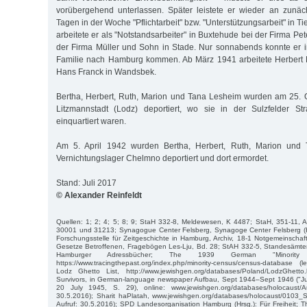
vorübergehend unterlassen. Später leistete er wieder an zunäc
Tagen in der Woche "Pflichtarbeit" bzw. "Unterstützungsarbeit" in T
arbeitete er als "Notstandsarbeiter" in Buxtehude bei der Firma 
der Firma Müller und Sohn in Stade. Nur sonnabends konnte er in
Familie nach Hamburg kommen. Ab März 1941 arbeitete Herbert 
Hans Franck in Wandsbek.
Bertha, Herbert, Ruth, Marion und Tana Lesheim wurden am 25. 
Litzmannstadt (Lodz) deportiert, wo sie in der Sulzfelder S
einquartiert waren.
Am 5. April 1942 wurden Bertha, Herbert, Ruth, Marion und
Vernichtungslager Chelmno deportiert und dort ermordet.
Stand: Juli 2017
© Alexander Reinfeldt
Quellen: 1; 2; 4; 5; 8; 9; StaH 332-8, Meldewesen, K 4487; StaH, 351-11, 
30001 und 31213; Synagogue Center Felsberg, Synagoge Center Felsberg (Hr
Forschungsstelle für Zeitgeschichte in Hamburg, Archiv, 18-1 Notgemeinschaf
Gesetze Betroffenen, Fragebögen Les-Lju, Bd. 28; StAH 332-5, Standesämter,
Hamburger Adressbücher; The 1939 German "Minority 
https://www.tracingthepast.org/index.php/minority-census/census-database (l
Lodz Ghetto List, http://www.jewishgen.org/databases/Poland/LodzGhetto
Survivors, in German-language newspaper Aufbau, Sept 1944–Sept 1946 ("J
20 July 1945, S. 29), online: www.jewishgen.org/databases/holocaust/Au
30.5.2016); Sharit haPlatah, www.jewishgen.org/databases/holocaust/0103_Sha
Aufruf: 30.5.2016); SPD Landesorganisation Hamburg (Hrsg.): Für Freiheit; Th