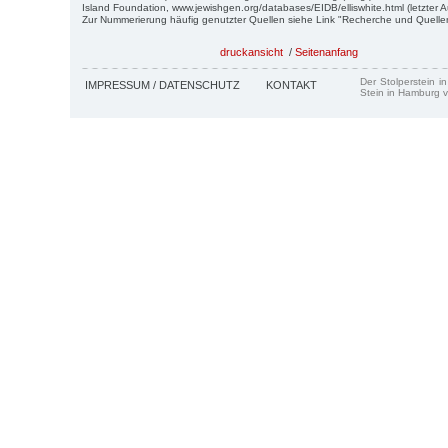
Island Foundation, www.jewishgen.org/databases/EIDB/elliswhite.html (letzter A
Zur Nummerierung häufig genutzter Quellen siehe Link "Recherche und Quelle
druckansicht
/
Seitenanfang
Der Stolperstein i
IMPRESSUM / DATENSCHUTZ
KONTAKT
Stein in Hamburg v