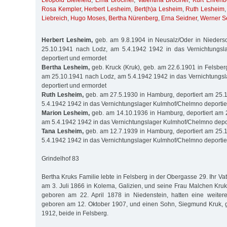
Leopold Bielefeld
,
Erna Brociner
,
Valentina Brociner
,
Kurt Ehrenb
Rosa Kempler
,
Herbert Lesheim
,
Bert(h)a Lesheim
,
Ruth Lesheim
Liebreich
,
Hugo Moses
,
Bertha Nürenberg
,
Erna Seidner
,
Werner S
Herbert Lesheim,
geb. am 9.8.1904 in Neusalz/Oder in Niedersc
25.10.1941 nach Lodz, am 5.4.1942 1942 in das Vernichtungsl
deportiert und ermordet
Bertha Lesheim,
geb. Kruck (Kruk), geb. am 22.6.1901 in Felsberg
am 25.10.1941 nach Lodz, am 5.4.1942 1942 in das Vernichtungs
deportiert und ermordet
Ruth Lesheim,
geb. am 27.5.1930 in Hamburg, deportiert am 25.
5.4.1942 1942 in das Vernichtungslager Kulmhof/Chelmno deportie
Marion Lesheim,
geb. am 14.10.1936 in Hamburg, deportiert am 
am 5.4.1942 1942 in das Vernichtungslager Kulmhof/Chelmno depor
Tana Lesheim,
geb. am 12.7.1939 in Hamburg, deportiert am 25.
5.4.1942 1942 in das Vernichtungslager Kulmhof/Chelmno deportie
Grindelhof 83
Bertha Kruks Familie lebte in Felsberg in der Obergasse 29. Ihr Va
am 3. Juli 1866 in Kolema, Galizien, und seine Frau Malchen Kr
geboren am 22. April 1878 in Niedenstein, hatten eine weitere
geboren am 12. Oktober 1907, und einen Sohn, Siegmund Kruk, 
1912, beide in Felsberg.