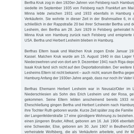
Bertha Kruk zog in den 1920er-Jahren von Felsberg nach Hambur
siedelte im September 1935 von Felsberg nach Frankfurt am Mai
Minna lebte zwischen 1931 und 1933 ebenfalls in Hamburg un
Verkäuferin. Sie wohnte in dieser Zeit in der Brahmsallee 6, in
schließlich in der Rappstraße 20 bei ihrer Schwester Bertha und
Lesheim, den Bertha am 28. Juni 1929 in Felsberg geheiratet h
Minna Kruk von Hamburg zurück nach Felsberg und emigrierte 
USA. Bertha und Herbert Lesheim blieben in Hamburg.
Berthas Eltern Isaak und Malchen Kruk zogen Ende Januar 19
Kassel. Malchen Kruk wurde am 15. August 1940 in das Lager 
Niederzwehren und von dort am 9. Dezember 1941 nach Riga depor
Isaak Kruk fand sich nicht auf den Deportationslisten. Der weite
Lesheims Eltern ist nicht bekannt – auch nicht, warum Bertha geg
Hamburg Anfang der 1930er-Jahre angab, dass nur noch ihr Vater 
Berthas Ehemann Herbert Lesheim war in Neusalz/Oder im La
Niederschlesien als Sohn des Erich Lesheim und der Rosa, ge
gekommen. Seine Eltern lebten anscheinend bereits 1933 ni
Eheschließung gingen Bertha und Herbert Lesheim nach Hambur
ihre Tochter Ruth geboren wurde. Kurze Zeit später zog die Familie 
der Langenfelderstraße 17 eine günstigere Wohnung zu beziehen.
einen jüngeren Bruder, Alfred, geboren am 16. Juli 1906 ebenfall
eine Schwester, Else, geboren am 30. Juni 1907 in Beuthen/Sch
verheiratete Wolfsberg, die als Verkäuferin arbeitete, und ihr