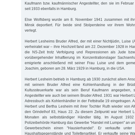
Kaufmann bzw. kaufmännischer Angestellter, den sie im Februar 
seit 1933 ebenfalls in Hamburg.
Else Wolfsberg wurde am 8. November 1941 zusammen mit ih
Minsk deportiert. Für beide sind Stolpersteine vor ihrem Wo
verlegt.
Herbert Lesheims Bruder Alfred, der mit einer Nichtjüdin, Luise 
verheiratet war – ihre Hochzeit fand am 22. Dezember 1928 in Ham
die NS-Zeit trotz Verfolgung und Repressionen als Jude bzw
vorübergehender Inhaftierung im Konzentrationslager Sachsenh
emigrierte anschließend mit seiner Frau Luise und dem ge
Joachim, geboren am 28. März 1929 in Hamburg, in die USA.
Herbert Lesheim betrieb in Hamburg ab 1930 zunächst allem An
mit seinem Bruder Alfred eine Kohlenhandlung in der Brüd
Kultussteuerkarte war als sein Beruf Kaufmann angegeben, s
Angestellter wie auch bei seinem Bruder Alfred. 1931 war Herber
Adressbuch als Kohlenhändler in der Fettstraße 19 eingetragen.
Herbert und Bertha Lesheim mit ihrer Tochter Ruth wieder von 
den Grindelhof 83, Haus 22. Zu diesem Zeitpunkt war Herbert L
Monaten als selbstständiger Händler tätig. Im August 193
Polizeibehörde Hamburg das Gewerbe "Handel mit Lumpen" an und
Gewerbeschein einen "Hausierhandel". Er verkaufte unter
Haushaltsgegenstände und Toilettenartikel. Er verkaufte seine 