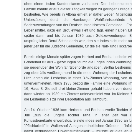
ohne einen festen Kundenstamm zu haben. Den Lebensunterhal
Familie konnte er aus dieser Tätigkeit wegen zu geringer Erträge n
bestreiten. Wie bereits in Altona erhielt er daher wegen Mittellosi
Unterstützung durch die Hamburger Wohlfahrtsbehörde.
Sachzuwendungen von der Deutsch-Israelitischen Gemeinde – End
Lebensmittel, dazu ein Brot, etwas Fett und tägl. einen halben Lit
später dann und bis Januar 1939 auch Geldzuwendungen. Be
ursprünglicher Beruf Schneiderin war, den sie indes nicht mehr aus
jener Zeit für die Jüdische Gemeinde, für die sie Näh- und Flickarbei
Bereits einige Monate später zogen Herbert und Bertha Lesheim 
Grindelhof 83 aus – gezwungen "durch die ungesunden Wohnungsv
sie gegenüber der Wohlfahrtsbehörde angaben. Bertha Lesheims
zog ebenfalls vorübergehend in die neue Wohnung der Lesheims 
Hier lebten die Lesheims in einer 3-½-Zimmer-Wohnung, von d
untervermieteten. Noch 1933 bezog die Familie eine Wohnung i
16, Haus B. Sie soll drei kleine Zimmer gehabt haben, von dene
dann wieder ab 1939 ein Zimmer untervermietet war. Im Kleinen
die Lesheims bis zu ihrer Deportation aus Hamburg.
Am 14. Oktober 1936 kam Herberts und Berthas zweite Tochter M
Juli 1939 die jüngste Tochter Tana. In jener Zeit war H
Kultussteuerkarte erwerbslos, leistete indes seit Januar 1936 an 
"Pflichtarbeit" in Waltershof. Aus gesundheitlichen Gründen – "i
damit verbundener Erwerbsunfähigkeit" – musste er dies ab