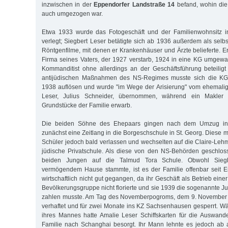
inzwischen in der
Eppendorfer Landstraße 14
befand, wohin die
auch umgezogen war.
Etwa 1933 wurde das Fotogeschäft und der Familienwohnsitz i
verlegt; Siegbert Leser betätigte sich ab 1936 außerdem als selbst
Röntgenfilme, mit denen er Krankenhäuser und Ärzte belieferte. E
Firma seines Vaters, der 1927 verstarb, 1924 in eine KG umgewa
Kommanditist ohne allerdings an der Geschäftsführung beteilig
antijüdischen Maßnahmen des NS-Regimes musste sich die K
1938 auflösen und wurde "im We­ge der Arisierung" vom ehemalig
Leser, Julius Schneider, übernommen, während ein Makler
Grundstücke der Familie erwarb.
Die beiden Söhne des Ehepaars gingen nach dem Umzug in 
zunächst eine Zeitlang in die Borgeschschule in St. Georg. Diese m
Schüler jedoch bald verlassen und wechselten auf die Claire-Leh
jüdische Privatschule. Als diese von den NS-Behörden geschlos
beiden Jungen auf die Talmud Tora Schule. Obwohl Sieg
vermögendem Hause stammte, ist es der Familie offenbar seit 
wirtschaftlich nicht gut gegangen, da ihr Geschäft als Betrieb eine
Bevölkerungsgruppe nicht florierte und sie 1939 die sogenannt
zahlen musste. Am Tag des Novemberpogroms, dem 9. November 
verhaftet und für zwei Monate ins KZ Sachsenhausen gesperrt. Wä
ihres Mannes hatte Amalie Leser Schiffskarten für die Auswand
Familie nach Schanghai besorgt. Ihr Mann lehnte es jedoch ab 