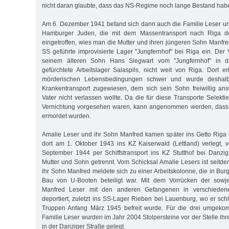
nicht daran glaubte, dass das NS-Regime noch lange Bestand hab
Am 6. Dezember 1941 befand sich dann auch die Familie Leser u
Hamburger Juden, die mit dem Massentransport nach Riga dep
eingetroffen, wies man die Mutter und ihren jüngeren Sohn Manfre
SS geführte improvisierte Lager "Jungfernhof" bei Riga ein. Der 
seinem älteren Sohn Hans Siegwart vom "Jungfernhof" in d
gefürchtete Arbeitslager Salaspils, nicht weit von Riga. Dort 
mörderischen Lebensbedingungen schwer und wurde deshal
Krankentransport zugewiesen, dem sich sein Sohn freiwillig ans
Vater nicht verlassen wollte. Da die für diese Transporte Selekti
Vernichtung vorgesehen waren, kann angenommen werden, dass 
ermordet wurden.
Amalie Leser und ihr Sohn Manfred kamen später ins Getto Riga
dort am 1. Oktober 1943 ins KZ Kaiserwald (Lettland) verlegt,
September 1944 per Schiffstransport ins KZ Stutthof bei Danzi
Mutter und Sohn getrennt. Vom Schicksal Amalie Lesers ist seitde
ihr Sohn Manfred meldete sich zu einer Arbeitskolonne, die in Bu
Bau von U-Booten beteiligt war. Mit dem Vorrücken der sowj
Manfred Leser mit den anderen Gefangenen in verschiede
deportiert, zuletzt ins SS-Lager Rieben bei Lauenburg, wo er sch
Truppen Anfang März 1945 befreit wurde. Für die drei umgeko
Familie Leser wurden im Jahr 2004 Stolpersteine vor der Stelle i
in der Danziger Straße gelegt.