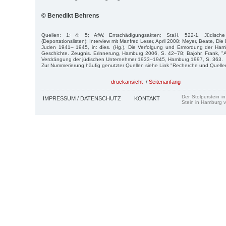
© Benedikt Behrens
Quellen: 1; 4; 5; AfW, Entschädigungsakten; StaH, 522-1, Jüdis
(Deportationslisten); Interview mit Manfred Leser, April 2008; Meyer, Beate, Di
Juden 1941– 1945, in: dies. (Hg.), Die Verfolgung und Ermordung der Ha
Geschichte. Zeugnis. Erinnerung, Hamburg 2006, S. 42–78; Bajohr, Frank, "A
Verdrängung der jüdischen Unternehmer 1933–1945, Hamburg 1997, S. 363.
Zur Nummerierung häufig genutzter Quellen siehe Link "Recherche und Quelle
druckansicht
/
Seitenanfang
Der Stolperstein i
IMPRESSUM / DATENSCHUTZ
KONTAKT
Stein in Hamburg v