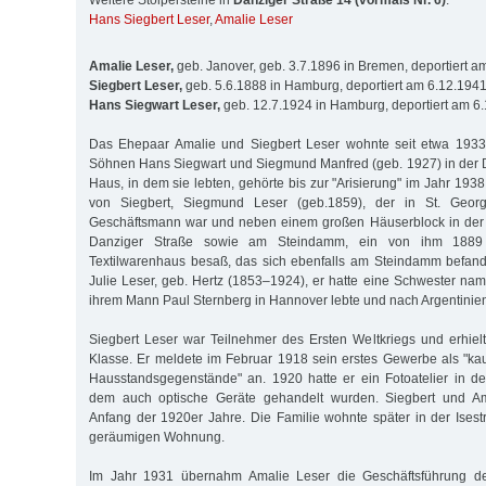
Weitere Stolpersteine in
Danziger Straße 14 (vormals Nr. 6)
:
Hans Siegbert Leser
,
Amalie Leser
Amalie Leser,
geb. Janover, geb. 3.7.1896 in Bremen, deportiert 
Siegbert Leser,
geb. 5.6.1888 in Hamburg, deportiert am 6.12.194
Hans Siegwart Leser,
geb. 12.7.1924 in Hamburg, deportiert am 6
Das Ehepaar Amalie und Siegbert Leser wohnte seit etwa 1933
Söhnen Hans Siegwart und Siegmund Manfred (geb. 1927) in der 
Haus, in dem sie lebten, gehörte bis zur "Arisierung" im Jahr 193
von Siegbert, Siegmund Leser (geb.1859), der in St. Geor
Geschäftsmann war und neben einem großen Häuserblock in der 
Danziger Straße sowie am Steindamm, ein von ihm 1889 
Textilwarenhaus besaß, das sich ebenfalls am Steindamm befand
Julie Leser, geb. Hertz (1853–1924), er hatte eine Schwester name
ihrem Mann Paul Sternberg in Hannover lebte und nach Argentinie
Siegbert Leser war Teilnehmer des Ersten Weltkriegs und erhiel
Klasse. Er meldete im Februar 1918 sein erstes Gewerbe als "ka
Hausstandsgegenstände" an. 1920 hatte er ein Fotoatelier in d
dem auch optische Geräte gehandelt wurden. Siegbert und Ama
Anfang der 1920er Jahre. Die Familie wohnte später in der Isest
geräumigen Wohnung.
Im Jahr 1931 übernahm Amalie Leser die Geschäftsführung des