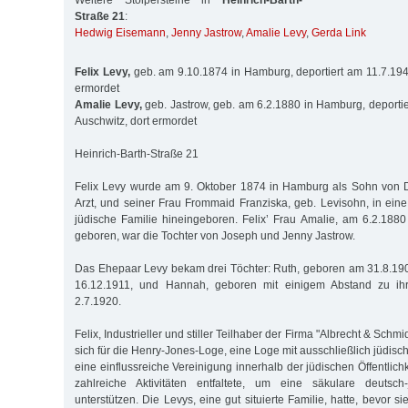
Weitere Stolpersteine in
Heinrich-Barth-
Straße 21
:
Hedwig Eisemann
,
Jenny Jastrow
,
Amalie Levy
,
Gerda Link
Felix Levy,
geb. am 9.10.1874 in Hamburg, deportiert am 11.7.194
ermordet
Amalie Levy,
geb. Jastrow, geb. am 6.2.1880 in Hamburg, deporti
Auschwitz, dort ermordet
Heinrich-Barth-Straße 21
Felix Levy wurde am 9. Oktober 1874 in Hamburg als Sohn von D
Arzt, und seiner Frau Frommaid Franziska, geb. Levisohn, in ei
jüdische Familie hineingeboren. Felix’ Frau Amalie, am 6.2.188
geboren, war die Tochter von Joseph und Jenny Jastrow.
Das Ehepaar Levy bekam drei Töchter: Ruth, geboren am 31.8.19
16.12.1911, und Hannah, geboren mit einigem Abstand zu ih
2.7.1920.
Felix, Industrieller und stiller Teilhaber der Firma "Albrecht & Schmi
sich für die Henry-Jones-Loge, eine Loge mit ausschließlich jüdisc
eine einflussreiche Vereinigung innerhalb der jüdischen Öffentli
zahlreiche Aktivitäten entfaltete, um eine säkulare deutsch-
unterstützen. Die Levys, eine gut situierte Familie, hatte, bevor si