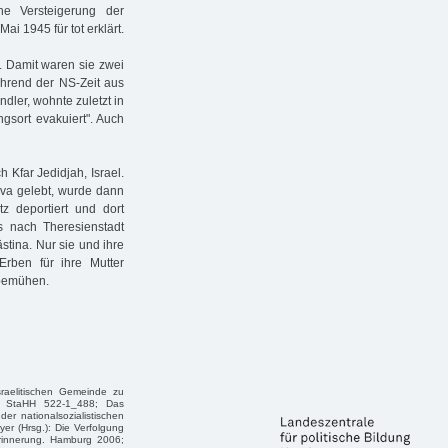
e Versteigerung der
ai 1945 für tot erklärt.
 Damit waren sie zwei
hrend der NS-Zeit aus
dler, wohnte zuletzt in
sort evakuiert". Auch
 Kfar Jedidjah, Israel.
lava gelebt, wurde dann
 deportiert und dort
s nach Theresienstadt
stina. Nur sie und ihre
rben für ihre Mutter
 bemühen.
sraelitischen Gemeinde zu
; StaHH 522-1_488; Das
r nationalsozialistischen
r (Hrsg.): Die Verfolgung
rinnerung. Hamburg 2006;