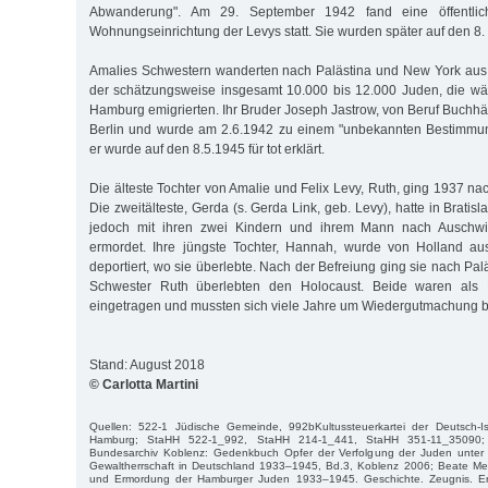
Abwanderung". Am 29. September 1942 fand eine öffentlich
Wohnungseinrichtung der Levys statt. Sie wurden später auf den 8. M
Amalies Schwestern wanderten nach Palästina und New York aus.
der schätzungsweise insgesamt 10.000 bis 12.000 Juden, die wä
Hamburg emigrierten. Ihr Bruder Joseph Jastrow, von Beruf Buchhän
Berlin und wurde am 2.6.1942 zu einem "unbekannten Bestimmung
er wurde auf den 8.5.1945 für tot erklärt.
Die älteste Tochter von Amalie und Felix Levy, Ruth, ging 1937 nach
Die zweitälteste, Gerda (s. Gerda Link, geb. Levy), hatte in Bratis
jedoch mit ihren zwei Kindern und ihrem Mann nach Auschwitz
ermordet. Ihre jüngste Tochter, Hannah, wurde von Holland au
deportiert, wo sie überlebte. Nach der Befreiung ging sie nach Palä
Schwester Ruth überlebten den Holocaust. Beide waren als E
eingetragen und mussten sich viele Jahre um Wiedergutmachung
Stand: August 2018
© Carlotta Martini
Quellen: 522-1 Jüdische Gemeinde, 992bKultussteuerkartei der Deutsch-I
Hamburg; StaHH 522-1_992, StaHH 214-1_441, StaHH 351-11_35090
Bundesarchiv Koblenz: Gedenkbuch Opfer der Verfolgung der Juden unter de
Gewaltherrschaft in Deutschland 1933–1945, Bd.3, Koblenz 2006; Beate Meye
und Ermordung der Hamburger Juden 1933–1945. Geschichte. Zeugnis. E