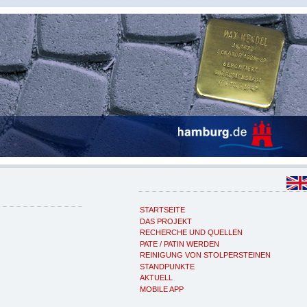
STARTSEITE
DAS PROJEKT
RECHERCHE UND QUELLEN
PATE / PATIN WERDEN
REINIGUNG VON STOLPERSTEINEN
STANDPUNKTE
AKTUELL
MOBILE APP