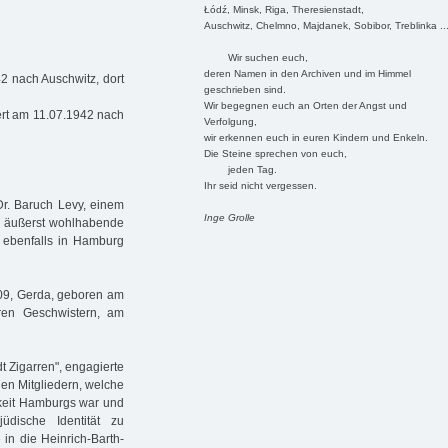
Łódź, Minsk, Riga, Theresienstadt,
Auschwitz, Chelmno, Majdanek, Sobibor, Treblinka ..
Wir suchen euch,
deren Namen in den Archiven und im Himmel
2 nach Auschwitz, dort
geschrieben sind.
Wir begegnen euch an Orten der Angst und
ert am 11.07.1942 nach
Verfolgung,
wir erkennen euch in euren Kindern und Enkeln.
Die Steine sprechen von euch,
jeden Tag.
Ihr seid nicht vergessen.
r. Baruch Levy, einem
Inge Grolle
ne äußerst wohlhabende
0 ebenfalls in Hamburg
09, Gerda, geboren am
ren Geschwistern, am
dt Zigarren", engagierte
hen Mitgliedern, welche
chkeit Hamburgs war und
jüdische Identität zu
e in die Heinrich-Barth-