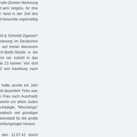
einhalb-Zimmer-Wohnung
sehr religiös, für ihre
ch fand in der Zeit des
und besuchte regelmäßig
ht & Schmidt Zigarren"
inierung im Deutschen
d auf immer kleinerem
h-Barth-Straße in die
bis sie zuletzt in das
aße 23 kamen. Von dort
942 von Hamburg nach
t hatte, wurde ein Jahr
 deportiert. Felix war,
ne Frau nach Auschwitz
 wohin vor allem Juden
hädigte, "Mischlinge"
atisch viel günstiger
sienstadt für die große
nichtungslager heraus.
n den 11.07.42 durch