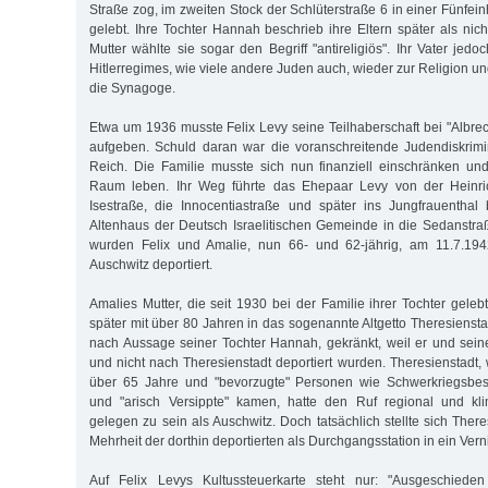
Straße zog, im zweiten Stock der Schlüterstraße 6 in einer Fünf
gelebt. Ihre Tochter Hannah beschrieb ihre Eltern später als nicht 
Mutter wählte sie sogar den Begriff "antireligiös". Ihr Vater jedo
Hitlerregimes, wie viele andere Juden auch, wieder zur Religion 
die Synagoge.
Etwa um 1936 musste Felix Levy seine Teilhaberschaft bei "Albrec
aufgeben. Schuld daran war die voranschreitende Judendiskrim
Reich. Die Familie musste sich nun finanziell einschränken un
Raum leben. Ihr Weg führte das Ehepaar Levy von der Heinric
Isestraße, die Innocentiastraße und später ins Jungfrauenthal 
Altenhaus der Deutsch Israelitischen Gemeinde in die Sedanstr
wurden Felix und Amalie, nun 66- und 62-jährig, am 11.7.1
Auschwitz deportiert.
Amalies Mutter, die seit 1930 bei der Familie ihrer Tochter geleb
später mit über 80 Jahren in das sogenannte Altgetto Theresienstadt
nach Aussage seiner Tochter Hannah, gekränkt, weil er und sei
und nicht nach Theresienstadt deportiert wurden. Theresienstadt,
über 65 Jahre und "bevorzugte" Personen wie Schwerkriegsbesc
und "arisch Versippte" kamen, hatte den Ruf regional und klim
gelegen zu sein als Auschwitz. Doch tatsächlich stellte sich There
Mehrheit der dorthin deportierten als Durchgangsstation in ein Ver
Auf Felix Levys Kultussteuerkarte steht nur: "Ausgeschiede