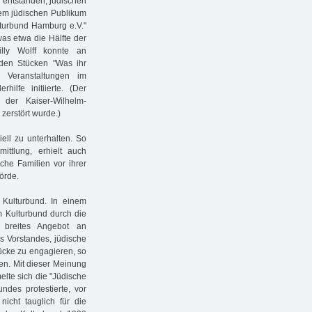
s entstanden, jüdischen
em jüdischen Publikum
lturbund Hamburg e.V."
was etwa die Hälfte der
lly Wolff konnte an
 den Stücken "Was ihr
n Veranstaltungen im
hilfe initiierte. (Der
 der Kaiser-Wilhelm-
zerstört wurde.)
iell zu unterhalten. So
ittlung, erhielt auch
che Familien vor ihrer
örde.
Kulturbund. In einem
m Kulturbund durch die
 breites Angebot an
es Vorstandes, jüdische
tücke zu engagieren, so
en. Mit dieser Meinung
lte sich die "Jüdische
ndes protestierte, vor
icht tauglich für die