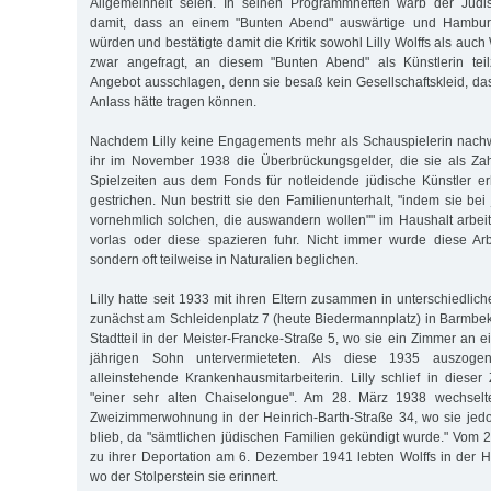
Allgemeinheit seien. In seinen Programmheften warb der Jüdi
damit, dass an einem "Bunten Abend" auswärtige und Hamburge
würden und bestätigte damit die Kritik sowohl Lilly Wolffs als auch
zwar angefragt, an diesem "Bunten Abend" als Künstlerin tei
Angebot ausschlagen, denn sie besaß kein Gesellschaftskleid, da
Anlass hätte tragen können.
Nachdem Lilly keine Engagements mehr als Schauspielerin nach
ihr im November 1938 die Überbrückungsgelder, die sie als Z
Spielzeiten aus dem Fonds für notleidende jüdische Künstler erh
gestrichen. Nun bestritt sie den Familienunterhalt, "indem sie bei 
vornehmlich solchen, die auswandern wollen"" im Haushalt arbei
vorlas oder diese spazieren fuhr. Nicht immer wurde diese Arb
sondern oft teilweise in Naturalien beglichen.
Lilly hatte seit 1933 mit ihren Eltern zusammen in unterschiedli
zunächst am Schleidenplatz 7 (heute Biedermannplatz) in Barmbe
Stadtteil in der Meister-Francke-Straße 5, wo sie ein Zimmer an 
jährigen Sohn untervermieteten. Als diese 1935 auszogen
alleinstehende Krankenhausmitarbeiterin. Lilly schlief in dieser
"einer sehr alten Chaiselongue". Am 28. März 1938 wechselte
Zweizimmerwohnung in der Heinrich-Barth-Straße 34, wo sie jed
blieb, da "sämtlichen jüdischen Familien gekündigt wurde." Vom
zu ihrer Deportation am 6. Dezember 1941 lebten Wolffs in der He
wo der Stolperstein sie erinnert.