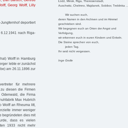
h
,
Dan Baruch
,
Gertrud
Łódź, Minsk, Riga, Theresienstadt,
olff
,
Georg Wolff
,
Lilly
Auschwitz, Chelmno, Majdanek, Sobibor, Treblinka ..
Wir suchen euch,
deren Namen in den Archiven und im Himmel
ungfernhof deportiert
geschrieben sind.
Wir begegnen euch an Orten der Angst und
m 6.12.1941 nach Riga-
Verfolgung,
wir erkennen euch in euren Kindern und Enkeln.
Die Steine sprechen von euch,
jeden Tag.
Ihr seid nicht vergessen.
phal) Wolff in Hamburg
Inge Grolle
erger lebte er zunächst
elbe) am 26.11.1896 zur
ertreter für mehrere
zu diesen die Firmen
 Odenwald, die Firma
chuhfabrik Max Hubrich
 Wolff an Rheuma litt,
 erzielte immer weniger
ie begründeten dies mit
urde, dass es vielen
sten 1933 nicht mehr