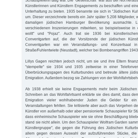
Schauspielerin tätig war. Die "Gesellschaft" war aus der Not herau
Künstlerinnen und Künstlern Engagements zu beschaffen und ein
Unterhaltung zu bieten. 1935 benannte sie sich in "Jüdischen Ku
um. Dieser verzeichnete bereits ein Jahr später 5.208 Mitglieder, 
damaligen jüdischen Hamburger Bevölkerung ausmachte. Li
verschiedenen Inszenierungen mitwirken, so beispielsweise in
wollt" und "Pojaz". Auch trat sie 1936 bei künstlerische
Conventgarten auf, die der Vorsitzende der jüdischen Künstler
Conventgarten war ein Veranstaltungs- und Konzertsaal in
Straße/Fuhlentwiete (Neustadt), welcher bei Bombenangriffen 1943 
Lillys Gagen reichten jedoch nicht, um sie und ihre Eltern finanz
"stempelte" sie 1934 und 1935 zeitweise in einer Telefonverm
Überbrückungsgagen des Kulturbundes und betreute ältere jüdis
Emigration. Außerdem bezog sie Zahlungen von der Wohlfahrtsbeh
Ab 1938 erhielt sie keine Engagements mehr beim Jüdischen 
Schreiben an das Wohlfahrtsamt erklärte sie dies damit, dass de
Emigration vieler wohlhabender Juden die Gelder für ein
Veranstaltungen fehlten. Sie kritisierte aber auch das Vorgehen d
Künstler von außerhalb oder aber pensionierte Schauspieler für S
dass einheimische Schauspieler wie sie ohne Beschäftigung blieb
stand sie nicht allein. Um den Schauspieler Wolfram Garden samme
Künstlergruppe", die gegen die Führung des Jüdischen Kulturbu
allem gegen dessen Auswahl der aufzuführenden Stücke, die n