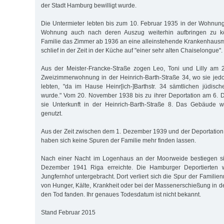
der Stadt Hamburg bewilligt wurde.
Die Untermieter lebten bis zum 10. Februar 1935 in der Wohnung
Wohnung auch nach deren Auszug weiterhin aufbringen zu kö
Familie das Zimmer ab 1936 an eine alleinstehende Krankenhausmita
schlief in der Zeit in der Küche auf "einer sehr alten Chaiselongue".
Aus der Meister-Francke-Straße zogen Leo, Toni und Lilly am 
Zweizimmerwohnung in der Heinrich-Barth-Straße 34, wo sie jed
lebten, "da im Hause Heinr[ich-]Barthstr. 34 sämtlichen jüdisc
wurde." Vom 20. November 1938 bis zu ihrer Deportation am 6.
sie Unterkunft in der Heinrich-Barth-Straße 8. Das Gebäude 
genutzt.
Aus der Zeit zwischen dem 1. Dezember 1939 und der Deportatio
haben sich keine Spuren der Familie mehr finden lassen.
Nach einer Nacht im Logenhaus an der Moorweide bestiegen si
Dezember 1941 Riga erreichte. Die Hamburger Deportierten 
Jungfernhof untergebracht. Dort verliert sich die Spur der Familien
von Hunger, Kälte, Krankheit oder bei der Massenerschießung in 
den Tod fanden. Ihr genaues Todesdatum ist nicht bekannt.
Stand Februar 2015