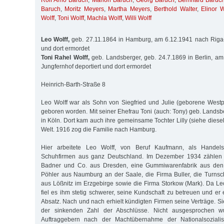
Rolf Arno Baruch
,
Marion Baruch
,
Georg Baruch
,
Bernhard Baruc
Baruch
,
Moritz Meyers
,
Martha Meyers
,
Berthold Walter
,
Elinor W
Wolff
,
Toni Wolff
,
Machla Wolff
,
Willi Wolff
Leo Wolff,
geb. 27.11.1864 in Hamburg, am 6.12.1941 nach Riga-J
und dort ermordet
Toni Rahel Wolff,
geb. Landsberger, geb. 24.7.1869 in Berlin, a
Jungfernhof deportiert und dort ermordet
Heinrich-Barth-Straße 8
Leo Wolff war als Sohn von Siegfried und Julie (geborene West
geboren worden. Mit seiner Ehefrau Toni (auch: Tony) geb. Landsb
in Köln. Dort kam auch ihre gemeinsame Tochter Lilly (siehe dies
Welt. 1916 zog die Familie nach Hamburg.
Hier arbeitete Leo Wolff, von Beruf Kaufmann, als Handelsv
Schuhfirmen aus ganz Deutschland. Im Dezember 1934 zählen 
Badner und Co. aus Dresden, eine Gummiwarenfabrik aus den
Pöhler aus Naumburg an der Saale, die Firma Buller, die Turns
aus Lößnitz im Erzgebirge sowie die Firma Storkow (Mark). Da Leo
fiel es ihm stetig schwerer, seine Kundschaft zu betreuen und er
Absatz. Nach und nach erhielt kündigten Firmen seine Verträge. S
der sinkenden Zahl der Abschlüsse. Nicht ausgesprochen w
Auftraggebern nach der Machtübernahme der Nationalsoziali