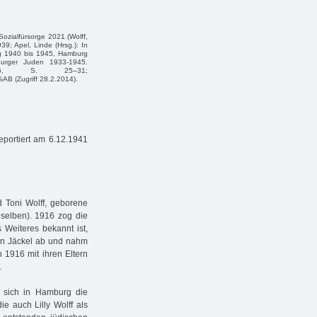
Sozialfürsorge 2021 (Wolff,
9; Apel, Linde (Hrsg.): In
rg 1940 bis 1945, Hamburg
burger Juden 1933-1945.
2006, S. 25–31;
 (Zugriff 28.2.2014).
eportiert am 6.12.1941
d Toni Wolff, geborene
selben). 1916 zog die
 Weiteres bekannt ist,
en Jäckel ab und nahm
 1916 mit ihren Eltern
.
te sich in Hamburg die
ie auch Lilly Wolff als