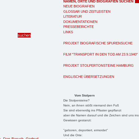
NAMEN, ORTE UND BIOGRAFIEN SUCHEN
NEUE BIOGRAFIEN
GLOSSAR UND ZEITLEISTEN
LITERATUR
DOKUMENTATIONEN
PRESSEBERICHTE
LINKS
PROJEKT BIOGRAFISCHE SPURENSUCHE
FILM "TRANSPORT IN DEN TOD AM 23.9.1940"
PROJEKT STOLPERTONSTEINE HAMBURG
ENGLISCHE ÜBERSETZUNGEN
Vom Stolpern
Die Stolpersteine?
Nein, an ihnen stößt niemand den Fuß
Sie sind ebenerdig ins Pflaster gepflanzt
aber die Namen darauf und die Zeichen sind uns ins
Gewissen gestanzt:
"geboren, deportiert, ermordet"
Und die Orte: