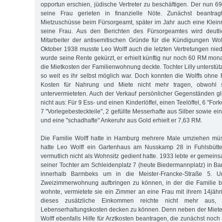
opportun erschien, jüdische Vertreter zu beschäftigen. Der nun 6
seine Frau gerieten in finanzielle Nöte. Zunächst beantra
Mietzuschüsse beim Fürsorgeamt, später im Jahr auch eine Kleinre
seine Frau. Aus den Berichten des Fürsorgeamtes wird deutli
Mitarbeiter der antisemitischen Gründe für die Kündigungen Wo
Oktober 1938 musste Leo Wolff auch die letzten Vertretungen ni
wurde seine Rente gekürzt, er erhielt künftig nur noch 60 RM mona
die Mietkosten der Familienwohnung deckte. Tochter Lilly unterstützt
so weit es ihr selbst möglich war. Doch konnten die Wolffs ohne 
Kosten für Nahrung und Miete nicht mehr tragen, obwohl s
untervermieteten. Auch der Verkauf persönlicher Gegenständen g
nicht aus: Für 9 Ess- und einen Kinderlöffel, einen Teelöffel, 6 "For
7 "Vorlegebesteckteile", 2 gefüllte Messerhafte aus Silber sowie e
und eine "schadhafte" Ankeruhr aus Gold erhielt er 7,63 RM.
Die Familie Wolff hatte in Hamburg mehrere Male umziehen mü
hatte Leo Wolff ein Gartenhaus am Nusskamp 28 in Fuhlsbütte
vermutlich nicht als Wohnsitz gedient hatte. 1933 lebte er gemein
seiner Tochter am Schleidenplatz 7 (heute Biedermannplatz) in B
innerhalb Barmbeks um in die Meister-Francke-Straße 5. U
Zweizimmerwohnung aufbringen zu können, in der die Familie 
wohnte, vermietete sie ein Zimmer an eine Frau mit ihrem 14jä
dieses zusätzliche Einkommen reichte nicht mehr aus, 
Lebenserhaltungskosten decken zu können. Denn neben der Miete
Wolff ebenfalls Hilfe für Arztkosten beantragen, die zunächst noch