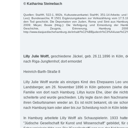
© Katharina Steinebach
Quellen: StaHH, 522-1, 992b, Kultussteuerkartei; StaHH, 351-14 Arbeits- und 
Leo); Bundesarchiv, R 1501 Ergänzungskarten zur Volkszählung vom 17.5.193
den Tod geschickt. Die Deportation von Juden, Roma und Sinti aus Hambu
2009; Meyer, Beate (Hrsg.): Die Verfolgung und Ermordung der Ham
Geschichte, Zeugnis, Erinnerung, Hamburg 
http://www.dasjuedischehamburg.de/inhalt/%C2%BBjudenh%C3%A4user%C2%AB
Lilly Julie Wolff,
geschiedene Jäckel, geb. 26.11.1896 in Köln, d
nach Riga-Jungfernhof, dort ermordet
Heinrich-Barth-Straße 8
Lilly Julie Wolff wurde als einziges Kind des Ehepaares Leo un
Landsberger, am 26. November 1896 in Köln geboren (siehe die
Familie von dort nach Hamburg. Lillys kurze Ehe, über die nichts
scheiterte und wurde geschieden. Lilly legte dann den Nachnam
ihren Geburtsnamen wieder an. Es ist nicht bekannt, ob sie schon
nach Hamburg kam oder aber bis zur Scheidung noch in Köln lebte
In Hamburg arbeitete Lilly Wolff als Schauspielerin. 1933 hat
"Jüdische Gesellschaft für Kunst und Wissenschaft" gebildet, für d