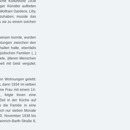
sche Kulturbund 1938
r Künstler auftreten
 Wolfram Gardens. Lilly,
lzuhaben, musste das
s sie zu einem solchen
weisen konnte, wurden
ahlungen zwischen den
alten hatte, ebenfalls
jüdischen Familien [...]
tete, älteren Menschen
eit mit Geld vergütet,
chen Wohnungen gelebt:
k, dann 1934 im selben
eine Frau mit einem 14-
, folgte ihnen eine
 Zeit in der Küche auf
 die Familie in eine
och nur sieben Monate
 20. November 1938 bis
inrich-Barth-Straße 8,