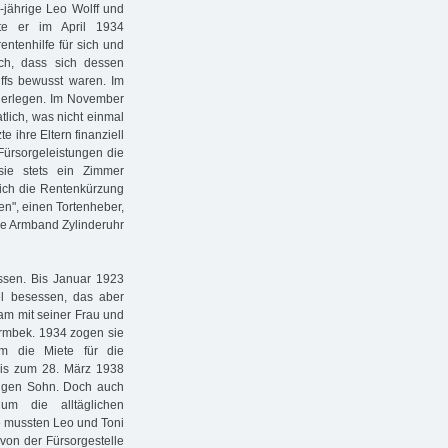
9-jährige Leo Wolff und
gte er im April 1934
ntenhilfe für sich und
ch, dass sich dessen
lffs bewusst waren. Im
ederlegen. Im November
tlich, was nicht einmal
e ihre Eltern finanziell
Fürsorgeleistungen die
ie stets ein Zimmer
lich die Rentenkürzung
ken", einen Tortenheber,
ine Armband Zylinderuhr
ssen. Bis Januar 1923
l besessen, das aber
sam mit seiner Frau und
armbek. 1934 zogen sie
m die Miete für die
bis zum 28. März 1938
hrigen Sohn. Doch auch
um die alltäglichen
 mussten Leo und Toni
 von der Fürsorgestelle