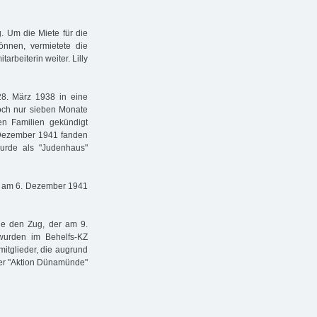
. Um die Miete für die
nnen, vermietete die
rbeiterin weiter. Lilly
28. März 1938 in eine
och nur sieben Monate
hen Familien gekündigt
 Dezember 1941 fanden
wurde als "Judenhaus"
n am 6. Dezember 1941
e den Zug, der am 9.
wurden im Behelfs-KZ
mitglieder, die augrund
der "Aktion Dünamünde"