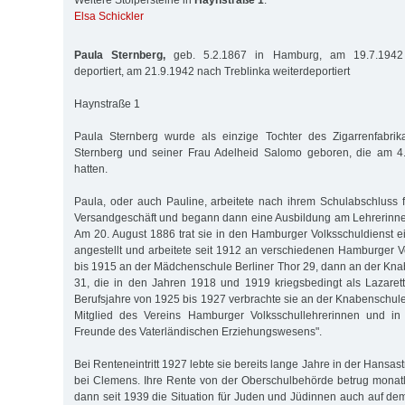
Weitere Stolpersteine in
Haynstraße 1
:
Elsa Schickler
Paula Sternberg,
geb. 5.2.1867 in Hamburg, am 19.7.1942 
deportiert, am 21.9.1942 nach Treblinka weiterdeportiert
Haynstraße 1
Paula Sternberg wurde als einzige Tochter des Zigarrenfabri
Sternberg und seiner Frau Adelheid Salomo geboren, die am 4.
hatten.
Paula, oder auch Pauline, arbeitete nach ihrem Schulabschluss f
Versandgeschäft und begann dann eine Ausbildung am Lehrerinn
Am 20. August 1886 trat sie in den Hamburger Volksschuldienst ei
angestellt und arbeitete seit 1912 an verschiedenen Hamburger 
bis 1915 an der Mädchenschule Berliner Thor 29, dann an der Kn
31, die in den Jahren 1918 und 1919 kriegsbedingt als Lazarett f
Berufsjahre von 1925 bis 1927 verbrachte sie an der Knabenschu
Mitglied des Vereins Hamburger Volksschullehrerinnen und in 
Freunde des Vaterländischen Erziehungswesens".
Bei Renteneintritt 1927 lebte sie bereits lange Jahre in der Hansas
bei Clemens. Ihre Rente von der Oberschulbehörde betrug monatl
dann seit 1939 die Situation für Juden und Jüdinnen auch auf 