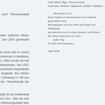
Łódź, Minsk, Riga, Theresienstadt,
Auschwitz, Chelmno, Majdanek, Sobibor, Treblinka ..
Wir suchen euch,
nach Theresienstadt
deren Namen in den Archiven und im Himmel
geschrieben sind.
Wir begegnen euch an Orten der Angst und
Verfolgung,
wir erkennen euch in euren Kindern und Enkeln.
kanten Salo­mon Meyer
Die Steine sprechen von euch,
 Juni 1854 geheiratet
jeden Tag.
Ihr seid nicht vergessen.
Inge Grolle
ür kurze Zeit in einem
enseminar in Hamburg.
n; 1903 wurde sie fest
Volksschulen: Von 1912
abenschule Angerstraße
ungierte. Ihre letzten
le Lehmweg 14. Sie war
der "Gesellschaft der
traße 35 zur Untermiete
ich 224,– RM. Als sich
dem Wohnungsmarkt sehr