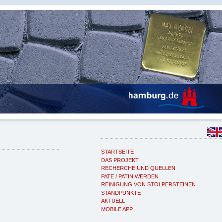
STARTSEITE
DAS PROJEKT
RECHERCHE UND QUELLEN
PATE / PATIN WERDEN
REINIGUNG VON STOLPERSTEINEN
STANDPUNKTE
AKTUELL
MOBILE APP