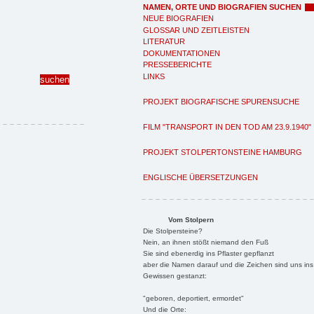
NAMEN, ORTE UND BIOGRAFIEN SUCHEN
NEUE BIOGRAFIEN
GLOSSAR UND ZEITLEISTEN
LITERATUR
DOKUMENTATIONEN
PRESSEBERICHTE
LINKS
PROJEKT BIOGRAFISCHE SPURENSUCHE
FILM "TRANSPORT IN DEN TOD AM 23.9.1940"
PROJEKT STOLPERTONSTEINE HAMBURG
ENGLISCHE ÜBERSETZUNGEN
Vom Stolpern
Die Stolpersteine?
Nein, an ihnen stößt niemand den Fuß
Sie sind ebenerdig ins Pflaster gepflanzt
aber die Namen darauf und die Zeichen sind uns ins
Gewissen gestanzt:
"geboren, deportiert, ermordet"
Und die Orte: