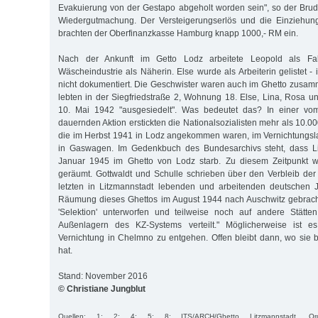
Evakuierung von der Gestapo abgeholt worden sein", so der Brude
Wiedergutmachung. Der Versteigerungserlös und die Einziehun
brachten der Oberfinanzkasse Hamburg knapp 1000,- RM ein.
Nach der Ankunft im Getto Lodz arbeitete Leopold als Fab
Wäscheindustrie als Näherin. Else wurde als Arbeiterin gelistet - 
nicht dokumentiert. Die Geschwister waren auch im Ghetto zusam
lebten in der Siegfriedstraße 2, Wohnung 18. Else, Lina, Rosa
10. Mai 1942 "ausgesiedelt". Was bedeutet das? In einer vo
dauernden Aktion erstickten die Nationalsozialisten mehr als 10.
die im Herbst 1941 in Lodz angekommen waren, im Vernichtungs
in Gaswagen. Im Gedenkbuch des Bundesarchivs steht, dass L
Januar 1945 im Ghetto von Lodz starb. Zu diesem Zeitpunkt w
geräumt. Gottwaldt und Schulle schrieben über den Verbleib de
letzten in Litzmannstadt lebenden und arbeitenden deutschen
Räumung dieses Ghettos im August 1944 nach Auschwitz gebracht
'Selektion' unterworfen und teilweise noch auf andere Stätte
Außenlagern des KZ-Systems verteilt." Möglicherweise ist e
Vernichtung in Chelmno zu entgehen. Offen bleibt dann, wo sie 
hat.
Stand: November 2016
© Christiane Jungblut
Quellen: 1; 2; 4; 5; 8; ITS/ARCH/Ghetto Litzmannstadt, O