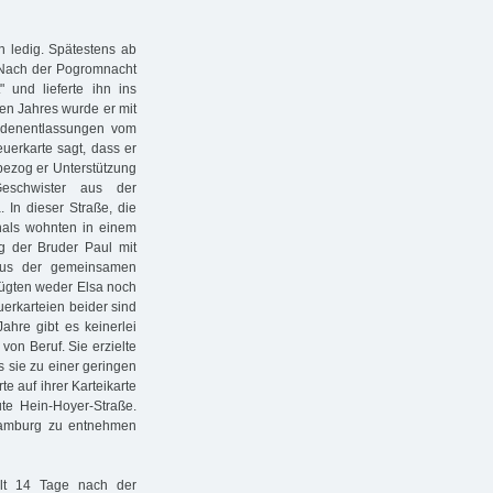
 ledig. Spätestens ab
. Nach der Pogromnacht
und lieferte ihn ins
n Jahres wurde er mit
Judenentlassungen vom
uerkarte sagt, dass er
 bezog er Unterstützung
eschwister aus der
 In dieser Straße, die
thals wohnten in einem
g der Bruder Paul mit
 aus der gemeinsamen
fügten weder Elsa noch
erkarteien beider sind
Jahre gibt es keinerlei
von Beruf. Sie erzielte
 sie zu einer geringen
e auf ihrer Karteikarte
te Hein-Hoyer-Straße.
 Hamburg zu entnehmen
lt 14 Tage nach der