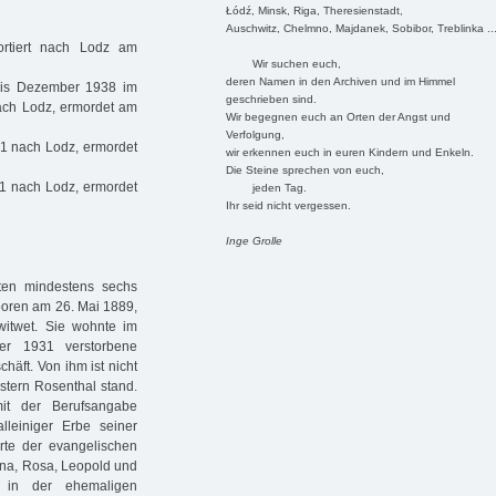
Łódź, Minsk, Riga, Theresienstadt,
Auschwitz, Chelmno, Majdanek, Sobibor, Treblinka ..
ortiert nach Lodz am
Wir suchen euch,
deren Namen in den Archiven und im Himmel
 bis Dezember 1938 im
geschrieben sind.
ach Lodz, ermordet am
Wir begegnen euch an Orten der Angst und
Verfolgung,
41 nach Lodz, ermordet
wir erkennen euch in euren Kindern und Enkeln.
Die Steine sprechen von euch,
41 nach Lodz, ermordet
jeden Tag.
Ihr seid nicht vergessen.
Inge Grolle
ten mindestens sechs
eboren am 26. Mai 1889,
itwet. Sie wohnte im
er 1931 verstorbene
äft. Von ihm ist nicht
stern Rosenthal stand.
it der Berufsangabe
alleiniger Erbe seiner
rte der evangelischen
Lina, Rosa, Leopold und
t in der ehemaligen