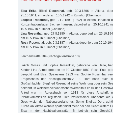
Elsa Erika Rosenthal
,
Leopold Rosenthal
,
Rosa Rosenthal
Elsa Erika (Else) Rosenthal,
geb. 30.3.1896 in Altona, dep
25.10.1941, ermordet am 10.5.1942 in Kulmhof (Chelmno)
Leopold Rosenthal,
geb. 21.7.1891 (1892) in Altona, inhaftiert
Konzentrationslager Sachsenhausen, deportiert am 25.10.1941 n
10.5.1942 in Kulmhof (Chelmno)
Lina Rosenthal,
geb. 27.8.1880 in Altona, deportiert am 25.10.19
am 10.5.1942 in Kulmhof (Chelmno)
Rosa Rosenthal,
geb. 5.3.1887 in Altona, deportiert am 25.10.19
am 10.5.1942 in Kulmhof (Chelmno)
Lerchenstraße 104 (Nachtigallenstraße 13)
Jakob Moses und Sophie Rosenthal, geborene von Halle, hat
Kinder: Lina, Alfred, geboren am 10. Oktober 1882, Rosa, Paul, g
Leopold und Elsa. Spätestens 1913 war Sophie Rosenthal verw
Erdgeschoss der Nachtigallenstraße 13. Dort hatte auch d
Großschlachter Siegfried Rosenthal seine Wohnung oder sein Gesch
bekannt, in welchem Verwandtschaftsverhältnis er zu den Geschwi
Alfred war im Adressbuch von 1913 für diese Anschrift m
Pferdekommission registriert. Der Pferdemakler überlebte als 
Geschwister den Nationalsozialismus. Seine Ehefrau Dora gehö
Kirche an. Alfred wohnte später nicht mehr bei den Geschwistern 
Elsa in der Nachtigallenstraße. Er betrieb sein Geschäf