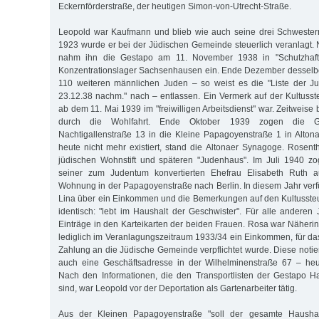
Eckernförderstraße, der heutigen Simon-von-Utrecht-Straße.
Leopold war Kaufmann und blieb wie auch seine drei Schwestern
1923 wurde er bei der Jüdischen Gemeinde steuerlich veranlagt
nahm ihn die Gestapo am 11. November 1938 in "Schutzhaft" 
Konzentrationslager Sachsenhausen ein. Ende Dezember desselbe
110 weiteren männlichen Juden – so weist es die "Liste der 
23.12.38 nachm." nach – entlassen. Ein Vermerk auf der Kultusste
ab dem 11. Mai 1939 im "freiwilligen Arbeitsdienst" war. Zeitweise
durch die Wohlfahrt. Ende Oktober 1939 zogen die G
Nachtigallenstraße 13 in die Kleine Papagoyenstraße 1 in Altona.
heute nicht mehr existiert, stand die Altonaer Synagoge. Rosen
jüdischen Wohnstift und späteren "Judenhaus". Im Juli 1940 zo
seiner zum Judentum konvertierten Ehefrau Elisabeth Ruth
Wohnung in der Papagoyenstraße nach Berlin. In diesem Jahr ver
Lina über ein Einkommen und die Bemerkungen auf den Kultussteu
identisch: "lebt im Haushalt der Geschwister". Für alle anderen 
Einträge in den Karteikarten der beiden Frauen. Rosa war Näherin 
lediglich im Veranlagungszeitraum 1933/34 ein Einkommen, für das
Zahlung an die Jüdische Gemeinde verpflichtet wurde. Diese notiert
auch eine Geschäftsadresse in der Wilhelminenstraße 67 – heu
Nach den Informationen, die den Transportlisten der Gestapo
sind, war Leopold vor der Deportation als Gartenarbeiter tätig.
Aus der Kleinen Papagoyenstraße "soll der gesamte Hausha