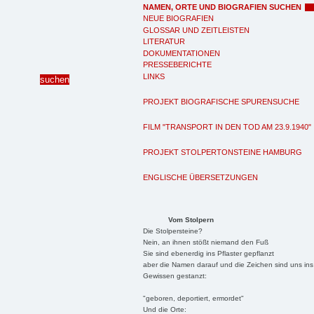
NAMEN, ORTE UND BIOGRAFIEN SUCHEN
NEUE BIOGRAFIEN
GLOSSAR UND ZEITLEISTEN
LITERATUR
DOKUMENTATIONEN
PRESSEBERICHTE
LINKS
PROJEKT BIOGRAFISCHE SPURENSUCHE
FILM "TRANSPORT IN DEN TOD AM 23.9.1940"
PROJEKT STOLPERTONSTEINE HAMBURG
ENGLISCHE ÜBERSETZUNGEN
Vom Stolpern
Die Stolpersteine?
Nein, an ihnen stößt niemand den Fuß
Sie sind ebenerdig ins Pflaster gepflanzt
aber die Namen darauf und die Zeichen sind uns ins
Gewissen gestanzt:
"geboren, deportiert, ermordet"
Und die Orte: