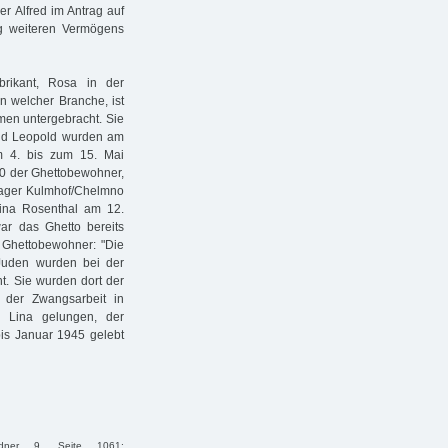
r Alfred im Antrag auf
g weiteren Vermögens
rikant, Rosa in der
in welcher Branche, ist
men untergebracht. Sie
 und Leopold wurden am
m 4. bis zum 15. Mai
000 der Ghettobewohner,
lager Kulmhof/Chelmno
ina Rosenthal am 12.
ar das Ghetto bereits
r Ghettobewohner: "Die
 Juden wurden bei der
. Sie wurden dort der
n der Zwangsarbeit in
s Lina gelungen, der
bis Januar 1945 gelebt
rdner 9, Seite 1061;