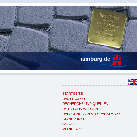
STARTSEITE
DAS PROJEKT
RECHERCHE UND QUELLEN
PATE / PATIN WERDEN
REINIGUNG VON STOLPERSTEINEN
STANDPUNKTE
AKTUELL
MOBILE APP