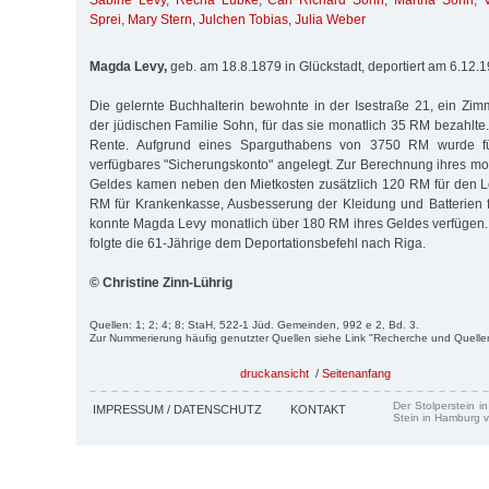
Sabine Levy
,
Recha Lübke
,
Carl Richard Sohn
,
Martha Sohn
,
Sprei
,
Mary Stern
,
Julchen Tobias
,
Julia Weber
Magda Levy,
geb. am 18.8.1879 in Glückstadt, deportiert am 6.12.
Die gelernte Buchhalterin bewohnte in der Isestraße 21, ein Zim
der jüdischen Familie Sohn, für das sie monatlich 35 RM bezahlte
Rente. Aufgrund eines Sparguthabens von 3750 RM wurde fü
verfügbares "Sicherungskonto" angelegt. Zur Berechnung ihres m
Geldes kamen neben den Mietkosten zusätzlich 120 RM für den L
RM für Krankenkasse, Ausbesserung der Kleidung und Batterien f
konnte Magda Levy monatlich über 180 RM ihres Geldes verfügen
folgte die 61-Jährige dem Deportationsbefehl nach Riga.
© Christine Zinn-Lührig
Quellen: 1; 2; 4; 8; StaH, 522-1 Jüd. Gemeinden, 992 e 2, Bd. 3.
Zur Nummerierung häufig genutzter Quellen siehe Link "Recherche und Quelle
druckansicht
/
Seitenanfang
Der Stolperstein i
IMPRESSUM / DATENSCHUTZ
KONTAKT
Stein in Hamburg v