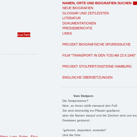
NAMEN, ORTE UND BIOGRAFIEN SUCHEN
NEUE BIOGRAFIEN
GLOSSAR UND ZEITLEISTEN
LITERATUR
DOKUMENTATIONEN
PRESSEBERICHTE
LINKS
PROJEKT BIOGRAFISCHE SPURENSUCHE
FILM "TRANSPORT IN DEN TOD AM 23.9.1940"
PROJEKT STOLPERTONSTEINE HAMBURG
ENGLISCHE ÜBERSETZUNGEN
Vom Stolpern
Die Stolpersteine?
Nein, an ihnen stößt niemand den Fuß
Sie sind ebenerdig ins Pflaster gepflanzt
aber die Namen darauf und die Zeichen sind uns ins
Gewissen gestanzt:
"geboren, deportiert, ermordet"
Und die Orte: