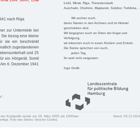
Vilma Lore Sohn
,
Elsa
Łódź, Minsk, Riga, Theresienstadt,
Auschwitz, Chelmno, Majdanek, Sobibor, Treblinka ..
Wir suchen euch,
1941 nach Riga
deren Namen in den Archiven und im Himmel
geschrieben sind.
mer zur Untermiete bei
Wir begegnen euch an Orten der Angst und
. Sie bezog eine kleine
Verfolgung,
r sie ein beschränkt
wir erkennen euch in euren Kindern und Enkeln.
onatlich zugestandenen
Die Steine sprechen von euch,
ebensunterhalt und 25
jeden Tag.
Ihr seid nicht vergessen.
ür ein Hörgerät. Somit
. Am 6. Dezember 1941
Inge Grolle
n".
n der Kopfgrafik wurde am 29. März 2005 als 1000ster
Stand: 03.12.201
erlegt. Foto des Steins: Gesche Cordes.