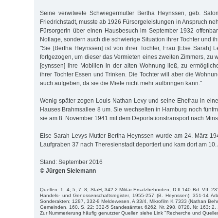
Seine verwitwete Schwiegermutter Bertha Heynssen, geb. Salo
Friedrichstadt, musste ab 1926 Fürsorgeleistungen in Anspruch ne
Fürsorgerin über einen Hausbesuch im September 1932 offenbart
Notlage, sondern auch die schwierige Situation ihrer Tochter und 
"Sie [Bertha Heynssen] ist von ihrer Tochter, Frau [Else Sarah] L
fortgezogen, um dieser das Vermieten eines zweiten Zimmers, zu
[eynssen] ihre Mobilien in der alten Wohnung ließ, zu ermögliche
ihrer Tochter Essen und Trinken. Die Tochter will aber die Wohnun
auch aufgeben, da sie die Miete nicht mehr aufbringen kann."
Wenig später zogen Louis Nathan Levy und seine Ehefrau in ein
Hauses Brahmsallee 8 um. Sie wechselten in Hamburg noch fünfm
sie am 8. November 1941 mit dem Deportationstransport nach Minsk
Else Sarah Levys Mutter Bertha Heynssen wurde am 24. März 19
Laufgraben 37 nach Theresienstadt deportiert und kam dort am 10. 
Stand: September 2016
© Jürgen Sielemann
Quellen: 1; 4; 5; 7; 8; StaH, 342-2 Militär-Ersatzbehörden, D II 140 Bd. VII, 
Handels- und Genossenschaftsregister, 1955-257 (B. Heynssen); 351-14 Arbe
Sonderakten; 1287, 332-8 Meldewesen, A 33/4, Mikrofilm K 7333 (Nathan Beh
Gemeinden, 160, S. 22; 332-5 Standesämter, 6262, Nr. 298, 8728, Nr. 163; 2, 
Zur Nummerierung häufig genutzter Quellen siehe Link "Recherche und Quelle