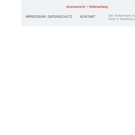
druckansicht
/
Seitenanfang
Der Stolperstein i
IMPRESSUM / DATENSCHUTZ
KONTAKT
Stein in Hamburg v