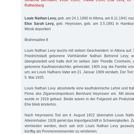
Johanna Bernstein
,
Victor Cohn
,
Thekla Cohn
,
Else Levy
,
Dr.
Rothenberg
Louis Nathan Levy,
geb. am 24.1.1890 in Altona, am 8.11.1941 nac
Else Sarah Levy,
geb. Heynssen, geb. am 3.5.1891 in Hambur
Minsk deportiert
Brahmsallee 8
Louis Nathan Levy wuchs mit sieben Geschwistern in Altona auf. S
Friedrichstadt geborene Viehhändler Nathan Behrend Levy, 
übergesiedelt und hatte dort im selben Jahr Florette Cronheim
geborene Kaufmannstochter, geheiratet. 1905 zog die Familie v
um, wo Louis Nathans Vater am 21. Januar 1909 verstarb. Der Tod 
5. Mai 1935.
Louis Nathan Levy absolvierte eine kaufmännische Lehre und trat 
Firma des Zigarrenimporteurs Bernhard Heynssen ein. Mit dess
wurde er 1919 getraut. Beide waren in der Folgezeit als Prokuriste
Ehe blieb kinderlos.
Nach Heynssens Tod am 4. August 1922 übernahm Louis Natha
Alleininhaber. 1926 geriet das Importgeschäft in Schwierigkeiten. 
vermieden werden, doch sah sich Louis Nathan Levy gezwun
künftig als Provisionsreisender zu verdienen.