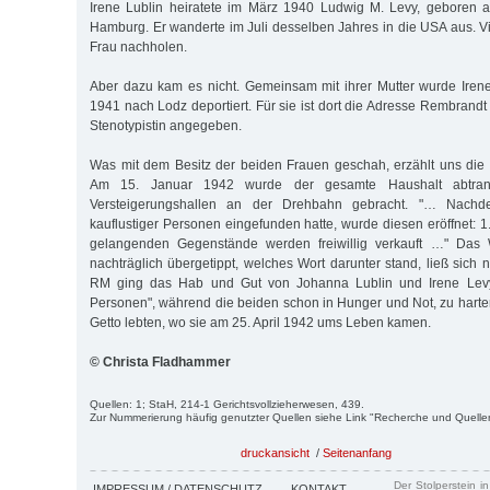
Irene Lublin heiratete im März 1940 Ludwig M. Levy, geboren 
Hamburg. Er wanderte im Juli desselben Jahres in die USA aus. Vie
Frau nachholen.
Aber dazu kam es nicht. Gemeinsam mit ihrer Mutter wurde Iren
1941 nach Lodz deportiert. Für sie ist dort die Adresse Rembrandt
Stenotypistin angegeben.
Was mit dem Besitz der beiden Frauen geschah, erzählt uns die G
Am 15. Januar 1942 wurde der gesamte Haushalt abtrans
Versteigerungshallen an der Drehbahn gebracht. "… Nachd
kauflustiger Personen eingefunden hatte, wurde diesen eröffnet: 1
gelangenden Gegenstände werden freiwillig verkauft …" Das Wo
nachträglich übergetippt, welches Wort darunter stand, ließ sich ni
RM ging das Hab und Gut von Johanna Lublin und Irene Levy 
Personen", während die beiden schon in Hunger und Not, zu harte
Getto lebten, wo sie am 25. April 1942 ums Leben kamen.
© Christa Fladhammer
Quellen: 1; StaH, 214-1 Gerichtsvollzieherwesen, 439.
Zur Nummerierung häufig genutzter Quellen siehe Link "Recherche und Quelle
druckansicht
/
Seitenanfang
Der Stolperstein i
IMPRESSUM / DATENSCHUTZ
KONTAKT