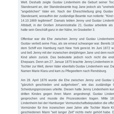
Welt. Deshalb zeigte Gustav Lindenheim die Geburt seiner Toc
Standesamt an, der Standesbeamte trug Jane jedoch als "uneheli
"angeblichen" Vater ein. Nach der Eheschließung ging Gustav
Standesamt, woraufhin der zuständige Beamte nun notierte: "Kind
14.10.1869 legitimiert". Damals lebten Jenny und Gustav Linde
Altstadt, in der Großen Johannisstraße 21. Gustav arbeitete als
hatte sein Geschäft ganz in der Nähe, im Graskeller 3.
Offenbar war die Ehe zwischen Jenny und Gustav Lindenheim n
Gustav verließ seine Frau, als sie erneut schwanger war. Bereits 1
dem Schiff von Hamburg nach New York gereist. Im Juni 1872 wa
und ließ Jenny mit der inzwischen dreijährigen Jane und dem no
Kind allein zurück. Das bedeutete jedoch noch nicht die end
Ehepaars. Denn am 27. Januar 1875 brachte Jenny Lindenheim in
Tochter zur Welt, deren Vater ebenfalls Gustav Lindenheim war. D
Namen Marie Klara und kam zu Pflegeeltern nach Rendsburg.
Am 28. April 1876 wurde die Ehe zwischen Jenny und Gustav 
"gänzlich geschieden und aufgehoben", wie das zuständige
Scheidungsprozesses urteilte. Diesen hatte Jenny Lindenheim ku
dritten Kindes gegen ihren Mann angestrengt. Gustav Linde
gesprochen und musste die Prozesskosten tragen. Mitte 18
Lindenheim bei der Hamburger Vormundschaftsdeputation die offiz
Vormünder für ihre inzwischen zwei Jahre alte Tochter Marie K
geschiedenen Mann "seit langer Zeit" nichts mehr gehört habe.