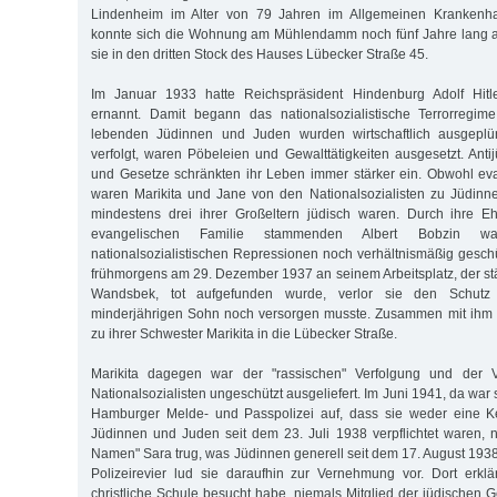
Lindenheim im Alter von 79 Jahren im Allgemeinen Krankenha
konnte sich die Wohnung am Mühlendamm noch fünf Jahre lang al
sie in den dritten Stock des Hauses Lübecker Straße 45.
Im Januar 1933 hatte Reichspräsident Hindenburg Adolf Hitl
ernannt. Damit begann das nationalsozialistische Terrorregim
lebenden Jüdinnen und Juden wurden wirtschaftlich ausgeplün
verfolgt, waren Pöbeleien und Gewalttätigkeiten ausgesetzt. Ant
und Gesetze schränkten ihr Leben immer stärker ein. Obwohl ev
waren Marikita und Jane von den Nationalsozialisten zu Jüdinne
mindestens drei ihrer Großeltern jüdisch waren. Durch ihre 
evangelischen Familie stammenden Albert Bobzin 
nationalsozialistischen Repressionen noch verhältnismäßig geschü
frühmorgens am 29. Dezember 1937 an seinem Arbeitsplatz, der st
Wandsbek, tot aufgefunden wurde, verlor sie den Schutz 
minderjährigen Sohn noch versorgen musste. Zusammen mit ihm z
zu ihrer Schwester Marikita in die Lübecker Straße.
Marikita dagegen war der "rassischen" Verfolgung und der Ve
Nationalsozialisten ungeschützt ausgeliefert. Im Juni 1941, da war si
Hamburger Melde- und Passpolizei auf, dass sie weder eine K
Jüdinnen und Juden seit dem 23. Juli 1938 verpflichtet waren, 
Namen" Sara trug, was Jüdinnen generell seit dem 17. August 1938
Polizeirevier lud sie daraufhin zur Vernehmung vor. Dort erklä
christliche Schule besucht habe, niemals Mitglied der jüdischen