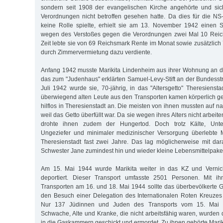
sondern seit 1908 der evangelischen Kirche angehörte und si
Verordnungen nicht betroffen gesehen hatte. Da dies für die N
keine Rolle spielte, erhielt sie am 13. November 1942 einen S
wegen des Verstoßes gegen die Verordnungen zwei Mal 10 Reic
Zeit lebte sie von 69 Reichsmark Rente im Monat sowie zusätzlich
durch Zimmervermietung dazu verdiente.
Anfang 1942 musste Marikita Lindenheim aus ihrer Wohnung an d
das zum "Judenhaus" erklärten Samuel-Levy-Stift an der Bundesst
Juli 1942 wurde sie, 70-jährig, in das "Altersgetto" Theresienstad
überwiegend alten Leute aus den Transporten kamen körperlich ge
hilflos in Theresienstadt an. Die meisten von ihnen mussten auf 
weil das Getto überfüllt war. Da sie wegen ihres Alters nicht arbeit
drohte ihnen zudem der Hungertod. Doch trotz Kälte, Unte
Ungeziefer und minimaler medizinischer Versorgung überlebte M
Theresienstadt fast zwei Jahre. Das lag möglicherweise mit dar
Schwester Jane zumindest hin und wieder kleine Lebensmittelpake
Am 15. Mai 1944 wurde Marikita weiter in das KZ und Vernich
deportiert. Dieser Transport umfasste 2501 Personen. Mit i
Transporten am 16. und 18. Mai 1944 sollte das überbevölkerte Ge
den Besuch einer Delegation des Internationalen Roten Kreuzes
Nur 137 Jüdinnen und Juden des Transports vom 15. Mai üb
Schwache, Alte und Kranke, die nicht arbeitsfähig waren, wurden 
in die Gaskammern geschickt und ermordet. Zu ihnen gehörte Mari