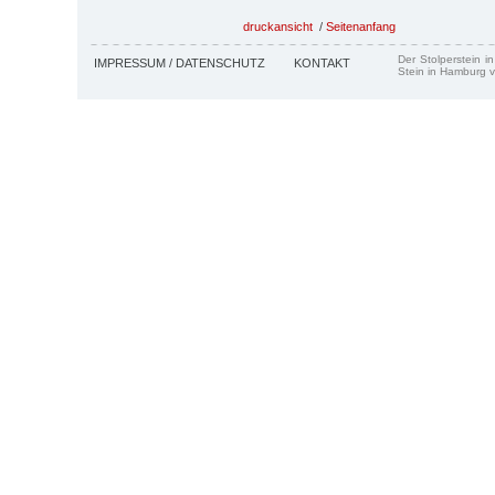
druckansicht
/
Seitenanfang
Der Stolperstein i
IMPRESSUM / DATENSCHUTZ
KONTAKT
Stein in Hamburg v