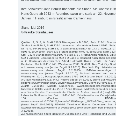
Ihre Schwester Jane Bobzin überlebte die Shoah. Sie wohnte zu
Hans Georg ab 1943 im Abendrothsweg und starb am 22. November
Jahren in Hamburg im Israelitischen Krankenhaus.
Stand: Mai 2016
© Frauke Steinhäuser
Quellen: 4; 5; 8; 9; StaH 211-5 Niedergericht B 3796; StaH 213-11 Staatsa
Strafsachen 488/42; StaH 232-1 Vormundschaftsbehörde Serie II 8162; StaH 3
Nr. 71 u. 3642/1869; StaH 332-3 Zivilstandsaufsicht A Nr. 143 u. 8266/187
8198 u. 1000/1945; StaH 332-5 Standesämter 6462 u. 554/1908; StaH 332-
StaH 332-5 Standesämter 512/1937; StaH 373-7 I Auswanderungsamt I, VIII A
522-1 Jüdische Gemeinden Nr. 992 e 2 Band 4 Transport nach Theresienstadt
u. 2; Hamburger Adressbücher; Alfred Gottwaldt, Diana Schulle, Die "Ju
Deutschen Reich 1941–1945, Wiesbaden, 2005, S. 430f.; New York City, Ster
auf: www.ancestry.com (letzter Zugriff 3.2.2015); New York City Heiratsindi
www.ancestry.com (letzter Zugriff 3.2.2015); US-Reisepassanträge
www.ancestry.com (letzter Zugriff 3.2.2015); National Adress and recor
Washington, D. C., Passport Applications 1795–1905 (letzter Zugriff 3.2.2015
A Grave Memorial #130274472, Record added 24.5.2014, online auf: www.find
page=gr&GSln=lindenheim&GSbyrel=all&GSdyrel=all&GSob=n&GRid=1302
Zugriff 3.2.2015); Marikita Lindenheim, www.holocaust.cz/de/opferdatenb
lindenheim (letzter Zugriff 4.2.2015); Anna Hajkova, Mutmaßungen über deu
aus Deutschland im Theresienstädter Ghetto, in: Andrea Löw et al (Hrsg), All
Leben im Großdeutschen Reich 1941–1945, Schriftenreihe der Vierteljahrshef
106, München, 2013, PDF-Dow
www.academia.edu/3536642/_Mutma%C3%9Fungen_%C3%BCber_deutsche_Ju
(letzter Zugriff 10.6.2015); USHMM, Timeline of Events. Deportation from T
www.ushmm.org/learn/timeline-of-events/1942-1945/deportation-from-theres
3.3.2015).
Zur Nummerierung häufig genutzter Quellen siehe Link "Recherche und Quelle