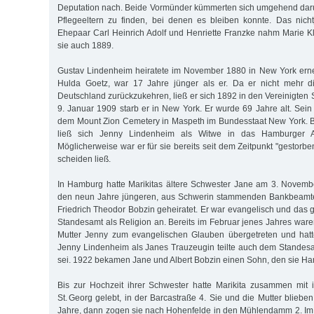
Deputation nach. Beide Vormünder kümmerten sich umgehend daru
Pflegeeltern zu finden, bei denen es bleiben konnte. Das nich
Ehepaar Carl Heinrich Adolf und Henriette Franzke nahm Marie Kl
sie auch 1889.
Gustav Lindenheim heiratete im November 1880 in New York erne
Hulda Goetz, war 17 Jahre jünger als er. Da er nicht mehr di
Deutschland zurückzukehren, ließ er sich 1892 in den Vereinigten
9. Januar 1909 starb er in New York. Er wurde 69 Jahre alt. Sein
dem Mount Zion Cemetery in Maspeth im Bundesstaat New York. B
ließ sich Jenny Lindenheim als Witwe in das Hamburger Ad
Möglicherweise war er für sie bereits seit dem Zeitpunkt "gestorben
scheiden ließ.
In Hamburg hatte Marikitas ältere Schwester Jane am 3. Novemb
den neun Jahre jüngeren, aus Schwerin stammenden Bankbeamten
Friedrich Theodor Bobzin geheiratet. Er war evangelisch und das
Standesamt als Religion an. Bereits im Februar jenes Jahres waren
Mutter Jenny zum evangelischen Glauben übergetreten und hatte
Jenny Lindenheim als Janes Trauzeugin teilte auch dem Standesa
sei. 1922 bekamen Jane und Albert Bobzin einen Sohn, den sie H
Bis zur Hochzeit ihrer Schwester hatte Marikita zusammen mit i
St. Georg gelebt, in der Barcastraße 4. Sie und die Mutter blieben
Jahre, dann zogen sie nach Hohenfelde in den Mühlendamm 2. Im 