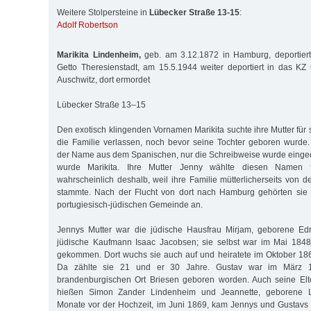
Weitere Stolpersteine in
Lübecker Straße 13-15
:
Adolf Robertson
Marikita Lindenheim,
geb. am 3.12.1872 in Hamburg, deportier
Getto Theresienstadt, am 15.5.1944 weiter deportiert in das KZ
Auschwitz, dort ermordet
Lübecker Straße 13–15
Den exotisch klingenden Vornamen Marikita suchte ihre Mutter für s
die Familie verlassen, noch bevor seine Tochter geboren wurde
der Name aus dem Spanischen, nur die Schreibweise wurde einged
wurde Marikita. Ihre Mutter Jenny wählte diesen Namen f
wahrscheinlich deshalb, weil ihre Familie mütterlicherseits von d
stammte. Nach der Flucht von dort nach Hamburg gehörten sie 
portugiesisch-jüdischen Gemeinde an.
Jennys Mutter war die jüdische Hausfrau Mirjam, geborene Edr
jüdische Kaufmann Isaac Jacobsen; sie selbst war im Mai 184
gekommen. Dort wuchs sie auch auf und heiratete im Oktober 18
Da zählte sie 21 und er 30 Jahre. Gustav war im März 
brandenburgischen Ort Briesen geboren worden. Auch seine Elte
hießen Simon Zander Lindenheim und Jeannette, geborene L
Monate vor der Hochzeit, im Juni 1869, kam Jennys und Gustavs 