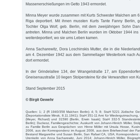
Massenerschießungen im Getto 1943 ermordet.
Minna Meyer wurde zusammen mit Kurts Schwester Malchen am 6
Riga deportiert. Mit ihnen mussten Kurts Tante Fanny Berlin, 
Tochter Olga Wolf, geb. Berlin, mit dem zweijährigen Sohn Dan
antreten. Minna und Malchen Berlin wurden im Oktober 1944 ins 
weiterdeportiert, wo sie ums Leben kamen.
Anna Sacharewitz, Dora Loschinskis Mutter, die in die Niederland
am 4. Dezember 1942 aus dem Sammellager Westerbork nach Aus
dort ermordet.
In der Grindelallee 134, der Wrangelstraße 17, am Eppendorf
Gneisenaustraße 10 liegen Stolpersteine für die Verwandten von Kur
Stand September 2015
© Birgit Gewehr
Quellen: 1; 2 (R 1940/358 Malchen Berlin); 4; 5; 8; StaH 5221 Jüdische 
(Deportationsliste Minsk, 8.11.1941); StaH 351-11 Amt für Wiedergutmachung,
(Meyer, Richard) und 31590 (Berlin, Erwin Isaak); StaH 332-5 Standesämte
Berlin); Duckesz, Familiengeschichte; Auskunft von Johann-Hinrich Möller, Stolp
zu Familie Berlin aus Gesprächen von Hinne Möller mit Ursula Hosse, Kusin
2006, aus der Korrespondenz im August 2006, aus dem Briefwechsel der Fami
Bestand Margarethe und Susan Berlin, San Rafael CA, USA; Korrespondenz m
Urenkelin von Anna Sacharewitz, Juni 2014; Johann-Hinrich Möller, Biograph