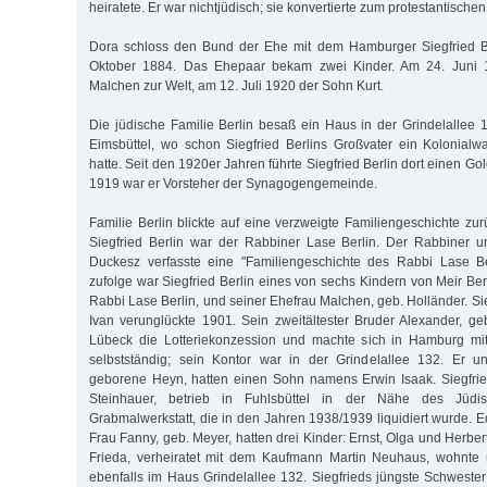
heiratete. Er war nichtjüdisch; sie konvertierte zum protestantische
Dora schloss den Bund der Ehe mit dem Hamburger Siegfried B
Oktober 1884. Das Ehepaar bekam zwei Kinder. Am 24. Juni 
Malchen zur Welt, am 12. Juli 1920 der Sohn Kurt.
Die jüdische Familie Berlin besaß ein Haus in der Grindelalle
Eimsbüttel, wo schon Siegfried Berlins Großvater ein Kolonialw
hatte. Seit den 1920er Jahren führte Siegfried Berlin dort einen Go
1919 war er Vorsteher der Synagogengemeinde.
Familie Berlin blickte auf eine verzweigte Familiengeschichte zu
Siegfried Berlin war der Rabbiner Lase Berlin. Der Rabbiner
Duckesz verfasste eine "Familiengeschichte des Rabbi Lase Be
zufolge war Siegfried Berlin eines von sechs Kindern von Meir Be
Rabbi Lase Berlin, und seiner Ehefrau Malchen, geb. Holländer. Sie
Ivan verunglückte 1901. Sein zweitältester Bruder Alexander, g
Lübeck die Lotteriekonzession und machte sich in Hamburg mit
selbstständig; sein Kontor war in der Grindelallee 132. Er u
geborene Heyn, hatten einen Sohn namens Erwin Isaak. Siegfrie
Steinhauer, betrieb in Fuhlsbüttel in der Nähe des Jüdis
Grabmalwerkstatt, die in den Jahren 1938/1939 liquidiert wurde. 
Frau Fanny, geb. Meyer, hatten drei Kinder: Ernst, Olga und Herber
Frieda, verheiratet mit dem Kaufmann Martin Neuhaus, wohnte m
ebenfalls im Haus Grindelallee 132. Siegfrieds jüngste Schwester