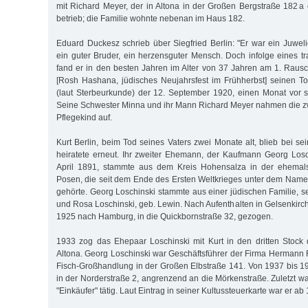
mit Richard Meyer, der in Altona in der Großen Bergstraße 182 a
betrieb; die Familie wohnte nebenan im Haus 182.
Eduard Duckesz schrieb über Siegfried Berlin: "Er war ein Juwelie
ein guter Bruder, ein herzensguter Mensch. Doch infolge eines tr
fand er in den besten Jahren im Alter von 37 Jahren am 1. Rau
[Rosh Hashana, jüdisches Neujahrsfest im Frühherbst] seinen T
(laut Sterbeurkunde) der 12. September 1920, einen Monat vor 
Seine Schwester Minna und ihr Mann Richard Meyer nahmen die z
Pflegekind auf.
Kurt Berlin, beim Tod seines Vaters zwei Monate alt, blieb bei sei
heiratete erneut. Ihr zweiter Ehemann, der Kaufmann Georg Los
April 1891, stammte aus dem Kreis Hohensalza in der ehemals
Posen, die seit dem Ende des Ersten Weltkrieges unter dem Nam
gehörte. Georg Loschinski stammte aus einer jüdischen Familie, s
und Rosa Loschinski, geb. Lewin. Nach Aufenthalten in Gelsenkirc
1925 nach Hamburg, in die Quickbornstraße 32, gezogen.
1933 zog das Ehepaar Loschinski mit Kurt in den dritten Stock
Altona. Georg Loschinski war Geschäftsführer der Firma Hermann 
Fisch-Großhandlung in der Großen Elbstraße 141. Von 1937 bis 1
in der Norderstraße 2, angrenzend an die Mörkenstraße. Zuletzt w
"Einkäufer" tätig. Laut Eintrag in seiner Kultussteuerkarte war er a