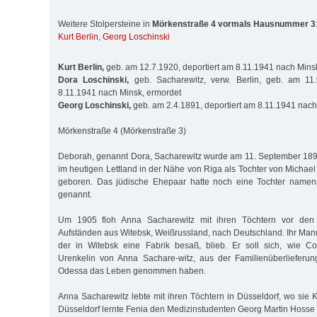
Weitere Stolpersteine in
Mörkenstraße 4 vormals Hausnummer 3
Kurt Berlin
,
Georg Loschinski
Kurt Berlin,
geb. am 12.7.1920, deportiert am 8.11.1941 nach Mins
Dora Loschinski,
geb. Sacharewitz, verw. Berlin, geb. am 11.
8.11.1941 nach Minsk, ermordet
Georg Loschinski,
geb. am 2.4.1891, deportiert am 8.11.1941 nach
Mörkenstraße 4 (Mörkenstraße 3)
Deborah, genannt Dora, Sacharewitz wurde am 11. September 1892 
im heutigen Lettland in der Nähe von Riga als Tochter von Michae
geboren. Das jüdische Ehepaar hatte noch eine Tochter namen
genannt.
Um 1905 floh Anna Sacharewitz mit ihren Töchtern vor den e
Aufständen aus Witebsk, Weißrussland, nach Deutschland. Ihr Man
der in Witebsk eine Fabrik besaß, blieb. Er soll sich, wie Co
Urenkelin von Anna Sachare-witz, aus der Familienüberlieferung
Odessa das Leben genommen haben.
Anna Sacharewitz lebte mit ihren Töchtern in Düsseldorf, wo sie Kl
Düsseldorf lernte Fenia den Medizinstudenten Georg Martin Hosse 