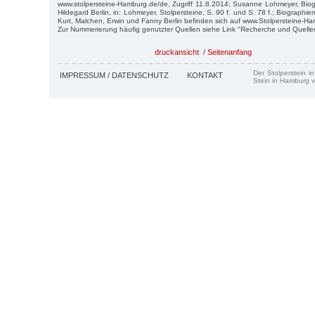
www.stolpersteine-Hamburg.de/de, Zugriff 11.8.2014; Susanne Lohmeyer, Biogr
Hildegard Berlin, in: Lohmeyer, Stolpersteine, S. 90 f. und S. 78 f.; Biographien 
Kurt, Malchen, Erwin und Fanny Berlin befinden sich auf www.Stolpersteine-H
Zur Nummerierung häufig genutzter Quellen siehe Link "Recherche und Quelle
druckansicht
/
Seitenanfang
Der Stolperstein i
IMPRESSUM / DATENSCHUTZ
KONTAKT
Stein in Hamburg v