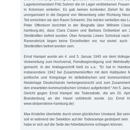
Lagerkommandant Fritz Suhren die im Lager verbliebenen Fraue
in Kolonnen einteilen. Es gab keinen konkreten Zielort für di
unorganisiert in die Gegend von Wesenberg oder Richtung Neust
Teil erreichten sie den Raum Schwerin. Die letzten verließen das L
Peter Offenborn berichtet in der Biografie über Wilhelm Clase
hamburg.de), dass Clara Clasen und Barbara Dollwetzel am 28.
Streitkräften befreit wurden. Über Amanda Löwes Schicksal nac
Ravensbrück liegen keine Einzelheiten vor, nur soviel: auch s
Streitkräften befreit worden sein.
Ernst Hampel wurde am 4. und 5. Januar 1945 vor dem Volksger
Vorbereitung zum Hochverrat, Feindbegünstigung und Wehrkraftz
gemacht. In der Anklageschrift hieß es u.a.: "Er hat in Hambu
insbesondere 1942 bei Zusammenkünften mit dem Halbjuden Max
politische und Kriegslage im defaitistischen und kommunistisc
Niederlage Deutschlands herbeigewünscht und zum Zusammenha
den erwarteten kommunistischen Umsturz aufgefordert." Am 5. Jan
Gericht gegen Ernst Hampel die Todesstrafe, die am 20. Apr
Brandenburg an der Havel vollstreckt wurde. (zu Ernst Ha
www.stolpersteine-hamburg.de)
Max Kristeller überlebte durch einen glücklichen Umstand. Bei sein
soll er während der Selektion auf der Todesrampe gestolpert sein
habe er sich auf die Seite der Arbeitskolonne schlagen können.