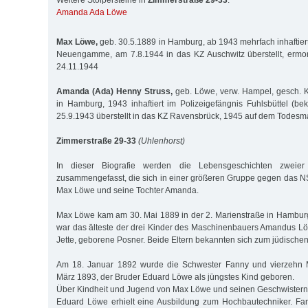
Weitere Stolpersteine in
Zimmerstraße 29-33
:
Amanda Ada Löwe
Max Löwe,
geb. 30.5.1889 in Hamburg, ab 1943 mehrfach inhaftiert
Neuengamme, am 7.8.1944 in das KZ Auschwitz überstellt, ermor
24.11.1944
Amanda (Ada) Henny Struss,
geb. Löwe, verw. Hampel, gesch. Kr
in Hamburg, 1943 inhaftiert im Polizeigefängnis Fuhlsbüttel (be
25.9.1943 überstellt in das KZ Ravensbrück, 1945 auf dem Todesma
Zimmerstraße 29-33
(Uhlenhorst)
In dieser Biografie werden die Lebensgeschichten zweier
zusammengefasst, die sich in einer größeren Gruppe gegen das 
Max Löwe und seine Tochter Amanda.
Max Löwe kam am 30. Mai 1889 in der 2. Marienstraße in Hamburg
war das älteste der drei Kinder des Maschinenbauers Amandus L
Jette, geborene Posner. Beide Eltern bekannten sich zum jüdische
Am 18. Januar 1892 wurde die Schwester Fanny und vierzehn M
März 1893, der Bruder Eduard Löwe als jüngstes Kind geboren.
Über Kindheit und Jugend von Max Löwe und seinen Geschwistern 
Eduard Löwe erhielt eine Ausbildung zum Hochbautechniker. Fan