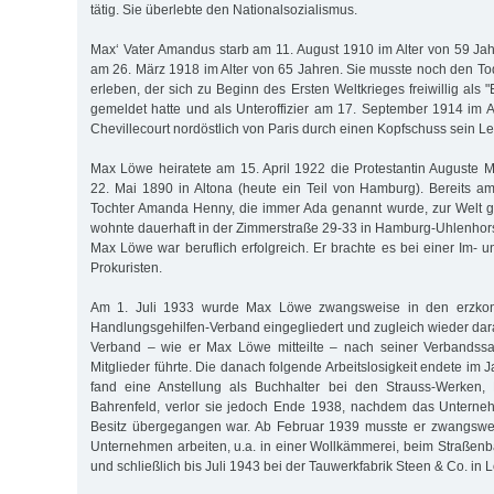
tätig. Sie überlebte den Nationalsozialismus.
Max‘ Vater Amandus starb am 11. August 1910 im Alter von 59 Jahr
am 26. März 1918 im Alter von 65 Jahren. Sie musste noch den T
erleben, der sich zu Beginn des Ersten Weltkrieges freiwillig als "
gemeldet hatte und als Unteroffizier am 17. September 1914 im A
Chevillecourt nordöstlich von Paris durch einen Kopfschuss sein Le
Max Löwe heiratete am 15. April 1922 die Protestantin Auguste 
22. Mai 1890 in Altona (heute ein Teil von Hamburg). Bereits am
Tochter Amanda Henny, die immer Ada genannt wurde, zur Welt 
wohnte dauerhaft in der Zimmerstraße 29-33 in Hamburg-Uhlenhors
Max Löwe war beruflich erfolgreich. Er brachte es bei einer Im- 
Prokuristen.
Am 1. Juli 1933 wurde Max Löwe zwangsweise in den erzkon
Handlungsgehilfen-Verband eingegliedert und zugleich wieder dara
Verband – wie er Max Löwe mitteilte – nach seiner Verbandssa
Mitglieder führte. Die danach folgende Arbeitslosigkeit endete i
fand eine Anstellung als Buchhalter bei den Strauss-Werken, P
Bahrenfeld, verlor sie jedoch Ende 1938, nachdem das Unterneh
Besitz übergegangen war. Ab Februar 1939 musste er zwangswe
Unternehmen arbeiten, u.a. in einer Wollkämmerei, beim Straßenba
und schließlich bis Juli 1943 bei der Tauwerkfabrik Steen & Co. in L