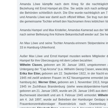
Amanda Löwe kämpfte nach dem Krieg für die nachträglich
Beziehung mit Ernst Hampel als Ehe. Sie setzte sich nach anfäng
die Behörden schließlich durch. Die Ehe wurde nachträglich am 7.
und Amanda Löwe war damit auch offiziell Witwe. Sie trug nun 
die gemeinsame Tochter erhielt den Nachnamen ihres leiblichen Va
Amanda Hampel und Max Kristeller, Amandas Kamerad aus der Wi
nach seiner Befreiung ihre frühere Bekanntschaft wieder auf. Sie he
An Max Löwe und seine Tochter Amanda erinnern Stolpersteine i
33 in Hamburg-Uhlenhorst.
Außer Max Löwe und Ernst Hampel mussten weitere Mitglieder d
Hampel für ihre Überzeugung mit dem Leben bezahlen:
Wilhelm Clasen,
geboren am 30. Januar 1883, umgekommen 
Untergang der "Cap Arcona" (s.a. Wilhelm Georg Clasen, www.stol
Erika Ilse Etter,
geboren am 22. September 1922, in der Nacht vom
1945 mit zwölf anderen Frauen im KZ Neuengamme ermordet (sie
hamburg.de).
Werner Etter,
geboren am 1. November 1913, hinger
1945 im Zuchthaus Brandenburg (siehe www.stolpersteine-ham
geboren am 21. Januar 1905, wurde am 26. Januar 1945 aus dem 
Buchenwald überstellt und am 6. Februar 1945 ermordet.
Wilhel
am 4. Juli 1897, wurde auf Betreiben der Hamburger Gestapo 
Frauenkonzentrationslager Ravensbrück nach Oranienburg 