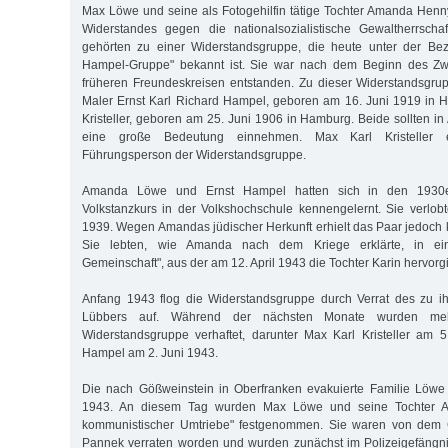
Max Löwe und seine als Fotogehilfin tätige Tochter Amanda Henn
Widerstandes gegen die nationalsozialistische Gewaltherrsch
gehörten zu einer Widerstandsgruppe, die heute unter der Bez
Hampel-Gruppe" bekannt ist. Sie war nach dem Beginn des Zwe
früheren Freundeskreisen entstanden. Zu dieser Widerstandsgru
Maler Ernst Karl Richard Hampel, geboren am 16. Juni 1919 in 
Kristeller, geboren am 25. Juni 1906 in Hamburg. Beide sollten
eine große Bedeutung einnehmen. Max Karl Kristeller e
Führungsperson der Widerstandsgruppe.
Amanda Löwe und Ernst Hampel hatten sich in den 1930e
Volkstanzkurs in der Volkshochschule kennengelernt. Sie verlo
1939. Wegen Amandas jüdischer Herkunft erhielt das Paar jedoch k
Sie lebten, wie Amanda nach dem Kriege erklärte, in eine
Gemeinschaft", aus der am 12. April 1943 die Tochter Karin hervorg
Anfang 1943 flog die Widerstandsgruppe durch Verrat des zu i
Lübbers auf. Während der nächsten Monate wurden mehr
Widerstandsgruppe verhaftet, darunter Max Karl Kristeller am 
Hampel am 2. Juni 1943.
Die nach Gößweinstein in Oberfranken evakuierte Familie Löwe 
1943. An diesem Tag wurden Max Löwe und seine Tochter 
kommunistischer Umtriebe" festgenommen. Sie waren von dem G
Pannek verraten worden und wurden zunächst im Polizeigefängni