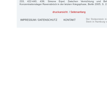
233, 422-440, 439; Simone Erpel, Zwischen Vernichtung und Be
Konzentrationslager Ravensbrück in der letzten Kriegsphase, Berlin 2005, S. 15
druckansicht
/
Seitenanfang
Der Stolperstein i
IMPRESSUM / DATENSCHUTZ
KONTAKT
Stein in Hamburg v