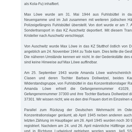
als Kola-Fu) inhaftiert.
Max Löwe wurde am 31. Mai 1944 aus Fuhlsbüttel in das 
Neuengamme und im Juli zusammen mit weiteren jüdischen Häft
Polizeigefängnis Fuhlsbüttel überstellt. Von dort wurde er am 7.
Sondertransport in das KZ Auschwitz deportiert. Mit diesem Tr
Kristeller nach Auschwitz verschleppt.
Von Auschwitz wurde Max Löwe in das KZ Stutthof östlich von D
angeblich am 24. November 1944 zu Tode kam. Dies teilte die Ge
Die näheren Umstände kennen wir nicht. In der Gedenkstätte des 
sind keine Hinweise auf Max Löwe auffindbar.
Am 25. September 1943 wurde Amanda Löwe wahrscheinlich
Clasen und deren Tochter Barbara Dollwetzel, beides K
Widerstandsgruppe, von Fuhlsbüttel in das Konzentrationslager Ra
Amanda Löwe erhielt die Gefangenennummer 41029,
Gefangenennummer 37300 und ihre Tochter Barbara Dollwetzel 
37301. Wir wissen nicht, wie es den drei Frauen dort im Einzelnen 
Parallel zum Rückzug der Deutschen Wehrmacht im Ost
Konzentrationslager geräumt, ab April 1945 neben anderen auch
letzten Zählung im Hauptlager am 26. April 1945 wurden noch 30 9
registriert. Nachdem am 24. und 26. April männliche Häftlinge 
und in Richtung Ludwiglust getrieben worden waren, ließ SS