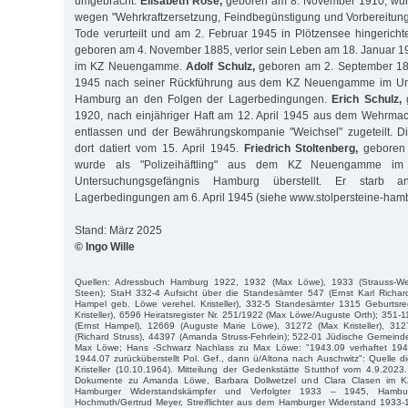
umgebracht.
Elisabeth Rose,
geboren am 8. November 1910, wur
wegen "Wehrkraftzersetzung, Feindbegünstigung und Vorbereitun
Tode verurteilt und am 2. Februar 1945 in Plötzensee hingericht
geboren am 4. November 1885, verlor sein Leben am 18. Januar 194
im KZ Neuengamme.
Adolf Schulz,
geboren am 2. September 188
1945 nach seiner Rückführung aus dem KZ Neuengamme im Un
Hamburg an den Folgen der Lagerbedingungen.
Erich Schulz,
g
1920, nach einjähriger Haft am 12. April 1945 aus dem Wehrmac
entlassen und der Bewährungskompanie "Weichsel" zugeteilt. Di
dort datiert vom 15. April 1945.
Friedrich Stoltenberg,
geboren 
wurde als "Polizeihäftling" aus dem KZ Neuengamme i
Untersuchungsgefängnis Hamburg überstellt. Er starb
Lagerbedingungen am 6. April 1945 (siehe www.stolpersteine-hamb
Stand: März 2025
© Ingo Wille
Quellen: Adressbuch Hamburg 1922, 1932 (Max Löwe), 1933 (Strauss-Wer
Steen); StaH 332-4 Aufsicht über die Standesämter 547 (Ernst Karl Rich
Hampel geb. Löwe verehel. Kristeller), 332-5 Standesämter 1315 Geburtsre
Kristeller), 6596 Heiratsregister Nr. 251/1922 (Max Löwe/Auguste Orth); 35
(Ernst Hampel), 12669 (Auguste Marie Löwe), 31272 (Max Kristeller), 3127
(Richard Struss), 44397 (Amanda Struss-Fehrlein); 522-01 Jüdische Gemeind
Max Löwe; Hans -Schwarz Nachlass zu Max Löwe: "1943.09 verhaftet 1
1944.07 zurücküberstellt Pol. Gef., dann ü/Altona nach Auschwitz": Quelle di
Kristeller (10.10.1964). Mitteilung der Gedenkstätte Stutthof vom 4.9.2023.
Dokumente zu Amanda Löwe, Barbara Dollwetzel und Clara Clasen im KZ
Hamburger Widerstandskämpfer und Verfolgter 1933 – 1945, Hamb
Hochmuth/Gertrud Meyer, Streiflichter aus dem Hamburger Widerstand 1933-1