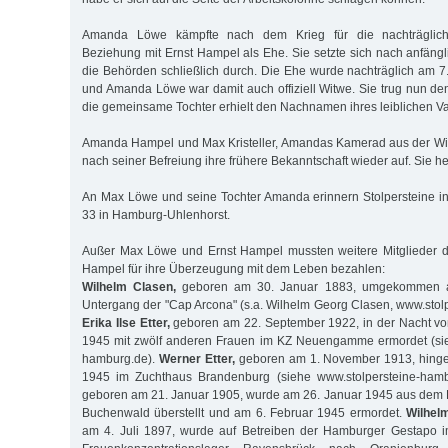
Amanda Löwe kämpfte nach dem Krieg für die nachträglich
Beziehung mit Ernst Hampel als Ehe. Sie setzte sich nach anfäng
die Behörden schließlich durch. Die Ehe wurde nachträglich am 7.
und Amanda Löwe war damit auch offiziell Witwe. Sie trug nun 
die gemeinsame Tochter erhielt den Nachnamen ihres leiblichen Va
Amanda Hampel und Max Kristeller, Amandas Kamerad aus der Wi
nach seiner Befreiung ihre frühere Bekanntschaft wieder auf. Sie he
An Max Löwe und seine Tochter Amanda erinnern Stolpersteine i
33 in Hamburg-Uhlenhorst.
Außer Max Löwe und Ernst Hampel mussten weitere Mitglieder d
Hampel für ihre Überzeugung mit dem Leben bezahlen:
Wilhelm Clasen,
geboren am 30. Januar 1883, umgekommen 
Untergang der "Cap Arcona" (s.a. Wilhelm Georg Clasen, www.stol
Erika Ilse Etter,
geboren am 22. September 1922, in der Nacht vom
1945 mit zwölf anderen Frauen im KZ Neuengamme ermordet (sie
hamburg.de).
Werner Etter,
geboren am 1. November 1913, hinger
1945 im Zuchthaus Brandenburg (siehe www.stolpersteine-ham
geboren am 21. Januar 1905, wurde am 26. Januar 1945 aus dem 
Buchenwald überstellt und am 6. Februar 1945 ermordet.
Wilhel
am 4. Juli 1897, wurde auf Betreiben der Hamburger Gestapo 