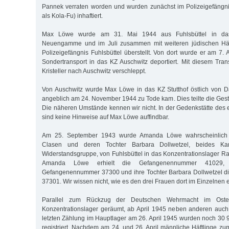
Pannek verraten worden und wurden zunächst im Polizeigefängni
als Kola-Fu) inhaftiert.
Max Löwe wurde am 31. Mai 1944 aus Fuhlsbüttel in das 
Neuengamme und im Juli zusammen mit weiteren jüdischen Häft
Polizeigefängnis Fuhlsbüttel überstellt. Von dort wurde er am 7.
Sondertransport in das KZ Auschwitz deportiert. Mit diesem Tr
Kristeller nach Auschwitz verschleppt.
Von Auschwitz wurde Max Löwe in das KZ Stutthof östlich von D
angeblich am 24. November 1944 zu Tode kam. Dies teilte die Ge
Die näheren Umstände kennen wir nicht. In der Gedenkstätte des 
sind keine Hinweise auf Max Löwe auffindbar.
Am 25. September 1943 wurde Amanda Löwe wahrscheinlich
Clasen und deren Tochter Barbara Dollwetzel, beides K
Widerstandsgruppe, von Fuhlsbüttel in das Konzentrationslager Ra
Amanda Löwe erhielt die Gefangenennummer 41029,
Gefangenennummer 37300 und ihre Tochter Barbara Dollwetzel 
37301. Wir wissen nicht, wie es den drei Frauen dort im Einzelnen 
Parallel zum Rückzug der Deutschen Wehrmacht im Ost
Konzentrationslager geräumt, ab April 1945 neben anderen auch
letzten Zählung im Hauptlager am 26. April 1945 wurden noch 30 9
registriert. Nachdem am 24. und 26. April männliche Häftlinge 