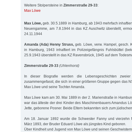
Weitere Stolpersteine in
Zimmerstraße 29-33
:
Max Löwe
Max Löwe,
geb. 30.5.1889 in Hamburg, ab 1943 mehrfach inhaftiert
Neuengamme, am 7.8.1944 in das KZ Auschwitz überstellt, ermor
24.11.1944
Amanda (Ada) Henny Struss,
geb. Löwe, verw. Hampel, gesch. Kr
in Hamburg, 1943 inhaftiert im Polizeigefängnis Fuhlsbüttel (be
25.9.1943 überstellt in das KZ Ravensbrück, 1945 auf dem Todesma
Zimmerstraße 29-33
(Uhlenhorst)
In dieser Biografie werden die Lebensgeschichten zweier
zusammengefasst, die sich in einer größeren Gruppe gegen das 
Max Löwe und seine Tochter Amanda.
Max Löwe kam am 30. Mai 1889 in der 2. Marienstraße in Hamburg
war das älteste der drei Kinder des Maschinenbauers Amandus L
Jette, geborene Posner. Beide Eltern bekannten sich zum jüdische
Am 18. Januar 1892 wurde die Schwester Fanny und vierzehn M
März 1893, der Bruder Eduard Löwe als jüngstes Kind geboren.
Über Kindheit und Jugend von Max Löwe und seinen Geschwistern 