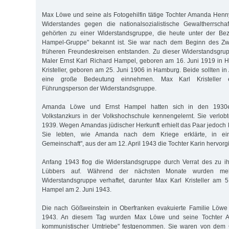
Max Löwe und seine als Fotogehilfin tätige Tochter Amanda Henn
Widerstandes gegen die nationalsozialistische Gewaltherrsch
gehörten zu einer Widerstandsgruppe, die heute unter der Bez
Hampel-Gruppe" bekannt ist. Sie war nach dem Beginn des Zwe
früheren Freundeskreisen entstanden. Zu dieser Widerstandsgru
Maler Ernst Karl Richard Hampel, geboren am 16. Juni 1919 in 
Kristeller, geboren am 25. Juni 1906 in Hamburg. Beide sollten
eine große Bedeutung einnehmen. Max Karl Kristeller e
Führungsperson der Widerstandsgruppe.
Amanda Löwe und Ernst Hampel hatten sich in den 1930e
Volkstanzkurs in der Volkshochschule kennengelernt. Sie verlo
1939. Wegen Amandas jüdischer Herkunft erhielt das Paar jedoch k
Sie lebten, wie Amanda nach dem Kriege erklärte, in eine
Gemeinschaft", aus der am 12. April 1943 die Tochter Karin hervorg
Anfang 1943 flog die Widerstandsgruppe durch Verrat des zu i
Lübbers auf. Während der nächsten Monate wurden mehr
Widerstandsgruppe verhaftet, darunter Max Karl Kristeller am 
Hampel am 2. Juni 1943.
Die nach Gößweinstein in Oberfranken evakuierte Familie Löwe 
1943. An diesem Tag wurden Max Löwe und seine Tochter 
kommunistischer Umtriebe" festgenommen. Sie waren von dem G