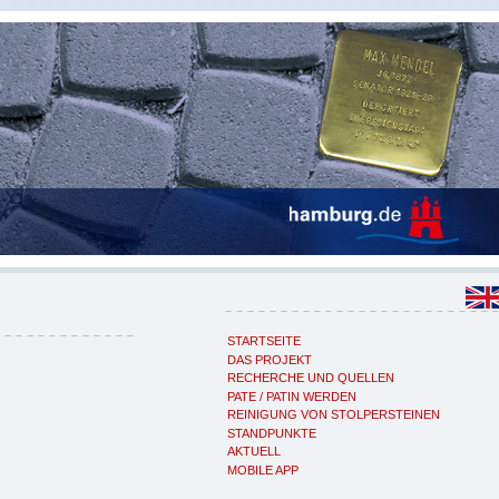
STARTSEITE
DAS PROJEKT
RECHERCHE UND QUELLEN
PATE / PATIN WERDEN
REINIGUNG VON STOLPERSTEINEN
STANDPUNKTE
AKTUELL
MOBILE APP