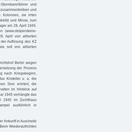
-Sturmbannführer und
n zusammentreiben und
e Kolonnen, sie irrten
relitz und Mirow, zum
ager am 28. April 1945.
n (www.stolpersteine-
 April von alliierten
h der Auflösung des KZ
ie soll von alliierten
ichtshof Berlin wegen
ersetzung der Prozess
rg nach Kriegsbeginn,
 Kristeller u. a. die
hen Sinn erörtert, die
lten im Hinblick auf
uar 1945 verhängte das
il 1945 im Zuchthaus
mpel ausführlich in
er Ankunft in Auschwitz
. Beim Wiederaufrichten