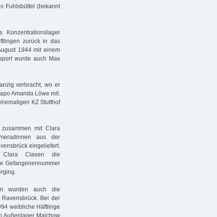
s Fuhlsbüttel (bekannt
Konzentrationslager
lingen zurück in das
 August 1944 mit einem
ansport wurde auch Max
anzig verbracht, wo er
stapo Amanda Löwe mit.
ehemaligen KZ Stutthof
 zusammen mit Clara
ameradinnen aus der
vensbrück eingeliefert.
 Clara Clasen die
die Gefangenennummer
erging.
en wurden auch die
 Ravensbrück. Bei der
94 weibliche Häftlinge
zum Außenlager Malchow