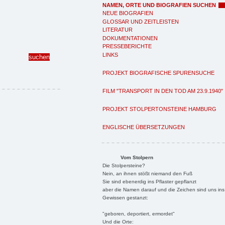
NAMEN, ORTE UND BIOGRAFIEN SUCHEN
NEUE BIOGRAFIEN
GLOSSAR UND ZEITLEISTEN
LITERATUR
DOKUMENTATIONEN
PRESSEBERICHTE
LINKS
PROJEKT BIOGRAFISCHE SPURENSUCHE
FILM "TRANSPORT IN DEN TOD AM 23.9.1940"
PROJEKT STOLPERTONSTEINE HAMBURG
ENGLISCHE ÜBERSETZUNGEN
Vom Stolpern
Die Stolpersteine?
Nein, an ihnen stößt niemand den Fuß
Sie sind ebenerdig ins Pflaster gepflanzt
aber die Namen darauf und die Zeichen sind uns ins
Gewissen gestanzt:
"geboren, deportiert, ermordet"
Und die Orte: