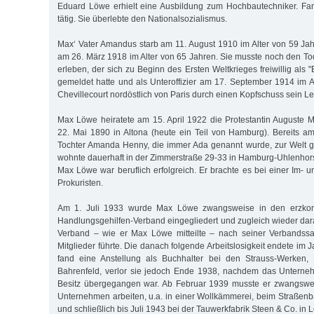
Eduard Löwe erhielt eine Ausbildung zum Hochbautechniker. Fan
tätig. Sie überlebte den Nationalsozialismus.
Max‘ Vater Amandus starb am 11. August 1910 im Alter von 59 Jahr
am 26. März 1918 im Alter von 65 Jahren. Sie musste noch den T
erleben, der sich zu Beginn des Ersten Weltkrieges freiwillig als "
gemeldet hatte und als Unteroffizier am 17. September 1914 im A
Chevillecourt nordöstlich von Paris durch einen Kopfschuss sein Le
Max Löwe heiratete am 15. April 1922 die Protestantin Auguste 
22. Mai 1890 in Altona (heute ein Teil von Hamburg). Bereits am
Tochter Amanda Henny, die immer Ada genannt wurde, zur Welt 
wohnte dauerhaft in der Zimmerstraße 29-33 in Hamburg-Uhlenhors
Max Löwe war beruflich erfolgreich. Er brachte es bei einer Im- 
Prokuristen.
Am 1. Juli 1933 wurde Max Löwe zwangsweise in den erzkon
Handlungsgehilfen-Verband eingegliedert und zugleich wieder dara
Verband – wie er Max Löwe mitteilte – nach seiner Verbandssa
Mitglieder führte. Die danach folgende Arbeitslosigkeit endete i
fand eine Anstellung als Buchhalter bei den Strauss-Werken, P
Bahrenfeld, verlor sie jedoch Ende 1938, nachdem das Unterneh
Besitz übergegangen war. Ab Februar 1939 musste er zwangswe
Unternehmen arbeiten, u.a. in einer Wollkämmerei, beim Straßenba
und schließlich bis Juli 1943 bei der Tauwerkfabrik Steen & Co. in L