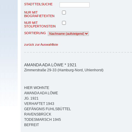
STADTTEILSUCHE
NUR MIT
BIOGRAFIETEXTEN
NUR MIT
STOLPERTONSTEIN
SORTIERUNG
zurück zur Auswahlliste
AMANDA ADA LÖWE * 1921
Zimmerstraße 29-33 (Hamburg-Nord, Uhlenhorst)
HIER WOHNTE
AMANDA ADA LÖWE
JG. 1921
VERHAFTET 1943
GEFÄNGNIS FUHLSBÜTTEL
RAVENSBRÜCK
TODESMARSCH 1945
BEFREIT