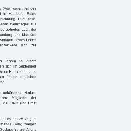
y (Ada) waren Teil des
aft in Hamburg. Beide
eichnung "Etter-Rose-
iten Weltkrieges aus
ppe gehörten auch der
Hamburg, und Max Karl
 in Amanda Löwes Leben
ntwickelte sich zur
r Jahren bei einem
bten sich im September
eine Heiratserlaubnis.
r "freien ehelichen
ing.
hr gehörenden Herbert
ere Mitglieder der
5. Mai 1943 und Ernst
traf es am 25. August
Amanda (Ada) "wegen
estapo-Spitzel Alfons