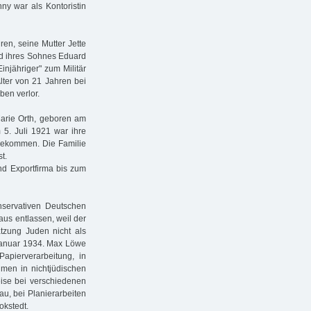
ny war als Kontoristin
en, seine Mutter Jette
od ihres Sohnes Eduard
Einjähriger" zum Militär
lter von 21 Jahren bei
ben verlor.
Marie Orth, geboren am
 5. Juli 1921 war ihre
gekommen. Die Familie
t.
und Exportfirma bis zum
servativen Deutschen
us entlassen, weil der
tzung Juden nicht als
m Januar 1934. Max Löwe
apierverarbeitung, in
men in nichtjüdischen
ise bei verschiedenen
u, bei Planierarbeiten
okstedt.