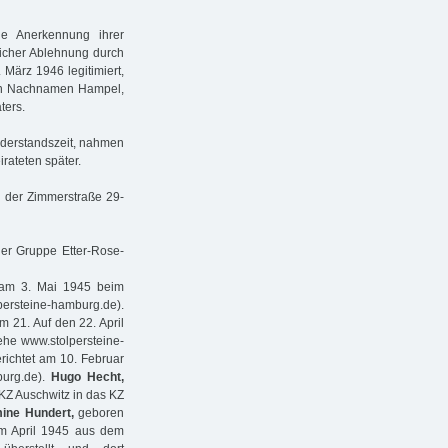
e Anerkennung ihrer
licher Ablehnung durch
 März 1946 legitimiert,
den Nachnamen Hampel,
ters.
derstandszeit, nahmen
irateten später.
n der Zimmerstraße 29-
er Gruppe Etter-Rose-
am 3. Mai 1945 beim
persteine-hamburg.de).
 21. Auf den 22. April
he www.stolpersteine-
ichtet am 10. Februar
burg.de).
Hugo Hecht,
KZ Auschwitz in das KZ
mine Hundert,
geboren
im April 1945 aus dem