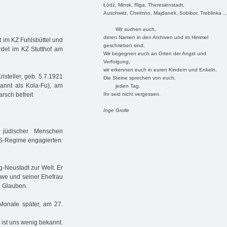
Łódź, Minsk, Riga, Theresienstadt,
Auschwitz, Chelmno, Majdanek, Sobibor, Treblinka ..
Wir suchen euch,
deren Namen in den Archiven und im Himmel
 im KZ Fuhlsbüttel und
geschrieben sind.
det im KZ Stutthof am
Wir begegnen euch an Orten der Angst und
Verfolgung,
wir erkennen euch in euren Kindern und Enkeln.
isteller, geb. 5.7.1921
Die Steine sprechen von euch,
kannt als Kola-Fu), am
jeden Tag.
Ihr seid nicht vergessen.
rsch befreit
Inge Grolle
 jüdischer Menschen
NS-Regime engagierten:
-Neustadt zur Welt. Er
öwe und seiner Ehefrau
n Glauben.
onate später, am 27.
ist uns wenig bekannt.