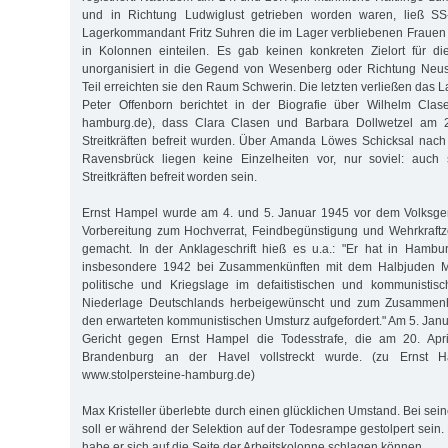
und in Richtung Ludwiglust getrieben worden waren, ließ SS
Lagerkommandant Fritz Suhren die im Lager verbliebenen Fraue
in Kolonnen einteilen. Es gab keinen konkreten Zielort für di
unorganisiert in die Gegend von Wesenberg oder Richtung Neust
Teil erreichten sie den Raum Schwerin. Die letzten verließen das L
Peter Offenborn berichtet in der Biografie über Wilhelm Clase
hamburg.de), dass Clara Clasen und Barbara Dollwetzel am 28.
Streitkräften befreit wurden. Über Amanda Löwes Schicksal nac
Ravensbrück liegen keine Einzelheiten vor, nur soviel: auch s
Streitkräften befreit worden sein.
Ernst Hampel wurde am 4. und 5. Januar 1945 vor dem Volksger
Vorbereitung zum Hochverrat, Feindbegünstigung und Wehrkraftz
gemacht. In der Anklageschrift hieß es u.a.: "Er hat in Hambu
insbesondere 1942 bei Zusammenkünften mit dem Halbjuden Max
politische und Kriegslage im defaitistischen und kommunistisc
Niederlage Deutschlands herbeigewünscht und zum Zusammenha
den erwarteten kommunistischen Umsturz aufgefordert." Am 5. Jan
Gericht gegen Ernst Hampel die Todesstrafe, die am 20. Apr
Brandenburg an der Havel vollstreckt wurde. (zu Ernst Ha
www.stolpersteine-hamburg.de)
Max Kristeller überlebte durch einen glücklichen Umstand. Bei sein
soll er während der Selektion auf der Todesrampe gestolpert sein
habe er sich auf die Seite der Arbeitskolonne schlagen können.