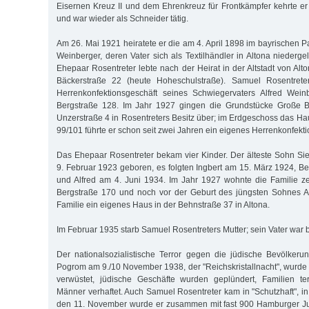
Eisernen Kreuz II und dem Ehrenkreuz für Frontkämpfer kehrte e
und war wieder als Schneider tätig.
Am 26. Mai 1921 heiratete er die am 4. April 1898 im bayrischen
Weinberger, deren Vater sich als Textilhändler in Altona niederg
Ehepaar Rosentreter lebte nach der Heirat in der Altstadt von Alt
Bäckerstraße 22 (heute Hoheschulstraße). Samuel Rosentrete
Herrenkonfektionsgeschäft seines Schwiegervaters Alfred Wei
Bergstraße 128. Im Jahr 1927 gingen die Grundstücke Große B
Unzerstraße 4 in Rosentreters Besitz über; im Erdgeschoss das H
99/101 führte er schon seit zwei Jahren ein eigenes Herrenkonfekti
Das Ehepaar Rosentreter bekam vier Kinder. Der älteste Sohn Si
9. Februar 1923 geboren, es folgten Ingbert am 15. März 1924, Be
und Alfred am 4. Juni 1934. Im Jahr 1927 wohnte die Familie z
Bergstraße 170 und noch vor der Geburt des jüngsten Sohnes Al
Familie ein eigenes Haus in der Behnstraße 37 in Altona.
Im Februar 1935 starb Samuel Rosentreters Mutter; sein Vater war b
Der nationalsozialistische Terror gegen die jüdische Bevölkeru
Pogrom am 9./10 November 1938, der "Reichskristallnacht", wurde
verwüstet, jüdische Geschäfte wurden geplündert, Familien ter
Männer verhaftet. Auch Samuel Rosentreter kam in "Schutzhaft", i
den 11. November wurde er zusammen mit fast 900 Hamburger Ju