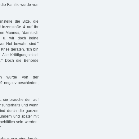
r die Familie wurde von
stelle die Bitte, die
nzerstraße 4 auf ihr
rten Mannes, "damit ich
t u. wir doch keine
vor Not bewahrt sind."
Krise geraten. "Ich bin
 Alle Kräftigungsmittel
t." Doch die Behörde
ann wurde von der
9 negativ beschieden;
, sie brauche den auf
nsunterhalts und wenn
sind durch die ganzen
indern und später mit
hilflich sein werden.
"
ahres war eine legale