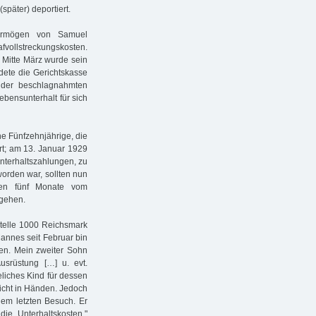
später) deportiert.
ermögen von Samuel
afvollstreckungskosten.
 Mitte März wurde sein
dete die Gerichtskasse
 der beschlagnahmten
ebensunterhalt für sich
ine Fünfzehnjährige, die
rt; am 13. Januar 1929
nterhaltszahlungen, zu
orden war, sollten nun
ten fünf Monate vom
bgehen.
stelle 1000 Reichsmark
Mannes seit Februar bin
ben. Mein zweiter Sohn
usrüstung […] u. evt.
liches Kind für dessen
nicht in Händen. Jedoch
em letzten Besuch. Er
ie Unterhaltskosten."