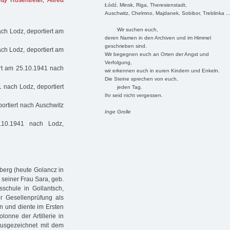
tty Rosentreter
,
Alfred
Łódź, Minsk, Riga, Theresienstadt,
Auschwitz, Chelmno, Majdanek, Sobibor, Treblinka ..
Wir suchen euch,
ch Lodz, deportiert am
deren Namen in den Archiven und im Himmel
geschrieben sind.
ch Lodz, deportiert am
Wir begegnen euch an Orten der Angst und
Verfolgung,
rt am 25.10.1941 nach
wir erkennen euch in euren Kindern und Enkeln.
Die Steine sprechen von euch,
 nach Lodz, deportiert
jeden Tag.
Ihr seid nicht vergessen.
portiert nach Auschwitz
Inge Grolle
.10.1941 nach Lodz,
berg (heute Golancz in
 seiner Frau Sara, geb.
schule in Gollantsch,
r Gesellenprüfung als
en und diente im Ersten
lonne der Artillerie in
 Ausgezeichnet mit dem