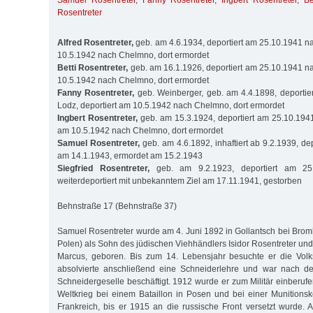
Samuel Rosentreter
,
Fanny Rosentreter
,
Ingbert Rosentreter
,
Be
Rosentreter
Alfred Rosentreter,
geb. am 4.6.1934, deportiert am 25.10.1941 na
10.5.1942 nach Chelmno, dort ermordet
Betti Rosentreter,
geb. am 16.1.1926, deportiert am 25.10.1941 na
10.5.1942 nach Chelmno, dort ermordet
Fanny Rosentreter,
geb. Weinberger, geb. am 4.4.1898, deportie
Lodz, deportiert am 10.5.1942 nach Chelmno, dort ermordet
Ingbert Rosentreter,
geb. am 15.3.1924, deportiert am 25.10.1941
am 10.5.1942 nach Chelmno, dort ermordet
Samuel Rosentreter,
geb. am 4.6.1892, inhaftiert ab 9.2.1939, de
am 14.1.1943, ermordet am 15.2.1943
Siegfried Rosentreter,
geb. am 9.2.1923, deportiert am 25
weiterdeportiert mit unbekanntem Ziel am 17.11.1941, gestorben
Behnstraße 17 (Behnstraße 37)
Samuel Rosentreter wurde am 4. Juni 1892 in Gollantsch bei Brom
Polen) als Sohn des jüdischen Viehhändlers Isidor Rosentreter und
Marcus, geboren. Bis zum 14. Lebensjahr besuchte er die Volks
absolvierte anschließend eine Schneiderlehre und war nach de
Schneidergeselle beschäftigt. 1912 wurde er zum Militär einberuf
Weltkrieg bei einem Bataillon in Posen und bei einer Munitionsko
Frankreich, bis er 1915 an die russische Front versetzt wurde.