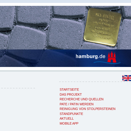
STARTSEITE
DAS PROJEKT
RECHERCHE UND QUELLEN
PATE / PATIN WERDEN
REINIGUNG VON STOLPERSTEINEN
STANDPUNKTE
AKTUELL
MOBILE APP