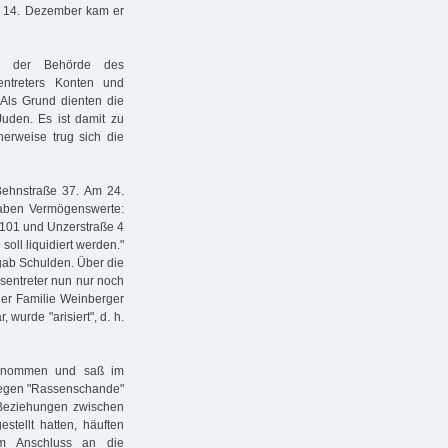
am 14. Dezember kam er
er der Behörde des
ntreters Konten und
 Als Grund dienten die
Juden. Es ist damit zu
herweise trug sich die
Behnstraße 37. Am 24.
 haben Vermögenswerte:
/101 und Unzerstraße 4
soll liquidiert werden."
gab Schulden. Über die
sentreter nun nur noch
der Familie Weinberger
wurde "arisiert", d. h.
genommen und saß im
 wegen "Rassenschande"
Beziehungen zwischen
stellt hatten, häuften
im Anschluss an die