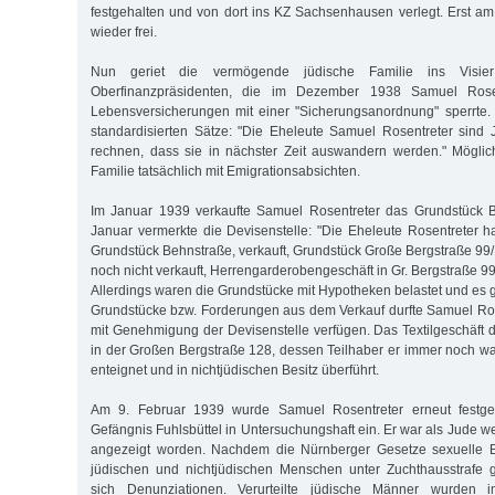
festgehalten und von dort ins KZ Sachsenhausen verlegt. Erst 
wieder frei.
Nun geriet die vermögende jüdische Familie ins Visi
Oberfinanzpräsidenten, die im Dezember 1938 Samuel Rose
Lebensversicherungen mit einer "Sicherungsanordnung" sperrte.
standardisierten Sätze: "Die Eheleute Samuel Rosentreter sind 
rechnen, dass sie in nächster Zeit auswandern werden." Möglic
Familie tatsächlich mit Emigrationsabsichten.
Im Januar 1939 verkaufte Samuel Rosentreter das Grundstück 
Januar vermerkte die Devisenstelle: "Die Eheleute Rosentreter
Grundstück Behnstraße, verkauft, Grundstück Große Bergstraße 99
noch nicht verkauft, Herrengarderobengeschäft in Gr. Bergstraße 99 
Allerdings waren die Grundstücke mit Hypotheken belastet und es 
Grundstücke bzw. Forderungen aus dem Verkauf durfte Samuel Ro
mit Genehmigung der Devisenstelle verfügen. Das Textilgeschäft 
in der Großen Bergstraße 128, dessen Teilhaber er immer noch war, 
enteignet und in nichtjüdischen Besitz überführt.
Am 9. Februar 1939 wurde Samuel Rosentreter erneut fest
Gefängnis Fuhlsbüttel in Untersuchungshaft ein. Er war als Jude
angezeigt worden. Nachdem die Nürnberger Gesetze sexuelle 
jüdischen und nichtjüdischen Menschen unter Zuchthausstrafe ge
sich Denunziationen. Verurteilte jüdische Männer wurden 