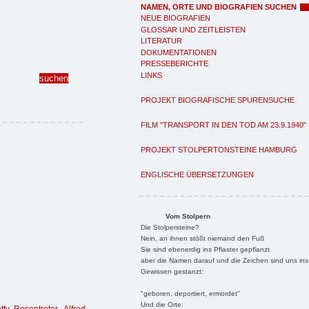
NAMEN, ORTE UND BIOGRAFIEN SUCHEN
NEUE BIOGRAFIEN
GLOSSAR UND ZEITLEISTEN
LITERATUR
DOKUMENTATIONEN
PRESSEBERICHTE
LINKS
PROJEKT BIOGRAFISCHE SPURENSUCHE
FILM "TRANSPORT IN DEN TOD AM 23.9.1940"
PROJEKT STOLPERTONSTEINE HAMBURG
ENGLISCHE ÜBERSETZUNGEN
Vom Stolpern
Die Stolpersteine?
Nein, an ihnen stößt niemand den Fuß
Sie sind ebenerdig ins Pflaster gepflanzt
aber die Namen darauf und die Zeichen sind uns ins
Gewissen gestanzt:
"geboren, deportiert, ermordet"
Und die Orte: