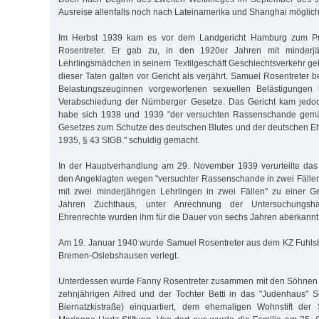
Ausreise allenfalls noch nach Lateinamerika und Shanghai möglich
Im Herbst 1939 kam es vor dem Landgericht Hamburg zum P
Rosentreter. Er gab zu, in den 1920er Jahren mit minderjäh
Lehrlingsmädchen in seinem Textilgeschäft Geschlechtsverkehr ge
dieser Taten galten vor Gericht als verjährt. Samuel Rosentreter be
Belastungszeuginnen vorgeworfenen sexuellen Belästigungen 
Verabschiedung der Nürnberger Gesetze. Das Gericht kam jedo
habe sich 1938 und 1939 "der versuchten Rassenschande gemä
Gesetzes zum Schutze des deutschen Blutes und der deutschen E
1935, § 43 StGB." schuldig gemacht.
In der Hauptverhandlung am 29. November 1939 verurteilte da
den Angeklagten wegen "versuchter Rassenschande in zwei Fälle
mit zwei minderjährigen Lehrlingen in zwei Fällen" zu einer G
Jahren Zuchthaus, unter Anrechnung der Untersuchungshaf
Ehrenrechte wurden ihm für die Dauer von sechs Jahren aberkannt
Am 19. Januar 1940 wurde Samuel Rosentreter aus dem KZ Fuhlsb
Bremen-Oslebshausen verlegt.
Unterdessen wurde Fanny Rosentreter zusammen mit den Söhnen S
zehnjährigen Alfred und der Tochter Betti in das "Judenhaus" 
Biernatzkistraße) einquartiert, dem ehemaligen Wohnstift de