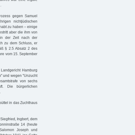
.
rozess gegen Samuel
rigen nichtjüdischen
habt zu haben – einige
stritt aber die ihm von
in der Zeit nach der
ch zu dem Schluss, er
ß § 2.5 Absatz 2 des
hre vom 15. September
s Landgericht Hamburg
n" und wegen "Unzucht
esamtstrafe von sechs
t. Die bürgerlichen
.
üttel in das Zuchthaus
iegfried, Ingbert, dem
Sonninstraße 14 (heute
r Salomon Joseph und