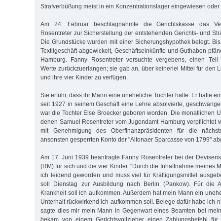
Strafverbüßung meist in ein Konzentrationslager eingewiesen oder (
Am 24. Februar beschlagnahmte die Gerichtskasse das V
Rosentreter zur Sicherstellung der entstehenden Gerichts- und Str
Die Grundstücke wurden mit einer Sicherungshypothek belegt. Bis
Textilgeschäft abgewickelt, Geschäftseinkünfte und Guthaben pfän
Hamburg. Fanny Rosentreter versuchte vergebens, einen Teil
Werte zurückzuerlangen; sie gab an, über keinerlei Mittel für den L
und ihre vier Kinder zu verfügen.
Sie erfuhr, dass ihr Mann eine uneheliche Tochter hatte. Er hatte e
seit 1927 in seinem Geschäft eine Lehre absolvierte, geschwänge
war die Tochter Else Broecker geboren worden. Die monatlichen U
denen Samuel Rosentreter vom Jugendamt Hamburg verpflichtet w
mit Genehmigung des Oberfinanzpräsidenten für die nächs
ansonsten gesperrten Konto der "Altonaer Sparcasse von 1799" a
Am 17. Juni 1939 beantragte Fanny Rosentreter bei der Devisen
(RM) für sich und die vier Kinder. "Durch die Inhaftnahme meines 
ich leidend geworden und muss viel für Kräftigungsmittel ausge
soll Dienstag zur Ausbildung nach Berlin (Pankow). Für die A
Krankheit soll ich aufkommen. Außerdem hat mein Mann ein unehe
Unterhalt rückwirkend ich aufkommen soll. Belege dafür habe ich 
sagte dies mir mein Mann in Gegenwart eines Beamten bei mein
bekam von einem Gerichtsvollzieher einen Zahlungsbefehl für d