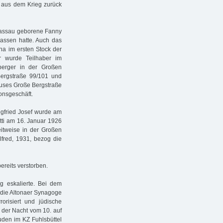
r aus dem Krieg zurück
 Passau geborene Fanny
elassen hatte. Auch das
ona im ersten Stock der
r wurde Teilhaber im
nberger in der Großen
ergstraße 99/101 und
auses Große Bergstraße
onsgeschäft.
egfried Josef wurde am
tti am 16. Januar 1926
eitweise in der Großen
fred, 1931, bezog die
ereits verstorben.
ng eskalierte. Bei dem
 die Altonaer Synagoge
rorisiert und jüdische
n der Nacht vom 10. auf
den im KZ Fuhlsbüttel