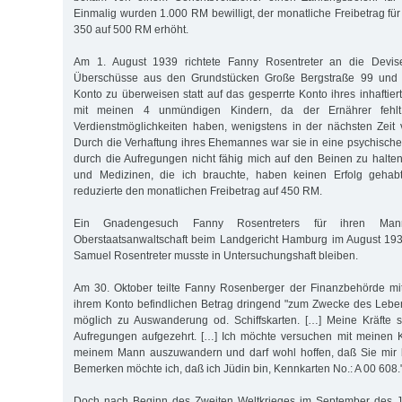
Einmalig wurden 1.000 RM bewilligt, der monatliche Freibetrag fü
350 auf 500 RM erhöht.
Am 1. August 1939 richtete Fanny Rosentreter an die Devisen
Überschüsse aus den Grundstücken Große Bergstraße 99 und U
Konto zu überweisen statt auf das gesperrte Konto ihres inhaftie
mit meinen 4 unmündigen Kindern, da der Ernährer fehl
Verdienstmöglichkeiten haben, wenigstens in der nächsten Zeit 
Durch die Verhaftung ihres Ehemannes war sie in eine psychische 
durch die Aufregungen nicht fähig mich auf den Beinen zu halten.
und Medizinen, die ich brauchte, haben keinen Erfolg gehab
reduzierte den monatlichen Freibetrag auf 450 RM.
Ein Gnadengesuch Fanny Rosentreters für ihren M
Oberstaatsanwaltschaft beim Landgericht Hamburg im August 193
Samuel Rosentreter musste in Untersuchungshaft bleiben.
Am 30. Oktober teilte Fanny Rosenberger der Finanzbehörde mit
ihrem Konto befindlichen Betrag dringend "zum Zwecke des Lebe
möglich zu Auswanderung od. Schiffskarten. […] Meine Kräfte 
Aufregungen aufgezehrt. […] Ich möchte versuchen mit meinen K
meinem Mann auszuwandern und darf wohl hoffen, daß Sie mir be
Bemerken möchte ich, daß ich Jüdin bin, Kennkarten No.: A 00 608.
Doch nach Beginn des Zweiten Weltkrieges im September des J