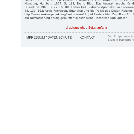
Hamburg, Hamburg 1997, S. 113; Bruno Blau, Das Ausnahmerecht für di
Düsseldorf 1965, S. 27, 35, 89; Esther Hell, Jüdische Apotheker im Fadenk
48, 130, 162; Astrid Freyeisen, Shanghai und die Politik des Dritten Reiches
http://www.denkmalprojekt.org/verlustlisten/vl rfj wk1 orte a.htm, Zugriff am 16. 
Zur Nummerierung häufig genutzter Quellen siehe Recherche und Quellen.
druckansicht
/
Seitenanfang
Der Stolperstein i
IMPRESSUM / DATENSCHUTZ
KONTAKT
Stein in Hamburg v