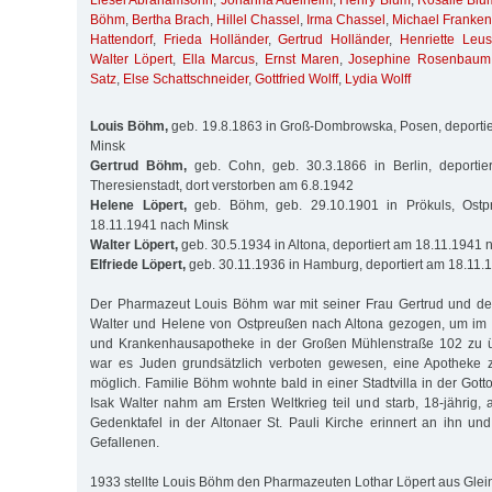
Liesel Abrahamsohn
,
Johanna Adelheim
,
Henry Blum
,
Rosalie Blu
Böhm
,
Bertha Brach
,
Hillel Chassel
,
Irma Chassel
,
Michael Franken
Hattendorf
,
Frieda Holländer
,
Gertrud Holländer
,
Henriette Leus
Walter Löpert
,
Ella Marcus
,
Ernst Maren
,
Josephine Rosenbaum
Satz
,
Else Schattschneider
,
Gottfried Wolff
,
Lydia Wolff
Louis Böhm,
geb. 19.8.1863 in Groß-Dombrowska, Posen, deporti
Minsk
Gertrud Böhm,
geb. Cohn, geb. 30.3.1866 in Berlin, deporti
Theresienstadt, dort verstorben am 6.8.1942
Helene Löpert,
geb. Böhm, geb. 29.10.1901 in Prökuls, Ostpr
18.11.1941 nach Minsk
Walter Löpert,
geb. 30.5.1934 in Altona, deportiert am 18.11.1941 
Elfriede Löpert,
geb. 30.11.1936 in Hamburg, deportiert am 18.11.
Der Pharmazeut Louis Böhm war mit seiner Frau Gertrud und de
Walter und Helene von Ostpreußen nach Altona gezogen, um im 
und Kranken­hausapotheke in der Großen Mühlenstraße 102 zu 
war es Juden grundsätzlich verboten gewesen, eine Apotheke 
möglich. Familie Böhm wohnte bald in einer Stadtvilla in der Got
Isak Walter nahm am Ersten Weltkrieg teil und starb, 18-jährig, 
Gedenktafel in der Altonaer St. Pauli Kirche erinnert an ihn un
Gefallenen.
1933 stellte Louis Böhm den Pharmazeuten Lothar Löpert aus Gleini