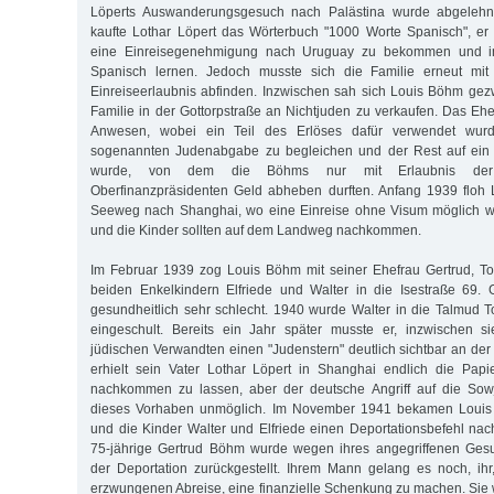
Löperts Auswanderungsgesuch nach Palästina wurde abgeleh
kaufte Lothar Löpert das Wörterbuch "1000 Worte Spanisch", er
eine Einreisegenehmigung nach Uruguay zu bekommen und in
Spanisch lernen. Jedoch musste sich die Familie erneut mit
Einreiseerlaubnis abfinden. Inzwischen sah sich Louis Böhm ge
Familie in der Gottorpstraße an Nichtjuden zu verkaufen. Das E
Anwesen, wobei ein Teil des Erlöses dafür verwendet wurd
sogenannten Judenabgabe zu begleichen und der Rest auf ein 
wurde, von dem die Böhms nur mit Erlaubnis der 
Oberfinanzpräsidenten Geld abheben durften. Anfang 1939 floh 
Seeweg nach Shanghai, wo eine Einreise ohne Visum möglich w
und die Kinder sollten auf dem Landweg nachkommen.
Im Februar 1939 zog Louis Böhm mit seiner Ehefrau Gertrud, T
beiden Enkelkindern Elfriede und Walter in die Isestraße 69.
gesundheitlich sehr schlecht. 1940 wurde Walter in die Talmud 
eingeschult. Bereits ein Jahr später musste er, inzwischen si
jüdischen Verwandten einen "Judenstern" deutlich sichtbar an der
erhielt sein Vater Lothar Löpert in Shanghai endlich die Papi
nachkommen zu lassen, aber der deutsche Angriff auf die Sow
dieses Vorhaben unmöglich. Im November 1941 bekamen Louis
und die Kinder Walter und Elfriede einen Deportations­befehl nac
75-jährige Gertrud Böhm wurde wegen ihres angegriffenen Ges
der Deportation zurückgestellt. Ihrem Mann gelang es noch, ihr
erzwungenen Abreise, eine finanzielle Schenkung zu machen. Sie 