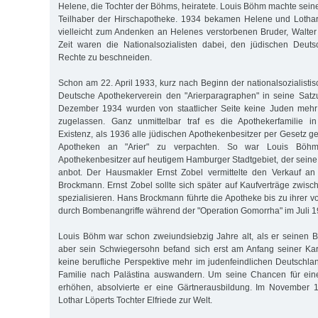
Helene, die Tochter der Böhms, heiratete. Louis Böhm machte se
Teilhaber der Hirschapotheke. 1934 be­kamen Helene und Lothar
vielleicht zum Andenken an Helenes verstorbenen Bruder, Walter
Zeit waren die Nationalsozialisten dabei, den jüdischen Deuts
Rechte zu beschneiden.
Schon am 22. April 1933, kurz nach Beginn der nationalsozialistisc
Deutsche Apothekerverein den "Arierparagraphen" in seine Sa
Dezember 1934 wurden von staatlicher Seite keine Juden mehr
zugelassen. Ganz unmittelbar traf es die Apothekerfamilie in 
Existenz, als 1936 alle jüdischen Apothekenbesitzer per Gesetz 
Apotheken an "Arier" zu verpachten. So war Louis Böhm
Apothekenbesitzer auf heutigem Hamburger Stadtgebiet, der sein
anbot. Der Hausmakler Ernst Zobel vermittelte den Verkauf a
Brockmann. Ernst Zobel sollte sich später auf Kaufverträge zwisc
spezialisieren. Hans Brockmann führte die Apotheke bis zu ihrer v
durch Bombenangriffe während der "Operation Gomorrha" im Juli 1
Louis Böhm war schon zweiundsiebzig Jahre alt, als er seinen 
aber sein Schwiegersohn befand sich erst am Anfang seiner Kar
keine berufliche Perspektive mehr im judenfeindlichen Deutschlan
Familie nach Palästina auswandern. Um seine Chancen für eine
erhöhen, absolvierte er eine Gärtnerausbildung. Im November
Lothar Löperts Tochter Elfriede zur Welt.