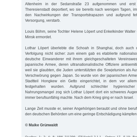
Altenheim in der Sedanstraße 23 aufgenommen und erst
Theresienstadt deportiert, wo sie bereits nach wenigen Tagen, im
den Nachwirkungen der Transportstrapazen und aufgrund feh
Versorgung, verstarb.
Louis Böhm, seine Tochter Helene Löpert und Enkelkinder Walter 
Minsk ermordet.
Lothar Löpert überlebte die Schoah in Shanghai, doch auch 
Verfolgung nicht sicher: zum einem gab es etablierte nationalsoz
deutsche Einwanderer mit ihrem gleichgeschalteten Vereinswe
japanische Armee, deren ultranationalistische Offiziere antisemit
weil sie glaubten, die Juden unterstützten die Sowjetunion als A
Verschwörung gegen Japan. So wurde von der japanischen Arme
Stadtteil Hongkew ein Getto eingerichtet, in dem vor allem 
festgehalten wurden. Aufgrund schlechter hygienisch
Nahrungsmangel zog sich Lothar Löpert dort ein schweres Augen
immer berufsunfähig machte. Nach dem Krieg ging er nach Israel.
Lange Zeit musste er, seiner Angehörigen beraubt und ohne berufl
den deutschen Behörden um eine geringe Entschädigung kämpfen
© Maike Grünwaldt
Quellen: 1; 2; 4; 8; AfW 211296; ITS/Arch/1.2.1.1., Ordner 17, S.19; Fran