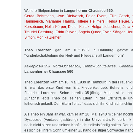
Weitere Stolpersteine in
Langenhorner Chaussee 560
:
Gerda Behrmann
,
Uwe Diekwisch
,
Peter Evers
,
Elke Gosch
,
Hammerich
,
Marianne Harms
,
Hillene Hellmers
,
Helga Heuer
,
Kersebaum
,
Hella Körper
,
Dieter Kullak
,
Helga Liebschner
,
Jutta 
Traudel Passburg
,
Edda Purwin
,
Angela Quast
,
Erwin Sänger
,
Her
Simon
,
Monika Ziemer
Theo Lorenzen,
geb. am 10.5.1939 in Hamburg, getötet a
"Kinderfachabteilung der Heil- und Pflegeanstalt Langenhorn"
Asklepios-Klinik Nord-Ochsenzoll, Henny-Schütz-Allee, Gedenk
Langenhorner Chaussee 560
Theo Lorenzen kam am 10. Mai 1939 in Hamburg in der Frauenkli
Er war das erste Kind von Ella Friederike, geb. Behrens, un
Friedrich Lorenzen. Seine bereits 35-jährige Mutter stillte i
Zunächst lebte Theo bei seinen Eltern in der Erichstraße un
lutherisch getauft. Den Eltern fiel auf, dass sich ihr Kind nicht richtig
Als Theo ein Jahr alt war, kam er am 28. Mai 1940 mit einer hochf
Dyspepsie (Verdauungsstörung) in die Universitäts-Kinderklini
noch nicht sitzen und seinen Kopf nicht selbstständig halten. Dort e
es sich bei ihrem Sohn um einen Zustand geistiger Schwäche hande