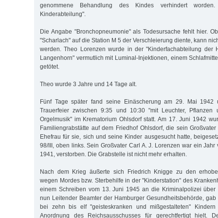
genommene Behandlung des Kindes verhindert worden. 
Kinderabteilung".
Die Angabe "Bronchopneumonie" als Todesursache fehlt hier. O
"Scharlach" auf die Station M 5 der Verschleierung diente, kann nic
werden. Theo Lorenzen wurde in der "Kinderfachabteilung der H
Langenhorn" vermutlich mit Luminal-Injektionen, einem Schlafmitte
getötet.
Theo wurde 3 Jahre und 14 Tage alt.
Fünf Tage später fand seine Einäscherung am 29. Mai 1942
Trauerfeier zwischen 9:35 und 10:30 "mit Leuchter, Pflanzen
Orgelmusik" im Krematorium Ohlsdorf statt. Am 17. Juni 1942 wu
Familiengrabstätte auf dem Friedhof Ohlsdorf, die sein Großvate
Ehefrau für sie, sich und seine Kinder ausgesucht hatte, beigeset
98/III, oben links. Sein Großvater Carl A. J. Lorenzen war ein Jahr
1941, verstorben. Die Grabstelle ist nicht mehr erhalten.
Nach dem Krieg äußerte sich Friedrich Knigge zu den erhob
wegen Mordes bzw. Sterbehilfe in der "Kinderstation" des Kranke
einem Schreiben vom 13. Juni 1945 an die Kriminalpolizei über 
nun Leitender Beamter der Hamburger Gesundheitsbehörde, gab er
bei zehn bis elf "geisteskranken und mißgestalteten" Kindern
Anordnung des Reichsausschusses für gerechtfertigt hielt