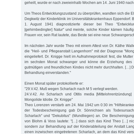
geheilt, wurde er nach zweieinhalb Wochen am 14. Juni 1940 nach
Um Theos Entwicklungszustand zu überprüfen, wandten sich die Elt
Degkwitz der Kinderklinik im Universitätskrankenhaus Eppendorf. 
1. August 1941 diagnostizierte dieser bei Theo "Entwicklun
[gehirnbedingter] Natur" und meinte, solche Kinder kämen häufig 
Frauen vor, sein Rat lautete, das Beste sei eine neue Schwangersch
Im nächsten Jahr wurde Theo mit einem Attest von Dr. Käthe Walle
die "Heil- und Pflegeanstalt Langenhorn" mit der Diagnose "Mo
eingeliefert. Dr. Knigge hielt im Aufnahmeprotokoll fest, die Mutte
im sechsten Monat schwanger und könne die Erziehung des 
gutmütigen und freundlichen Kindes nicht mehr durchhalten. […] Di
Behandlung einverstanden."
Einen Monat später protokollierte er:
"29.V.42. Muß wegen Scharlach nach M 5 verlegt werden.
24.V.42. An Scharlach und Otitis media [Mittelohrentzündung] 
Mongolide Idiotie. Dr. Knigge"
Theo Lorenzen verstarb am 24. Mai 1942 um 0:30 im "Hilfskrank
der Todesbescheinigung gab Dr. Sönnichsen als Todesursache
Scharlach" und "Dekubitus" (Wundliegen) an. Die Bescheinigung
von Blohm & Voss lautete: "[…] dass sich das Kind Theo […] nic
sondern zur Behandlung auf der Kinderabteilung der Anstalt La
einen inzwischen eingetretenen Scharlach, an dem das Kind versta