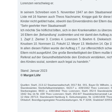
Lorenzen verschwieg er.
In seinem Schreiben vom 5. November 1947 an den Staatsanwalt 
Liste mit 16 Namen auch Theos Nachname; Knigge gab für diese F
Kinder nicht getötet habe, obwohl das Einverständnis der Eltern d
"Sehr geehrter Herr Staatsanwalt!
Ich möchte Sie höflichst bitten, sich in den Krankenakten zu überz
16 Eltern der ‚Behandlung‘ zustimmten und mir damit den Auftrag zu
1. Zapf 2. Ziemer 3. Cordes 4. Lorenzen 5. Boehm 6. Diekwisch
Knudsen 10. Nonnsen 11. Fokuhl 12. Meyer 13. Meibohm 14. Oje 15.
In allen diesen Fällen wurde der Auftrag z.T. zur offensichtlich sc
Eltern nicht ausgeführt. Die große Bereitwilligkeit der Eltern mußt
Referat auf der Gesundheitsbehörde den Eindruck verstärken, nic
des Kindes sozial, sondern auch legal zu handeln."
Stand: Januar 2023
© Margot Löhr
Quellen: StaH, 213-12 Staatsanwaltschaft, 0017 Bd. 001, Bayer Dr. Wilhelm, u.
Standesämter, Sterbefallsammelakten, 64217 u. 439/1942 Theo Lorenzen; 
Sterberegister, 9933 u. 439/1942 Theo Lorenzen; StaH, 352-5 Standesämt
1942 Sta 1b Nr. 439 Theo Lorenzen; StaH, 352-8/7 Staatskrankenanstalt Lan
12 Akte 29713; Standesamt Hamburg 6, Geburtsregister, Nr. 1246/1939 Theo 
Ohlsdorf, Beerdigungsregister Feuerbestattungen, Nr. F 3206, Grabbrief 3355
druckansicht
/
Seitenanfang