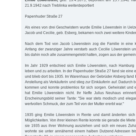
Emilie Löwenstein,
geb. 19.4.1875, deportiert am 15.7.1942 na
21.9.1942 nach Treblinka weiterdeportiert
Papenhuder Straße 27
Als eines von drei Geschwistern wurde Emilie Löwenstein in Uelze
Ja­cob und Cecilie, geb. Esberg, bekamen noch zwei weitere Kinder
Nach dem Tod von Jacob Löwenstein zog die Familie in eine 
Anfang der zwanziger Jahre verstarb auch Cecilie Löwenstein un
bis dahin noch alle zusammengelebt hatten, zogen aus der geme
Im Jahr 1929 entschied sich Emilie Löwenstein, nach Ham­burg
leben und zu arbeiten. In der Papenhuder Straße 27 fand sie eine
und blieb dort bis 1935. Im Warenhaus der Gebrüder Als­berg fand
An­stellung als Verkäuferin und stieg zur Einkäuferin auf. Dadurch 
kom­men und konnte problemlos für sich sorgen. Gehei­ratet und 
hat Emilie Löwenstein nicht. Ihr Neffe Julius Neuhaus erinner
Erschei­nungs­bild seiner Tante: "Sie war stets modisch und eleg
wertvollen Schmuck, der zum Teil von der Mutter ererbt war."
1935 ging Emilie Löwenstein in Rente und damit änderten sich 
Mög­lichkeiten. Von ihrer kleinen Rente konnte sie gerade die Mie
sie 1935 aus ihrer Wohnung ausziehen und sich ein neues Zuh
wohnte sie unter annähernd einem halben Dutzend Adressen bis 