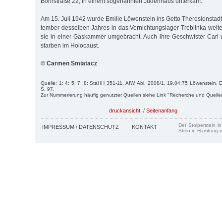
Bornstraße 22, in einem sogenannten Judenhaus unterkam.
Am 15. Juli 1942 wurde Emilie Löwenstein ins Getto Theresienstadt
tem­ber desselben Jahres in das Vernichtungslager Treblinka weite
sie in einer Gaskammer umgebracht. Auch ihre Geschwister Carl
starben im Holocaust.
© Carmen Smiatacz
Quelle: 1; 4; 5; 7; 8; StaHH 351-11, AfW, Abl. 2008/1, 19.04.75 Löwenstein, E
S. 97.
Zur Nummerierung häufig genutzter Quellen siehe Link "Recherche und Quelle
druckansicht
/
Seitenanfang
Der Stolperstein i
IMPRESSUM / DATENSCHUTZ
KONTAKT
Stein in Hamburg v