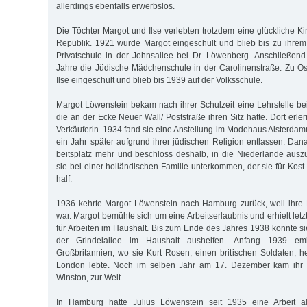
allerdings ebenfalls erwerbslos.
Die Töchter Margot und Ilse verlebten trotzdem eine glückliche K
Re­publik. 1921 wurde Margot eingeschult und blieb bis zu ihrem
Privat­schule in der Johnsallee bei Dr. Lö­wen­berg. Anschließen
Jahre die Jü­dische Mädchen­schu­le in der Carolinenstraße. Zu 
Ilse eingeschult und blieb bis 1939 auf der Volksschule.
Margot Löwenstein bekam nach ihrer Schul­zeit eine Lehrstelle bei
die an der Ecke Neuer Wall/ Poststraße ihren Sitz hatte. Dort erler
Verkäu­ferin. 1934 fand sie eine Anstellung im Modehaus Alsterda
ein Jahr später aufgrund ihrer jüdischen Re­ligion entlassen. Dan
beits­platz mehr und beschloss deshalb, in die Niederlande ausz
sie bei einer holländischen Familie unterkommen, der sie für Kos
half.
1936 kehrte Margot Löwenstein nach Hamburg zurück, weil ihre 
war. Margot bemühte sich um eine Arbeitserlaubnis und erhielt letz
für Arbeiten im Haushalt. Bis zum Ende des Jahres 1938 konnte si
der Grindelallee im Haushalt aushelfen. Anfang 1939 emi
Großbritannien, wo sie Kurt Rosen, einen britischen Soldaten, he
London lebte. Noch im selben Jahr am 17. Dezember kam ihr e
Winston, zur Welt.
In Hamburg hatte Julius Löwenstein seit 1935 eine Arbeit al