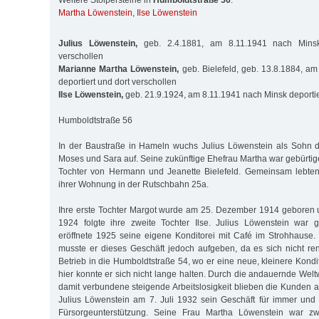
Weitere Stolpersteine in
Humboldtstraße 56
:
Martha Löwenstein
,
Ilse Löwenstein
Julius Löwenstein,
geb. 2.4.1881, am 8.11.1941 nach Minsk 
verschollen
Marianne Martha Löwenstein,
geb. Bielefeld, geb. 13.8.1884, a
deportiert und dort verschollen
Ilse Löwenstein,
geb. 21.9.1924, am 8.11.1941 nach Minsk deportie
Humboldtstraße 56
In der Baustraße in Hameln wuchs Julius Löwenstein als Sohn d
Moses und Sara auf. Seine zukünftige Ehefrau Martha war gebürti
Tochter von Hermann und Jeanette Bielefeld. Gemeinsam lebte
ihrer Woh­nung in der Rutschbahn 25a.
Ihre erste Tochter Margot wurde am 25. Dezember 1914 geboren
1924 folgte ihre zweite Tochter Ilse. Julius Löwenstein war g
eröffnete 1925 seine eigene Konditorei mit Café im Stroh­hause
muss­te er dieses Geschäft jedoch aufgeben, da es sich nicht ren
Betrieb in die Hum­boldt­straße 54, wo er eine neue, kleinere Kon­d
hier konn­te er sich nicht lange halten. Durch die andauernde Weltw
damit verbundene steigende Arbeitslosigkeit blieben die Kunden a
Julius Lö­wenstein am 7. Juli 1932 sein Geschäft für immer und
Fürsorge­unter­stützung. Seine Frau Martha Löwenstein war zwa