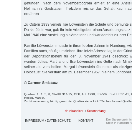
gefunden. Nach dem Novemberpogrom erhielt er eine Anstell
Hellmann’s Gast­stät­ten. Trotzdem reichte das Gehalt kaum a
ernähren.
Zu Ostern 1939 verließ Ilse Löwenstein die Schule und bemühte si
Da sie Jüdin war, gab ihr kein Arbeitgeber einen Ausbildungsplatz. 
Mai 1940 eine Anstellung als Arbeiterin und war dort bis zu ihrer Dep
Familie Löwenstein musste in ihren letzten Jahren in Hamburg, wi
Fa­milien auch, häufig umziehen. Ihre letzte Adresse lag in der Gri
der Deportationsbefehl für den 8. November 1941 geschickt 
wurden Julius, Martha und Ilse Löwenstein ins Getto nach Minsk
seither als verschollen. Margot Löwenstein überlebte als einzige
Holocaust. Sie verstarb am 25. Dezember 1957 in einem Londoner
© Carmen Smiatacz
Quellen: 1; 4; 5; 8; StaHH 314-15, OFP, Abl. 1998, J 2/539; StaHH 351-11, 
Rosen, Margot.
Zur Nummerierung häufig genutzter Quellen siehe Link "Recherche und Quelle
druckansicht
/
Seitenanfang
Der Stolperstein i
IMPRESSUM / DATENSCHUTZ
KONTAKT
Stein in Hamburg v