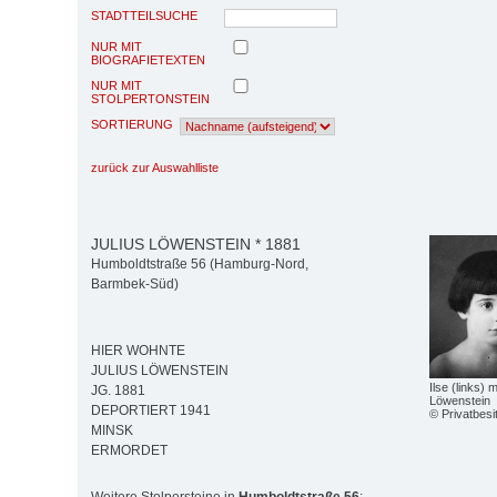
STADTTEILSUCHE
NUR MIT
BIOGRAFIETEXTEN
NUR MIT
STOLPERTONSTEIN
SORTIERUNG
zurück zur Auswahlliste
JULIUS LÖWENSTEIN * 1881
Humboldtstraße 56 (Hamburg-Nord,
Barmbek-Süd)
HIER WOHNTE
JULIUS LÖWENSTEIN
Ilse (links)
JG. 1881
Löwenstein
DEPORTIERT 1941
© Privatbesi
MINSK
ERMORDET