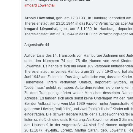
Weitere Stolpersteine in
Angerstraße 44
:
Irmgard Löwenthal
Arnold Löwenthal,
geb. am 17.3.1931 in Hamburg, deportiert am 
Theresienstadt, am 23.10.1944 in das KZ und Vernichtungslager Au
Irmgard Löwenthal,
geb. am 5.1.1930 in Hamburg, deportier
Theresienstadt, am 23.10.1944 in das KZ und Vernichtungslager Au
Angerstraße 44
Auf der Liste des 14. Transports von Hamburger Jüdinnen und Jud
unter den Nummern 74 und 75 die Namen von zwei Kindern:
Löwenthal. Es handelte sich um einen 109 Personen umfassenden 
Theresienstadt. Er verließ Hamburg am 23. Juni 1943 und traf als
Juni 1943 am Zielort ein. Das Ungewöhnliche war, dass die Kinder
Hohenfelde, ihrem vertrauten Umfeld, deportiert wurden, 
"Judenhaus" gelebt zu haben. Außerdem reisten sie ohne erken
Zu dem Transport gehörten weder Menschen desselben Namen
Adresse. Es fanden sich auch sonst keine Unterlagen mit den Na
Bei der Volkszählung vom Mai 1939 wurden unter Angerstraße 4
geborene Löwthe, "Volljüdin", und zwei "halbjüdische" Kinder mi
eingetragen. Die schwer lesbare Karte der Hausbewohnerkartei 
liefert schließlich eine erste Erklärung. Als Bewohner einer 3-Zim
des Hauses 9 in der Angerstraße 44 sind fünf Namen aufgeführt
20.11.1877, ev.-luth., Lorenz, Martha Sarah, geb. Löwenthal, g