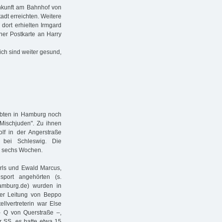
Ankunft am Bahnhof von
adt erreichten. Weitere
dort erhielten Irmgard
iner Postkarte an Harry
ich sind weiter gesund,
lebten in Hamburg noch
"Mischjuden". Zu ihnen
lf in der Angerstraße
 bei Schleswig. Die
le sechs Wochen.
rls und Ewald Marcus,
port angehörten (s.
hamburg.de) wurden in
er Leitung von Beppo
llvertreterin war Else
– Q von Querstraße –,
r SS, es hatte etwa 15