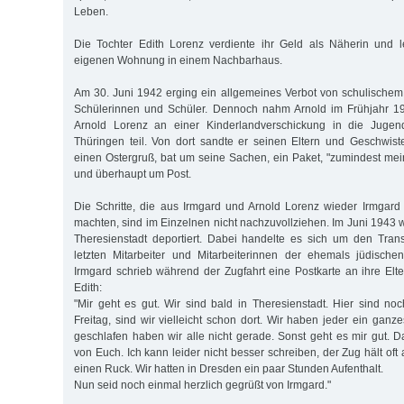
Leben.
Die Tochter Edith Lorenz verdiente ihr Geld als Näherin und l
eigenen Wohnung in einem Nachbarhaus.
Am 30. Juni 1942 erging ein allgemeines Verbot von schulischem U
Schülerinnen und Schüler. Dennoch nahm Arnold im Frühjahr 
Arnold Lorenz an einer Kinderlandverschickung in die Jugen
Thüringen teil. Von dort sandte er seinen Eltern und Geschwiste
einen Ostergruß, bat um seine Sachen, ein Paket, "zumindest me
und überhaupt um Post.
Die Schritte, die aus Irmgard und Arnold Lorenz wieder Irmgar
machten, sind im Einzelnen nicht nachzuvollziehen. Im Juni 1943 
Theresienstadt deportiert. Dabei handelte es sich um den Tran
letzten Mitarbeiter und Mitarbeiterinnen der ehemals jüdisch
Irmgard schrieb während der Zugfahrt eine Postkarte an ihre Elt
Edith:
"Mir geht es gut. Wir sind bald in Theresienstadt. Hier sind no
Freitag, sind wir vielleicht schon dort. Wir haben jeder ein gan
geschlafen haben wir alle nicht gerade. Sonst geht es mir gut. D
von Euch. Ich kann leider nicht besser schreiben, der Zug hält oft
einen Ruck. Wir hatten in Dresden ein paar Stunden Aufenthalt.
Nun seid noch einmal herzlich gegrüßt von Irmgard."