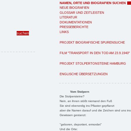
NAMEN, ORTE UND BIOGRAFIEN SUCHEN
NEUE BIOGRAFIEN
GLOSSAR UND ZEITLEISTEN
LITERATUR
DOKUMENTATIONEN
PRESSEBERICHTE
LINKS
PROJEKT BIOGRAFISCHE SPURENSUCHE
FILM "TRANSPORT IN DEN TOD AM 23.9.1940"
PROJEKT STOLPERTONSTEINE HAMBURG
ENGLISCHE ÜBERSETZUNGEN
Vom Stolpern
Die Stolpersteine?
Nein, an ihnen stößt niemand den Fuß
Sie sind ebenerdig ins Pflaster gepflanzt
aber die Namen darauf und die Zeichen sind uns ins
Gewissen gestanzt:
"geboren, deportiert, ermordet"
Und die Orte: