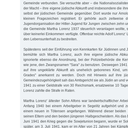
Gemeinde verbunden. Sie versuchte aber – die Nationalsozialist
der Macht – ihre eigene jüdische Abkunft und insbesondere die ihr
selbst der jüdischen Gemeinde gegenüber. Dort wurde nur Arnol
kleinen Fragezeichen registriert. Er gehörte auch zeitweise
Jugendorganisation der Hitler-Jugend für Jungen zwischen zehn un
die Gemeinde Martha Lorenz 1937 steuerlich veranlagen wollte, ste
über keinerlei Einkommen verfügte. Offenbar reichte Adolf Lorenz‘
den Lebensunterhalt zu bestreiten.
Spätestens seit der Einführung von Kennkarten für Jüdinnen und 
bemühte sich Martha Lorenz, auch ihre eigene jüdische Abkun
ignorierte ebenso die Anordnung, bei der Polizeibehörde die Ke
wie jene, den Zwangsnamen "Sara" zu benutzen. Deswegen 1941 a
auf ihre ungeklärte Abkunft als unehelich geborenes Kind, um 
Grades" anerkannt zu werden. Doch mit Hinweis auf ihre jü
Gemeindezugehörigkeit sah das Amtsgericht sie als Jüdin an und ver
1941 zu einer Geldstrafe von 30 Reichsmark, ersatzweise 10 Tage
Lorenz zahlte die Strafe in Raten.
Martha Lorenz’ ältester Sohn Alfons war landwirtschaftlicher Arbe
Anfang 1940 bei einem Arbeitgeber in Segelitz aufgehört und z
einem neuen in Tötensen angefangen. Während dieser beiden 
seinen Eltern und den beiden jüngeren Halbgeschwistern. Als das
Juni 1941 den Krieg gegen die Sowjetunion begann, wurde er So
später, am 3. Juli 1941, kam er im Alter von 21 Jahren bei Kämp