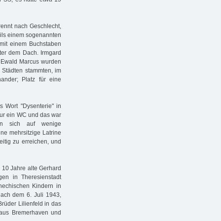
rennt nach Geschlecht,
weils einem sogenannten
mit einem Buchstaben
ter dem Dach. Irmgard
d Ewald Marcus wurden
n Städten stammten, im
ander; Platz für eine
 Wort "Dysenterie" in
nur ein WC und das war
ten sich auf wenige
ne mehrsitzige Latrine
eitig zu erreichen, und
 10 Jahre alte Gerhard
gen in Theresienstadt
chechischen Kindern in
ach dem 6. Juli 1943,
rüder Lilienfeld in das
 aus Bremerhaven und