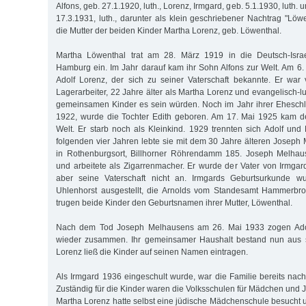
Alfons, geb. 27.1.1920, luth., Lorenz, Irmgard, geb. 5.1.1930, luth. 
17.3.1931, luth., darunter als klein geschriebener Nachtrag "Lö
die Mutter der beiden Kinder Martha Lorenz, geb. Löwenthal.
Martha Löwenthal trat am 28. März 1919 in die Deutsch-Israe
Hamburg ein. Im Jahr darauf kam ihr Sohn Alfons zur Welt. Am 6. 
Adolf Lorenz, der sich zu seiner Vaterschaft bekannte. Er war
Lagerarbeiter, 22 Jahre älter als Martha Lorenz und evangelisch-lu
gemeinsamen Kinder es sein würden. Noch im Jahr ihrer Eheschl
1922, wurde die Tochter Edith geboren. Am 17. Mai 1925 kam d
Welt. Er starb noch als Kleinkind. 1929 trennten sich Adolf und
folgenden vier Jahren lebte sie mit dem 30 Jahre älteren Jose
in Rothenburgsort, Billhorner Röhrendamm 185. Joseph Melhaus
und arbeitete als Zigarrenmacher. Er wurde der Vater von Irmgar
aber seine Vaterschaft nicht an. Irmgards Geburtsurkunde 
Uhlenhorst ausgestellt, die Arnolds vom Standesamt Hammerbr
trugen beide Kinder den Geburtsnamen ihrer Mutter, Löwenthal.
Nach dem Tod Joseph Melhausens am 26. Mai 1933 zogen Ado
wieder zusammen. Ihr gemeinsamer Haushalt bestand nun aus s
Lorenz ließ die Kinder auf seinen Namen eintragen.
Als Irmgard 1936 eingeschult wurde, war die Familie bereits na
Zuständig für die Kinder waren die Volksschulen für Mädchen und 
Martha Lorenz hatte selbst eine jüdische Mädchenschule besucht u