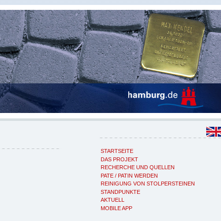
STARTSEITE
DAS PROJEKT
RECHERCHE UND QUELLEN
PATE / PATIN WERDEN
REINIGUNG VON STOLPERSTEINEN
STANDPUNKTE
AKTUELL
MOBILE APP