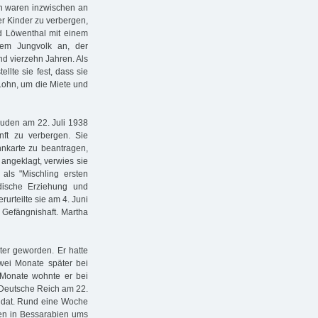
en waren inzwischen an
er Kinder zu verbergen,
d Löwenthal mit einem
 dem Jungvolk an, der
d vierzehn Jahren. Als
llte sie fest, dass sie
 Lohn, um die Miete und
Juden am 22. Juli 1938
ft zu verbergen. Sie
nnkarte zu beantragen,
ngeklagt, verwies sie
als "Mischling ersten
dische Erziehung und
urteilte sie am 4. Juni
 Gefängnishaft. Martha
iter geworden. Er hatte
wei Monate später bei
Monate wohnte er bei
 Deutsche Reich am 22.
ldat. Rund eine Woche
fen in Bessarabien ums