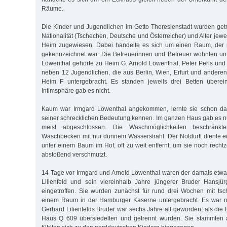
Räume.
Die Kinder und Jugendlichen im Getto Theresienstadt wurden get
Nationalität (Tschechen, Deutsche und Österreicher) und Alter je
Heim zugewiesen. Dabei handelte es sich um einen Raum, der 
gekennzeichnet war. Die Betreuerinnen und Betreuer wohnten un
Löwenthal gehörte zu Heim G. Arnold Löwenthal, Peter Perls un
neben 12 Jugendlichen, die aus Berlin, Wien, Erfurt und andere
Heim F untergebracht. Es standen jeweils drei Betten überein
Intimsphäre gab es nicht.
Kaum war Irmgard Löwenthal angekommen, lernte sie schon das
seiner schrecklichen Bedeutung kennen. Im ganzen Haus gab es 
meist abgeschlossen. Die Waschmöglichkeiten beschränk
Waschbecken mit nur dünnem Wasserstrahl. Der Notdurft diente ei
unter einem Baum im Hof, oft zu weit entfernt, um sie noch rechtz
abstoßend verschmutzt.
14 Tage vor Irmgard und Arnold Löwenthal waren der damals etwa
Lilienfeld und sein viereinhalb Jahre jüngerer Bruder Hansjür
eingetroffen. Sie wurden zunächst für rund drei Wochen mit ts
einem Raum in der Hamburger Kaserne untergebracht. Es war n
Gerhard Lilienfelds Bruder war sechs Jahre alt geworden, als die B
Haus Q 609 übersiedelten und getrennt wurden. Sie stammten