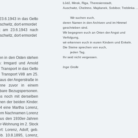
Łódź, Minsk, Riga, Theresienstadt,
Auschwitz, Chelmno, Majdanek, Sobibor, Treblinka ..
Wir suchen euch,
23.6.1943 in das Getto
deren Namen in den Archiven und im Himmel
schwitz, dort ermordet
geschrieben sind.
t am 23.6.1943 nach
Wir begegnen euch an Orten der Angst und
schwitz, dort ermordet
Verfolgung,
wir erkennen euch in euren Kindern und Enkeln.
Die Steine sprechen von euch,
jeden Tag.
Ihr seid nicht vergessen.
en in den Osten stehen
 Irmgard und Arnold
Inge Grolle
Transport in das Getto
 Transport VI/8 am 25.
 aus der Angerstraße in
ohne zuvor in einem
nbare Bezugspersonen.
s noch mit derselben
men der beiden Kinder.
4 eine Martha Lorenz,
t dem Nachnamen Lorenz
aus den 1930er-Jahren
mer-Wohnung im 2. Stock
: Lorenz, Adolf, geb.
eb. 10.8.1895, Lorenz,