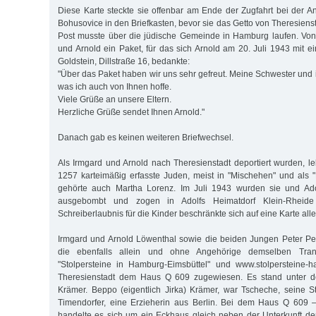
Diese Karte steckte sie offenbar am Ende der Zugfahrt bei der 
Bohusovice in den Briefkasten, bevor sie das Getto von Theresienst
Post musste über die jüdische Gemeinde in Hamburg laufen. Von 
und Arnold ein Paket, für das sich Arnold am 20. Juli 1943 mit e
Goldstein, Dillstraße 16, bedankte:
"Über das Paket haben wir uns sehr gefreut. Meine Schwester und 
was ich auch von Ihnen hoffe.
Viele Grüße an unsere Eltern.
Herzliche Grüße sendet Ihnen Arnold."
Danach gab es keinen weiteren Briefwechsel.
Als Irmgard und Arnold nach Theresienstadt deportiert wurden, 
1257 karteimäßig erfasste Juden, meist in "Mischehen" und als 
gehörte auch Martha Lorenz. Im Juli 1943 wurden sie und Ado
ausgebombt und zogen in Adolfs Heimatdorf Klein-Rheide
Schreiberlaubnis für die Kinder beschränkte sich auf eine Karte al
Irmgard und Arnold Löwenthal sowie die beiden Jungen Peter Pe
die ebenfalls allein und ohne Angehörige demselben Trans
"Stolpersteine in Hamburg-Eimsbüttel" und www.stolpersteine-
Theresienstadt dem Haus Q 609 zugewiesen. Es stand unter d
Krämer. Beppo (eigentlich Jirka) Krämer, war Tscheche, seine Ste
Timendorfer, eine Erzieherin aus Berlin. Bei dem Haus Q 609 
handelte es sich um ein Eckhaus gleich neben der Unterkunft de