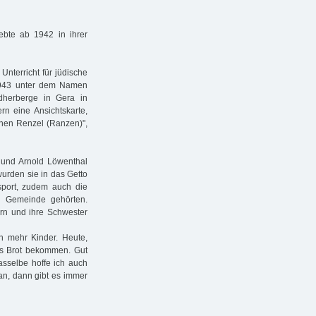
ebte ab 1942 in ihrer
nterricht für jüdische
1943 unter dem Namen
dherberge in Gera in
rn eine Ansichtskarte,
inen Renzel (Ranzen)",
d und Arnold Löwenthal
wurden sie in das Getto
sport, zudem auch die
en Gemeinde gehörten.
ern und ihre Schwester
ch mehr Kinder. Heute,
zes Brot bekommen. Gut
asselbe hoffe ich auch
 an, dann gibt es immer