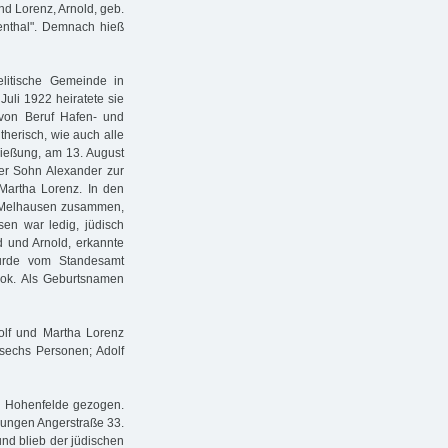
und Lorenz, Arnold, geb.
wenthal". Demnach hieß
litische Gemeinde in
Juli 1922 heiratete sie
 von Beruf Hafen- und
therisch, wie auch alle
ießung, am 13. August
er Sohn Alexander zur
 Martha Lorenz. In den
ph Melhausen zusammen,
en war ledig, jüdisch
d und Arnold, erkannte
wurde vom Standesamt
ook. Als Geburtsnamen
lf und Martha Lorenz
echs Personen; Adolf
ch Hohenfelde gezogen.
Jungen Angerstraße 33.
nd blieb der jüdischen