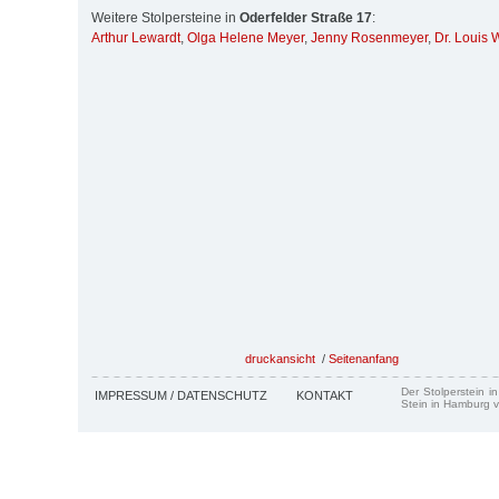
Weitere Stolpersteine in
Oderfelder Straße 17
:
Arthur Lewardt
,
Olga Helene Meyer
,
Jenny Rosenmeyer
,
Dr. Louis 
druckansicht
/
Seitenanfang
Der Stolperstein i
IMPRESSUM / DATENSCHUTZ
KONTAKT
Stein in Hamburg v