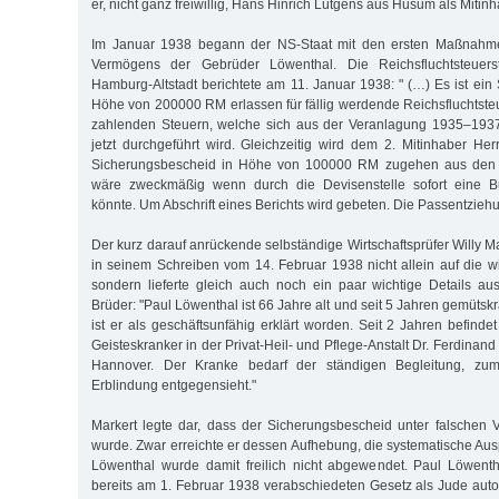
er, nicht ganz freiwillig, Hans Hinrich Lütgens aus Husum als Mitinh
Im Januar 1938 begann der NS-Staat mit den ersten Maßnahm
Vermögens der Gebrüder Löwenthal. Die Reichsfluchtsteuers
Hamburg-Altstadt berichtete am 11. Januar 1938: " (…) Es ist ein
Höhe von 200000 RM erlassen für fällig werdende Reichsfluchtsteu
zahlenden Steuern, welche sich aus der Veranlagung 1935–193
jetzt durchgeführt wird. Gleichzeitig wird dem 2. Mitinhaber He
Sicherungsbescheid in Höhe von 100000 RM zugehen aus den 
wäre zweckmäßig wenn durch die Devisenstelle sofort eine Bu
könnte. Um Abschrift eines Berichts wird gebeten. Die Passentziehu
Der kurz darauf anrückende selbständige Wirtschaftsprüfer Willy M
in seinem Schreiben vom 14. Februar 1938 nicht allein auf die wi
sondern lieferte gleich auch noch ein paar wichtige Details au
Brüder: "Paul Löwenthal ist 66 Jahre alt und seit 5 Jahren gemüt
ist er als geschäftsunfähig erklärt worden. Seit 2 Jahren befindet 
Geisteskranker in der Privat-Heil- und Pflege-Anstalt Dr. Ferdinand
Hannover. Der Kranke bedarf der ständigen Begleitung, zuma
Erblindung entgegensieht."
Markert legte dar, dass der Sicherungsbescheid unter falschen V
wurde. Zwar erreichte er dessen Aufhebung, die systematische Au
Löwenthal wurde damit freilich nicht abgewendet. Paul Löwen
bereits am 1. Februar 1938 verabschiedeten Gesetz als Jude auto