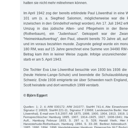
hatten sie nicht mehr mitnehmen können.
Im April 1942 zog der bereits erblindete Paul Löwenthal in eine
101 um (s. a. Siegfried Salomon, möglicherweise war die 
inzwischen in den Grindelhof verlegt worden). Am 17. Juli 1942 e
Umzug in das jüdische Alten- und Pflegeheim in der Benec
(Rotherbaum), ein "Judenhaus". Gekoppelt war der Zwa
"Heimeinkaufsvertrag", den Paul, obwohl bereits 70 Jahre alt, au
und im voraus bezahlen musste. Zugrunde gelegt wurde ein mona
180 RM, was auf 15 Jahre gerechnet eine Summe von 34490 RM e
Betrag kam ihm in keiner Weise zugute. Infolge unzureichender
starb er am 5. April 1943.
Die Tochter Eva Lise Löwenthal besuchte von 1930 bis 1936 die
(heute Helene-Lange-Schule) und beendete die Schulausbildung
Schweiz. Ende 1938 emigrierte sie über Schweden nach England, 
Scott heiratete und dort vermutlich 1999 verstarb.
© Björn Eggert
Quellen: 1; 2; 4; AfW 030172; AfW 241077; StaHH 741-4, Alte Einwohnerm
Signatur C 16828; StaHH 221-11, Signatur F 13968; Landesarchiv Berlin: Han
Löwenthal), E-mail vom 5.6.2007; AB 1875, 1898, 1900, 1904, 1913, 1919, 1
Fernsprechbücher Hamburg 1895, 1907, 1914–1925, 1927, 1936-1941; Ha
Aufl., Hamburg Februar 1933, S. 297 u. S. 528; Harald Vieth, Hier l
Harvestehude-Rotherbaum, Hamburg 1994, S. 33–38; Berliner Adressbuch
1885, 1890, 1894, 1896; Handelskammer Hamburg, Firmenarchiv (H.C.Bruhn