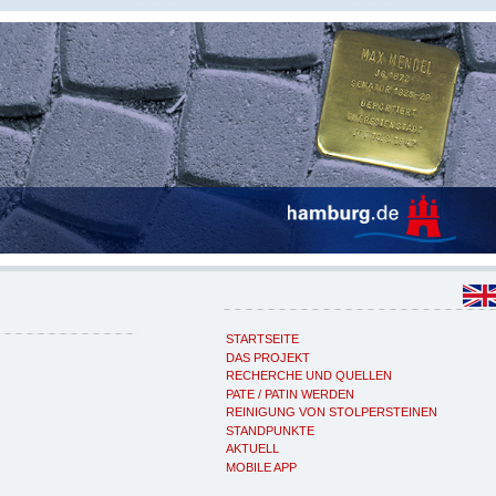
STARTSEITE
DAS PROJEKT
RECHERCHE UND QUELLEN
PATE / PATIN WERDEN
REINIGUNG VON STOLPERSTEINEN
STANDPUNKTE
AKTUELL
MOBILE APP