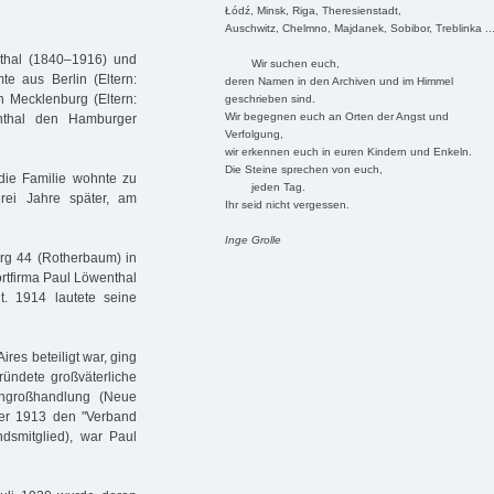
Łódź, Minsk, Riga, Theresienstadt,
Auschwitz, Chelmno, Majdanek, Sobibor, Treblinka ..
thal (1840–1916) und
Wir suchen euch,
e aus Berlin (Eltern:
deren Namen in den Archiven und im Himmel
n Mecklenburg (Eltern:
geschrieben sind.
Wir begegnen euch an Orten der Angst und
nthal den Hamburger
Verfolgung,
wir erkennen euch in euren Kindern und Enkeln.
Die Steine sprechen von euch,
ie Familie wohnte zu
jeden Tag.
drei Jahre später, am
Ihr seid nicht vergessen.
Inge Grolle
rg 44 (Rotherbaum) in
rtfirma Paul Löwenthal
. 1914 lautete seine
res beteiligt war, ging
ründete großväterliche
rengroßhandlung (Neue
der 1913 den "Verband
ndsmitglied), war Paul