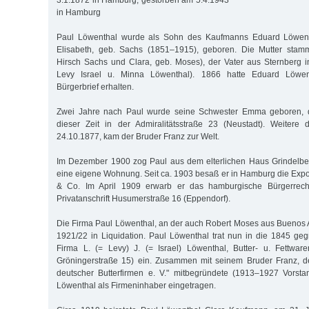
3.1.1872 in Hamburg, gestorben am 5.4.1943
in Hamburg
Paul Löwenthal wurde als Sohn des Kaufmanns Eduard Löwen
Elisabeth, geb. Sachs (1851–1915), geboren. Die Mutter stammt
Hirsch Sachs und Clara, geb. Moses), der Vater aus Sternberg i
Levy Israel u. Minna Löwenthal). 1866 hatte Eduard Löwe
Bürgerbrief erhalten.
Zwei Jahre nach Paul wurde seine Schwester Emma geboren, d
dieser Zeit in der Admiralitätsstraße 23 (Neustadt). Weitere 
24.10.1877, kam der Bruder Franz zur Welt.
Im Dezember 1900 zog Paul aus dem elterlichen Haus Grindelbe
eine eigene Wohnung. Seit ca. 1903 besaß er in Hamburg die Expo
& Co. Im April 1909 erwarb er das hamburgische Bürgerrecht
Privatanschrift Husumerstraße 16 (Eppendorf).
Die Firma Paul Löwenthal, an der auch Robert Moses aus Buenos Ai
1921/22 in Liquidation. Paul Löwenthal trat nun in die 1845 geg
Firma L. (= Levy) J. (= Israel) Löwenthal, Butter- u. Fettwa
Gröningerstraße 15) ein. Zusammen mit seinem Bruder Franz, 
deutscher Butterfirmen e. V." mitbegründete (1913–1927 Vorsta
Löwenthal als Firmeninhaber eingetragen.