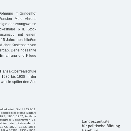
 Wohnung im Grindelhof
Pension Meier-Ahrens
rfolgte der zwangsweise
kestraße 6 II. Stock
ngsumzug mit einem
f 15 Jahre abschließen
tlicher Kostensatz von
rgab. Der eingezahlte
 Ernährung und Pflege
 Hansa-Oberrealschule
 1936 bis 1938 in der
wo sie später den Arzt
eldekartei; StaHH 221-11,
delsregister (Firma Eduard
922, 1936, 1937; Amtliche
mburger Börsenfirmen 34.
ebten sie miteinander in
 1872, 1879, 1882, 1884,
), HR A 38383, 1933–1954;