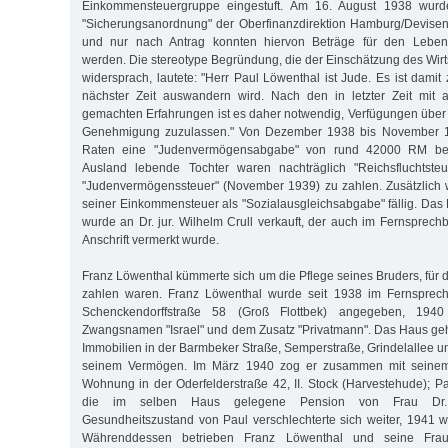
Einkommensteuergruppe eingestuft. Am 16. August 1938 wur
"Sicherungsanordnung" der Oberfinanzdirektion Hamburg/Devisenst
und nur nach Antrag konnten hiervon Beträge für den Leben
werden. Die stereotype Begründung, die der Einschätzung des Wirt
widersprach, lautete: "Herr Paul Löwenthal ist Jude. Es ist damit
nächster Zeit auswandern wird. Nach den in letzter Zeit mit
gemachten Erfahrungen ist es daher notwendig, Verfügungen über
Genehmigung zuzulassen." Von Dezember 1938 bis November 19
Raten eine "Judenvermögensabgabe" von rund 42000 RM bez
Ausland lebende Tochter waren nachträglich "Reichsfluchtste
"Judenvermögenssteuer" (November 1939) zu zahlen. Zusätzlic
seiner Einkommensteuer als "Sozialausgleichsabgabe" fällig. Da
wurde an Dr. jur. Wilhelm Crull verkauft, der auch im Fernsprech
Anschrift vermerkt wurde.
Franz Löwenthal kümmerte sich um die Pflege seines Bruders, für 
zahlen waren. Franz Löwenthal wurde seit 1938 im Fernsprech
Schenckendorffstraße 58 (Groß Flottbek) angegeben, 1940
Zwangsnamen "Israel" und dem Zusatz "Privatmann". Das Haus geh
Immobilien in der Barmbeker Straße, Semperstraße, Grindelallee u
seinem Vermögen. Im März 1940 zog er zusammen mit seinem
Wohnung in der Oderfelderstraße 42, II. Stock (Harvestehude); Pa
die im selben Haus gelegene Pension von Frau Dr. 
Gesundheitszustand von Paul verschlechterte sich weiter, 1941 wa
Währenddessen betrieben Franz Löwenthal und seine Fra