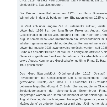
Circa 1919 heiratete Paul Löwenthal Clara Kaufmann, am 21. 
einziges Kind, Eva Lise, geboren.
Die Brüder Löwenthal erwarben 1920 das Haus Blumenstr
Winterhude, in dem sie beide mit ihren Ehefrauen lebten. 1925 ver
Da Paul sich über längere Zeit in Südamerika aufhielt, leitete
Löwenthal. 1920 trat der langjährige Prokuriust August K
Gesellschafter in die als OHG geführte Firma ein. Nach der Erin
August Kemme besaß das Unternehmen ein Firmenautomobil mit C
Inhabern gemeinsam genutzt wurde. August Kemme erinnerte sich 
Löwenthal musste 1935 zwangsweise gelöscht werden, seit 1935
Bruhn als arisierter Betrieb." Im Mai 1937 erfolgte die offizielle Auf
Generation geführten Familienunternehmens. Die ebenfalls von 
sowie August Kemme als Gesellschafter geführte Firma D. Haa
1937 geschlossen.
Das Geschäftsgrundstück Gröningerstraße 15/17 (Altstadt
Privateigentum der Gesellschafter. Die Einfuhrkontingente (But
getrocknete Früchte) der Firma L. J. Löwenthal OHG wurden
Lebensmittelgroßhandlung H. C. Bruhn übertragen, die im Oktob
Zweigniederlassung der gleichnamigen Eckernförder Firma
eingetragen worden war. Deren Alleininhaber war der bisherige Lö
August Kemme, der nach eigener Aussage "fortgesetzte persönli
Maßregelung" zu erdulden hatte, da er mit einer Jüdin verheiratet