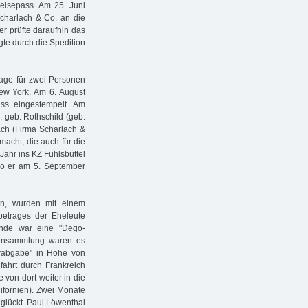
eisepass. Am 25. Juni
charlach & Co. an die
her prüfte daraufhin das
te durch die Spedition
sage für zwei Personen
ew York. Am 6. August
ss eingestempelt. Am
 geb. Rothschild (geb.
ach (Firma Scharlach &
lmacht, die auch für die
Jahr ins KZ Fuhlsbüttel
 wo er am 5. September
ten, wurden mit einem
etrages der Eheleute
nde war eine "Dego-
rkensammlung waren es
rabgabe" in Höhe von
fahrt durch Frankreich
 von dort weiter in die
ifornien). Zwei Monate
glückt. Paul Löwenthal