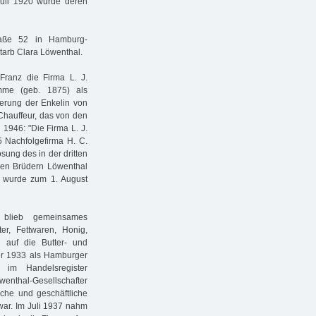
Juli 1920 wurde deren
aße 52 in Hamburg-
starb Clara Löwenthal.
 Franz die Firma L. J.
emme (geb. 1875) als
nerung der Enkelin von
hauffeur, das von den
1946: "Die Firma L. J.
 Nachfolgefirma H. C.
lösung des in der dritten
den Brüdern Löwenthal
r wurde zum 1. August
) blieb gemeinsames
ter, Fettwaren, Honig,
 auf die Butter- und
er 1933 als Hamburger
 im Handelsregister
wenthal-Gesellschafter
che und geschäftliche
 war. Im Juli 1937 nahm