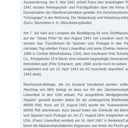
Auswanderung. Am 6. Mai 1941 erhielt Franz den beantragten R
1941 wurden Reisegepäck- und Frachtgutlisten über die Firma S
Devisenstelle der Oberfinanzdirektion geleitet. Ein Gerichtsvollzie
"Umzugsgut" in der Wohnung. Die Verpackung und Verladung erfolg
Züst u. Bachmeier A. G. (Mönckebergstraße).
Am 7. Juli kam aus Lissabon die Bestätigung für eine Schiffspas
auf der "Serpa Pinto" für den August 1941 von Lissabon nach N
wurden das Transitvisum für Spanien und Portugal in den Pa
nächsten Tag erteilten Franz Löwenthal und seine Ehefrau Helene,
1889 in Central Mills/Alabama, USA), dem Kaufmann Fritz Scharl
Co., Königstraße 15 II.Stock) eine notariell beglaubigte Generalvol
Immobilien galt. (Fritz Scharlach, geb. 1898, wurde noch im selben 
eingeliefert und am 22. April 1943 ins KZ Auschwitz deportiert,
1943 starb).
Reichsmark-Beträge, die ins Ausland transferiert werden soll
Abschlag von 96% belegt, so dass nur 4% des Überweisungsb
Löwenthal in den USA ankam. Für ausgeführte Wertgegenstä
Abgabe" gezahlt worden (allein für die umfangreiche Briefma
46000 RM). Noch am 15. August 1941 wurde die "Auswandere
68000 RM überwiesen. Kurz darauf traten die Eheleute die Bahn
und Spanien nach Portugal an. Am 27. August 1941 emigrierten sie
USA. (Franz Löwenthal verstarb am 16. April 1967 in Berkeley/Cal
bevor die Massendeportationen begannen, war ihnen die Flucht ge