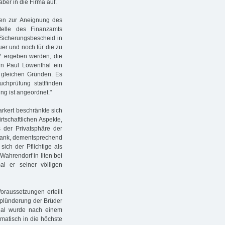
aber in die Firma auf.
en zur Aneignung des
telle des Finanzamts
 Sicherungsbescheid in
er und noch für die zu
7 ergeben werden, die
rrn Paul Löwenthal ein
gleichen Gründen. Es
chprüfung stattfinden
ng ist angeordnet."
arkert beschränkte sich
rtschaftlichen Aspekte,
s der Privatsphäre der
skrank, dementsprechend
sich der Pflichtige als
 Wahrendorf in Ilten bei
l er seiner völligen
oraussetzungen erteilt
splünderung der Brüder
thal wurde nach einem
matisch in die höchste