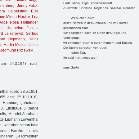
kupitzer
,
Julius Blogg
,
Łódź, Minsk, Riga, Theresienstadt,
nnenberg
,
Jenny Falck
,
Auschwitz, Chelmno, Majdanek, Sobibor, Treblinka ..
ora Halberstadt
,
Elsa
nne Minna Hecker
,
Lea
Wir suchen euch,
Alice Rosa Holländer
,
deren Namen in den Archiven und im Himmel
us
,
Hannelore Justus
,
geschrieben sind.
Wir begegnen euch an Orten der Angst und
d Leiserowitz
,
Gertrud
Verfolgung,
ard Liepmann
,
Heinz
wir erkennen euch in euren Kindern und Enkeln.
n
,
Martin Moses
,
Julius
Die Steine sprechen von euch,
Siegmund Rittlewski
jeden Tag.
Ihr seid nicht vergessen.
t am 24.3.1943 nach
Inge Grolle
thal (geb. 28.5.1851,
55, gest. 25.10.1918),
 Hamburg geheiratet.
3. Elbstraße 3 (heute
seits, Mendel Abraham,
atte Lipmann Löwenthal
, war aber schon bald
einer Familie in die
üngeren Geschwistern