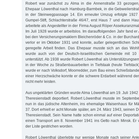
Robert war zunächst zu Alma in die Annenstraße 33 gezogen
Ehepaar Löwenthal nach Hamburg-Barmbek, in die Gebweilerstra
in der Steinwegpassage 14. Ein erneuter Umzug erfolgte 1927 
Gumpel-Stift, Schlachterstraße 46/47, erst Haus 7 und dann Ha
arbeitete als Angestellter in der Firma August Röper Assekuranzm
Im Juli 1928 wurde er arbeitslos. Im darauffolgenden Jahr fand er 
bei den Versicherungsmaklern Bleichenröder & Co. in der Burchard
verlor er im Oktober 1931 und konnte, außer gelegentlichen Sch
geregelte Arbeit finden. Das Ehepaar musste sich an das Woh
wurde auch von der Deutsch-Israelitischen Gemeinde mit 10 
unterstützt. Ab 1938 wurde Robert Löwenthal als Unterstützungse
in der Woche zu Straßenbauarbeiten in Tiefstaak (heute Tiefsta
wurde er nach Volksdorf, Moorredder, zum Bau eines Schießstande
einer Herzschwäche konnte er die schwere Erdarbeit während der 
nicht mehr leisten.
Aus ungeklärten Gründen wurde Alma Löwenthal am 19. Juli 1942
Theresienstadt deportiert. Robert Löwenthal musste im Septemb
nun in das jüdische Altenheim, ins ehemalige Waisenhaus für 
37. Dort erhielt er acht Monate später, am 24. März 1943, seinen 
Theresienstadt. Sein Name hatte schon einmal auf einer Deportati
einen Transport am 8. November 1941 ins Getto nach Minsk. Er 
der Liste gestrichen worden.
Robert Löwenthal überlebte nur wenige Monate nach seiner Anku