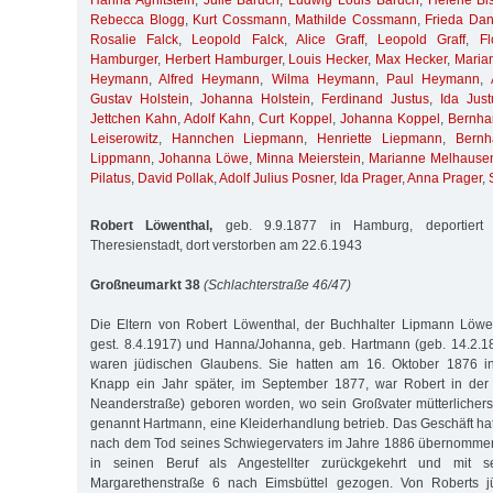
Hanna Aghitstein
,
Julie Baruch
,
Ludwig Louis Baruch
,
Helene Bis
Rebecca Blogg
,
Kurt Cossmann
,
Mathilde Cossmann
,
Frieda Da
Rosalie Falck
,
Leopold Falck
,
Alice Graff
,
Leopold Graff
,
Fl
Hamburger
,
Herbert Hamburger
,
Louis Hecker
,
Max Hecker
,
Maria
Heymann
,
Alfred Heymann
,
Wilma Heymann
,
Paul Heymann
,
Gustav Holstein
,
Johanna Holstein
,
Ferdinand Justus
,
Ida Just
Jettchen Kahn
,
Adolf Kahn
,
Curt Koppel
,
Johanna Koppel
,
Bernhar
Leiserowitz
,
Hannchen Liepmann
,
Henriette Liepmann
,
Bernh
Lippmann
,
Johanna Löwe
,
Minna Meierstein
,
Marianne Melhause
Pilatus
,
David Pollak
,
Adolf Julius Posner
,
Ida Prager
,
Anna Prager
,
Robert Löwenthal,
geb. 9.9.1877 in Hamburg, deportier
Theresienstadt, dort verstorben am 22.6.1943
Großneumarkt 38
(Schlachterstraße 46/47)
Die Eltern von Robert Löwenthal, der Buchhalter Lipmann Löwen
gest. 8.4.1917) und Hanna/Johanna, geb. Hartmann (geb. 14.2.18
waren jüdischen Glaubens. Sie hatten am 16. Oktober 1876 in
Knapp ein Jahr später, im September 1877, war Robert in der 
Neanderstraße) geboren worden, wo sein Großvater mütterlicher
genannt Hartmann, eine Kleiderhandlung betrieb. Das Geschäft h
nach dem Tod seines Schwiegervaters im Jahre 1886 übernommen
in seinen Beruf als Angestellter zurückgekehrt und mit s
Margarethenstraße 6 nach Eimsbüttel gezogen. Von Roberts j