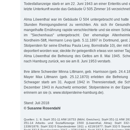
Todesfallanzeige starb er am 22. Juni 1943 an einer Enteritis und
letzte Unterkunft wurde das Gebäude Ü 505 Zimmer 16 verzeichnet
Alma Löwenthal war im Gebäude Ü 504 untergebracht und hatte i
Stunden Reinigungsdienst zu verrichten. Als sich ihr Gesundh
mangelhafte Ernährung rapide verschlechterte und sie einen Schlaga
im "Siechenhaus" untergebracht. Der ehemalige Altenheiml
Nordheim-Stift, Hermann Levy (geb. 5.11.1897 in Dortmund, gest.
Stolperstein für seine Ehefrau Paula Levy, Bornstraße 10), der mit 
deportiert worden war, steckte ihr gelegentlich etwas von seiner Ta
Alma Löwenthal die Befreiung des Gettos am 8. Mai 1945. Schwe
nach Hamburg zurück, wo sie am 8. Juni 1953 verstarb.
Ihre ältere Schwester Minna Littmann, geb. Harrisson (geb. 24.4.
Mayer Max Littmann (geb. 25.12.1870) erlebten die Befreiung 
Schwager starb am 31. August 1942 in Theresienstadt, die Sc
Dezember 1943 in Auschwitz ermordet. Stolpersteine in der Epp
erinnern an sie (s. www.stolpersteine-hamburg.de).
Stand: Juli 2018
© Susanne Rosendahl
Quellen: 1; 9; StaH 351-11 AfW 16753 (Möhl, Gretchen); StaH 351-11 AfW 28
351-14 Arbeits- und Sozialfürsorge 1500 (Löwenthal, Alma); StaH 33
1338/1876; StaH 332-5 Standesämter 1911 u 4218/1877; StaH 332-5 Stand
StaH 332-5 Standesämter 2347 u 3781/1894; StaH 332-5 Standesämter 298