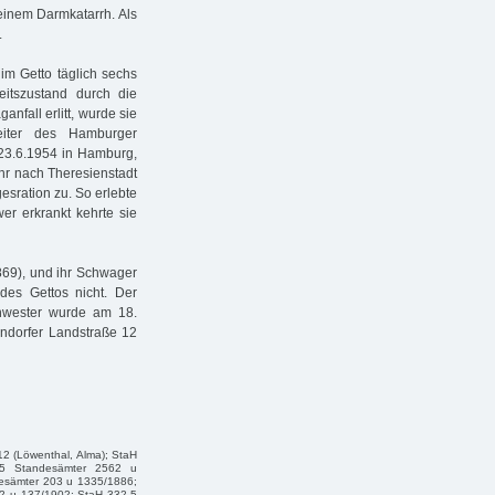
 einem Darmkatarrh. Als
.
m Getto täglich sechs
eitszustand durch die
nfall erlitt, wurde sie
eiter des Hamburger
 23.6.1954 in Hamburg,
ihr nach Theresienstadt
gesration zu. So erlebte
r erkrankt kehrte sie
1869), und ihr Schwager
des Gettos nicht. Der
hwester wurde am 18.
endorfer Landstraße 12
12 (Löwenthal, Alma); StaH
2-5 Standesämter 2562 u
esämter 203 u 1335/1886;
2 u 137/1902; StaH 332-5