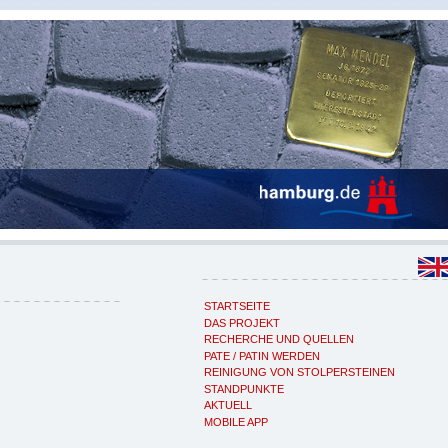
STARTSEITE
DAS PROJEKT
RECHERCHE UND QUELLEN
PATE / PATIN WERDEN
REINIGUNG VON STOLPERSTEINEN
STANDPUNKTE
AKTUELL
MOBILE APP