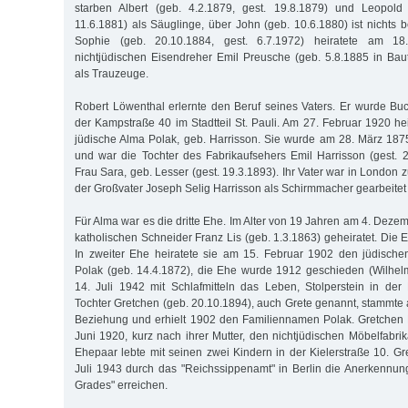
starben Albert (geb. 4.2.1879, gest. 19.8.1879) und Leopold 
11.6.1881) als Säuglinge, über John (geb. 10.6.1880) ist nichts 
Sophie (geb. 20.10.1884, gest. 6.7.1972) heiratete am 1
nichtjüdischen Eisendreher Emil Preusche (geb. 5.8.1885 in Baut
als Trauzeuge.
Robert Löwenthal erlernte den Beruf seines Vaters. Er wurde Bu
der Kampstraße 40 im Stadtteil St. Pauli. Am 27. Februar 1920 hei
jüdische Alma Polak, geb. Harrisson. Sie wurde am 28. März 18
und war die Tochter des Fabrikaufsehers Emil Harrisson (gest.
Frau Sara, geb. Lesser (gest. 19.3.1893). Ihr Vater war in Londo
der Großvater Joseph Selig Harrisson als Schirmmacher gearbeitet 
Für Alma war es die dritte Ehe. Im Alter von 19 Jahren am 4. Deze
katholischen Schneider Franz Lis (geb. 1.3.1863) geheiratet. Die Eh
In zweiter Ehe heiratete sie am 15. Februar 1902 den jüdisch
Polak (geb. 14.4.1872), die Ehe wurde 1912 geschieden (Wilhe
14. Juli 1942 mit Schlafmitteln das Leben, Stolperstein in der
Tochter Gretchen (geb. 20.10.1894), auch Grete genannt, stammte 
Beziehung und erhielt 1902 den Familiennamen Polak. Gretchen 
Juni 1920, kurz nach ihrer Mutter, den nichtjüdischen Möbelfabr
Ehepaar lebte mit seinen zwei Kindern in der Kielerstraße 10. G
Juli 1943 durch das "Reichssippenamt" in Berlin die Anerkennung
Grades" erreichen.