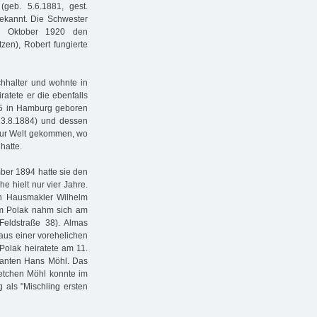
(geb. 5.6.1881, gest.
bekannt. Die Schwester
8. Oktober 1920 den
zen), Robert fungierte
chhalter und wohnte in
ratete er die ebenfalls
75 in Hamburg geboren
 23.8.1884) und dessen
n zur Welt gekommen, wo
hatte.
mber 1894 hatte sie den
e hielt nur vier Jahre.
en Hausmakler Wilhelm
lm Polak nahm sich am
 Feldstraße 38). Almas
aus einer vorehelichen
Polak heiratete am 11.
ikanten Hans Möhl. Das
retchen Möhl konnte im
 als "Mischling ersten