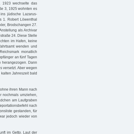
, 1923 wechselte das
ße 3, 1925 wohnten es
ins jüdische Lazarus-
us 1. Robert Löwenthal
akler, Brodschangen 27.
Anstellung als Archivar
straße 24. Diese Stelle
ichten im Hafen, keine
lfahrtsamt wenden und
Reichsmark monatlich
mpfänger an fünf Tagen
ck) herangezogen. Dann
s versetzt. Aber wegen
kalten Jahreszeit bald
 ohne ihren Mann nach
er nochmals umziehen,
Mädchen am Laufgraben
Deportationsbefehl nach
onsliste gestanden, für
war jedoch wieder von
nft im Getto. Laut der