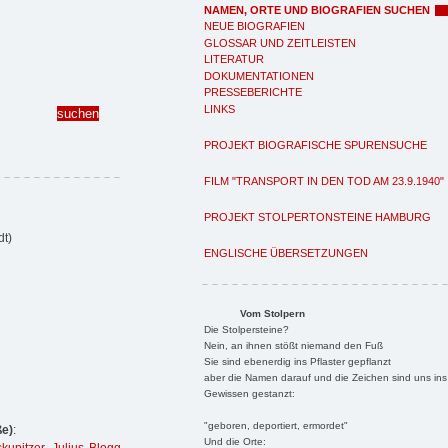
NAMEN, ORTE UND BIOGRAFIEN SUCHEN
NEUE BIOGRAFIEN
GLOSSAR UND ZEITLEISTEN
LITERATUR
DOKUMENTATIONEN
PRESSEBERICHTE
LINKS
PROJEKT BIOGRAFISCHE SPURENSUCHE
FILM "TRANSPORT IN DEN TOD AM 23.9.1940"
PROJEKT STOLPERTONSTEINE HAMBURG
dt)
ENGLISCHE ÜBERSETZUNGEN
Vom Stolpern
Die Stolpersteine?
Nein, an ihnen stößt niemand den Fuß
Sie sind ebenerdig ins Pflaster gepflanzt
aber die Namen darauf und die Zeichen sind uns ins
Gewissen gestanzt:
"geboren, deportiert, ermordet"
ße)
:
Und die Orte: