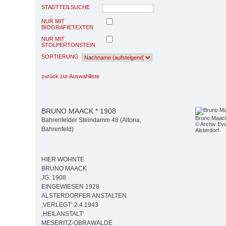
STADTTEILSUCHE
NUR MIT
BIOGRAFIETEXTEN
NUR MIT
STOLPERTONSTEIN
SORTIERUNG
zurück zur Auswahlliste
BRUNO MAACK * 1908
Bruno Maack
Bahrenfelder Steindamm 48 (Altona,
© Archiv Eva
Bahrenfeld)
Alsterdorf
HIER WOHNTE
BRUNO MAACK
JG. 1908
EINGEWIESEN 1928
ALSTERDORFER ANSTALTEN
‚VERLEGT‘ 2.4.1943
‚HEILANSTALT‘
MESERITZ-OBRAWALDE