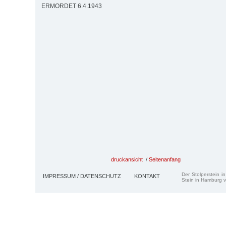
ERMORDET 6.4.1943
druckansicht
/
Seitenanfang
Der Stolperstein i
IMPRESSUM / DATENSCHUTZ
KONTAKT
Stein in Hamburg v