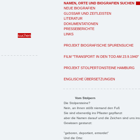
NAMEN, ORTE UND BIOGRAFIEN SUCHEN
NEUE BIOGRAFIEN
GLOSSAR UND ZEITLEISTEN
LITERATUR
DOKUMENTATIONEN
PRESSEBERICHTE
LINKS
PROJEKT BIOGRAFISCHE SPURENSUCHE
FILM "TRANSPORT IN DEN TOD AM 23.9.1940"
PROJEKT STOLPERTONSTEINE HAMBURG
ENGLISCHE ÜBERSETZUNGEN
Vom Stolpern
Die Stolpersteine?
Nein, an ihnen stößt niemand den Fuß
Sie sind ebenerdig ins Pflaster gepflanzt
aber die Namen darauf und die Zeichen sind uns ins
Gewissen gestanzt:
"geboren, deportiert, ermordet"
Und die Orte: