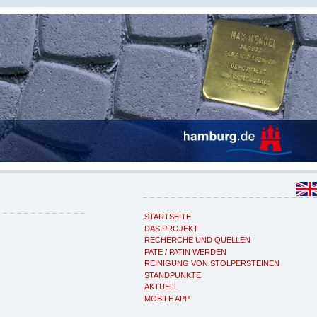
STARTSEITE
DAS PROJEKT
RECHERCHE UND QUELLEN
PATE / PATIN WERDEN
REINIGUNG VON STOLPERSTEINEN
STANDPUNKTE
AKTUELL
MOBILE APP