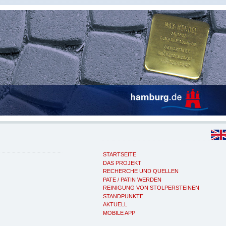
STARTSEITE
DAS PROJEKT
RECHERCHE UND QUELLEN
PATE / PATIN WERDEN
REINIGUNG VON STOLPERSTEINEN
STANDPUNKTE
AKTUELL
MOBILE APP