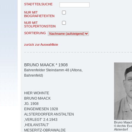
STADTTEILSUCHE
NUR MIT
BIOGRAFIETEXTEN
NUR MIT
STOLPERTONSTEIN
SORTIERUNG
zurück zur Auswahlliste
BRUNO MAACK * 1908
Bahrenfelder Steindamm 48 (Altona,
Bahrenfeld)
HIER WOHNTE
BRUNO MAACK
JG. 1908
EINGEWIESEN 1928
ALSTERDORFER ANSTALTEN
‚VERLEGT‘ 2.4.1943
Bruno Maack
‚HEILANSTALT‘
© Archiv Eva
Alsterdorf
MESERITZ-OBRAWALDE