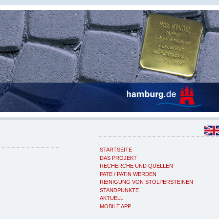
STARTSEITE
DAS PROJEKT
RECHERCHE UND QUELLEN
PATE / PATIN WERDEN
REINIGUNG VON STOLPERSTEINEN
STANDPUNKTE
AKTUELL
MOBILE APP