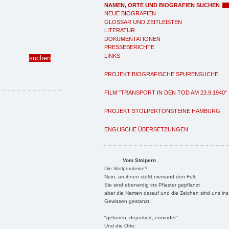
NAMEN, ORTE UND BIOGRAFIEN SUCHEN
NEUE BIOGRAFIEN
GLOSSAR UND ZEITLEISTEN
LITERATUR
DOKUMENTATIONEN
PRESSEBERICHTE
LINKS
PROJEKT BIOGRAFISCHE SPURENSUCHE
FILM "TRANSPORT IN DEN TOD AM 23.9.1940"
PROJEKT STOLPERTONSTEINE HAMBURG
ENGLISCHE ÜBERSETZUNGEN
Vom Stolpern
Die Stolpersteine?
Nein, an ihnen stößt niemand den Fuß
Sie sind ebenerdig ins Pflaster gepflanzt
aber die Namen darauf und die Zeichen sind uns ins
Gewissen gestanzt:
"geboren, deportiert, ermordet"
Und die Orte: