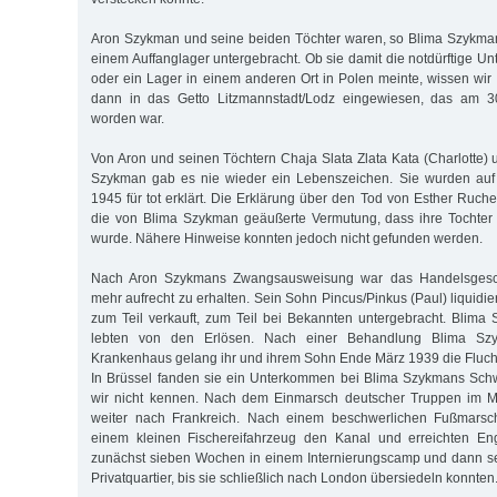
Aron Szykman und seine beiden Töchter waren, so Blima Szykman
einem Auffanglager untergebracht. Ob sie damit die notdürftige U
oder ein Lager in einem anderen Ort in Polen meinte, wissen wir 
dann in das Getto Litzmannstadt/Lodz eingewiesen, das am 30.
worden war.
Von Aron und seinen Töchtern Chaja Slata Zlata Kata (Charlotte) 
Szykman gab es nie wieder ein Lebenszeichen. Sie wurden auf
1945 für tot erklärt. Die Erklärung über den Tod von Esther Ruch
die von Blima Szykman geäußerte Vermutung, dass ihre Tochter 
wurde. Nähere Hinweise konnten jedoch nicht gefunden werden.
Nach Aron Szykmans Zwangsausweisung war das Handelsgeschä
mehr aufrecht zu erhalten. Sein Sohn Pincus/Pinkus (Paul) liquidi
zum Teil verkauft, zum Teil bei Bekannten untergebracht. Blim
lebten von den Erlösen. Nach einer Behandlung Blima Sz
Krankenhaus gelang ihr und ihrem Sohn Ende März 1939 die Fluch
In Brüssel fanden sie ein Unterkommen bei Blima Szykmans Sc
wir nicht kennen. Nach dem Einmarsch deutscher Truppen im Ma
weiter nach Frankreich. Nach einem beschwerlichen Fußmarsch
einem kleinen Fischereifahrzeug den Kanal und erreichten Eng
zunächst sieben Wochen in einem Internierungscamp und dann 
Privatquartier, bis sie schließlich nach London übersiedeln konnten