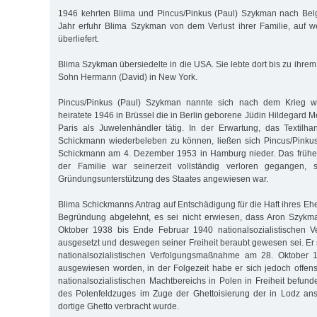
1946 kehrten Blima und Pincus/Pinkus (Paul) Szykman nach Belg
Jahr erfuhr Blima Szykman von dem Verlust ihrer Familie, auf 
überliefert.
Blima Szykman übersiedelte in die USA. Sie lebte dort bis zu ihr
Sohn Hermann (David) in New York.
Pincus/Pinkus (Paul) Szykman nannte sich nach dem Krieg w
heiratete 1946 in Brüssel die in Berlin geborene Jüdin Hildegard M
Paris als Juwelenhändler tätig. In der Erwartung, das Textilh
Schickmann wiederbeleben zu können, ließen sich Pincus/Pinkus
Schickmann am 4. Dezember 1953 in Hamburg nieder. Das frühe
der Familie war seinerzeit vollständig verloren gegangen,
Gründungsunterstützung des Staates angewiesen war.
Blima Schickmanns Antrag auf Entschädigung für die Haft ihres E
Begründung abgelehnt, es sei nicht erwiesen, dass Aron Szykma
Oktober 1938 bis Ende Februar 1940 nationalsozialistischen 
ausgesetzt und deswegen seiner Freiheit beraubt gewesen sei. Er 
nationalsozialistischen Verfolgungsmaßnahme am 28. Oktober 
ausgewiesen worden, in der Folgezeit habe er sich jedoch offens
nationalsozialistischen Machtbereichs in Polen in Freiheit befun
des Polenfeldzuges im Zuge der Ghettoisierung der in Lodz an
dortige Ghetto verbracht wurde.