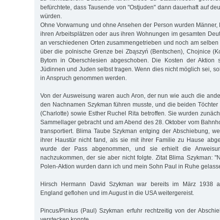
befürchtete, dass Tausende von "Ostjuden" dann dauerhaft auf de
würden.
Ohne Vorwarnung und ohne Ansehen der Person wurden Männer, 
ihren Arbeitsplätzen oder aus ihren Wohnungen im gesamten Deu
an verschiedenen Orten zusammengetrieben und noch am selben 
über die polnische Grenze bei Zbąszyń (Bentschen), Chojnice (
Bytom in Oberschlesien abgeschoben. Die Kosten der Aktion so
Jüdinnen und Juden selbst tragen. Wenn dies nicht möglich sei, so
in Anspruch genommen werden.
Von der Ausweisung waren auch Aron, der nun wie auch die ande
den Nachnamen Szykman führen musste, und die beiden Töchter C
(Charlotte) sowie Esther Ruchel Rita betroffen. Sie wurden zunäc
Sammellager gebracht und am Abend des 28. Oktober vom Bahnho
transportiert. Blima Taube Szykman entging der Abschiebung, wei
ihrer Haustür nicht fand, als sie mit ihrer Familie zu Hause abge
wurde der Pass abgenommen, und sie erhielt die Anweisu
nachzukommen, der sie aber nicht folgte. Zitat Blima Szykman: 
Polen-Aktion wurden dann ich und mein Sohn Paul in Ruhe gelass
Hirsch Hermann David Szykman war bereits im März 1938 a
England geflohen und im August in die USA weitergereist.
Pincus/Pinkus (Paul) Szykman erfuhr rechtzeitig von der Abschie
verstecken konnte.