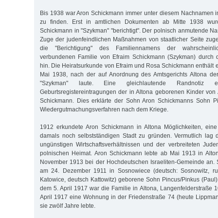
Bis 1938 war Aron Schickmann immer unter diesem Nachnamen i
zu finden. Erst in amtlichen Dokumenten ab Mitte 1938 wu
Schickmann in "Szykman" "berichtigt". Der polnisch anmutende 
Zuge der judenfeindlichen Maßnahmen von staatlicher Seite zug
die "Berichtigung" des Familiennamens der wahrscheinlich
verbundenen Familie von Efraim Schickmann (Szykman) durch d
hin. Die Heiratsurkunde von Efraim und Rosa Schickmann enthält 
Mai 1938, nach der auf Anordnung des Amtsgerichts Altona der
"Szykman" laute. Eine gleichlautende Randnotiz 
Geburtsregistereintragungen der in Altona geborenen Kinder vo
Schickmann. Dies erklärte der Sohn Aron Schickmanns Sohn Pi
Wiedergutmachungsverfahren nach dem Kriege.
1912 erkundete Aron Schickmann in Altona Möglichkeiten, eine
damals noch selbstständigen Stadt zu gründen. Vermutlich lag 
ungünstigen Wirtschaftsverhältnissen und der verbreiteten Judenf
polnischen Heimat. Aron Schickmann lebte ab Mai 1913 in Alton
November 1913 bei der Hochdeutschen Israeliten-Gemeinde an. 
am 24. Dezember 1911 in Sosnowiece (deutsch: Sosnowitz, ru
Katowice, deutsch Kattowitz) geborene Sohn Pincus/Pinkus (Paul) 
dem 5. April 1917 war die Familie in Altona, Langenfelderstraße 1
April 1917 eine Wohnung in der Friedenstraße 74 (heute Lippman
sie zwölf Jahre lebte.