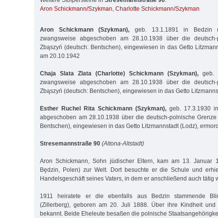
Weitere Stolpersteine in
Stresemannstraße 90
:
Aron Schickmann/Szykman
,
Charlotte Schickmann/Szykman
Aron Schickmann (Szykman),
geb. 13.1.1891 in Bedzin (h
zwangsweise abgeschoben am 28.10.1938 über die deutsch-p
Zbąszyń (deutsch: Bentschen), eingewiesen in das Getto Litzmann
am 20.10.1942
Chaja Slata Zlata (Charlotte) Schickmann (Szykman),
geb. 1
zwangsweise abgeschoben am 28.10.1938 über die deutsch-p
Zbąszyń (deutsch: Bentschen), eingewiesen in das Getto Litzmanns
Esther Ruchel Rita Schickmann (Szykman),
geb. 17.3.1930 in
abgeschoben am 28.10.1938 über die deutsch-polnische Grenze 
Bentschen), eingewiesen in das Getto Litzmannstadt (Lodz), ermor
Stresemannstraße 90
(Altona-Altstadt)
Aron Schickmann, Sohn jüdischer Eltern, kam am 13. Januar 1
Będzin, Polen) zur Welt. Dort besuchte er die Schule und erhi
Handelsgeschäft seines Vaters, in dem er anschließend auch tätig 
1911 heiratete er die ebenfalls aus Bedzin stammende Bli
(Zillerberg), geboren am 20. Juli 1888. Über ihre Kindheit und
bekannt. Beide Eheleute besaßen die polnische Staatsangehörigkei