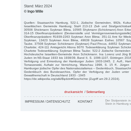
Stand: März 2024
© Ingo Wille
Quellen: Staatsarchiv Hamburg, 522-1, Jüdische Gemeinden, 992b, Kultus
Israelitischen Gemeinde Hamburg; StaH 213-13 Zivil- und Strafgerichtsb
30506 Shickmann Szykman Blima, 10565 Shykmann (Schickmann) Aron Erb
314-15 Oberfinanzpräsident (Devisenstelle und Vermögensverwertungsstel
Oberfinanzpräsident R1939-2263 Szykman Aron Blima; 351-11 Amt für Wie
Szykman, 13423 Szykman Aron Blima, 49639 Szykman Esther, 10567 Szy
Taube, 37508 Szykman Schickmann (Szykman) Paul Pincus, 44652 Szykman,
Charlotte; 424-111 Amtsgericht Altona 6070 Todeserklärung Szykman Schi
Charlotte Todeserklärung Szykman Blima Taube; 522-2 Jüdische Gemeinden
Hochdeutsche Israeliten-Gemeinde Aron Schickmann. Ina Lorenz und Jörg 
Juden im NS-Staat 1933 bis 1938/39, Band II, S. 1096-1107, Göttingen 2016
Verfolgung und Ermordung der Hamburger Juden 1933-1945, 2. Aufl., Ham
Tomaszewski, Auftakt zur Vernichtung, Warschau 1998, S. 15 ff.. Jürgen
Hamburger jüdische Opfer des Nationalsozialismus – Gedenkbuch, Staatsarchi
Gedenkbuch des Bundesarchivs, Opfer der Verfolgung der Juden unter der
Gewaltherrschaft in Deutschland 1933 - 1945
https://de.wikipedia.org/wiki/Będzin#Geschichte (Zugriff am 29.2.2024).
druckansicht
/
Seitenanfang
Der Stolperstein i
IMPRESSUM / DATENSCHUTZ
KONTAKT
Stein in Hamburg v