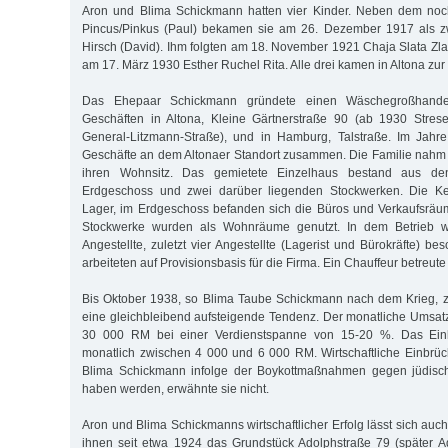
Aron und Blima Schickmann hatten vier Kinder. Neben dem noc
Pincus/Pinkus (Paul) bekamen sie am 26. Dezember 1917 als 
Hirsch (David). Ihm folgten am 18. November 1921 Chaja Slata Zla
am 17. März 1930 Esther Ruchel Rita. Alle drei kamen in Altona zur 
Das Ehepaar Schickmann gründete einen Wäschegroßhande
Geschäften in Altona, Kleine Gärtnerstraße 90 (ab 1930 Stre
General-Litzmann-Straße), und in Hamburg, Talstraße. Im Jahr
Geschäfte an dem Altonaer Standort zusammen. Die Familie nahm
ihren Wohnsitz. Das gemietete Einzelhaus bestand aus de
Erdgeschoss und zwei darüber liegenden Stockwerken. Die Kel
Lager, im Erdgeschoss befanden sich die Büros und Verkaufsräu
Stockwerke wurden als Wohnräume genutzt. In dem Betrieb 
Angestellte, zuletzt vier Angestellte (Lagerist und Bürokräfte) besc
arbeiteten auf Provisionsbasis für die Firma. Ein Chauffeur betreut
Bis Oktober 1938, so Blima Taube Schickmann nach dem Krieg, z
eine gleichbleibend aufsteigende Tendenz. Der monatliche Umsatz
30 000 RM bei einer Verdienstspanne von 15-20 %. Das Ein
monatlich zwischen 4 000 und 6 000 RM. Wirtschaftliche Einbrü
Blima Schickmann infolge der Boykottmaßnahmen gegen jüdisch
haben werden, erwähnte sie nicht.
Aron und Blima Schickmanns wirtschaftlicher Erfolg lässt sich au
ihnen seit etwa 1924 das Grundstück Adolphstraße 79 (später Ad