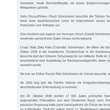
Vornamen, heute Bernstorffstraße) mit einem dreigeschossige
Mietparteien gehörte.
Sohn Pincus/Pinkus (Paul) Schickmann besuchte die Talmud To
Nach einer kaufmännischen Lehre im Unternehmen seines Vat
Prokuristen und Teilhaber auf.
Über Kindheit und Jugend von Hermann Hirsch (David) Schickmann
erwähnten persönlichen Daten hinaus nichts bekannt.
Chaja Slata Zlata Kata (Charlotte) Schickmann, die ältere der be
Ostern 1928 in die Israelitische Töchterschule in der Karolinens
besuchte dort den höheren Schulzweig bis zur mittleren Reife im
anschließend eine Ausbildung zur Rechtsanwaltsgehilfin, deren r
verwehrt wurde.
Ob bzw. wo Esther Ruchel Rita Schickmann die Schule besuchte, wi
Ab 1933 trug sich die Familie intensiv mit Emigrationsüberle
abschließenden Entscheidung zu kommen.
Am 28. Oktober 1938 wurden 17 000 Juden polnischer Her
sogenannten Polenaktion aus dem Deutschen Reich nach Pol
polnische Regierung hatte zuvor damit gedroht, die Pässe der im 
zu konfiszieren. Dadurch wären diese zu Staatenlosen geword