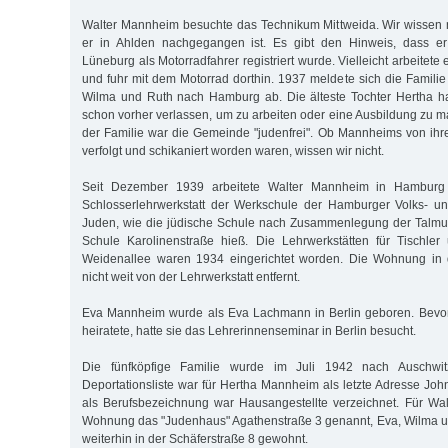
Walter Mannheim besuchte das Technikum Mittweida. Wir wissen ni
er in Ahlden nachgegangen ist. Es gibt den Hinweis, dass e
Lüneburg als Motorradfahrer registriert wurde. Vielleicht arbeitete
und fuhr mit dem Motorrad dorthin. 1937 meldete sich die Familie
Wilma und Ruth nach Hamburg ab. Die älteste Tochter Hertha ha
schon vorher verlassen, um zu arbeiten oder eine Ausbildung zu
der Familie war die Gemeinde "judenfrei". Ob Mannheims von ih
verfolgt und schikaniert worden waren, wissen wir nicht.
Seit Dezember 1939 arbeitete Walter Mannheim in Hamburg 
Schlosserlehrwerkstatt der Werkschule der Hamburger Volks- u
Juden, wie die jüdische Schule nach Zusammenlegung der Talmu
Schule Karolinenstraße hieß. Die Lehrwerkstätten für Tischler
Weidenallee waren 1934 eingerichtet worden. Die Wohnung in 
nicht weit von der Lehrwerkstatt entfernt.
Eva Mannheim wurde als Eva Lachmann in Berlin geboren. Bevo
heiratete, hatte sie das Lehrerinnenseminar in Berlin besucht.
Die fünfköpfige Familie wurde im Juli 1942 nach Auschwitz
Deportationsliste war für Hertha Mannheim als letzte Adresse Jo
als Berufsbezeichnung war Hausangestellte verzeichnet. Für Wa
Wohnung das "Judenhaus" Agathenstraße 3 genannt, Eva, Wilma u
weiterhin in der Schäferstraße 8 gewohnt.