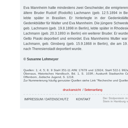
Eva Mannheim hatte mindestens zwei Geschwister, die emigrieren
ältere Bruder Rudolf (Rodolfo) Lachmann (geb. 12.5.1894 in Ber
lebte später in Brasilien. Er hinterlegte in der Gedenkst
Gedenkblätter für Walter und Eva Mannheim. Die jüngere Schweste
geb. Lachmann (geb. 19.8.1898 in Berlin), lebte später in Rhodesi
Lachmann (geb. 20.3.1893 in Berlin) ein weiterer Bruder. Er wurd
Getto Piaski deportiert und ermordet. Eva Mannheims Mutter war
Lachmann, geb. Ginsberg (geb. 15.9.1868 in Berlin), die am 19.
nach Theresienstadt deportiert wurde.
© Susanne Lohmeyer
Quellen: 1; 4; 5; 8; 9 StaH 351-11 AfW, 17678 und 12924; StaH 522-1 992
Obenaus, Historisches Handbuch, Bd. 1, S. 103ff.; Auskunft Stadtarchiv C
Offen­­born, Jüdische Jugend, S. 1218.
Zur Nummerierung häufig genutzter Quellen siehe Link "Recherche und Quelle
druckansicht
/
Seitenanfang
Der Stolperstein i
IMPRESSUM / DATENSCHUTZ
KONTAKT
Stein in Hamburg v