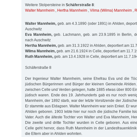
Weitere Stolpersteine in
Schäferstraße 8
:
Walter Mannheim
,
Hertha Mannheim
,
Vilma (Wilma) Mannheim
,
R
Walter Mannheim,
geb. am 4.3.1890 (oder 1891) in Ahlden, deport
Auschwitz
Eva Mannheim,
geb. Lachmann, geb. am 23.9.1895 in Berlin, de
nach Auschwitz
Hertha Mannheim,
geb. am 31.3.1922 in Ahlden, deportiert am 11.
Wilma Mannheim,
geb. am 21.6.1924 in Celle, deportiert am 11.7.
Ruth Mannheim,
geb. am 13.4.1928 in Celle, deportiert am 11.7.1
Schäferstraße 8
Der Ingenieur Walter Mannheim, seine Ehefrau Eva und die Töch
jüdischen Bürgerinnen und Bürger der kleinen Gemeinde Ahlden. A
zwischen Celle und Verden gelegen, hatte 1885 etwas über 800 E
jüdisch waren. Ende des 19. Jahrhunderts gab es nur noch wenig
Mannheim, der 1892 starb, war der letzte Vorsitzende der Jüdis
Er stammte aus Eldagsen. Walter Mannheim war sein Enkel. Er wur
Ahlden geboren. 1903 lebte hier nur noch die jüdische Familie Is
Vater. Auch die älteste Tochter von Walter und Eva Mannheim, Her
Die zweite und dritte Tochter wurden in Celle geboren. Aus eine
Celle geht hervor, dass Ruth Mannheim in der Landesfrauenklini
die Eltern aber in Ahlden wohnten.