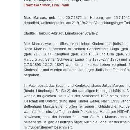
Weitere Stolpersteine in
Lüneburger Straße 2
:
Franziska Simon
,
Elsa Traub
Max Marcus,
geb. am 20.7.1872 in Harburg, am 15.7.1942 
deportiert, weiterdeportiert am 21.9.1942 ins Vernichtungslager Tre
Stadtteil Harburg-Altstadt, Lüneburger Straße 2
Max Marcus war das älteste von sieben Kindern des jüdischen
Rosa Marcus. Zusammen mit seinen Geschwistern Hugo (geb. 7
(geb. 21.5. 1877), Siegfried (geb. 28.4.1880) und Elsa (geb. 2
Harburg auf. Seiner Schwester Laura (4.7.1875–27.4.1876) und 
(17.3.1893–12.12. 1897) war nur ein kurzes Leben vergönnt. S
Kindesalter und wurden auf dem Harburger Jüdischen Friedhof 
begraben.
Ihr Vater besaß das Betten- und Konfektionshaus Julius Marcus in d
(heute: Lüneburger Straße 2), der damaligen Hauptgeschäftsstraße
wohnte im gleichen Haus. Als der Seniorchef 1925 starb, führt
Geschäft mit Unterstützung ihrer Kinder weiter. Nach 1933 verlo
Bettenhaus Marcus einen großen Teil seiner nichtjüdischen Kundsc
war nicht der einzige Tag, an dem Plakate der Harburger NSDAP
hinwiesen, dass der Inhaber Jude war. Als Max Marcus eines d
beiseite stellte, gab es heftigen Ärger. Auch die Schaufenstersche
mit "Judensternen" beschmiert.