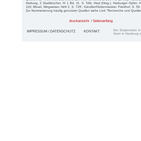
Harburg, 2 Stadtbücher, III 1 Bd. IX, S. 54b; Heyl (Hrsg.), Harburger Opfer;
118; Mosel, Wegweiser, Heft 2, S. 72ff.; Kändler/Hüttenmeister, Friedhof, S. 59,
Zur Nummerierung häufig genutzter Quellen siehe Link "Recherche und Quelle
druckansicht
/
Seitenanfang
Der Stolperstein i
IMPRESSUM / DATENSCHUTZ
KONTAKT
Stein in Hamburg v