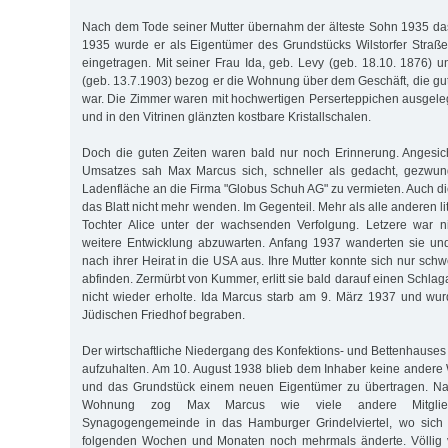
Nach dem Tode seiner Mutter übernahm der älteste Sohn 1935 da
1935 wurde er als Eigentümer des Grundstücks Wilstorfer Straß
eingetragen. Mit seiner Frau Ida, geb. Levy (geb. 18.10. 1876) u
(geb. 13.7.1903) bezog er die Wohnung über dem Geschäft, die gut
war. Die Zimmer waren mit hochwertigen Perserteppichen ausgele
und in den Vitrinen glänzten kostbare Kristallschalen.
Doch die guten Zeiten waren bald nur noch Erinnerung. Anges
Umsatzes sah Max Marcus sich, schneller als gedacht, gezwung
Ladenfläche an die Firma "Globus Schuh AG" zu vermieten. Auch
das Blatt nicht mehr wenden. Im Gegenteil. Mehr als alle anderen li
Tochter Alice unter der wachsenden Verfolgung. Letzere war ni
weitere Entwicklung abzuwarten. Anfang 1937 wanderten sie und
nach ihrer Heirat in die USA aus. Ihre Mutter konnte sich nur sch
abfinden. Zermürbt von Kummer, erlitt sie bald darauf einen Schlaga
nicht wieder erholte. Ida Marcus starb am 9. März 1937 und wu
Jüdischen Friedhof begraben.
Der wirtschaftliche Niedergang des Konfektions- und Bettenhauses
aufzuhalten. Am 10. August 1938 blieb dem Inhaber keine andere 
und das Grundstück einem neuen Eigentümer zu übertragen. Na
Wohnung zog Max Marcus wie viele andere Mitglie
Synagogengemeinde in das Hamburger Grindelviertel, wo sich 
folgenden Wochen und Monaten noch mehrmals änderte. Völlig ve