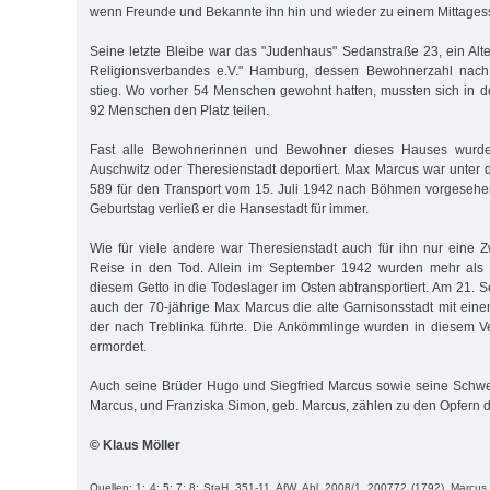
wenn Freunde und Bekannte ihn hin und wieder zu einem Mittages
Seine letzte Bleibe war das "Judenhaus" Sedanstraße 23, ein Al
Religionsverbandes e.V." Hamburg, dessen Bewohnerzahl nach 
stieg. Wo vorher 54 Menschen gewohnt hatten, mussten sich in d
92 Menschen den Platz teilen.
Fast alle Bewohnerinnen und Bewohner dieses Hauses wurde
Auschwitz oder Theresienstadt deportiert. Max Marcus war unte
589 für den Transport vom 15. Juli 1942 nach Böhmen vorgesehe
Geburtstag verließ er die Hansestadt für immer.
Wie für viele andere war Theresienstadt auch für ihn nur eine Z
Reise in den Tod. Allein im September 1942 wurden mehr al
diesem Getto in die Todeslager im Osten abtransportiert. Am 21.
auch der 70-jährige Max Marcus die alte Garnisonsstadt mit eine
der nach Treblinka führte. Die Ankömmlinge wurden in diesem Ve
ermordet.
Auch seine Brüder Hugo und Siegfried Marcus sowie seine Schwe
Marcus, und Franziska Simon, geb. Marcus, zählen zu den Opfern 
© Klaus Möller
Quellen: 1; 4; 5; 7; 8; StaH, 351-11, AfW, Abl. 2008/1, 200772 (1792), Marcu