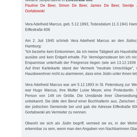
Weitere Stolpersteine in
Eiffestraße 606
:
Pauline De Beer
,
Simon De Beer
,
James De Beer
,
Sientje
Gortatowski
Vera Adelheid Marcus, geb. 5.12.1893, Todesdatum 11.3.1941 Ha
Eiffestraße 606
Am 2. Juli 1940 schrieb Vera Adelheid Marcus an den Jüdisc
Hamburg:
"Ich beziehe kein Einkommen, da ich meine Tätigkeit als Haushälter
ausübe und kein Entgelt erhalte. Für Vermögenssteuer bin ich nic
Ersparnisse unterhalb der Freigrenze liegen (wie am 13.12.1939 m
Auf ihrer Karteikarte stand der Vermerk "neutrale Umschläge",
Hausbewohner nicht zu alarmieren, dass eine Jüdin unter ihnen leb
Vera Adelheid Marcus war am 5.12.1893 in St. Petersburg zur We
war Hugo Marcus, ihre Mutter Luise Meyer, eine Protestantin. 
Person von 149 cm Größe. Die Umstände ihrer Übersiedlun
unbekannt. Sie übte den Beruf einer Buchhalterin aus. Zwischen 
der jüdischen Gemeinde bei und gab die Adresse Eiffestraße 60
Gortatowski als Vermieter zu nennen.
Obwohl sie sich als Jüdin begriff, vermied sie es, in der Wo
erkennbar zu sein, wenn man den Angaben von Nachbarinnen Glau