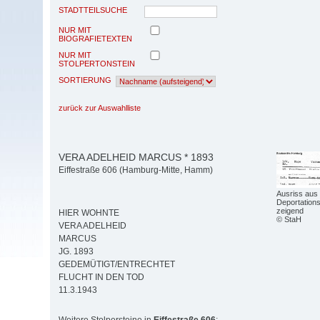
STADTTEILSUCHE
NUR MIT
BIOGRAFIETEXTEN
NUR MIT
STOLPERTONSTEIN
SORTIERUNG
zurück zur Auswahlliste
VERA ADELHEID MARCUS * 1893
Eiffestraße 606 (Hamburg-Mitte, Hamm)
Ausriss aus 
Deportations
zeigend
HIER WOHNTE
© StaH
VERA ADELHEID
MARCUS
JG. 1893
GEDEMÜTIGT/ENTRECHTET
FLUCHT IN DEN TOD
11.3.1943