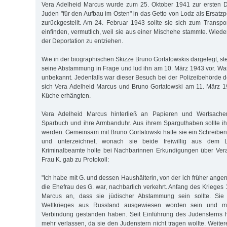
Vera Adelheid Marcus wurde zum 25. Oktober 1941 zur ersten 
Juden "für den Aufbau im Osten" in das Getto von Lodz als Ersatz
zurückgestellt. Am 24. Februar 1943 sollte sie sich zum Transpo
einfinden, vermutlich, weil sie aus einer Mischehe stammte. Wiede
der Deportation zu entziehen.
Wie in der biographischen Skizze Bruno Gortatowskis dargelegt, ste
seine Abstammung in Frage und lud ihn am 10. März 1943 vor. Was
unbekannt. Jedenfalls war dieser Besuch bei der Polizeibehörde d
sich Vera Adelheid Marcus und Bruno Gortatowski am 11. März 
Küche erhängten.
Vera Adelheid Marcus hinterließ an Papieren und Wertsachen 
Sparbuch und ihre Armbanduhr. Aus ihrem Sparguthaben sollte i
werden. Gemeinsam mit Bruno Gortatowski hatte sie ein Schreiben 
und unterzeichnet, wonach sie beide freiwillig aus dem 
Kriminalbeamte holte bei Nachbarinnen Erkundigungen über Vera
Frau K. gab zu Protokoll:
"Ich habe mit G. und dessen Haushälterin, von der ich früher ang
die Ehefrau des G. war, nachbarlich verkehrt. Anfang des Krieges 1
Marcus an, dass sie jüdischer Abstammung sein sollte. Sie
Weltkrieges aus Russland ausgewiesen worden sein und mit
Verbindung gestanden haben. Seit Einführung des Judensterns h
mehr verlassen, da sie den Judenstern nicht tragen wollte. Weit