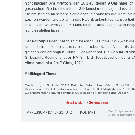
nicht machen. Am Mittwoch, den 10.3.43, gegen 9 Uhr habe ich 
gesprochen. Sie brachte mir ein Strickmuster und sagte, dass ich
Sie brauche es nicht mehr. Seit dieser Zeit habe ich die Marcus n
Leichen wurden wie üblich in das Hafenkrankenhaus transportier
festgestellt. Wo Vera Adelheid Marcus und Bruno Gortatowski beig
nicht feststellen lassen.
Der Polizeipräsident beschied zum Abschluss: "Die RM 7,– für die
sind nicht in dieser Leichensache zu erheben, da die M. nur als Un
gleichen Zeit erhängten Bruno G. gewohnt hat. Die Gebühr ist v
G. bezahlt. Rechnung über RM 3,– f. d. Todesbescheinigung a/d
Alfred Israel Islar, Am Foßberg 107."
© Hildegard Thevs
Quellen: 1; 4; 5; StaH, 331-5 Polizeibehörde – Unnatürliche Todesfälle, 
Gemeinden, 992e 2Deportationslisten Bd. 1 und 5; 391 Mitgliederliste 1935; B
Zur Nummerierung häufig genutzter Quellen siehe Recherche und Quellen.
druckansicht
/
Seitenanfang
Der Stolperstein i
IMPRESSUM / DATENSCHUTZ
KONTAKT
Stein in Hamburg v