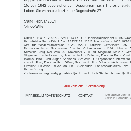
Koppel, geboren am 30. Januar 1870 in Leer/Ostfriesland, nahm 
15. Juli 1942 bevorstehenden Deportation nach Theresienstadt
Leben. Sie wohnte zuletzt in der Bogenstraße 27.
Stand Februar 2014
© Ingo Wille
Quellen: 1; 4; 5; 7; 9; AB; StaH 314-15 OFP Oberfinanzpräsident R 1938/34
Unnatürliche Sterbefälle 3 Akte 1942/1157; 332-5 Standesämter 1072-16/19
Amt für Wiedergutmachung 3128; 522-1 Jüdische Gemeinden 99
Deportationslisten; Standesamt Parchim, Geburtsurkunde Käthe Marcus; A
Schwerin, Jörg Moll vom 29. November 2011 zu Siegmund Marcus’ Gesch
Siegmund und Hella Ascher, Stadtarchiv Bad Doberan; Dank an Petra Klawit
Marcus, Israel, und Jürgen Seemann, Schwerin, für ergänzende Informatio
und ein Foto; Dank an Frau Gläwe, Stadtarchiv Bad Doberan für intensive 
hilfreiche Hinweise, sowie an Frau Steinbruch, Landeshauptarchiv MV, S
Unterstützung.
Zur Nummerierung häufig genutzter Quellen siehe Link "Recherche und Quelle
druckansicht
/
Seitenanfang
Der Stolperstein i
IMPRESSUM / DATENSCHUTZ
KONTAKT
Stein in Hamburg v