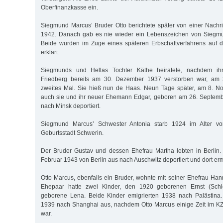
Oberfinanzkasse ein.
Siegmund Marcus’ Bruder Otto berichtete später von einer Nachr
1942. Danach gab es nie wieder ein Lebenszeichen von Siegmu
Beide wurden im Zuge eines späteren Erbschaftverfahrens auf d
erklärt.
Siegmunds und Hellas Tochter Käthe heiratete, nachdem i
Friedberg bereits am 30. Dezember 1937 verstorben war, am 
zweites Mal. Sie hieß nun de Haas. Neun Tage später, am 8. 
auch sie und ihr neuer Ehemann Edgar, geboren am 26. Septem
nach Minsk deportiert.
Siegmund Marcus’ Schwester Antonia starb 1924 im Alter vo
Geburtsstadt Schwerin.
Der Bruder Gustav und dessen Ehefrau Martha lebten in Berlin
Februar 1943 von Berlin aus nach Auschwitz deportiert und dort er
Otto Marcus, ebenfalls ein Bruder, wohnte mit seiner Ehefrau Han
Ehepaar hatte zwei Kinder, den 1920 geborenen Ernst (Sch
geborene Lena. Beide Kinder emigrierten 1938 nach Palästina.
1939 nach Shanghai aus, nachdem Otto Marcus einige Zeit im KZ
war.