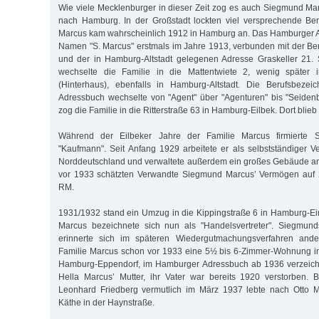
Wie viele Mecklenburger in dieser Zeit zog es auch Siegmund Ma
nach Hamburg. In der Großstadt lockten viel versprechende Ber
Marcus kam wahrscheinlich 1912 in Hamburg an. Das Hamburger A
Namen "S. Marcus" erstmals im Jahre 1913, verbunden mit der B
und der in Hamburg-Altstadt gelegenen Adresse Graskeller 21. 
wechselte die Familie in die Mattentwiete 2, wenig später i
(Hinterhaus), ebenfalls in Hamburg-Altstadt. Die Berufsbeze
Adressbuch wechselte von "Agent" über "Agenturen" bis "Seiden
zog die Familie in die Ritterstraße 63 in Hamburg-Eilbek. Dort blieb 
Während der Eilbeker Jahre der Familie Marcus firmierte 
"Kaufmann". Seit Anfang 1929 arbeitete er als selbstständiger Ver
Norddeutschland und verwaltete außerdem ein großes Gebäude an de
vor 1933 schätzten Verwandte Siegmund Marcus’ Vermögen auf 
RM.
1931/1932 stand ein Umzug in die Kippingstraße 6 in Hamburg-E
Marcus bezeichnete sich nun als "Handelsvertreter". Siegmun
erinnerte sich im späteren Wiedergutmachungsverfahren ande
Familie Marcus schon vor 1933 eine 5½ bis 6-Zimmer-Wohnung in
Hamburg-Eppendorf, im Hamburger Adressbuch ab 1936 verzeich
Hella Marcus’ Mutter, ihr Vater war bereits 1920 verstorben. B
Leonhard Friedberg vermutlich im März 1937 lebte nach Otto Ma
Käthe in der Haynstraße.