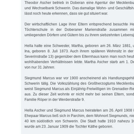
Theodor Ascher betrieb in Doberan eine Agentur der Mecklenb
und Wechselbank Schwerin. Das damalige Wohn- und Geschäftsha
lässt noch heute erkennen, dass sie gut situiert war.
Der wirtschaftlichen Lage ihrer Eltern entsprechend besuchte H
Töchterschule in der Doberaner Marienstraße zusammen 
umliegenden Dörfern und Gütern bis zu ihrem siebzehnten Lebensj
Hella hatte eine Schwester, Martha, geboren am 26. März 1881,
Ina, geboren 8. Juli 1873. Auch ihrem späteren Wohnsitz in der
Severinstraße 13) gegenüber dem Elternhaus kann man noch heut
wohlhabenden Verhältnissen lebte. Martha Ascher starb am 1. D
von nur 31 Jahren.
Siegmund Marcus war vor 1900 anscheinend als Handlungsgehilf
Schwerin tätig. Die Volkszählung des Großherzogtums Mecklenb
weist Siegmund Marcus als Einjährig-Freiwilligen im Grenadier-R
aus. Zu dieser Zeit wohnte er nicht mehr bei seinen Eltern, sond
Familie Röper in der Werderstraße 9.
Hella Ascher und Siegmund Marcus heirateten am 26. April 1908
Ehepaar Marcus ließ sich in Parchim, dem Wohnort Siegmunds, nied
40 km süd­östlich von Schwerin. Die Stadt hatte 1910 nahezu 1
wurde am 23. Januar 1909 die Tochter Käthe geboren.