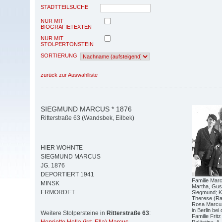
STADTTEILSUCHE
NUR MIT
BIOGRAFIETEXTEN
NUR MIT
STOLPERTONSTEIN
SORTIERUNG
zurück zur Auswahlliste
SIEGMUND MARCUS * 1876
Ritterstraße 63 (Wandsbek, Eilbek)
HIER WOHNTE
SIEGMUND MARCUS
JG. 1876
DEPORTIERT 1941
Familie Marc
MINSK
Martha, Gusta
ERMORDET
Siegmund; Ki
Therese (Ra
Rosa Marcus
in Berlin be
Weitere Stolpersteine in
Ritterstraße 63
:
Familie Fri
Palästina, A