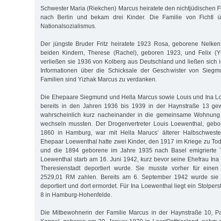
Schwester Maria (Riekchen) Marcus heiratete den nichtjüdischen Fr
nach Berlin und bekam drei Kinder. Die Familie von Fichtl ü
Nationalsozialismus.
Der jüngste Bruder Fritz heiratete 1923 Rosa, geborene Nelke
beiden Kindern, Therese (Rachel), geboren 1923, und Felix (Y
verließen sie 1936 von Kolberg aus Deutschland und ließen sich i
Informationen über die Schicksale der Geschwister von Siegm
Familien sind Yizhak Marcus zu verdanken.
Die Ehepaare Siegmund und Hella Marcus sowie Louis und Ina Lo
bereits in den Jahren 1936 bis 1939 in der Haynstraße 13 ge
wahrscheinlich kurz nacheinander in die gemeinsame Wohnung 
wechseln mussten. Der Drogenvertreter Louis Loewenthal, geb
1860 in Hamburg, war mit Hella Marucs’ älterer Halbschwester
Ehepaar Loewenthal hatte zwei Kinder, den 1917 im Kriege zu T
und die 1894 geborene im Jahre 1935 nach Basel emigrierte T
Loewenthal starb am 16. Juni 1942, kurz bevor seine Ehefrau Ina
Theresienstadt deportiert wurde. Sie musste vorher für einen 
2529,01 RM zahlen. Bereits am 6. September 1942 wurde sie n
deportiert und dort ermordet. Für Ina Loewenthal liegt ein Stol­perst
8 in Hamburg-Hohenfelde.
Die Mitbewohnerin der Familie Marcus in der Haynstraße 10, Pa