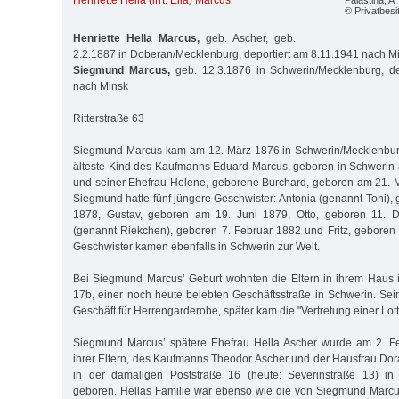
Henriette Hella (irrt. Ella) Marcus
© Privatbesi
Henriette Hella Marcus,
geb. Ascher, geb.
2.2.1887 in Doberan/Mecklenburg, deportiert am 8.11.1941 nach M
Siegmund Marcus,
geb. 12.3.1876 in Schwerin/Mecklenburg, de
nach Minsk
Ritterstraße 63
Siegmund Marcus kam am 12. März 1876 in Schwerin/Mecklenburg
älteste Kind des Kaufmanns Eduard Marcus, geboren in Schwerin
und seiner Ehefrau Helene, geborene Burchard, geboren am 21. 
Siegmund hatte fünf jüngere Geschwister: Antonia (genannt Toni),
1878, Gustav, geboren am 19. Juni 1879, Otto, geboren 11. 
(genannt Riekchen), geboren 7. Februar 1882 und Fritz, geboren
Geschwister kamen ebenfalls in Schwerin zur Welt.
Bei Siegmund Marcus’ Geburt wohnten die Eltern in ihrem Haus 
17b, einer noch heute belebten Geschäftsstraße in Schwerin. Sein
Geschäft für Herrengarderobe, später kam die "Vertretung einer Lott
Siegmund Marcus’ spätere Ehefrau Hella Ascher wurde am 2. F
ihrer Eltern, des Kaufmanns Theodor Ascher und der Hausfrau Do
in der damaligen Poststraße 16 (heute: Severinstraße 13) in
geboren. Hellas Familie war ebenso wie die von Siegmund Marcu