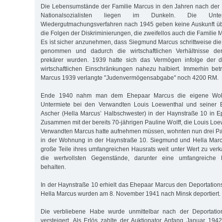
Die Lebensumstände der Familie Marcus in den Jahren nach der
Nationalsozialisten liegen im Dunkeln. Die Unt
Wiedergutmachungsverfahren nach 1945 geben keine Auskunft ü
die Folgen der Diskriminierungen, die zweifellos auch die Familie 
Es ist sicher anzunehmen, dass Siegmund Marcus schrittweise di
genommen und dadurch die wirtschaftlichen Verhältnisse d
prekärer wurden. 1939 hatte sich das Ver­mögen infolge der 
wirtschaftlichen Einschränkungen nahezu halbiert. Immerhin be
Marcus 1939 verlangte "Judenvermögensabgabe" noch 4200 RM.
Ende 1940 nahm man dem Ehepaar Marcus die eigene Woh
Untermiete bei den Verwandten Louis Loewenthal und seiner E
Ascher (Hella Marcus’ Halbschwester) in der Haynstraße 10 in 
Zusammen mit der bereits 70-jährigen Pauline Wolff, die Louis Loe
Verwandten Marcus hatte aufnehmen müssen, wohnten nun drei Par
in der Wohnung in der Haynstraße 10. Siegmund und Hella Mar
große Teile ihres umfangreichen Hausrats weit unter Wert zu verk
die wertvollsten Gegenstände, darunter eine umfangreiche 
behalten.
In der Haynstraße 10 erhielt das Ehepaar Marcus den Deportatio
Hella Marcus wurden am 8. November 1941 nach Minsk deportiert.
Die verbliebene Habe wurde unmittelbar nach der Deportati
versteigert. Als Erlös zahlte der Auktionator Anfang Januar 19