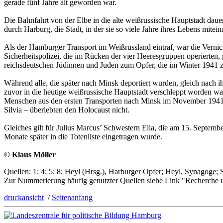
gerade fünf Jahre alt geworden war.
Die Bahnfahrt von der Elbe in die alte weißrussische Hauptstadt da
durch Harburg, die Stadt, in der sie so viele Jahre ihres Lebens mit
Als der Hamburger Transport im Weißrussland eintraf, war die Verni
Sicherheitspolizei, die im Rücken der vier Heeresgruppen operierten, 
reichsdeutschen Jüdinnen und Juden zum Opfer, die im Winter 1941 
Während alle, die später nach Minsk deportiert wurden, gleich nach 
zuvor in die heutige weißrussische Hauptstadt verschleppt worden war
Menschen aus den ersten Transporten nach Minsk im November 1941 di
Silvia – überlebten den Holocaust nicht.
Gleiches gilt für Julius Marcus’ Schwestern Ella, die am 15. Septemb
Monate später in die Totenliste eingetragen wurde.
© Klaus Möller
Quellen: 1; 4; 5; 8; Heyl (Hrsg.), Harburger Opfer; Heyl, Synagoge;
Zur Nummerierung häufig genutzter Quellen siehe Link "Recherche 
druckansicht
/
Seitenanfang