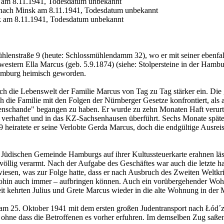
k am 8.11.1941, Todesdatum unbekannt
rt nach Minsk am 8.11.1941, Todesdatum unbekannt
sk am 8.11.1941, Todesdatum unbekannt
hlenstraße 9 (heute: Schlossmühlendamm 32), wo er mit seiner ebenfa
stern Ella Marcus (geb. 5.9.1874) (siehe: Stolpersteine in der Hamburg
amburg heimisch geworden.
ch die Lebenswelt der Familie Marcus von Tag zu Tag stärker ein. Di
ich die Familie mit den Folgen der Nürnberger Gesetze konfrontiert, a
enschande" begangen zu haben. Er wurde zu zehn Monaten Haft verurteil
erhaftet und in das KZ-Sachsenhausen überführt. Sechs Monate später
9 heiratete er seine Verlobte Gerda Marcus, doch die endgültige Ausrei
 Jüdischen Gemeinde Hamburgs auf ihrer Kultussteuerkarte erahnen lässt
völlig verarmt. Nach der Aufgabe des Geschäftes war auch die letzte h
en, was zur Folge hatte, dass er nach Ausbruch des Zweiten Weltkrieg
er wohin auch immer – aufbringen können. Auch ein vorübergehender Wo
eit kehrten Julius und Grete Marcus wieder in die alte Wohnung in der
s am 25. Oktober 1941 mit dem ersten großen Judentransport nach Łód´
ohne dass die Betroffenen es vorher erfuhren. Im demselben Zug saßen a