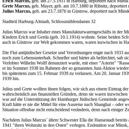
Erich Marcus,
geb. am 27.5.1911 in Harburg, deportiert nach Mins
Grete Marcus,
geb. Mayer, geb. am 10.7.1880 in Ribnitz, deportie
Julius Marcus,
geb. am 23.7.1876 in Güstrow, deportiert nach Min
Stadtteil Harburg-Altstadt, Schlossmühlendamm 32
Julius Marcus war Inhaber eines Manufakturwarengeschäfts in der Mü
Kindern Erich und Gerda (geb. 10.1.1914) wohnte. Seine beiden Schwe
auch in Güstrow zur Welt gekommen waren, waren inzwischen in H
Die Flut antijüdischer Gesetze und Verordnungen engte nach 1933 au
noch zum Lebensunterhalt. Schneller und härter als befürchtet, sah s
Verlobter Wilhelm Wolff denunziert wurde, mit einer "Arierin" "Rass
er im Sommer 1938 im Rahmen der so genannten Juni-Aktion wieder v
bis spätestens zum 15. Februar 1939 zu verlassen. Am 20. Januar 193
1939 hin.
Julius und Grete wollten ihnen folgen, wie sich aus einem Eintrag der
wahrscheinlich aus finanziellen Gründen, denn sie waren inzwischen 
war auf die Unterstützung der Hamburger Jüdischen Gemeinde angewies
Kraft hätte er nie die Mittel für eine Ausreise nach Shanghai – od
Situation offenbar nicht entscheidend verändern, denn nach einiger Z
Nachdem Julius Marcus´ ältere Schwester Ella die Hansestadt bereit
1941 "ihren Wohnsitz in den Osten" verlegen. Endstation war Minsk, 