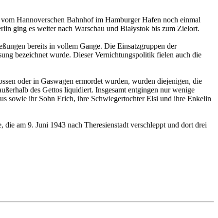
fahrt vom Hannoverschen Bahnhof im Hamburger Hafen noch einmal
erlin ging es weiter nach Warschau und Białystok bis zum Zielort.
eßungen bereits in vollem Gange. Die Einsatzgruppen der
ösung bezeichnet wurde. Dieser Vernichtungspolitik fielen auch die
chossen oder in Gaswagen ermordet wurden, wurden diejenigen, die
außerhalb des Gettos liquidiert. Insgesamt entgingen nur wenige
 sowie ihr Sohn Erich, ihre Schwiegertochter Elsi und ihre Enkelin
, die am 9. Juni 1943 nach Theresienstadt verschleppt und dort drei