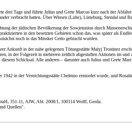
uerte drei Tage und führte Julius und Grete Marcus kurz nach der Ab
einander verbracht hatten. Über Winsen (Luhe), Lüneburg, Stendal und B
chtung der jüdischen Bevölkerung der Sowjetunion durch Massenerschi
praktizierten in den besetzten Gebieten schon das, was später als Endl
zunächst noch in das Minsker Getto gebracht wurden.
ihrer Ankunft in der nahe gelegenen Tötungsstätte Malyj Trostinez ers
en, in der Folgezeit in mehreren zeitlich abgestuften Aktionen im und 
esem Schicksal. Alle anderen – darunter auch Julius und Grete Marcus
er 1942 in der Vernichtungsstätte Chełmno ermordet wurde, und Rosalie
 StaH, 351-11, AfW, Abl. 2008/1, 100114 Wolff, Gerda.
und Quellen".