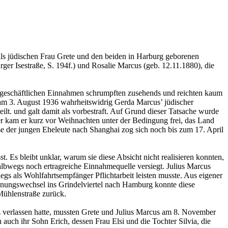
lls jüdischen Frau Grete und den beiden in Harburg geborenen
er Isestraße, S. 194f.) und Rosalie Marcus (geb. 12.11.1880), die
e geschäftlichen Einnahmen schrumpften zusehends und reichten kaum
ls am 3. August 1936 wahrheitswidrig Gerda Marcus’ jüdischer
t. und galt damit als vorbestraft. Auf Grund dieser Tatsache wurde
 kam er kurz vor Weihnachten unter der Bedingung frei, das Land
se der jungen Eheleute nach Shanghai zog sich noch bis zum 17. April
. Es bleibt unklar, warum sie diese Absicht nicht realisieren konnten,
albwegs noch ertragreiche Einnahmequelle versiegt. Julius Marcus
s als Wohlfahrtsempfänger Pflichtarbeit leisten musste. Aus eigener
hnungswechsel ins Grindelviertel nach Hamburg konnte diese
 Mühlenstraße zurück.
z verlassen hatte, mussten Grete und Julius Marcus am 8. November
uch ihr Sohn Erich, dessen Frau Elsi und die Tochter Silvia, die