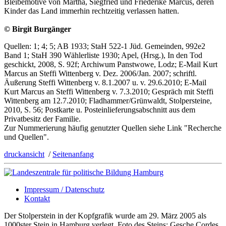
Bleibemotive von Martha, Siegfried und Friederike Marcus, deren
Kinder das Land immerhin rechtzeitig verlassen hatten.
© Birgit Burgänger
Quellen: 1; 4; 5; AB 1933; StaH 522-1 Jüd. Gemeinden, 992e2
Band 1; StaH 390 Wählerliste 1930; Apel, (Hrsg.), In den Tod
geschickt, 2008, S. 92f; Archiwum Panstwowe, Lodz; E-Mail Kurt
Marcus an Steffi Wittenberg v. Dez. 2006/Jan. 2007; schriftl.
Äußerung Steffi Wittenberg v. 8.1.2007 u. v. 29.6.2010; E-Mail
Kurt Marcus an Steffi Wittenberg v. 7.3.2010; Gespräch mit Steffi
Wittenberg am 12.7.2010; Fladhammer/Grünwaldt, Stolpersteine,
2010, S. 56; Postkarte u. Posteinlieferungsabschnitt aus dem
Privatbesitz der Familie.
Zur Nummerierung häufig genutzter Quellen siehe Link "Recherche
und Quellen".
druckansicht
/
Seitenanfang
Impressum / Datenschutz
Kontakt
Der Stolperstein in der Kopfgrafik wurde am 29. März 2005 als
1000ster Stein in Hamburg verlegt. Foto des Steins: Gesche Cordes.