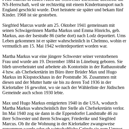
NS-Herrschaft, weil sie rechtzeitig mit einem Kindertransport nach
England geschickt wurde. Dort heiratete sie später und bekam fünf
Kinder. 1968 ist sie gestorben.
Siegfried Marcus wurde am 25. Oktober 1941 gemeinsam mit
seinen Schwägerinnen Martha Markus und Emma Hinrichs, geb.
Markus, aus der Isestraße 86 (siehe dort) nach Lodz deportiert. Ums
Leben gekommen ist er später wahrscheinlich in Chelmno, wohin er
vermutlich am 15. Mai 1942 weiterdeportiert worden war.
Martha Markus war eine jüngere Schwester seiner verstorbenen
Frau und wurde am 19. Dezember 1884 in Lüneburg ge­boren. Sie
blieb unverheiratet und arbeitete als Kontoristin in der Rathausstraße
4 bzw. als Chefsekretärin im Büro ihrer Brü­der Max und Hugo
Markus im Klopstockhaus in der Poststraße 36. Zusammen mit
diesen und der Mutter hatte sie bis zu deren Tod 1936 in der
Kielortallee 16 gewohnt, wo sie nach der Wählerliste der Jüdischen
Gemeinde auch schon 1930 lebte.
Max und Hugo Markus emigrierten 1940 in die USA, wodurch
Martha Markus wahrscheinlich ihre Stelle als Chefsekretärin verlor.
Im Mai 1940 zog sie dann in die Eppendorfer Landstraße 46 zu
ihrer Schwester und ihrem Schwager, Friederike und Siegfried
Marcus. Ob ihr die Wohnung in der Kielortallee zwangsweise
genommen wurde oder ob wirtschaftliche Gründe sie zum Umzug