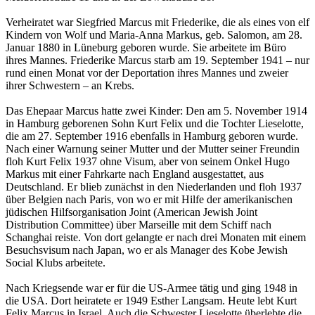
Verheiratet war Siegfried Marcus mit Friederike, die als eines von elf
Kindern von Wolf und Maria-Anna Markus, geb. Salomon, am 28.
Januar 1880 in Lüneburg geboren wurde. Sie arbeitete im Büro
ihres Mannes. Friederike Marcus starb am 19. September 1941 – nur
rund einen Monat vor der Deportation ihres Mannes und zweier
ihrer Schwestern – an Krebs.
Das Ehepaar Marcus hatte zwei Kinder: Den am 5. November 1914
in Hamburg geborenen Sohn Kurt Felix und die Tochter Lieselotte,
die am 27. September 1916 ebenfalls in Hamburg geboren wurde.
Nach einer Warnung seiner Mutter und der Mutter seiner Freundin
floh Kurt Felix 1937 ohne Visum, aber von seinem Onkel Hugo
Markus mit einer Fahrkarte nach England ausgestattet, aus
Deutschland. Er blieb zunächst in den Niederlanden und floh 1937
über Belgien nach Paris, von wo er mit Hilfe der amerikanischen
jüdischen Hilfsorganisation Joint (American Jewish Joint
Distribution Committee) über Marseille mit dem Schiff nach
Schanghai reiste. Von dort gelangte er nach drei Monaten mit einem
Besuchsvisum nach Japan, wo er als Manager des Kobe Jewish
Social Klubs arbeitete.
Nach Kriegsende war er für die US-Armee tätig und ging 1948 in
die USA. Dort heiratete er 1949 Esther Langsam. Heute lebt Kurt
Felix Marcus in Israel. Auch die Schwester Lieselotte überlebte die