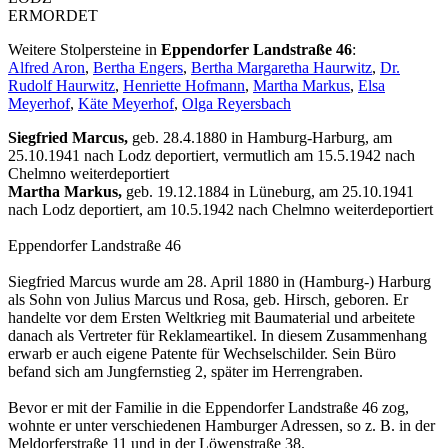
ERMORDET
Weitere Stolpersteine in
Eppendorfer Landstraße 46
:
Alfred Aron
,
Bertha Engers
,
Bertha Margaretha Haurwitz
,
Dr.
Rudolf Haurwitz
,
Henriette Hofmann
,
Martha Markus
,
Elsa
Meyerhof
,
Käte Meyerhof
,
Olga Reyersbach
Siegfried Marcus,
geb. 28.4.1880 in Hamburg-Harburg, am
25.10.1941 nach Lodz deportiert, vermutlich am 15.5.1942 nach
Chelmno weiterdeportiert
Martha Markus,
geb. 19.12.1884 in Lüneburg, am 25.10.1941
nach Lodz deportiert, am 10.5.1942 nach Chelmno weiterdeportiert
Eppendorfer Landstraße 46
Siegfried Marcus wurde am 28. April 1880 in (Hamburg-) Harburg
als Sohn von Julius Marcus und Rosa, geb. Hirsch, geboren. Er
handelte vor dem Ersten Weltkrieg mit Baumaterial und arbeitete
danach als Vertreter für Reklameartikel. In diesem Zusammenhang
erwarb er auch eigene Patente für Wechselschilder. Sein Büro
befand sich am Jungfernstieg 2, später im Herrengraben.
Bevor er mit der Familie in die Eppendorfer Landstraße 46 zog,
wohnte er unter verschiedenen Hamburger Adressen, so z. B. in der
Meldorferstraße 11 und in der Löwenstraße 38.