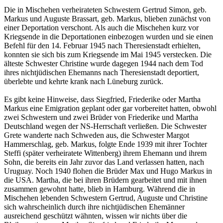
Die in Mischehen verheirateten Schwestern Gertrud Simon, geb.
Markus und Auguste Brassart, geb. Markus, blieben zunächst von
einer Deportation verschont. Als auch die Mischehen kurz vor
Kriegsende in die Deportationen einbezogen wurden und sie einen
Befehl für den 14. Februar 1945 nach Theresienstadt erhielten,
konnten sie sich bis zum Kriegsende im Mai 1945 verstecken. Die
älteste Schwester Christine wurde dagegen 1944 nach dem Tod
ihres nichtjüdischen Ehemanns nach Theresienstadt deportiert,
überlebte und kehrte krank nach Lüneburg zurück.
Es gibt keine Hinweise, dass Siegfried, Friederike oder Martha
Markus eine Emigration ge­plant oder gar vorbereitet hatten, obwohl
zwei Schwestern und zwei Brüder von Friederike und Martha
Deutschland wegen der NS-Herrschaft verließen. Die Schwester
Grete wanderte nach Schweden aus, die Schwester Margot
Hammerschlag, geb. Markus, folgte Ende 1939 mit ihrer Tochter
Steffi (später verheiratete Wittenberg) ihrem Ehemann und ihrem
Sohn, die bereits ein Jahr zuvor das Land verlassen hatten, nach
Uruguay. Noch 1940 flohen die Brüder Max und Hugo Markus in
die USA. Martha, die bei ihren Brüdern gearbeitet und mit ihnen
zusammen gewohnt hatte, blieb in Hamburg. Während die in
Mischehen lebenden Schwestern Gertrud, Auguste und Christine
sich wahrscheinlich durch ihre nichtjüdischen Ehe­män­ner
ausreichend geschützt wähnten, wissen wir nichts über die