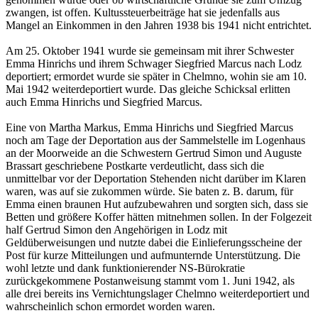
zwangen, ist offen. Kultussteuerbeiträge hat sie jedenfalls aus
Mangel an Einkommen in den Jahren 1938 bis 1941 nicht entrichtet.
Am 25. Oktober 1941 wurde sie gemeinsam mit ihrer Schwester
Emma Hinrichs und ihrem Schwager Siegfried Marcus nach Lodz
deportiert; ermordet wurde sie später in Chelmno, wohin sie am 10.
Mai 1942 weiterdeportiert wurde. Das gleiche Schicksal erlitten
auch Emma Hinrichs und Siegfried Marcus.
Eine von Martha Markus, Emma Hinrichs und Siegfried Marcus
noch am Tage der Deportation aus der Sammelstelle im Logenhaus
an der Moorweide an die Schwestern Gertrud Simon und Auguste
Brassart geschriebene Postkarte verdeutlicht, dass sich die
unmittelbar vor der Deportation Stehenden nicht darüber im Klaren
waren, was auf sie zukommen würde. Sie baten z. B. darum, für
Emma einen braunen Hut aufzubewahren und sorgten sich, dass sie
Betten und größere Koffer hätten mitnehmen sollen. In der Folgezeit
half Gertrud Simon den Angehörigen in Lodz mit
Geldüberweisungen und nutzte dabei die Einlieferungsscheine der
Post für kurze Mitteilungen und aufmunternde Unterstützung. Die
wohl letzte und dank funktionierender NS-Bürokratie
zurückgekommene Postanweisung stammt vom 1. Juni 1942, als
alle drei bereits ins Vernichtungslager Chelmno weiterdeportiert und
wahrscheinlich schon ermordet worden waren.