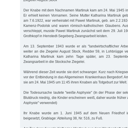
Ziegelei August Stock
Der Knabe mit dem Nachnamen Martinuk kam am 24. Mai 1945 in 
Er erhielt keinen Vornamen. Seine Mutter Katharina Martinuk ge
am 7.6.1922, war verheiratet mit Pawel Martinuk, geb. am 2.2.19
Kamenz-Podolsk und waren römisch-katholischen Glaubens. Aus
verschleppt, musste Pawel Martinuk zunächst seit dem 29. Juli 1
Grothkopf in Henstedt-Segeberg Zwangsarbeit leisten.
Am 13. September 1943 wurde er als "landwirtschaftlicher Arbe
weiter an die Ziegelei August Stock, Redder 59, in Lohbrügge ver
Katharina Martinuk kam zehn Tage später, am 23. September
Zwangsarbeit in die Stocksche Ziegelei.
Während dieser Zeit wurde sie dort schwanger. Kurz nach Kriegs
vor der Entbindung in das Allgemeinen Krankenhaus Bergedorf. A
sie am 24. Mai 1945 um 11:45 ihren Knaben als Totgeburt zur Welt.
Die Todesursache lautete "weiße Asphyxie" (In der Phase der se
Blutdruck niedrig, die Kinder erscheinen weiß, daher wurde früher 
Asphyxie" verwendet)
Ihr Knabe wurde am 1. Juni 1945 auf dem Neuen Friedhof i
beigesetzt, Grablage: Abteilung 38, Nr. 516, zu Fuß.