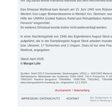
Am Tag darauf wurde Katharina Martinuk aus dem Wochenbett entl
Das Ehepaar Martinuk kam danach am 15. Juni 1945 vom Röprar
Wentorf. Das Lager Bismarckkaserne in Wentorf, Krs. Stormarn, wu
Hilfe der UNRRA (United Nations Relief and Rehabilitation Adminis
Persons" eingerichtet.
Ihr weiteres Schicksal konnte bisher nicht weiterverfolgt werden.
In einer Nachkriegsliste von 1946 des Eigentümers August Stock 
aufgeführt, die in der Dampfziegelei August Stock arbeiten musst
bzw. Ukrainer, 17 Tschechen und 2 Ungarn. Dazu ist nur eine Frau
Martinuk, angegeben.
Stand: April 2026
© Margot Löhr
Quellen: StaH 332-5 Standesämter, Sterberegister 10511 u. 493/1945 Martinu
Alphabetische Meldekartei der Ausländer 1939–1945, 741-4 Fotoarchiv, K 45
70641947 Friedhof Bergedorf, 70644984, 70987594, 73610601, 736449
www.zwangsarbeit-in-hamburg.de, eingesehen 12.2.2022.
druckansicht
/
Seitenanfang
Der Stolperstein i
IMPRESSUM / DATENSCHUTZ
KONTAKT
Stein in Hamburg v