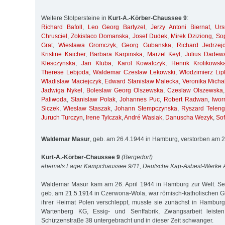
Weitere Stolpersteine in
Kurt-A.-Körber-Chaussee 9
:
Richard Bafoll
,
Leo Georg Bartyzel
,
Jerzy Antoni Biernat
,
Ur
Chrusciel
,
Zokistaco Domanska
,
Josef Dudek
,
Mirek Dziziong
,
So
Grat
,
Wieslawa Gromczyk
,
Georg Gubanska
,
Richard Jedrzej
Kristine Kaicher
,
Barbara Karpinska
,
Marzel Keyl
,
Julius Dadew
Klesczynska
,
Jan Kluba
,
Karol Kowalczyk
,
Henrik Krolikowsk
Therese Lebjoda
,
Waldemar Czeslaw Lekowski
,
Wlodzimierz Lip
Wladislaw Maciejczyk
,
Edward Stanislaw Malecka
,
Veronika Micha
Jadwiga Nykel
,
Boleslaw Georg Olszewska
,
Czeslaw Olszewska
Paliwoda
,
Stanislaw Polak
,
Johannes Puc
,
Robert Radwan
,
Iwo
Siczek
,
Wieslaw Staszak
,
Johann Stempczynska
,
Ryszard Telen
Juruch Turczyn
,
Irene Tylczak
,
André Wasiak
,
Danuscha Wezyk
,
Sof
Waldemar Masur
, geb. am 26.4.1944 in Hamburg, verstorben am 
Kurt-A.-Körber-Chaussee 9
(Bergedorf)
ehemals Lager Kampchaussee 9/11, Deutsche Kap-Asbest-Werke
Waldemar Masur kam am 26. April 1944 in Hamburg zur Welt. Sei
geb. am 21.5.1914 in Czerwona-Wola, war römisch-katholischen G
ihrer Heimat Polen verschleppt, musste sie zunächst in Hamburg
Wartenberg KG, Essig- und Senffabrik, Zwangsarbeit leist
Schützenstraße 38 untergebracht und in dieser Zeit schwanger.