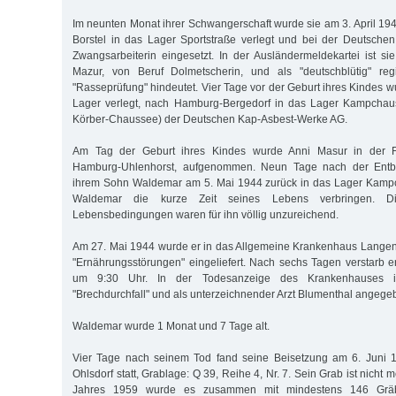
Im neunten Monat ihrer Schwangerschaft wurde sie am 3. April 
Borstel in das Lager Sportstraße verlegt und bei der Deutschen 
Zwangsarbeiterin eingesetzt. In der Ausländermeldekartei ist 
Mazur, von Beruf Dolmetscherin, und als "deutschblütig" regi
"Rasseprüfung" hindeutet. Vier Tage vor der Geburt ihres Kindes w
Lager verlegt, nach Hamburg-Bergedorf in das Lager Kampchaus
Körber-Chaussee) der Deutschen Kap-Asbest-Werke AG.
Am Tag der Geburt ihres Kindes wurde Anni Masur in der Fr
Hamburg-Uhlenhorst, aufgenommen. Neun Tage nach der Entbi
ihrem Sohn Waldemar am 5. Mai 1944 zurück in das Lager Kamp
Waldemar die kurze Zeit seines Lebens verbringen. D
Lebensbedingungen waren für ihn völlig unzureichend.
Am 27. Mai 1944 wurde er in das Allgemeine Krankenhaus Langen
"Ernährungsstörungen" eingeliefert. Nach sechs Tagen verstarb e
um 9:30 Uhr. In der Todesanzeige des Krankenhauses is
"Brechdurchfall" und als unterzeichnender Arzt Blumenthal angege
Waldemar wurde 1 Monat und 7 Tage alt.
Vier Tage nach seinem Tod fand seine Beisetzung am 6. Juni 
Ohlsdorf statt, Grablage: Q 39, Reihe 4, Nr. 7. Sein Grab ist nicht
Jahres 1959 wurde es zusammen mit mindestens 146 Gräb