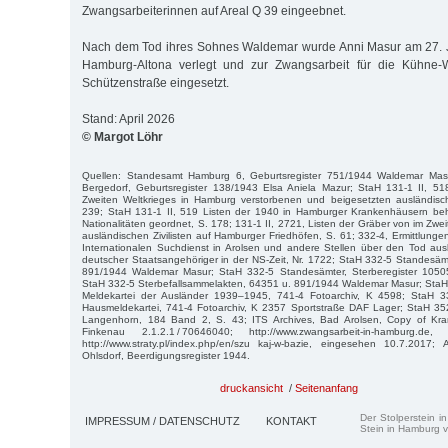
Zwangsarbeiterinnen auf Areal Q 39 eingeebnet.
Nach dem Tod ihres Sohnes Waldemar wurde Anni Masur am 27. 
Hamburg-Altona verlegt und zur Zwangsarbeit für die Kühne-
Schützenstraße eingesetzt.
Stand: April 2026
© Margot Löhr
Quellen: Standesamt Hamburg 6, Geburtsregister 751/1944 Waldemar Ma
Bergedorf, Geburtsregister 138/1943 Elsa Aniela Mazur; StaH 131-1 II, 5
Zweiten Weltkrieges in Hamburg verstorbenen und beigesetzten ausländische
239; StaH 131-1 II, 519 Listen der 1940 in Hamburger Krankenhäusern be
Nationalitäten geordnet, S. 178; 131-1 II, 2721, Listen der Gräber von im Zwe
ausländischen Zivilisten auf Hamburger Friedhöfen, S. 61; 332-4, Ermittlungen
Internationalen Suchdienst in Arolsen und andere Stellen über den Tod ausl
deutscher Staatsangehöriger in der NS-Zeit, Nr. 1722; StaH 332-5 Standesämt
891/1944 Waldemar Masur; StaH 332-5 Standesämter, Sterberegister 1050
StaH 332-5 Sterbefallsammelakten, 64351 u. 891/1944 Waldemar Masur; StaH 
Meldekartei der Ausländer 1939–1945, 741-4 Fotoarchiv, K 4598; StaH 
Hausmeldekartei, 741-4 Fotoarchiv, K 2357 Sportstraße DAF Lager; StaH 352
Langenhorn, 184 Band 2, S. 43; ITS Archives, Bad Arolsen, Copy of Kran
Finkenau 2.1.2.1 / 70646040; http://www.zwangsarbeit-in-hamburg.de
http://www.straty.pl/index.php/en/szu kaj-w-bazie, eingesehen 10.7.2017; 
Ohlsdorf, Beerdigungsregister 1944.
druckansicht
/
Seitenanfang
Der Stolperstein i
IMPRESSUM / DATENSCHUTZ
KONTAKT
Stein in Hamburg v