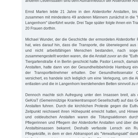
anderen Lebensdaten sind dem Aufnahmebuch der Alsterdorfer An
Ernst Marten lebte 21 Jahre in den Alsterdorfer Anstalten, bi
zusammen mit mindestens 49 anderen Männern zunächst in die "H
Langenhorn" überführt wurde. Drei Tage später folgte ihnen ein T
20 Frauen dorthin.
Michael Wunder, der die Geschichte der ermordeten Alsterdorfer P
hat, wies darauf hin, dass die Transporte, die überwiegend au
und nicht arbeitsfähigen Menschen bestanden, nach sog
zusammengestellt worden waren, die die Anstalt zuvor an die "Euth
Tiergartenstraße 4 in Berlin geschickt hatte. Pastor Lensch, damals
Anstalten, hatte dann von der Gesundheitsbehörde Hamburg ein
der Transportteilnehmer erhalten. Der Gesundheitssenator O
versichert, es handele sich lediglich um eine Verlegung, um die Al
entlasten und die in Langenhorn leerstehenden Betten sinnvoll zu 
Dennoch machte sich Aufregung unter den Insassen breit, als
GeKraT (Gemeinnützige Krankentransport Gesellschaft) auf das Ge
Anstalten fuhren. Durch die kirchlichen Proteste gegen die Eut
Zeitpunkt reichsweit ihren Höhepunkt erreicht hatten, und Hin
und ostdeutschen Anstalten waren die Tötungsaktionen dur
Pflegerinnen und Pflegern der Alsterdorfer Anstalten und über di
Anstaltsinsassen bekannt. Deshalb verfasste Lensch ein R
Pflegekräfte, in dem er den Abtransport als "Verwaltungsakt" darst