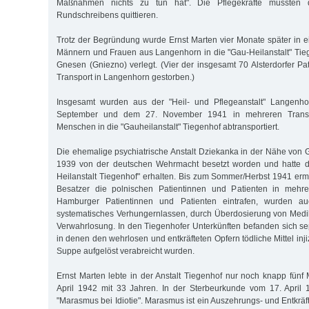
Maßnahmen nichts zu tun hat". Die Pflegekräfte mussten
Rundschreibens quittieren.
Trotz der Begründung wurde Ernst Marten vier Monate später in 
Männern und Frauen aus Langenhorn in die "Gau-Heilanstalt" Tie
Gnesen (Gniezno) verlegt. (Vier der insgesamt 70 Alsterdorfer P
Transport in Langenhorn gestorben.)
Insgesamt wurden aus der "Heil- und Pflegeanstalt" Langenh
September und dem 27. November 1941 in mehreren Trans
Menschen in die "Gauheilanstalt" Tiegenhof abtransportiert.
Die ehemalige psychiatrische Anstalt Dziekanka in der Nähe von
1939 von der deutschen Wehrmacht besetzt worden und hatte d
Heilanstalt Tiegenhof" erhalten. Bis zum Sommer/Herbst 1941 er
Besatzer die polnischen Patientinnen und Patienten in mehre
Hamburger Patientinnen und Patienten eintrafen, wurden au
systematisches Verhungernlassen, durch Überdosierung von Med
Verwahrlosung. In den Tiegenhofer Unterkünften befanden sich s
in denen den wehrlosen und entkräfteten Opfern tödliche Mittel injiz
Suppe aufgelöst verabreicht wurden.
Ernst Marten lebte in der Anstalt Tiegenhof nur noch knapp fünf 
April 1942 mit 33 Jahren. In der Sterbeurkunde vom 17. April
"Marasmus bei Idiotie". Marasmus ist ein Auszehrungs- und Entkrä