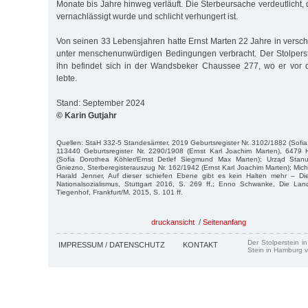
Monate bis Jahre hinweg verläuft. Die Sterbeursache verdeutlicht,
vernachlässigt wurde und schlicht verhungert ist.
Von seinen 33 Lebensjahren hatte Ernst Marten 22 Jahre in versch
unter menschenunwürdigen Bedingungen verbracht. Der Stolperst
ihn befindet sich in der Wandsbeker Chaussee 277, wo er vor d
lebte.
Stand: September 2024
© Karin Gutjahr
Quellen: StaH 332-5 Standesämter, 2019 Geburtsregister Nr. 3102/1882 (Sofia
113440 Geburtsregister Nr. 2290/1908 (Ernst Karl Joachim Marten), 6479 He
(Sofia Dorothea Köhler/Ernst Detlef Siegmund Max Marten); Urząd Stan
Gniezno, Sterberegisterauszug Nr. 162/1942 (Ernst Karl Joachim Marten); Mich
Harald Jenner, Auf dieser schiefen Ebene gibt es kein Halten mehr – Die 
Nationalsozialismus, Stuttgart 2016, S. 269 ff.; Enno Schwanke, Die Land
Tiegenhof, Frankfurt/M. 2015, S. 101 ff.
druckansicht
/
Seitenanfang
Der Stolperstein i
IMPRESSUM / DATENSCHUTZ
KONTAKT
Stein in Hamburg v