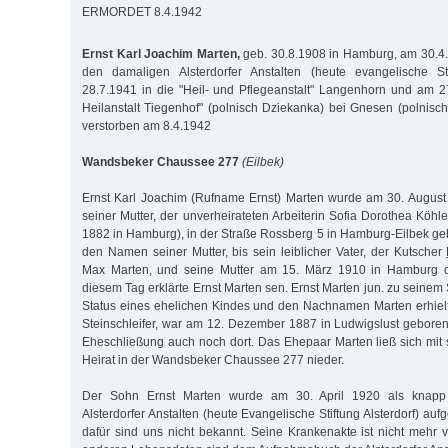
ERMORDET 8.4.1942
Ernst Karl Joachim Marten,
geb. 30.8.1908 in Hamburg, am 30.
den damaligen Alsterdorfer Anstalten (heute evangelische Sti
28.7.1941 in die "Heil- und Pflegeanstalt" Langenhorn und am 2
Heilanstalt Tiegenhof" (polnisch Dziekanka) bei Gnesen (polnisch
verstorben am 8.4.1942
Wandsbeker Chaussee 277
(Eilbek)
Ernst Karl Joachim (Rufname Ernst) Marten wurde am 30. Augus
seiner Mutter, der unverheirateten Arbeiterin Sofia Dorothea Köhl
1882 in Hamburg), in der Straße Rossberg 5 in Hamburg-Eilbek geb
den Namen seiner Mutter, bis sein leiblicher Vater, der Kutscher
Max Marten, und seine Mutter am 15. März 1910 in Hamburg d
diesem Tag erklärte Ernst Marten sen. Ernst Marten jun. zu seine
Status eines ehelichen Kindes und den Nachnamen Marten erhielt.
Steinschleifer, war am 12. Dezember 1887 in Ludwigslust geboren 
Eheschließung auch noch dort. Das Ehepaar Marten ließ sich mi
Heirat in der Wandsbeker Chaussee 277 nieder.
Der Sohn Ernst Marten wurde am 30. April 1920 als knapp 
Alsterdorfer Anstalten (heute Evangelische Stiftung Alsterdorf) 
dafür sind uns nicht bekannt. Seine Krankenakte ist nicht mehr 