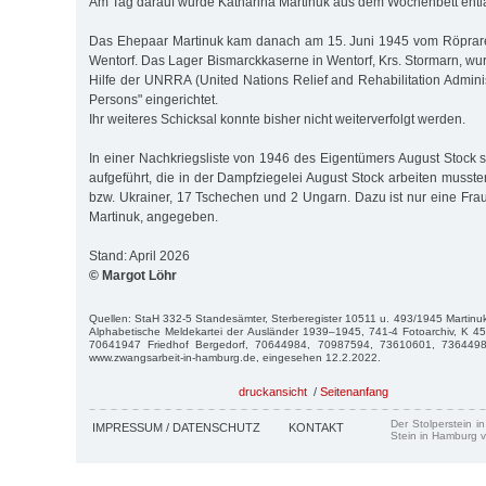
Am Tag darauf wurde Katharina Martinuk aus dem Wochenbett entl
Das Ehepaar Martinuk kam danach am 15. Juni 1945 vom Röprar
Wentorf. Das Lager Bismarckkaserne in Wentorf, Krs. Stormarn, wu
Hilfe der UNRRA (United Nations Relief and Rehabilitation Adminis
Persons" eingerichtet.
Ihr weiteres Schicksal konnte bisher nicht weiterverfolgt werden.
In einer Nachkriegsliste von 1946 des Eigentümers August Stock 
aufgeführt, die in der Dampfziegelei August Stock arbeiten musst
bzw. Ukrainer, 17 Tschechen und 2 Ungarn. Dazu ist nur eine Frau
Martinuk, angegeben.
Stand: April 2026
© Margot Löhr
Quellen: StaH 332-5 Standesämter, Sterberegister 10511 u. 493/1945 Martinu
Alphabetische Meldekartei der Ausländer 1939–1945, 741-4 Fotoarchiv, K 45
70641947 Friedhof Bergedorf, 70644984, 70987594, 73610601, 736449
www.zwangsarbeit-in-hamburg.de, eingesehen 12.2.2022.
druckansicht
/
Seitenanfang
Der Stolperstein i
IMPRESSUM / DATENSCHUTZ
KONTAKT
Stein in Hamburg v