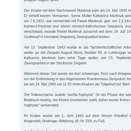
Ziegelei August Stock
Der Knabe mit dem Nachnamen Martinuk kam am 24. Mai 1945 in 
Er erhielt keinen Vornamen. Seine Mutter Katharina Martinuk ge
am 7.6.1922, war verheiratet mit Pawel Martinuk, geb. am 2.2.19
Kamenz-Podolsk und waren römisch-katholischen Glaubens. Aus
verschleppt, musste Pawel Martinuk zunächst seit dem 29. Juli 1
Grothkopf in Henstedt-Segeberg Zwangsarbeit leisten.
Am 13. September 1943 wurde er als "landwirtschaftlicher Arbe
weiter an die Ziegelei August Stock, Redder 59, in Lohbrügge ver
Katharina Martinuk kam zehn Tage später, am 23. September
Zwangsarbeit in die Stocksche Ziegelei.
Während dieser Zeit wurde sie dort schwanger. Kurz nach Kriegs
vor der Entbindung in das Allgemeinen Krankenhaus Bergedorf. A
sie am 24. Mai 1945 um 11:45 ihren Knaben als Totgeburt zur Welt.
Die Todesursache lautete "weiße Asphyxie" (In der Phase der se
Blutdruck niedrig, die Kinder erscheinen weiß, daher wurde früher 
Asphyxie" verwendet)
Ihr Knabe wurde am 1. Juni 1945 auf dem Neuen Friedhof i
beigesetzt, Grablage: Abteilung 38, Nr. 516, zu Fuß.