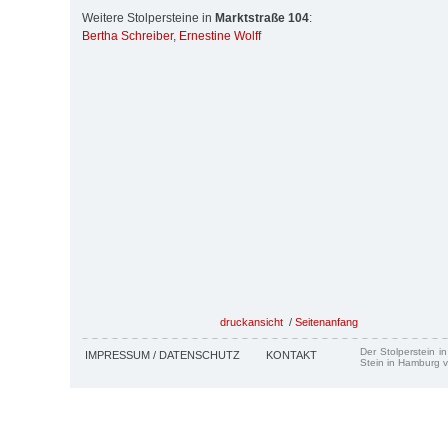
Weitere Stolpersteine in
Marktstraße 104
:
Bertha Schreiber
,
Ernestine Wolff
druckansicht
/
Seitenanfang
Der Stolperstein i
IMPRESSUM / DATENSCHUTZ
KONTAKT
Stein in Hamburg v