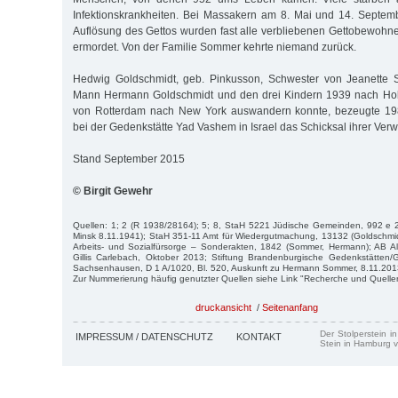
Infektionskrankheiten. Bei Massakern am 8. Mai und 14. Septe
Auflösung des Gettos wurden fast alle verbliebenen Gettobewoh
ermordet. Von der Familie Sommer kehrte niemand zurück.
Hedwig Goldschmidt, geb. Pinkusson, Schwester von Jeanette 
Mann Hermann Goldschmidt und den drei Kindern 1939 nach Hol
von Rotterdam nach New York auswandern konnte, bezeugte 198
bei der Gedenkstätte Yad Vashem in Israel das Schicksal ihrer Ver
Stand September 2015
© Birgit Gewehr
Quellen: 1; 2 (R 1938/28164); 5; 8, StaH 5221 Jüdische Gemeinden, 992 e 2
Minsk 8.11.1941); StaH 351-11 Amt für Wiedergutmachung, 13132 (Goldschmi
Arbeits- und Sozialfürsorge – Sonderakten, 1842 (Sommer, Hermann); AB Al
Gillis Carlebach, Oktober 2013; Stiftung Brandenburgische Gedenkstätte
Sachsenhausen, D 1 A/1020, Bl. 520, Auskunft zu Hermann Sommer, 8.11.201
Zur Nummerierung häufig genutzter Quellen siehe Link "Recherche und Quelle
druckansicht
/
Seitenanfang
Der Stolperstein i
IMPRESSUM / DATENSCHUTZ
KONTAKT
Stein in Hamburg v