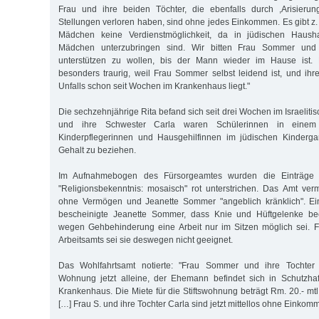
Frau und ihre beiden Töchter, die ebenfalls durch ,Arisierun
Stellungen verloren haben, sind ohne jedes Einkommen. Es gibt z. 
Mädchen keine Verdienstmöglichkeit, da in jüdischen Hausha
Mädchen unterzubringen sind. Wir bitten Frau Sommer und 
unterstützen zu wollen, bis der Mann wieder im Hause ist. D
besonders traurig, weil Frau Sommer selbst leidend ist, und ihre
Unfalls schon seit Wochen im Krankenhaus liegt."
Die sechzehnjährige Rita befand sich seit drei Wochen im Israelit
und ihre Schwester Carla waren Schülerinnen in einem 
Kinderpflegerinnen und Hausgehilfinnen im jüdischen Kinderga
Gehalt zu beziehen.
Im Aufnahmebogen des Fürsorgeamtes wurden die Einträge "
"Religionsbekenntnis: mosaisch" rot unterstrichen. Das Amt verm
ohne Vermögen und Jeanette Sommer "angeblich kränklich". Ein
bescheinigte Jeanette Sommer, dass Knie und Hüftgelenke bee
wegen Gehbehinderung eine Arbeit nur im Sitzen möglich sei. F
Arbeitsamts sei sie deswegen nicht geeignet.
Das Wohlfahrtsamt notierte: "Frau Sommer und ihre Tochte
Wohnung jetzt alleine, der Ehemann befindet sich in Schutzhaf
Krankenhaus. Die Miete für die Stiftswohnung beträgt Rm. 20.- mt
[…] Frau S. und ihre Tochter Carla sind jetzt mittellos ohne Einkom