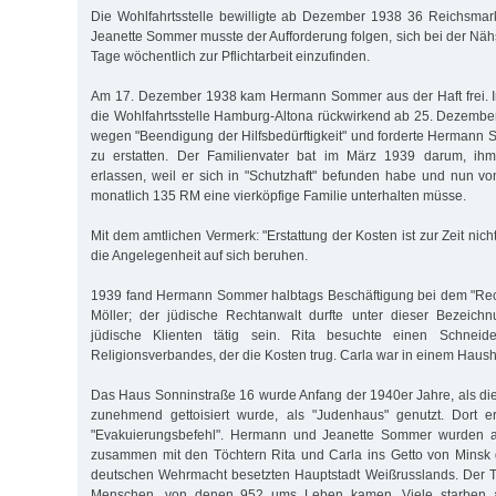
Die Wohlfahrtsstelle bewilligte ab Dezember 1938 36 Reichsmark
Jeanette Sommer musste der Aufforderung folgen, sich bei der Näh
Tage wöchentlich zur Pflichtarbeit einzufinden.
Am 17. Dezember 1938 kam Hermann Sommer aus der Haft frei. Im
die Wohlfahrtsstelle Hamburg-Altona rückwirkend ab 25. Dezember
wegen "Beendigung der Hilfsbedürftigkeit" und forderte Hermann 
zu erstatten. Der Familienvater bat im März 1939 darum, ih
erlassen, weil er sich in "Schutzhaft" befunden habe und nun v
monatlich 135 RM eine vierköpfige Familie unterhalten müsse.
Mit dem amtlichen Vermerk: "Erstattung der Kosten ist zur Zeit nich
die Angelegenheit auf sich beruhen.
1939 fand Hermann Sommer halbtags Beschäftigung bei dem "Re
Möller; der jüdische Rechtanwalt durfte unter dieser Bezeichn
jüdische Klienten tätig sein. Rita besuchte einen Schneid
Religionsverbandes, der die Kosten trug. Carla war in einem Hausha
Das Haus Sonninstraße 16 wurde Anfang der 1940er Jahre, als di
zunehmend gettoisiert wurde, als "Judenhaus" genutzt. Dort er
"Evakuierungsbefehl". Hermann und Jeanette Sommer wurden
zusammen mit den Töchtern Rita und Carla ins Getto von Minsk d
deutschen Wehrmacht besetzten Hauptstadt Weißrusslands. Der T
Menschen, von denen 952 ums Leben kamen. Viele starben a