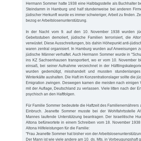
Hermann Sommer hatte 1938 eine Halbtagsstelle als Buchhalter b
Steindamm in Hamburg und half stundenweise bei anderen Firm
jüdischer Herkunft wurde es immer schwieriger, Arbeit zu finden. Ze
bezog er Arbeitslosenunterstützung.
In der Nacht vom 9. auf den 10. November 1938 wurden jüd
Gebetsstuben demoliert, jüdische Familien terrorisiert, die A
verwüstet. Diese Ausschreitungen, bis dahin Höhepunkt anti-jüdi
waren zentral organisiert. In Hamburg wurden auf Anweisungen 
jüdische Männer verhaftet. Auch Hermann Sommer wurde in "Sch
ins KZ Sachsenhausen transportiert, wo er vom 10. November 
einsaß, bei seiner Aufnahme verzeichnet in der Häftlingskategori
wurden gedemütigt, misshandelt und mussten stundenlanges
Winterkälte aushalten. Die Haft im Konzentrationslager sollte die j
Emigration zwingen. Deswegen kamen die meisten nach einigen W
mit der Auflage, Deutschland zu verlassen. Viele litten nach der 
psychisch an den Haftfolgen.
Für Familie Sommer bedeutete die Haftzeit des Familienernährers 
Einbruch. Jeanette Sommer musste bei der Wohlfahrtsstelle A
Mannes laufende Unterstützung beantragen. Der Israelitische H
Altona befürwortete in einem Schreiben vom 18. November 1938
Altona Hilfeleistungen für die Familie:
"Frau Jeanette Sommer hat bisher von der Arbeitslosenunterstützu
Der Mann ist wie viele andere am 10. ds. Mts. in Vorbeugungshaf