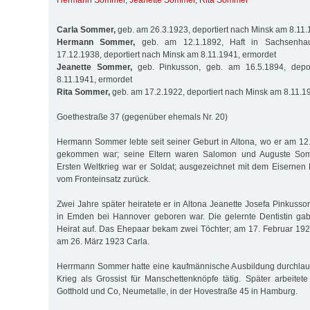
Hermann Sommer
,
Jeanette Sommer
,
Rita Sommer
Carla Sommer,
geb. am 26.3.1923, deportiert nach Minsk am 8.11.
Hermann Sommer,
geb. am 12.1.1892, Haft in Sachsenha
17.12.1938, deportiert nach Minsk am 8.11.1941, ermordet
Jeanette Sommer,
geb. Pinkusson, geb. am 16.5.1894, depo
8.11.1941, ermordet
Rita Sommer,
geb. am 17.2.1922, deportiert nach Minsk am 8.11.1
Goethestraße 37 (gegenüber ehemals Nr. 20)
Hermann Sommer lebte seit seiner Geburt in Altona, wo er am 12
gekommen war; seine Eltern waren Salomon und Auguste Som
Ersten Weltkrieg war er Soldat; ausgezeichnet mit dem Eisernen 
vom Fronteinsatz zurück.
Zwei Jahre später heiratete er in Altona Jeanette Josefa Pinkuss
in Emden bei Hannover geboren war. Die gelernte Dentistin gab
Heirat auf. Das Ehepaar bekam zwei Töchter; am 17. Februar 19
am 26. März 1923 Carla.
Herrmann Sommer hatte eine kaufmännische Ausbildung durchla
Krieg als Grossist für Manschettenknöpfe tätig. Später arbeitete
Gotthold und Co, Neumetalle, in der Hovestraße 45 in Hamburg.