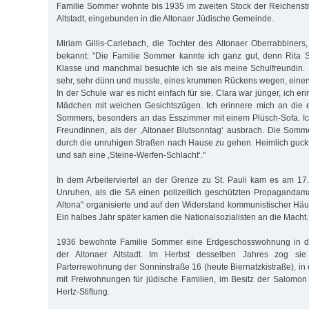
Familie Sommer wohnte bis 1935 im zweiten Stock der Reichenstr
Altstadt, eingebunden in die Altonaer Jüdische Gemeinde.
Miriam Gillis-Carlebach, die Tochter des Altonaer Oberrabbiners
bekannt: "Die Familie Sommer kannte ich ganz gut, denn Rita
Klasse und manchmal besuchte ich sie als meine Schulfreundin.
sehr, sehr dünn und musste, eines krummen Rückens wegen, einen 
In der Schule war es nicht einfach für sie. Clara war jünger, ich e
Mädchen mit weichen Gesichtszügen. Ich erinnere mich an die
Sommers, besonders an das Esszimmer mit einem Plüsch-Sofa. Ic
Freundinnen, als der ‚Altonaer Blutsonntag‘ ausbrach. Die Somme
durch die unruhigen Straßen nach Hause zu gehen. Heimlich guck
und sah eine ‚Steine-Werfen-Schlacht‘."
In dem Arbeiterviertel an der Grenze zu St. Pauli kam es am 17.
Unruhen, als die SA einen polizeilich geschützten Propagandam
Altona" organisierte und auf den Widerstand kommunistischer Häus
Ein halbes Jahr später kamen die Nationalsozialisten an die Macht.
1936 bewohnte Familie Sommer eine Erdgeschosswohnung in de
der Altonaer Altstadt. Im Herbst desselben Jahres zog si
Parterrewohnung der Sonninstraße 16 (heute Biernatzkistraße), in 
mit Freiwohnungen für jüdische Familien, im Besitz der Salomo
Hertz-Stiftung.