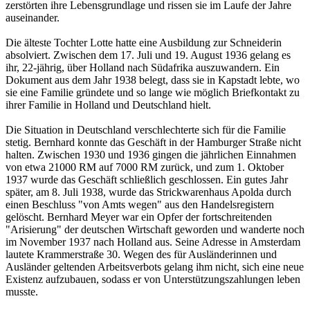
zerstörten ihre Lebensgrundlage und rissen sie im Laufe der Jahre
auseinander.
Die älteste Tochter Lotte hatte eine Ausbildung zur Schneiderin
absolviert. Zwischen dem 17. Juli und 19. August 1936 gelang es
ihr, 22-jährig, über Holland nach Südafrika auszuwandern. Ein
Dokument aus dem Jahr 1938 belegt, dass sie in Kapstadt lebte, wo
sie eine Familie gründete und so lange wie möglich Briefkontakt zu
ihrer Familie in Holland und Deutschland hielt.
Die Situation in Deutschland verschlechterte sich für die Familie
stetig. Bernhard konnte das Geschäft in der Hamburger Straße nicht
halten. Zwischen 1930 und 1936 gingen die jährlichen Einnahmen
von etwa 21000 RM auf 7000 RM zurück, und zum 1. Oktober
1937 wurde das Geschäft schließlich geschlossen. Ein gutes Jahr
später, am 8. Juli 1938, wurde das Strickwarenhaus Apolda durch
einen Beschluss "von Amts wegen" aus den Handelsregistern
gelöscht. Bernhard Meyer war ein Opfer der fortschreitenden
"Arisierung" der deutschen Wirtschaft geworden und wanderte noch
im November 1937 nach Holland aus. Seine Adresse in Amsterdam
lautete Krammerstraße 30. Wegen des für Ausländerinnen und
Ausländer geltenden Arbeitsverbots gelang ihm nicht, sich eine neue
Existenz aufzubauen, sodass er von Unterstützungszahlungen leben
musste.