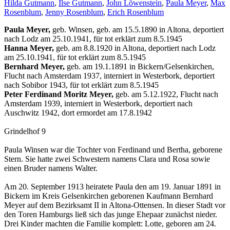
Hilda Gutmann
,
Ilse Gutmann
,
John Löwenstein
,
Paula Meyer
,
Max
Rosenblum
,
Jenny Rosenblum
,
Erich Rosenblum
Paula Meyer,
geb. Winsen, geb. am 15.5.1890 in Altona, deportiert
nach Lodz am 25.10.1941, für tot erklärt zum 8.5.1945
Hanna Meyer,
geb. am 8.8.1920 in Altona, deportiert nach Lodz
am 25.10.1941, für tot erklärt zum 8.5.1945
Bernhard Meyer,
geb. am 19.1.1891 in Bickern/Gelsenkirchen,
Flucht nach Amsterdam 1937, interniert in Westerbork, deportiert
nach Sobibor 1943, für tot erklärt zum 8.5.1945
Peter Ferdinand Moritz Meyer,
geb. am 5.12.1922, Flucht nach
Amsterdam 1939, interniert in Westerbork, deportiert nach
Auschwitz 1942, dort ermordet am 17.8.1942
Grindelhof 9
Paula Winsen war die Tochter von Ferdinand und Bertha, geborene
Stern. Sie hatte zwei Schwestern namens Clara und Rosa sowie
einen Bruder namens Walter.
Am 20. September 1913 heiratete Paula den am 19. Januar 1891 in
Bickern im Kreis Gelsenkirchen geborenen Kaufmann Bernhard
Meyer auf dem Bezirksamt II in Altona-Ottensen. In dieser Stadt vor
den Toren Hamburgs ließ sich das junge Ehepaar zunächst nieder.
Drei Kinder machten die Familie komplett: Lotte, geboren am 24.