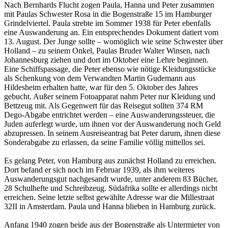
Nach Bernhards Flucht zogen Paula, Hanna und Peter zusammen
mit Paulas Schwester Rosa in die Bogenstraße 15 im Hamburger
Grindelviertel. Paula strebte im Sommer 1938 für Peter ebenfalls
eine Auswanderung an. Ein entsprechendes Dokument datiert vom
13. August. Der Junge sollte – womöglich wie seine Schwester über
Holland – zu seinem Onkel, Paulas Bruder Walter Winsen, nach
Johannesburg ziehen und dort im Oktober eine Lehre beginnen.
Eine Schiffspassage, die Peter ebenso wie nötige Kleidungsstücke
als Schenkung von dem Verwandten Martin Gudemann aus
Hildesheim erhalten hatte, war für den 5. Oktober des Jahres
gebucht. Außer seinem Fotoapparat nahm Peter nur Kleidung und
Bettzeug mit. Als Gegenwert für das Reisegut sollten 374 RM
Dego-Abgabe entrichtet werden – eine Auswanderungssteuer, die
Juden auferlegt wurde, um ihnen vor der Auswanderung noch Geld
abzupressen. In seinem Ausreiseantrag bat Peter darum, ihnen diese
Sonderabgabe zu erlassen, da seine Familie völlig mittellos sei.
Es gelang Peter, von Hamburg aus zunächst Holland zu erreichen.
Dort befand er sich noch im Februar 1939, als ihm weiteres
Auswanderungsgut nachgesandt wurde, unter anderem 83 Bücher,
28 Schulhefte und Schreibzeug. Südafrika sollte er allerdings nicht
erreichen. Seine letzte selbst gewählte Adresse war die Millestraat
32II in Amsterdam. Paula und Hanna blieben in Hamburg zurück.
Anfang 1940 zogen beide aus der Bogenstraße als Untermieter von