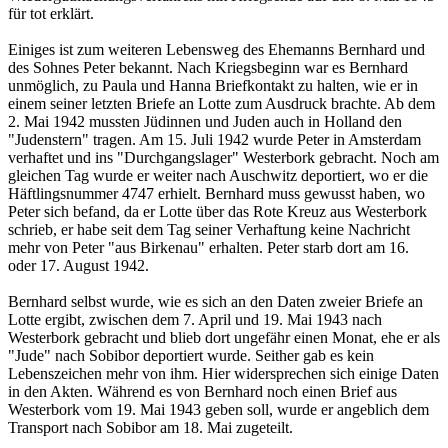
für tot erklärt.
Einiges ist zum weiteren Lebensweg des Ehemanns Bernhard und
des Sohnes Peter bekannt. Nach Kriegsbeginn war es Bernhard
unmöglich, zu Paula und Hanna Briefkontakt zu halten, wie er in
einem seiner letzten Briefe an Lotte zum Ausdruck brachte. Ab dem
2. Mai 1942 mussten Jüdinnen und Juden auch in Holland den
"Judenstern" tragen. Am 15. Juli 1942 wurde Peter in Amsterdam
verhaftet und ins "Durchgangslager" Westerbork gebracht. Noch am
gleichen Tag wurde er weiter nach Auschwitz deportiert, wo er die
Häftlingsnummer 4747 erhielt. Bernhard muss gewusst haben, wo
Peter sich befand, da er Lotte über das Rote Kreuz aus Westerbork
schrieb, er habe seit dem Tag seiner Verhaftung keine Nachricht
mehr von Peter "aus Birkenau" erhalten. Peter starb dort am 16.
oder 17. August 1942.
Bernhard selbst wurde, wie es sich an den Daten zweier Briefe an
Lotte ergibt, zwischen dem 7. April und 19. Mai 1943 nach
Westerbork gebracht und blieb dort ungefähr einen Monat, ehe er als
"Jude" nach Sobibor deportiert wurde. Seither gab es kein
Lebenszeichen mehr von ihm. Hier widersprechen sich einige Daten
in den Akten. Während es von Bernhard noch einen Brief aus
Westerbork vom 19. Mai 1943 geben soll, wurde er angeblich dem
Transport nach Sobibor am 18. Mai zugeteilt.