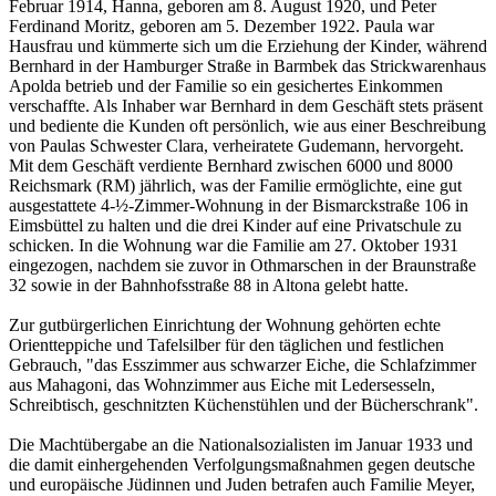
Februar 1914, Hanna, geboren am 8. August 1920, und Peter
Ferdinand Moritz, geboren am 5. Dezember 1922. Paula war
Hausfrau und kümmerte sich um die Erziehung der Kinder, während
Bernhard in der Hamburger Straße in Barmbek das Strickwarenhaus
Apolda betrieb und der Familie so ein gesichertes Einkommen
verschaffte. Als Inhaber war Bernhard in dem Geschäft stets präsent
und bediente die Kunden oft persönlich, wie aus einer Beschreibung
von Paulas Schwester Clara, verheiratete Gudemann, hervorgeht.
Mit dem Geschäft verdiente Bernhard zwischen 6000 und 8000
Reichsmark (RM) jährlich, was der Familie ermöglichte, eine gut
ausgestattete 4-½-Zimmer-Wohnung in der Bismarckstraße 106 in
Eimsbüttel zu halten und die drei Kinder auf eine Privatschule zu
schicken. In die Wohnung war die Familie am 27. Oktober 1931
eingezogen, nachdem sie zuvor in Othmarschen in der Braunstraße
32 sowie in der Bahnhofsstraße 88 in Altona gelebt hatte.
Zur gutbürgerlichen Einrichtung der Wohnung gehörten echte
Orientteppiche und Tafelsilber für den täglichen und festlichen
Gebrauch, "das Esszimmer aus schwarzer Eiche, die Schlafzimmer
aus Mahagoni, das Wohnzimmer aus Eiche mit Ledersesseln,
Schreibtisch, geschnitzten Küchenstühlen und der Bücherschrank".
Die Machtübergabe an die Nationalsozialisten im Januar 1933 und
die damit einhergehenden Verfolgungsmaßnahmen gegen deutsche
und europäische Jüdinnen und Juden betrafen auch Familie Meyer,