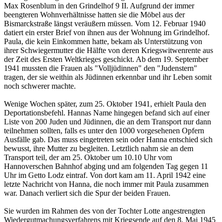
Max Rosenblum in den Grindelhof 9 II. Aufgrund der immer
beengteren Wohnverhältnisse hatten sie die Möbel aus der
Bismarckstraße längst veräußern müssen. Vom 12. Februar 1940
datiert ein erster Brief von ihnen aus der Wohnung im Grindelhof.
Paula, die kein Einkommen hatte, bekam als Unterstützung von
ihrer Schwiegermutter die Hälfte von deren Kriegswitwenrente aus
der Zeit des Ersten Weltkrieges geschickt. Ab dem 19. September
1941 mussten die Frauen als "Volljüdinnen" den "Judenstern"
tragen, der sie weithin als Jüdinnen erkennbar und ihr Leben somit
noch schwerer machte.
Wenige Wochen später, zum 25. Oktober 1941, erhielt Paula den
Deportationsbefehl. Hannas Name hingegen befand sich auf einer
Liste von 200 Juden und Jüdinnen, die an dem Transport nur dann
teilnehmen sollten, falls es unter den 1000 vorgesehenen Opfern
Ausfälle gab. Das muss eingetreten sein oder Hanna entschied sich
bewusst, ihre Mutter zu begleiten. Letztlich nahm sie an dem
Transport teil, der am 25. Oktober um 10.10 Uhr vom
Hannoverschen Bahnhof abging und am folgenden Tag gegen 11
Uhr im Getto Lodz eintraf. Von dort kam am 11. April 1942 eine
letzte Nachricht von Hanna, die noch immer mit Paula zusammen
war. Danach verliert sich die Spur der beiden Frauen.
Sie wurden im Rahmen des von der Tochter Lotte angestrengten
Wiedergutmachungsverfahrens mit Kriegsende auf den 8. Mai 1945