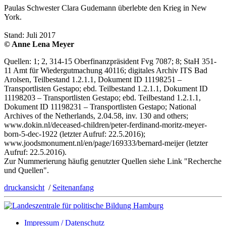
Paulas Schwester Clara Gudemann überlebte den Krieg in New
York.
Stand: Juli 2017
© Anne Lena Meyer
Quellen: 1; 2, 314-15 Oberfinanzpräsident Fvg 7087; 8; StaH 351-
11 Amt für Wiedergutmachung 40116; digitales Archiv ITS Bad
Arolsen, Teilbestand 1.2.1.1, Dokument ID 11198251 –
Transportlisten Gestapo; ebd. Teilbestand 1.2.1.1, Dokument ID
11198203 – Transportlisten Gestapo; ebd. Teilbestand 1.2.1.1,
Dokument ID 11198231 – Transportlisten Gestapo; National
Archives of the Netherlands, 2.04.58, inv. 130 and others;
www.dokin.nl/deceased-children/peter-ferdinand-moritz-meyer-
born-5-dec-1922 (letzter Aufruf: 22.5.2016);
www.joodsmonument.nl/en/page/169333/bernard-meijer (letzter
Aufruf: 22.5.2016).
Zur Nummerierung häufig genutzter Quellen siehe Link "Recherche
und Quellen".
druckansicht
/
Seitenanfang
Impressum / Datenschutz