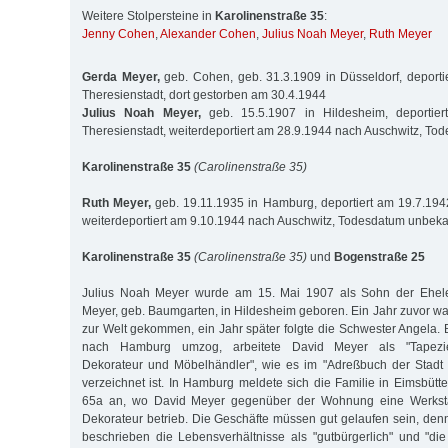
Weitere Stolpersteine in
Karolinenstraße 35
:
Jenny Cohen
,
Alexander Cohen
,
Julius Noah Meyer
,
Ruth Meyer
Gerda Meyer,
geb. Cohen, geb. 31.3.1909 in Düsseldorf, deport
Theresienstadt, dort gestorben am 30.4.1944
Julius Noah Meyer,
geb. 15.5.1907 in Hildesheim, deportie
Theresienstadt, weiterdeportiert am 28.9.1944 nach Auschwitz, T
Karolinenstraße 35
(Carolinenstraße 35)
Ruth Meyer,
geb. 19.11.1935 in Hamburg, deportiert am 19.7.194
weiterdeportiert am 9.10.1944 nach Auschwitz, Todesdatum unbek
Karolinenstraße 35
(Carolinenstraße 35)
und
Bogenstraße 25
Julius Noah Meyer wurde am 15. Mai 1907 als Sohn der Ehel
Meyer, geb. Baumgarten, in Hildesheim geboren. Ein Jahr zuvor w
zur Welt gekommen, ein Jahr später folgte die Schwester Angela. 
nach Hamburg umzog, arbeitete David Meyer als "Tapeziere
Dekorateur und Möbelhändler", wie es im "Adreßbuch der Stadt
verzeichnet ist. In Hamburg meldete sich die Familie in Eimsbütt
65a an, wo David Meyer gegenüber der Wohnung eine Werkstat
Dekorateur betrieb. Die Geschäfte müssen gut gelaufen sein, den
beschrieben die Lebensverhältnisse als "gutbürgerlich" und "di