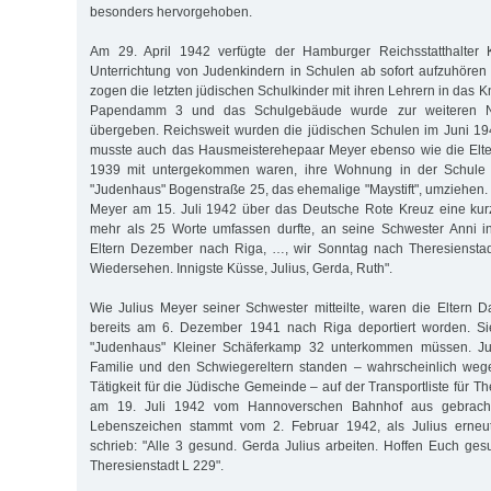
besonders hervorgehoben.
Am 29. April 1942 verfügte der Hamburger Reichsstatthalter 
Unterrichtung von Judenkindern in Schulen ab sofort aufzuhören
zogen die letzten jüdischen Schulkinder mit ihren Lehrern in da
Papendamm 3 und das Schulgebäude wurde zur weiteren N
übergeben. Reichsweit wurden die jüdischen Schulen im Juni 19
musste auch das Hausmeisterehepaar Meyer ebenso wie die Elter
1939 mit untergekommen waren, ihre Wohnung in der Schule
"Judenhaus" Bogenstraße 25, das ehemalige "Maystift", umziehen. 
Meyer am 15. Juli 1942 über das Deutsche Rote Kreuz eine kurz
mehr als 25 Worte umfassen durfte, an seine Schwester Anni in
Eltern Dezember nach Riga, …, wir Sonntag nach Theresiensta
Wiedersehen. Innigste Küsse, Julius, Gerda, Ruth".
Wie Julius Meyer seiner Schwester mitteilte, waren die Eltern
bereits am 6. Dezember 1941 nach Riga deportiert worden. Si
"Judenhaus" Kleiner Schäferkamp 32 unterkommen müssen. Jul
Familie und den Schwiegereltern standen – wahrscheinlich wege
Tätigkeit für die Jüdische Gemeinde – auf der Transportliste für Th
am 19. Juli 1942 vom Hannoverschen Bahnhof aus gebracht 
Lebenszeichen stammt vom 2. Februar 1942, als Julius erneu
schrieb: "Alle 3 gesund. Gerda Julius arbeiten. Hoffen Euch ges
Theresienstadt L 229".