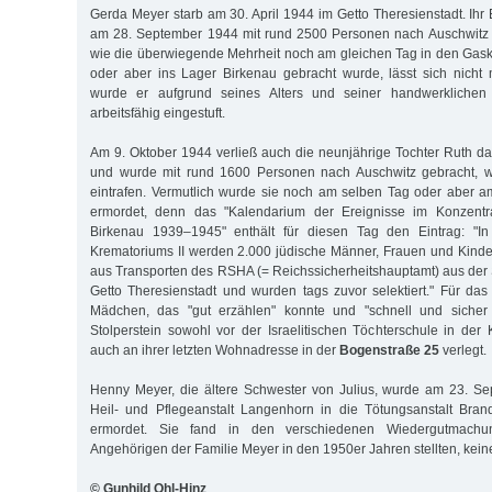
Gerda Meyer starb am 30. April 1944 im Getto Theresienstadt. Ih
am 28. September 1944 mit rund 2500 Personen nach Auschwitz w
wie die überwiegende Mehrheit noch am gleichen Tag in den Gas
oder aber ins Lager Birkenau gebracht wurde, lässt sich nicht 
wurde er aufgrund seines Alters und seiner handwerklichen
arbeitsfähig eingestuft.
Am 9. Oktober 1944 verließ auch die neunjährige Tochter Ruth da
und wurde mit rund 1600 Personen nach Auschwitz gebracht, w
eintrafen. Vermutlich wurde sie noch am selben Tag oder aber 
ermordet, denn das "Kalendarium der Ereignisse im Konzentra
Birkenau 1939–1945" enthält für diesen Tag den Eintrag: "
Krematoriums II werden 2.000 jüdische Männer, Frauen und Kinde
aus Transporten des RSHA (= Reichssicherheitshauptamt) aus de
Getto Theresienstadt und wurden tags zuvor selektiert." Für das
Mädchen, das "gut erzählen" konnte und "schnell und sicher 
Stolperstein sowohl vor der Israelitischen Töchterschule in der 
auch an ihrer letzten Wohnadresse in der
Bogenstraße 25
verlegt.
Henny Meyer, die ältere Schwester von Julius, wurde am 23. S
Heil- und Pflegeanstalt Langenhorn in die Tötungsanstalt Bra
ermordet. Sie fand in den verschiedenen Wiedergutmachun
Angehörigen der Familie Meyer in den 1950er Jahren stellten, kein
© Gunhild Ohl-Hinz