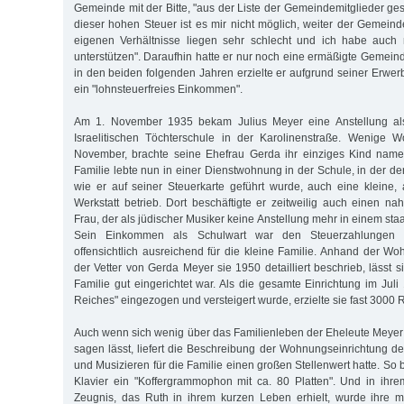
Gemeinde mit der Bitte, "aus der Liste der Gemeindemitglieder ge
dieser hohen Steuer ist es mir nicht möglich, weiter der Gemei
eigenen Verhältnisse liegen sehr schlecht und ich habe auch
unterstützen". Daraufhin hatte er nur noch eine ermäßigte Gemein
in den beiden folgenden Jahren erzielte er aufgrund seiner Erwer
ein "lohnsteuerfreies Einkommen".
Am 1. November 1935 bekam Julius Meyer eine Anstellung al
Israelitischen Töchterschule in der Karolinenstraße. Wenige 
November, brachte seine Ehefrau Gerda ihr einziges Kind name
Familie lebte nun in einer Dienstwohnung in der Schule, in der der
wie er auf seiner Steuerkarte geführt wurde, auch eine kleine, 
Werkstatt betrieb. Dort beschäftigte er zeitweilig auch einen n
Frau, der als jüdischer Musiker keine Anstellung mehr in einem staa
Sein Einkommen als Schulwart war den Steuerzahlungen z
offensichtlich ausreichend für die kleine Familie. Anhand der Wo
der Vetter von Gerda Meyer sie 1950 detailliert beschrieb, lässt 
Familie gut eingerichtet war. Als die gesamte Einrichtung im Jul
Reiches" eingezogen und versteigert wurde, erzielte sie fast 3000 
Auch wenn sich wenig über das Familienleben der Eheleute Meyer 
sagen lässt, liefert die Beschreibung der Wohnungseinrichtung d
und Musizieren für die Familie einen großen Stellenwert hatte. S
Klavier ein "Koffergrammophon mit ca. 80 Platten". Und in ihr
Zeugnis, das Ruth in ihrem kurzen Leben erhielt, wurde ihre 