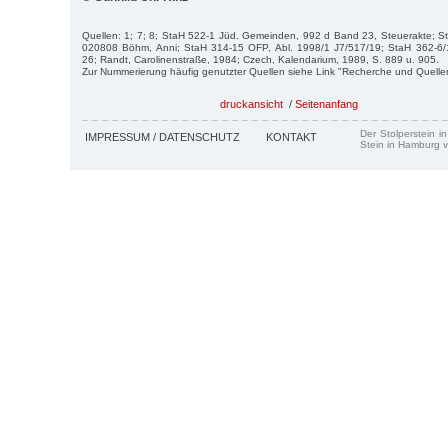
Quellen: 1; 7; 8; StaH 522-1 Jüd. Gemeinden, 992 d Band 23, Steuerakte; S
020808 Böhm, Anni; StaH 314-15 OFP, Abl. 1998/1 J7/517/19; StaH 362-6/
26; Randt, Carolinenstraße, 1984; Czech, Kalendarium, 1989, S. 889 u. 905.
Zur Nummerierung häufig genutzter Quellen siehe Link "Recherche und Quelle
druckansicht
/
Seitenanfang
Der Stolperstein i
IMPRESSUM / DATENSCHUTZ
KONTAKT
Stein in Hamburg v