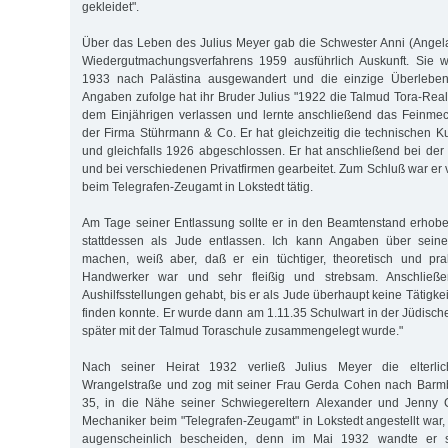
gekleidet".
Über das Leben des Julius Meyer gab die Schwester Anni (Angel
Wiedergutmachungsverfahrens 1959 ausführlich Auskunft. Sie w
1933 nach Palästina ausgewandert und die einzige Überlebend
Angaben zufolge hat ihr Bruder Julius "1922 die Talmud Tora-Rea
dem Einjährigen verlassen und lernte anschließend das Feinme
der Firma Stührmann & Co. Er hat gleichzeitig die technischen Ku
und gleichfalls 1926 abgeschlossen. Er hat anschließend bei de
und bei verschiedenen Privatfirmen gearbeitet. Zum Schluß war er 
beim Telegrafen-Zeugamt in Lokstedt tätig.
Am Tage seiner Entlassung sollte er in den Beamtenstand erhob
stattdessen als Jude entlassen. Ich kann Angaben über seine
machen, weiß aber, daß er ein tüchtiger, theoretisch und prak
Handwerker war und sehr fleißig und strebsam. Anschließ
Aushilfsstellungen gehabt, bis er als Jude überhaupt keine Tätigke
finden konnte. Er wurde dann am 1.11.35 Schulwart in der Jüdisc
später mit der Talmud Toraschule zusammengelegt wurde."
Nach seiner Heirat 1932 verließ Julius Meyer die elterl
Wrangelstraße und zog mit seiner Frau Gerda Cohen nach Barm
35, in die Nähe seiner Schwiegereltern Alexander und Jenny 
Mechaniker beim "Telegrafen-Zeugamt" in Lokstedt angestellt war,
augenscheinlich bescheiden, denn im Mai 1932 wandte er s