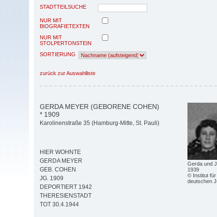
STADTTEILSUCHE
NUR MIT
BIOGRAFIETEXTEN
NUR MIT
STOLPERTONSTEIN
SORTIERUNG
zurück zur Auswahlliste
GERDA MEYER (GEBORENE COHEN)
* 1909
Karolinenstraße 35 (Hamburg-Mitte, St. Pauli)
HIER WOHNTE
GERDA MEYER
Gerda und Ju
GEB. COHEN
1939
© Institut fü
JG. 1909
deutschen 
DEPORTIERT 1942
THERESIENSTADT
TOT 30.4.1944