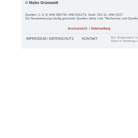
© Maike Grünwaldt
Quellen: 1; 4; 8; AfW 280730; AfW 031274; StaH, 351-11, AfW 2237.
Zur Nummerierung häufig genutzter Quellen siehe Link "Recherche und Quelle
druckansicht
/
Seitenanfang
Der Stolperstein i
IMPRESSUM / DATENSCHUTZ
KONTAKT
Stein in Hamburg v