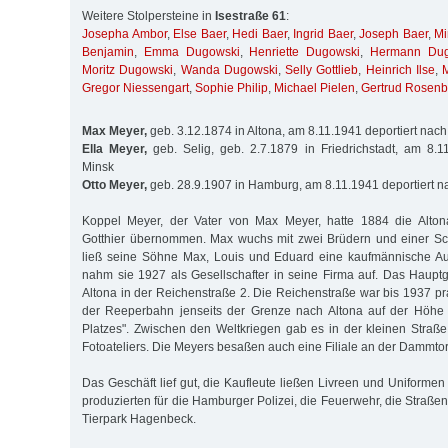
Weitere Stolpersteine in
Isestraße 61
:
Josepha Ambor
,
Else Baer
,
Hedi Baer
,
Ingrid Baer
,
Joseph Baer
,
Mi
Benjamin
,
Emma Dugowski
,
Henriette Dugowski
,
Hermann Dug
Moritz Dugowski
,
Wanda Dugowski
,
Selly Gottlieb
,
Heinrich Ilse
,
Gregor Niessengart
,
Sophie Philip
,
Michael Pielen
,
Gertrud Rosen
Max Meyer,
geb. 3.12.1874 in Altona, am 8.11.1941 deportiert nac
Ella Meyer,
geb. Selig, geb. 2.7.1879 in Friedrichstadt, am 8.1
Minsk
Otto Meyer,
geb. 28.9.1907 in Hamburg, am 8.11.1941 deportiert n
Koppel Meyer, der Vater von Max Meyer, hatte 1884 die Alton
Gotthier übernommen. Max wuchs mit zwei Brüdern und einer Sch
ließ seine Söhne Max, Louis und Eduard eine kaufmännische A
nahm sie 1927 als Gesellschafter in seine Firma auf. Das Hauptg
Altona in der Reichenstraße 2. Die Reichenstraße war bis 1937 pr
der Reeperbahn jenseits der Grenze nach Altona auf der Höhe d
Platzes". Zwischen den Weltkriegen gab es in der kleinen Straß
Fotoateliers. Die Meyers besaßen auch eine Filiale an der Dammtor
Das Geschäft lief gut, die Kaufleute ließen Livreen und Uniformen
produzierten für die Hamburger Polizei, die Feuerwehr, die Straß
Tierpark Hagenbeck.