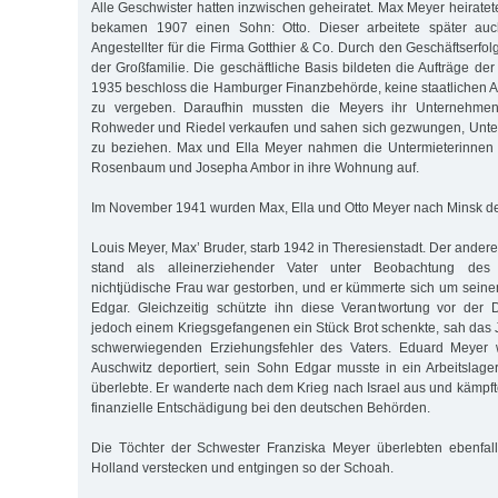
Alle Geschwister hatten inzwischen geheiratet. Max Meyer heiratete
bekamen 1907 einen Sohn: Otto. Dieser arbeitete später auc
Angestellter für die Firma Gotthier & Co. Durch den Geschäftserf
der Großfamilie. Die geschäftliche Basis bildeten die Aufträge d
1935 beschloss die Hamburger Finanzbehörde, keine staatlichen 
zu vergeben. Daraufhin mussten die Meyers ihr Unternehmen
Rohweder und Riedel verkaufen und sahen sich gezwungen, Unter
zu beziehen. Max und Ella Meyer nahmen die Untermieterinnen S
Rosenbaum und Josepha Ambor in ihre Wohnung auf.
Im November 1941 wurden Max, Ella und Otto Meyer nach Minsk dep
Louis Meyer, Max’ Bruder, starb 1942 in Theresienstadt. Der ander
stand als alleinerziehender Vater unter Beobachtung des
nichtjüdische Frau war gestorben, und er kümmerte sich um sein
Edgar. Gleichzeitig schützte ihn diese Verantwortung vor der 
jedoch einem Kriegsgefangenen ein Stück Brot schenkte, sah das
schwerwiegenden Erziehungsfehler des Vaters. Eduard Meyer 
Auschwitz deportiert, sein Sohn Edgar musste in ein Arbeitslage
überlebte. Er wanderte nach dem Krieg nach Israel aus und kämpft
finanzielle Entschädigung bei den deutschen Behörden.
Die Töchter der Schwester Franziska Meyer überlebten ebenfall
Holland verstecken und entgingen so der Schoah.