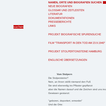
NAMEN, ORTE UND BIOGRAFIEN SUCHEN
NEUE BIOGRAFIEN
GLOSSAR UND ZEITLEISTEN
LITERATUR
DOKUMENTATIONEN
PRESSEBERICHTE
LINKS
PROJEKT BIOGRAFISCHE SPURENSUCHE
FILM "TRANSPORT IN DEN TOD AM 23.9.1940"
PROJEKT STOLPERTONSTEINE HAMBURG
ENGLISCHE ÜBERSETZUNGEN
Vom Stolpern
Die Stolpersteine?
Nein, an ihnen stößt niemand den Fuß
Sie sind ebenerdig ins Pflaster gepflanzt
aber die Namen darauf und die Zeichen sind uns ins
Gewissen gestanzt:
"geboren, deportiert, ermordet"
Und die Orte: