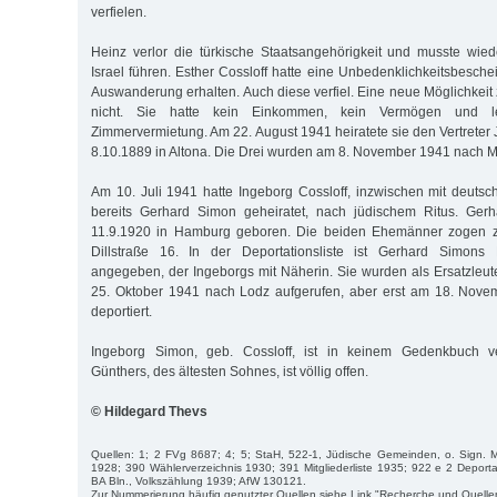
verfielen.
Heinz verlor die türkische Staatsangehörigkeit und musste w
Israel führen. Esther Cossloff hatte eine Unbedenklichkeitsbesche
Auswanderung erhalten. Auch diese verfiel. Eine neue Möglichkeit 
nicht. Sie hatte kein Einkommen, kein Vermögen und 
Zimmervermietung. Am 22. August 1941 heiratete sie den Vertreter
8.10.1889 in Altona. Die Drei wurden am 8. November 1941 nach Mi
Am 10. Juli 1941 hatte Ingeborg Cossloff, inzwischen mit deutsch
bereits Gerhard Simon geheiratet, nach jüdischem Ritus. Ge
11.9.1920 in Hamburg geboren. Die beiden Ehemänner zogen zu
Dillstraße 16. In der Deportationsliste ist Gerhard Simons 
angegeben, der Ingeborgs mit Näherin. Sie wurden als Ersatzleut
25. Oktober 1941 nach Lodz aufgerufen, aber erst am 18. Nov
deportiert.
Ingeborg Simon, geb. Cossloff, ist in keinem Gedenkbuch ve
Günthers, des ältesten Sohnes, ist völlig offen.
© Hildegard Thevs
Quellen: 1; 2 FVg 8687; 4; 5; StaH, 522-1, Jüdische Gemeinden, o. Sign. M
1928; 390 Wählerverzeichnis 1930; 391 Mitgliederliste 1935; 922 e 2 Deportat
BA Bln., Volkszählung 1939; AfW 130121.
Zur Nummerierung häufig genutzter Quellen siehe Link "Recherche und Quelle