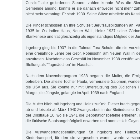
Cossloff alle geforderten Steuern zahlen konnte. Was die St
Gemeinde anging, konnte er sie danach entweder nicht mehr zah
nicht mehr veranlagt. Er starb 1930. Seine Witwe arbeitete als Kassi
Die Kinder schlossen an ihre Schulzeit Berufsausbildungen an. P
1935 im Ost-Indien-Haus, Neuer Wall, Heinz 1937 seine Gärtne
Blankenese und trat gleichzeitig als eigenständiges Mitglied der 
Ingeborg ging bis 1937 in die Talmud Tora Schule, die sie vorze
eine dreijährige Lehre bei Gebr. Robinsohn am Neuen Wall in d
anzutreten. Nachdem das Geschäft im November 1938 zerstört wor
Stellung als "Tagmädchen" im Haushalt.
Nach dem Novemberpogrom 1938 begann die Mutter, die Emigr
betreiben. Die älteste Tochter Paula, verheiratete Salomon, wand
die USA aus. Sie konnte nur mit Unterstützung des Jüdischen Hi
Margot, die Jüngste, gelangte im April 1939 nach England.
Die Mutter blieb mit Ingeborg und Heinz zurück. Dieser brach geg
ab und leistete ab März 1940 Zwangsarbeit in der Bleiindustrie. 
der Dillstraße 16, wo sie 1941 die Deportationsbefehle erhielten.
die türkische Staatsangehörigkeit erworben und nannte sich Caym.
Die Auswanderungsbemühungen für Ingeborg und Heinz/Ca
Kindertransport, für den sie vorgesehen waren, wurde versch