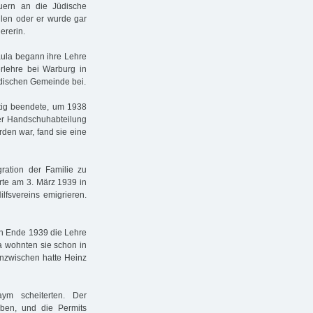
euern an die Jüdische
len oder er wurde gar
ererin.
aula begann ihre Lehre
rlehre bei Warburg in
Jüdischen Gemeinde bei.
itig beendete, um 1938
er Handschuhabteilung
den war, fand sie eine
ation der Familie zu
erte am 3. März 1939 in
lfsvereins emigrieren.
en Ende 1939 die Lehre
Da wohnten sie schon in
 Inzwischen hatte Heinz
ym scheiterten. Der
oben, und die Permits