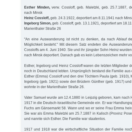
Esther Minden,
verw. Cossloff, geb. Maletzki, geb. 25.7.1887, d
nach Minsk
Heinz Cossloff,
geb. 24.3.1922, deportiert am 8.11.1941 nach Mins
Ingeborg Simon,
geb. Cossloff, geb. 13.1.1921, deportiert am 18.1
Marienthaler Straße 26
"An eine Auswanderung ist nicht zu denken, da nach Ablauf de
Möglichkeit besteht." Mit diesem Satz endeten die Auswander
Cossloffs am 4. Juni 1940. Sie und ihr jüngster Sohn Heinz wurd
nach Minsk deportiert. Danach gab es kein Lebenszeichen mehr vo
Esther, Ingeborg und Heinz Cossloff waren die letzten Mitglieder de
noch in Deutschland lebten. Ursprünglich bestand die Familie aus
Esther (Emma) Cossloff und den drei Töchtern Paula (geb. 1910), 
Ingeborg (geb. 1921) sowie den Brüdern Günther (geb. 1917) und 
wohnte in der Marienthaler Straße 26.
Vater Samuel wurde am 12.4.1880 in Leipzig geboren, kam nach 
1917 in die Deutsch-Israelitische Gemeinde ein. Er war Handlungsg
Fuchs am Gänsemarkt 58. Wann und wo er seine Frau Emma heirate
Sie war als Emma Maletzki am 25.7.1887 in Kalisch (Provinz Po
und nannte sich Esther. Die Familie war staatenlos.
1917 und 1918 war die wirtschaftliche Situation der Familie no