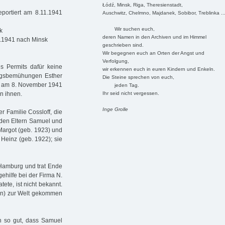
Łódź, Minsk, Riga, Theresienstadt,
eportiert am 8.11.1941
Auschwitz, Chelmno, Majdanek, Sobibor, Treblinka ..
Wir suchen euch,
k
deren Namen in den Archiven und im Himmel
1.1941 nach Minsk
geschrieben sind.
Wir begegnen euch an Orten der Angst und
Verfolgung,
s Permits dafür keine
wir erkennen euch in euren Kindern und Enkeln.
ungsbemühungen Esther
Die Steine sprechen von euch,
en am 8. November 1941
jeden Tag.
Ihr seid nicht vergessen.
n ihnen.
Inge Grolle
r Familie Cossloff, die
 den Eltern Samuel und
Margot (geb. 1923) und
Heinz (geb. 1922); sie
Hamburg und trat Ende
ehilfe bei der Firma N.
te, ist nicht bekannt.
sen) zur Welt gekommen
ch so gut, dass Samuel