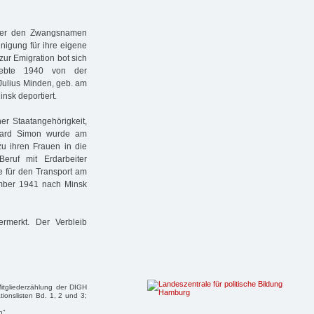
ieder den Zwangsnamen
inigung für ihre eigene
zur Emigration bot sich
lebte 1940 von der
 Julius Minden, geb. am
nsk deportiert.
er Staatangehörigkeit,
rhard Simon wurde am
 ihren Frauen in die
Beruf mit Erdarbeiter
e für den Transport am
ember 1941 nach Minsk
rmerkt. Der Verbleib
itgliederzählung der DIGH
ionslisten Bd. 1, 2 und 3;
n".