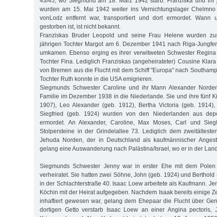
43/45, wo Siegmund am 18. März 1942 starb. Franziska und ihr
wurden am 15. Mai 1942 weiter ins Vernichtungslager Chelmno
vonLodz entfernt war, transportiert und dort ermordet. Wann
gestorben ist, ist nicht bekannt.
Franziskas Bruder Leopold und seine Frau Helene wurden zu
jährigen Tochter Margot am 6. Dezember 1941 nach Riga-Jungfern
umkamen. Ebenso erging es ihrer verwitweten Schwester Regina 
Tochter Fina. Lediglich Franziskas (angeheirateter) Cousine Klar
von Bremen aus die Flucht mit dem Schiff "Europa" nach Southamp
Tochter Ruth konnte in die USA emigrieren.
Siegmunds Schwester Caroline und ihr Mann Alexander Norden 
Familie im Dezember 1938 in die Niederlande. Sie und ihre fünf 
1907), Leo Alexander (geb. 1912), Bertha Victoria (geb. 1914)
Siegfried (geb. 1924) wurden von den Niederlanden aus depor
ermordet. An Alexander, Caroline, Max Moses, Carl und Siegf
Stolpersteine in der Grindelallee 73. Lediglich dem zweitältes
Jehuda Norden, der in Deutschland als kaufmännischer Angestel
gelang eine Auswanderung nach Palästina/Israel, wo er in der Landw
Siegmunds Schwester Jenny war in erster Ehe mit dem Pole
verheiratet. Sie hatten zwei Söhne, John (geb. 1924) und Berthold
in der Schlachterstraße 40. Isaac Loew arbeitete als Kaufmann. Jenn
Köchin mit der Heirat aufgegeben. Nachdem Isaak bereits einige
inhaftiert gewesen war, gelang dem Ehepaar die Flucht über Ge
dortigen Getto verstarb Isaac Loew an einer Angina pectoris, 