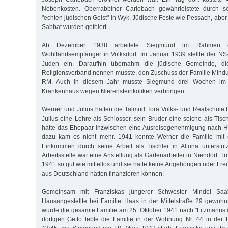
Nebenkosten. Oberrabbiner Carlebach gewährleistete durch s
"echten jüdischen Geist" in Wyk. Jüdische Feste wie Pessach, abe
Sabbat wurden gefeiert.
Ab Dezember 1938 arbeitete Siegmund im Rahmen der 
Wohlfahrtsempfänger in Volksdorf. Im Januar 1939 stellte der NS-
Juden ein. Daraufhin übernahm die jüdische Gemeinde, di
Religionsverband nennen musste, den Zuschuss der Familie Mindu
RM. Auch in diesem Jahr musste Siegmund drei Wochen im De
Krankenhaus wegen Nierensteinkoliken verbringen.
Werner und Julius hatten die Talmud Tora Volks- und Realschul
Julius eine Lehre als Schlosser, sein Bruder eine solche als Tisc
hatte das Ehepaar inzwischen eine Ausreisegenehmigung nach Ho
dazu kam es nicht mehr. 1941 konnte Werner die Familie mit 
Einkommen durch seine Arbeit als Tischler in Altona unterstüt
Arbeitsstelle war eine Anstellung als Gartenarbeiter in Niendorf. T
1941 so gut wie mittellos und sie hatte keine Angehörigen oder Fre
aus Deutschland hätten finanzieren können.
Gemeinsam mit Franziskas jüngerer Schwester Mindel Saalf
Hausangestellte bei Familie Haas in der Mittelstraße 29 gewohnt
wurde die gesamte Familie am 25. Oktober 1941 nach "Litzmannstad
dortigen Getto lebte die Familie in der Wohnung Nr. 44 in der 