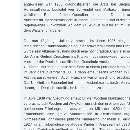
angewiesen war. 1936 diagnostizierten die Ärzte bei Sieg
Herzinsuffizienz, begleitet von Schwindel und Mattigkeit. Ern
Uniklinikum Eppendorf einer Operation unterziehen. Dennoch ar
Aufseher für Mazzentransporte in einem Fuhrbetrieb und erzielte 
regelmäßiges Einkommen. Ab dem 24. August musste er im Fürs
dem Waltershof arbeiten.
Der nun 13-jährige Julius verbrachte im Jahre 1936 einig
Israelitischen Krankenhaus, da er unter schwerem Asthma und Bronc
wurde sein Allgemeinzustand durch eine hochgradige Anämie so g
der Ärztin Gertrud Creuzberg ins Krankenhaus eingewiesen wurd
Vorstand der Deutsch-Israelitischen Gemeinde versichert, einen st
zu führen und deshalb solle sein Sohn in einem jüdischen Kranke
Im Jahr darauf verbrachte Julius dann erneut sechs Wochen in 
Asthma auszukurieren. Auch Franziska war physisch und psychis
Das Uniklinikum Eppendorf bot ihr eine kostenlose stationäre Aufn
darum, ins Deutsch-Israelitische Krankenhaus zu kommen.
Im April 1938 war Siegmund erneut für vier Wochen krankgeschri
verbrachte acht Wochen auf Wyk/Föhr, um sich dort in einem vom 
betriebenen Erholungsheim auszukurieren. Mitte der 1920er Jah
Frauenbund" eine große Sammelaktion in Deutschland orga
Nordseeinsel Föhr dieses jüdische Kindererholungsheim zu erri
1927 für an Tuberkulose gefährdete Kinder in Anwesenheit des 
Joseph Carlebach eröffnet worden war. Ein Tag dort kostete 4