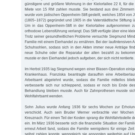
günstigere und größere Wohnung in der Kielortallee 22 II, für die
Miete von 15 RM zahlen musste. Sie bestand aus drei Zimmern
wurde vom jüdischen Oppenheim-Stift gestellt, welches 1854 von 
(1805–1872) gegründet und 1905 in die Vaterstädtische Stiftung 
Um in das Oppenheim-Stift in der Kielortallee aufgenommen z
orthodoxe Lebensführung verlangt. Das Stift verfügte über eine kl
Trotz seiner gesundheitlichen Probleme versuchte Siegmund Min
Familie mit einem Eierhandel zu ernähren. Bei der laufintensiven Ar
Schuhsohlen, sodass sich in den Akten immer neue Anträge find
neue Schuhe oder die Reparatur der alten bezahlt zu bekomme
musste er den Eierhandel jedoch aufgeben, der sich nicht rentierte.
Im Herbst 1935 lag Siegmund wegen einer Blasen-Operation eini
Krankenhaus. Franziska beantragte daraufhin eine Arbeitserla
Arbeitsamt abgelehnt wurde, sodass die Familie mittellos bli
verbesserte sich nur schleppend, sodass er noch bis Ende des 
Behandlung bleiben musste. Auch für Zahnprothesen musste si
Wohlfahrtsamt wenden.
Sohn Julius wurde Anfang 1936 für sechs Wochen zur Erholu
verschickt. Auch sein Bruder Werner verbrachte vier Wochen 
Kreuznach. Für einen Teil der Kosten sprang die Wohlfahrtsstelle
ein. Im März 1936 besserte sich die finanzielle Situation der Fami
erneut Arbeit fand, sodass die Familie wenigstens für einige Zei
selbst zahlen konnte, wenngleich sie ansonsten weiterhin auf U