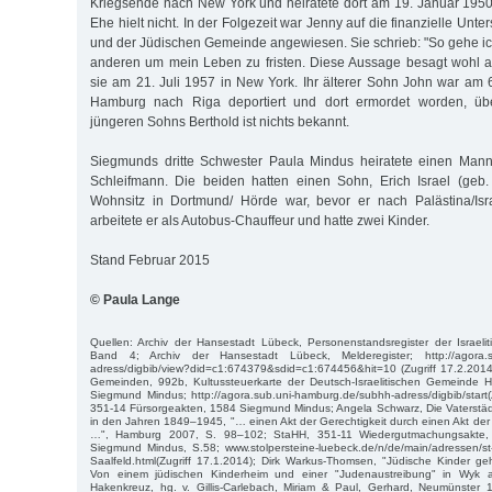
Kriegsende nach New York und heiratete dort am 19. Januar 195
Ehe hielt nicht. In der Folgezeit war Jenny auf die finanzielle Unt
und der Jüdischen Gemeinde angewiesen. Sie schrieb: "So gehe ich
anderen um mein Leben zu fristen. Diese Aussage besagt wohl al
sie am 21. Juli 1957 in New York. Ihr älterer Sohn John war a
Hamburg nach Riga deportiert und dort ermordet worden, übe
jüngeren Sohns Berthold ist nichts bekannt.
Siegmunds dritte Schwester Paula Mindus heiratete einen Ma
Schleifmann. Die beiden hatten einen Sohn, Erich Israel (geb.
Wohnsitz in Dortmund/ Hörde war, bevor er nach Palästina/Isr
arbeitete er als Autobus-Chauffeur und hatte zwei Kinder.
Stand Februar 2015
© Paula Lange
Quellen: Archiv der Hansestadt Lübeck, Personenstandsregister der Israel
Band 4; Archiv der Hansestadt Lübeck, Melderegister; http://agora.s
adress/digbib/view?did=c1:674379&sdid=c1:674456&hit=10 (Zugriff 17.2.2014
Gemeinden, 992b, Kultussteuerkarte der Deutsch-Israelitischen Gemeinde H
Siegmund Mindus; http://agora.sub.uni-hamburg.de/subhh-adress/digbib/start(
351-14 Fürsorgeakten, 1584 Siegmund Mindus; Angela Schwarz, Die Vaterstäd
in den Jahren 1849–1945, "… einen Akt der Gerechtigkeit durch einen Akt der 
…", Hamburg 2007, S. 98–102; StaHH, 351-11 Wiedergutmachungsakte,
Siegmund Mindus, S.58; www.stolpersteine-luebeck.de/n/de/main/adressen/st
Saalfeld.html(Zugriff 17.1.2014); Dirk Warkus-Thomsen, "Jüdische Kinder ge
Von einem jüdischen Kinderheim und einer "Judenaustreibung" in Wyk 
Hakenkreuz, hg. v. Gillis-Carlebach, Miriam & Paul, Gerhard, Neumünster 