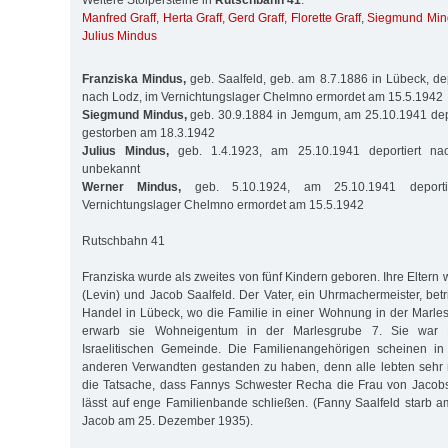
Weitere Stolpersteine in
Rutschbahn 41
:
Manfred Graff
,
Herta Graff
,
Gerd Graff
,
Florette Graff
,
Siegmund Min
Julius Mindus
Franziska Mindus,
geb. Saalfeld, geb. am 8.7.1886 in Lübeck, de
nach Lodz, im Vernichtungslager Chelmno ermordet am 15.5.1942
Siegmund Mindus,
geb. 30.9.1884 in Jemgum, am 25.10.1941 depo
gestorben am 18.3.1942
Julius Mindus,
geb. 1.4.1923, am 25.10.1941 deportiert na
unbekannt
Werner Mindus,
geb. 5.10.1924, am 25.10.1941 deport
Vernichtungslager Chelmno ermordet am 15.5.1942
Rutschbahn 41
Franziska wurde als zweites von fünf Kindern geboren. Ihre Eltern
(Levin) und Jacob Saalfeld. Der Vater, ein Uhrmachermeister, betr
Handel in Lübeck, wo die Familie in einer Wohnung in der Marles
erwarb sie Wohneigentum in der Marlesgrube 7. Sie war Mi
Israelitischen Gemeinde. Die Familienangehörigen scheinen i
anderen Verwandten gestanden zu haben, denn alle lebten sehr 
die Tatsache, dass Fannys Schwester Recha die Frau von Jacobs
lässt auf enge Familienbande schließen. (Fanny Saalfeld starb
Jacob am 25. Dezember 1935).