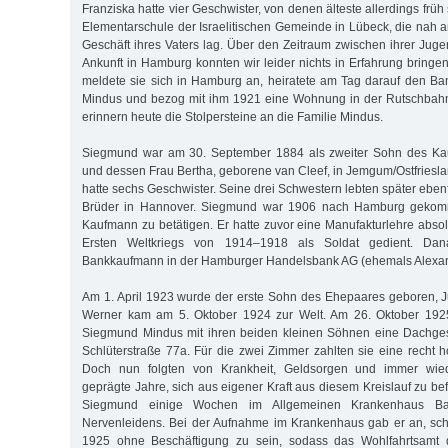
Franziska hatte vier Geschwister, von denen älteste allerdings früh
Elementarschule der Israelitischen Gemeinde in Lübeck, die nah
Geschäft ihres Vaters lag. Über den Zeitraum zwischen ihrer Juge
Ankunft in Hamburg konnten wir leider nichts in Erfahrung bringe
meldete sie sich in Hamburg an, heiratete am Tag darauf den 
Mindus und bezog mit ihm 1921 eine Wohnung in der Rutschbah
erinnern heute die Stolpersteine an die Familie Mindus.
Siegmund war am 30. September 1884 als zweiter Sohn des Ka
und dessen Frau Bertha, geborene van Cleef, in Jemgum/Ostfriesl
hatte sechs Geschwister. Seine drei Schwestern lebten später eben
Brüder in Hannover. Siegmund war 1906 nach Hamburg gekomm
Kaufmann zu betätigen. Er hatte zuvor eine Manufakturlehre abso
Ersten Weltkriegs von 1914–1918 als Soldat gedient. Dana
Bankkaufmann in der Hamburger Handelsbank AG (ehemals Alexan
Am 1. April 1923 wurde der erste Sohn des Ehepaares geboren, J
Werner kam am 5. Oktober 1924 zur Welt. Am 26. Oktober 19
Siegmund Mindus mit ihren beiden kleinen Söhnen eine Dachge
Schlüterstraße 77a. Für die zwei Zimmer zahlten sie eine recht
Doch nun folgten von Krankheit, Geldsorgen und immer wie
geprägte Jahre, sich aus eigener Kraft aus diesem Kreislauf zu be
Siegmund einige Wochen im Allgemeinen Krankenhaus B
Nervenleidens. Bei der Aufnahme im Krankenhaus gab er an, sch
1925 ohne Beschäftigung zu sein, sodass das Wohlfahrtsamt d