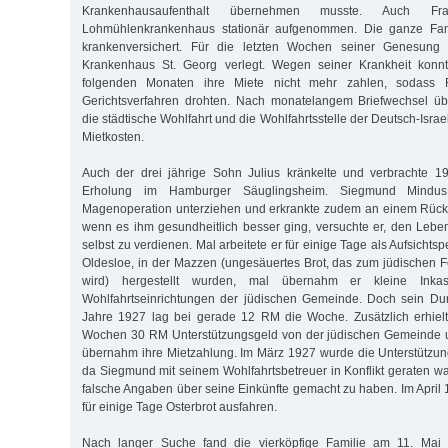
Krankenhausaufenthalt übernehmen musste. Auch F
Lohmühlenkrankenhaus stationär aufgenommen. Die ganze Fam
krankenversichert. Für die letzten Wochen seiner Genesun
Krankenhaus St. Georg verlegt. Wegen seiner Krankheit konnt
folgenden Monaten ihre Miete nicht mehr zahlen, sodass
Gerichtsverfahren drohten. Nach monatelangem Briefwechsel üb
die städtische Wohlfahrt und die Wohlfahrtsstelle der Deutsch-Isra
Mietkosten.
Auch der drei jährige Sohn Julius kränkelte und verbrachte 
Erholung im Hamburger Säuglingsheim. Siegmund Mindus
Magenoperation unterziehen und erkrankte zudem an einem Rück
wenn es ihm gesundheitlich besser ging, versuchte er, den Leben
selbst zu verdienen. Mal arbeitete er für einige Tage als Aufsichts
Oldesloe, in der Mazzen (ungesäuertes Brot, das zum jüdischen
wird) hergestellt wurden, mal übernahm er kleine Inkas
Wohlfahrtseinrichtungen der jüdischen Gemeinde. Doch sein Dur
Jahre 1927 lag bei gerade 12 RM die Woche. Zusätzlich erhielt
Wochen 30 RM Unterstützungsgeld von der jüdischen Gemeinde 
übernahm ihre Mietzahlung. Im März 1927 wurde die Unterstützung 
da Siegmund mit seinem Wohlfahrtsbetreuer in Konflikt geraten war
falsche Angaben über seine Einkünfte gemacht zu haben. Im Apri
für einige Tage Osterbrot ausfahren.
Nach langer Suche fand die vierköpfige Familie am 11. Mai 