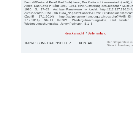
Freund&Bertrand Perz& Karl Stuhlpfarrer, Das Getto in Litzmannstadt (Łódż), in
Arbeit, Das Getto in Łódż 1940–1944, eine Ausstellung des Jüdischen Museu
1990, S. 17–28; ArchiwumPaństwowe w Łodzi; http://212.227.236.244/pas
ArchivIdent=AIII1510.06.1934_N&pass=Saalfeld&ID=510723&ankunftshafe
(Zugriff 17.1.2014); http://stolpersteine-hamburg.de/index.php?MAIN_I
17.2.2014); StaHH, 090921, Wiedergutmachungsakte, Carl Norden
Wiedergutmachungsakte, Jenny Perlmann, S.1–8.
druckansicht
/
Seitenanfang
Der Stolperstein i
IMPRESSUM / DATENSCHUTZ
KONTAKT
Stein in Hamburg v