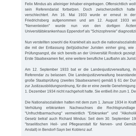
Felix Mindus als alleiniger Inhaber eingetragen. Offensichtlich wo
sein Referendariat fortsetzen. Doch zwischenzeitlich hat
verschlechtert. Am 16. Mai 1933 wurde er erneut in der S
Friedrichsberg aufgenommen und am 12. August 1933 wie
"Nervenleiden" wurde nun von den dortigen Ärz
Universitätskrankenhaus Eppendorf als "Schizophrenie" diagnostizi
Nun verstellten sowohl die Krankheit als auch die nationalsoziali
die mit der Entlassung (teil)jüdischer Juristen einher ging, wi
Prüfungsangst, die sich bereits an der Universität Rostock gezeigt 
Erste Staatsexamen fiel, eine weitere berufliche Laufbahn als Jurist
Am 12. September 1933 bat er die Landesjustizverwaltung, ih
Referendar zu belassen. Die Landesjustizverwaltung beanstande
große Staatsprüfung (zweites Staatsexamen) gemäß § 61 der Du
zur Justizausbildungsordnung, für die er eine zweite Genehmigung 
1. Dezember 1934 nicht nachgeholt hatte. Sie entließ ihn zum 1. 
Die Nationalsozialisten hatten mit dem zum 1. Januar 1934 in Kraf
Verhütung erbkranken Nachwuchses die Rechtsgrundlag
"Unfruchtbarmachung" vermeintlich "Erbkranker" und "Alkoholi
Gesetz betraf auch Richard Mindus: Seit dem 30. September 193
"Israelitischen Heil- und Pflegeanstalt für Nerven- und Gemüt
Anstalt) in Bendorf-Sayn bei Koblenz auf.