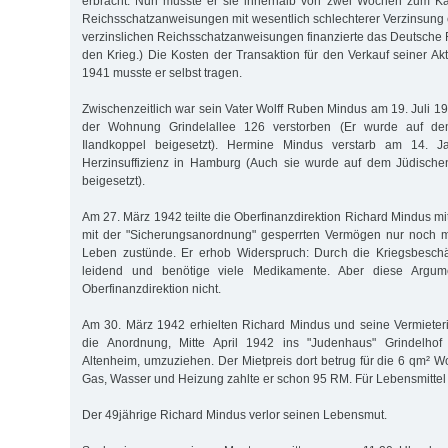
erbracht. Nun musste er sie innerhalb von zwei Wochen zum Ka
Reichsschatzanweisungen mit wesentlich schlechterer Verzinsung e
verzinslichen Reichsschatzanweisungen finanzierte das Deutsche 
den Krieg.) Die Kosten der Transaktion für den Verkauf seiner A
1941 musste er selbst tragen.
Zwischenzeitlich war sein Vater Wolff Ruben Mindus am 19. Juli 1
der Wohnung Grindelallee 126 verstorben (Er wurde auf de
Ilandkoppel beigesetzt). Hermine Mindus verstarb am 14. 
Herzinsuffizienz in Hamburg (Auch sie wurde auf dem Jüdischen
beigesetzt).
Am 27. März 1942 teilte die Oberfinanzdirektion Richard Mindus m
mit der "Sicherungsanordnung" gesperrten Vermögen nur noch 
Leben zustünde. Er erhob Widerspruch: Durch die Kriegsbesch
leidend und benötige viele Medikamente. Aber diese Argum
Oberfinanzdirektion nicht.
Am 30. März 1942 erhielten Richard Mindus und seine Vermieter
die Anordnung, Mitte April 1942 ins "Judenhaus" Grindelhof
Altenheim, umzuziehen. Der Mietpreis dort betrug für die 6 qm² 
Gas, Wasser und Heizung zahlte er schon 95 RM. Für Lebensmittel 
Der 49jährige Richard Mindus verlor seinen Lebensmut.