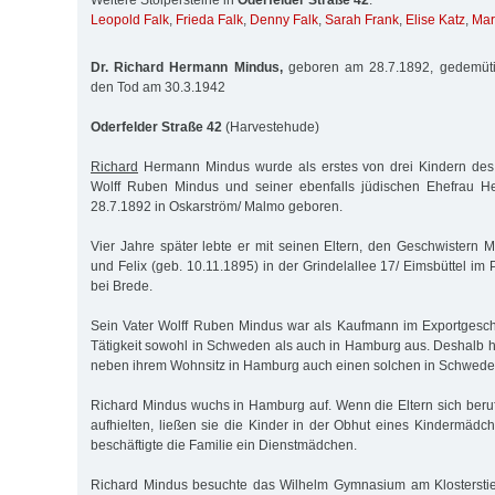
Weitere Stolpersteine in
Oderfelder Straße 42
:
Leopold Falk
,
Frieda Falk
,
Denny Falk
,
Sarah Frank
,
Elise Katz
,
Mar
Dr. Richard Hermann Mindus,
geboren am 28.7.1892, gedemütigt
den Tod am 30.3.1942
Oderfelder Straße 42
(Harvestehude)
Richard
Hermann Mindus wurde als erstes von drei Kindern des
Wolff Ruben Mindus und seiner ebenfalls jüdischen Ehefrau H
28.7.1892 in Oskarström/ Malmo geboren.
Vier Jahre später lebte er mit seinen Eltern, den Geschwistern M
und Felix (geb. 10.11.1895) in der Grindelallee 17/ Eimsbüttel im 
bei Brede.
Sein Vater Wolff Ruben Mindus war als Kaufmann im Exportgeschäf
Tätigkeit sowohl in Schweden als auch in Hamburg aus. Deshalb hi
neben ihrem Wohnsitz in Hamburg auch einen solchen in Schwede
Richard Mindus wuchs in Hamburg auf. Wenn die Eltern sich ber
aufhielten, ließen sie die Kinder in der Obhut eines Kindermäd
beschäftigte die Familie ein Dienstmädchen.
Richard Mindus besuchte das Wilhelm Gymnasium am Klostersti