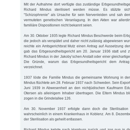
Mit der Aufnahme dort verfügte das zuständige Erbgesundheitsge
Richard Mindus sterilisiert werden müsse. Es stützte si
"Schizophrenie" als Ursache für sein Nervenleiden und sah den
vermuteten genetischen Veranlagung. In den Akten war allerdin
familiäre Dispositionen nicht bekannt seien.
Am 30. Oktober 1935 legte Richard Mindus Beschwerde beim Erbg
die jedoch als verspätet und daher nicht zulässig abgewiesen wu
reichte ein Amtsgerichtsrat Mutz einen Antrag auf Aussetzung der
gab das Erbgesundheitsgericht am 20. Januar 1936 statt und z
Richard Mindus in der Jakoby’schen Anstalt oder einer gleichartig
Die Gründe, warum das Erbgesundheitsgericht dem Antrag s
verzeichnet.
1937 löste die Familie Mindus die gemeinsame Wohnung in der H
Mindus flüchtete am 28. Februar 1937 nach Schweden. Sein Expor
Juni 1939 in Abwesenheit an den nichtjüdischen Kaufmann Edu
Otersen als alleinigem Inhaber übertragen. Die Eltern Mindus b
zogen in die Grindelallee 126.
Am 30. November 1937 erfolgte dann doch die Sterilisation
wahrscheinlich in einem Krankenhaus in Koblenz. Am 8. Dezemb
der Sterilisation als geheilt entlassen.
Richard Mindus kehrte nach Hamburg zurück und zog nun in die