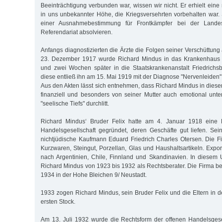
Beeinträchtigung verbunden war, wissen wir nicht. Er erhielt eine 
in uns unbekannter Höhe, die Kriegsversehrten vorbehalten war.
einer Ausnahmebestimmung für Frontkämpfer bei der Landesj
Referendariat absolvieren.
Anfangs diagnostizierten die Ärzte die Folgen seiner Verschüttung
23. Dezember 1917 wurde Richard Mindus in das Krankenhaus E
und zwei Wochen später in die Staatskrankenanstalt Friedrichs
diese entließ ihn am 15. Mai 1919 mit der Diagnose "Nervenleiden"
Aus den Akten lässt sich entnehmen, dass Richard Mindus in dieser
finanziell und besonders von seiner Mutter auch emotional unte
"seelische Tiefs" durchlitt.
Richard Mindus‘ Bruder Felix hatte am 4. Januar 1918 eine E
Handelsgesellschaft gegründet, deren Geschäfte gut liefen. S
nichtjüdische Kaufmann Eduard Friedrich Charles Otersen. Die Fi
Kurzwaren, Steingut, Porzellan, Glas und Haushaltsartikeln. Export
nach Argentinien, Chile, Finnland und Skandinavien. In diesem
Richard Mindus von 1923 bis 1932 als Rechtsberater. Die Firma be
1934 in der Hohe Bleichen 9/ Neustadt.
1933 zogen Richard Mindus, sein Bruder Felix und die Eltern in d
ersten Stock.
Am 13. Juli 1932 wurde die Rechtsform der offenen Handelsgese