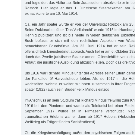
und legte dort das Abitur ab. Sein Jurastudium absolvierte er in Le
Rostock. Hier legte er das 1. Juristische Staatsexamen am 2
exmatrikulierte am 10. Mai 1914.
Ca. ein Jahr später wurde er von der Universität Rostock am 25.
Seine Doktorarbeit über "Das Vorflutrecht" wurde 1915 im Hamburg
Hennig publiziert und ist bis heute in vielen deutschen Biblioth
Buch befasst er sich mit den rechtlichen Aspekten von Wass
benachbarter Grundstücke. Am 22. Juni 1914 trat er sein Ref
offensichtlich kriegsbedingt abbrach. Auch fiel er am 6. Oktober 19
durch das Zweite juristische Staatsexamen. Offensichtlich versucht
Anlauf, die juristische Ausbildung abzuschließen. Doch das greift vo
Bis 1916 war Richard Mindus unter der Adresse seiner Eltern geme
der Parkallee 5/ Harvestehude lebten. Als sie 1917 in die Höl
wechselten, wohnte er weiter mit ihnen zusammen in ihrer Erdg
später (1922) auch sein Bruder Felix Mindus einzog.
Im Anschluss an sein Studium trat Richard Mindus freiwillig zum Kri
1916 bei den Pionieren und wurde als Telefonist bei einer Feldk
September 1917 wurde er in Pirmasens verschüttet. Nac
traumatischen Erlebnis war er dann ab 1917 Hoboist (Hoboisten
Weltkrieg als Träger für den Sanitätsdienst).
Ob die Kriegsbeschädigung außer den psychischen Folgen auch m