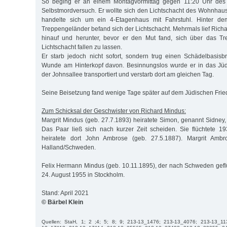
So beging er an einem Montagvormittag gegen 11:20 Uhr des
Selbstmordversuch. Er wollte sich den Lichtschacht des Wohnhaus
handelte sich um ein 4-Etagenhaus mit Fahrstuhl. Hinter d
Treppengeländer befand sich der Lichtschacht. Mehrmals lief Rich
hinauf und herunter, bevor er den Mut fand, sich über das T
Lichtschacht fallen zu lassen.
Er starb jedoch nicht sofort, sondern trug einen Schädelbasisb
Wunde am Hinterkopf davon. Besinnungslos wurde er in das Jü
der Johnsallee transportiert und verstarb dort am gleichen Tag.
Seine Beisetzung fand wenige Tage später auf dem Jüdischen Friedh
Zum Schicksal der Geschwister von Richard Mindus:
Margrit Mindus (geb. 27.7.1893) heiratete Simon, genannt Sidney, 
Das Paar ließ sich nach kurzer Zeit scheiden. Sie flüchtete 
heiratete dort John Ambrose (geb. 27.5.1887). Margrit Ambr
Halland/Schweden.
Felix Hermann Mindus (geb. 10.11.1895), der nach Schweden geflü
24. August 1955 in Stockholm.
Stand: April 2021
© Bärbel Klein
Quellen: StaH, 1; 2 ;4; 5; 8; 9; 213-13_1476; 213-13_4076; 213-13_1