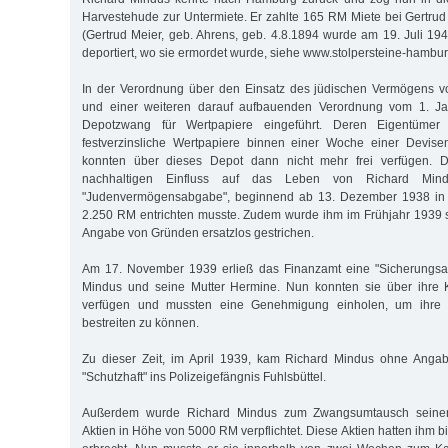
Harvestehude zur Untermiete. Er zahlte 165 RM Miete bei Gertrud 
(Gertrud Meier, geb. Ahrens, geb. 4.8.1894 wurde am 19. Juli 19
deportiert, wo sie ermordet wurde, siehe www.stolpersteine-hambur
In der Verordnung über den Einsatz des jüdischen Vermögens 
und einer weiteren darauf aufbauenden Verordnung vom 1. J
Depotzwang für Wertpapiere eingeführt. Deren Eigentümer
festverzinsliche Wertpapiere binnen einer Woche einer Devis
konnten über dieses Depot dann nicht mehr frei verfügen. Di
nachhaltigen Einfluss auf das Leben von Richard Min
"Judenvermögensabgabe", beginnend ab 13. Dezember 1938 in f
2.250 RM entrichten musste. Zudem wurde ihm im Frühjahr 1939 s
Angabe von Gründen ersatzlos gestrichen.
Am 17. November 1939 erließ das Finanzamt eine "Sicherungsa
Mindus und seine Mutter Hermine. Nun konnten sie über ihre K
verfügen und mussten eine Genehmigung einholen, um ihre 
bestreiten zu können.
Zu dieser Zeit, im April 1939, kam Richard Mindus ohne Anga
"Schutzhaft" ins Polizeigefängnis Fuhlsbüttel.
Außerdem wurde Richard Mindus zum Zwangsumtausch seiner I
Aktien in Höhe von 5000 RM verpflichtet. Diese Aktien hatten ihm b