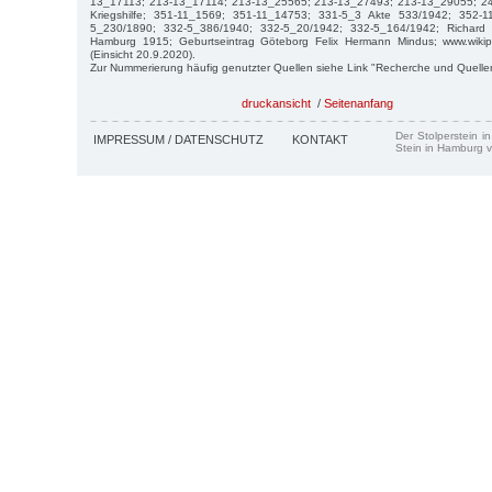
13_17113; 213-13_17114; 213-13_25565; 213-13_27493; 213-13_29055; 24
Kriegshilfe; 351-11_1569; 351-11_14753; 331-5_3 Akte 533/1942; 352-
5_230/1890; 332-5_386/1940; 332-5_20/1942; 332-5_164/1942; Richard M
Hamburg 1915; Geburtseintrag Göteborg Felix Hermann Mindus; www.wikip
(Einsicht 20.9.2020).
Zur Nummerierung häufig genutzter Quellen siehe Link "Recherche und Quelle
druckansicht
/
Seitenanfang
Der Stolperstein i
IMPRESSUM / DATENSCHUTZ
KONTAKT
Stein in Hamburg v