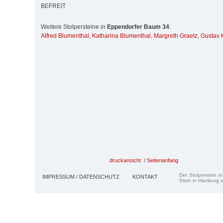
BEFREIT
Weitere Stolpersteine in
Eppendorfer Baum 34
:
Alfred Blumenthal
,
Katharina Blumenthal
,
Margreth Graetz
,
Gustav 
druckansicht
/
Seitenanfang
Der Stolperstein i
IMPRESSUM / DATENSCHUTZ
KONTAKT
Stein in Hamburg v