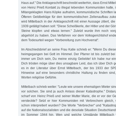
Haus auf." Die Anklageschrift beschreibt weiterhin, dass Ernst Mitt
von Heinz Prieß Kontakt zu illegal lebenden Kommunisten hatte, 
Mitangeklagten Hans Köpke aufnahm, kommunistische Schriften l
Öfteren Geldbeträge für den kommunistischen Zellenaufbau zu
wird Mittelbach in der Anklageschrift mit einer Aussage zitiert, di
1939 getätigt haben soll: "Diese Scheißkerle, der Hitler und der Göri
Steine klopfen und etwas lernen." Zuletzt wurde ihm noch vor
abgehört zu haben. Das Verfahren vor dem Volksgerichtshof end
dem Todesurteil wegen "Vorbereitung zum Hochverrat".
Im Abschiedsbrief an seine Frau Katie schrieb er: "Wenn Du diesen 
heimgegangen bei Gott im Himmel. Der Pfarrer ist bis zuletzt bei
immer um Dich sein, Du meine einzig Geliebte! Ich habe nur ei
Dich trösten möge über dies unsagbare Leid, das ich über Dich 
es in der Literatur über Ernst Mittelbach, der bis 1933 der SP
Hinweise auf eine besonders christliche Haltung zu finden sin
Worten religiöse Gefühle.
Mittelbach schrieb weiter: "Leute wie unsere ehemaligen Mieter sin
vor solchen. Sie sind ja auch Anlass dieser Katastrophe." Distanz
scharf von Heinz Prieß und seiner Mutter Marie, die er vor der 
versteckte? Setzt er hier Kommunisten mit Verbrechern gleich,
schon interpretiert wurden? Die Worte "Verbrecher" und "Katastr
auf die Nationalsozialisten und die desolate Situation Deutschlands
im Sommer 1944 hin. Wen und welche Umstände Mittelbach wir