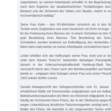
organisieren, an seinem Arbeitsplatz verhaftet. In der Begründung
nach dem Ergebnis der staatspolizeilichen Feststellungen dur
Bestand und die Sicherheit des Volkes und Staates, indem er sic
hochverräterisch betätigt."
Seine Frau Katie – den NS-Behörden sicherlich als in den N
Tochter eines Engländers und einer Deutschen ein Dorn im Auge – 
für die Freilassung ihres Mannes ein. In einem Schreiben an den S
gute Beurteilung ihres Mannes. "Die Beurteilung der Schu
Schulleiters werden bestimmt zur Entkräftigung des Verdachtes
Mann dann bald wieder an seinen Arbeitsplatz zurückkehren kann."
Leider erfüllten sich die Hoffnungen seiner Frau nicht und er ve
unter dem Namen "Kola-Fu" bekannten damaligen Polizeigefän
danach in der Untersuchungshaftanstalt Hamburg-Stadt. Na
verursacht durch das Chaos nach den Bombenangriffen auf Ham
kehrte er – entgegen dem Drängen seiner Frau und seiner Freun
1943 wieder dorthin zurück.
Gemäß Anklageschrift des Volksgerichtshofes vom 31. Januar 1
erheblichem Maße mit Kommunisten ein[ge]lassen und am Aufba
Betriebszellenorganisation [im Werk von Klöckner] mit[ge]wirkt. In
häufig der Kommunist Heinz Priess, der in der Strafsache gegen B
wegen Unterstützung feindlicher Fallschirmagenten verfolgt wird.
Mutter des Priess, die ebenfalls in der vorgenannten Sache verfo