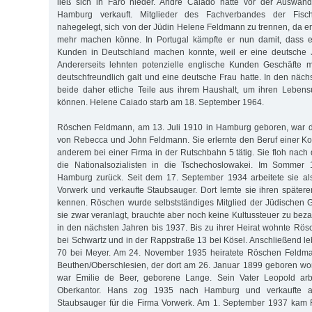
ließ sich in Faro nieder. Andre Caiado hatte vor der Auswan
Hamburg verkauft. Mitglieder des Fachverbandes der Fisch
nahegelegt, sich von der Jüdin Helene Feldmann zu trennen, da er
mehr machen könne. In Portugal kämpfte er nun damit, dass e
Kunden in Deutschland machen konnte, weil er eine deutsche Jü
Andererseits lehnten potenzielle englische Kunden Geschäfte m
deutschfreundlich galt und eine deutsche Frau hatte. In den näch
beide daher etliche Teile aus ihrem Haushalt, um ihren Lebensu
können. Helene Caiado starb am 18. September 1964.
Röschen Feldmann, am 13. Juli 1910 in Hamburg geboren, war di
von Rebecca und John Feldmann. Sie erlernte den Beruf einer Kon
anderem bei einer Firma in der Rutschbahn 5 tätig. Sie floh nac
die Nationalsozialisten in die Tschechoslowakei. Im Sommer 
Hamburg zurück. Seit dem 17. September 1934 arbeitete sie als
Vorwerk und verkaufte Staubsauger. Dort lernte sie ihren spät
kennen. Röschen wurde selbstständiges Mitglied der Jüdischen
sie zwar veranlagt, brauchte aber noch keine Kultussteuer zu bez
in den nächsten Jahren bis 1937. Bis zu ihrer Heirat wohnte Rö
bei Schwartz und in der Rappstraße 13 bei Kösel. Anschließend le
70 bei Meyer. Am 24. November 1935 heiratete Röschen Feldm
Beuthen/Oberschlesien, der dort am 26. Januar 1899 geboren wo
war Emilie de Beer, geborene Lange. Sein Vater Leopold arbe
Oberkantor. Hans zog 1935 nach Hamburg und verkaufte als
Staubsauger für die Firma Vorwerk. Am 1. September 1937 kam