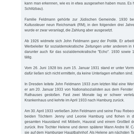
kann man erkennen, wie es in etwa ausgesehen haben muss. Es h
Schlitzbau).
Familie Feldmann gehörte zur Jüdischen Gemeinde. 1930 be
Kultussteuer neun Reichsmark (RM), in den folgenden drei Jahre
wurde er zwar veranlagt, die Zahlung aber ausgesetzt.
Ab 1926 widmete sich John Feldmann ganz der Politik. Er arbeite
Werbeleiter für sozialdemokratische Zeitungen unter anderem i
darunter auch für das sozialdemokratische "Echo". 1930 sowie 
tätig.
Vom 26. Juni 1928 bis zum 15. Januar 1931 stand er unter Vorm
dafür ließen sich nicht ermitteln, da keine Unterlagen erhalten sind.
In Dresden leitete John Feldmann 1933 zum letzten Mal eine We
er am 20. Januar 1933 von Nationalsozialisten aus dem Fenster
Rathauses gestoßen. Fast zwei Monate lag er schwer verlet
Krankenhaus und kehrte im April 1933 nach Hamburg zurück.
Am 30. April 1933 verließen John Feldmann und seine Frau Rebe
beiden Töchtern Jenny und Leonie Hamburg und flohen in di
gesamten Hausstand mit Möbeln, Hausrat und einem Großteil de
zurück. Ihre Tochter Helene und deren späterer Mann Andre M. 
sie auf dem Hamburger Hauptbahnhof. Als Helene am nächsten Ta