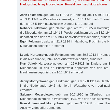
John Feldmann
,
Rebecka Feldmann
,
Egon Feldmann
,
Leonie H
Hartogsohn
,
Jenny Moczydlower
,
Ronald Leonhard Moczydlower
John Feldmann,
geb. am 14.1.1883 in Hamburg, am 1.5.1933 Fluc
am 3.11.1941 in Westerbork interniert, am 18.1.1944 nach Theresi
dort am 16.5.1944 nach Auschwitz deportiert, ermordet
Rebecca Feldmann,
geb. Nathan, geb. am 21.6.1885 in Hamburg,
die Niederlande, am 1.3.1941 in Westerbork interniert, am 18.1.1
deportiert, von dort am 16.5.1944 nach Auschwitz deportiert, ermor
Egon Feldmann,
geb. am 21.7.1914 in Hamburg, Flucht in die N
Mauthausen deportiert, ermordet
Leonie Hartogsohn,
geb. Feldmann, geb. am 30.5.1913 in Hambur
in die Niederlande, 1942 nach Auschwitz deportiert, ermordet
Kurt Jakob Hartogsohn,
geb. am 12.6.1913 in Emden, am 3.
Niederlande, in das KZ Buchenwald deportiert, von dort am
Mauthausen deportiert, am 16.1.1942 ermordet
Jenny Moczydlower,
geb. Feldmann, geb. am 19.8.1914 in Hambur
in die Niederlande, 1942 interniert in Westerbork, von dort nach
ermordet
Salomon Moczydlower,
geb. am 20.7.1910 in Offenbach am 
Niederlande, interniert in Westerbork, 1942 von dort nach Auschwitz
Ronald Leonhard Moczydlower,
geb. am 3.6.1938 in den Nie
Auschwitz deportiert, ermordet