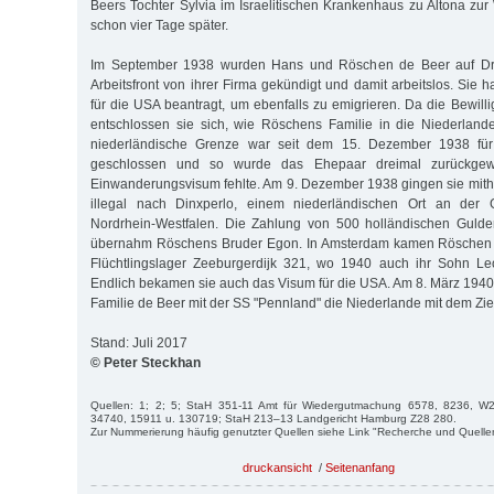
Beers Tochter Sylvia im Israelitischen Krankenhaus zu Altona zur 
schon vier Tage später.
Im September 1938 wurden Hans und Röschen de Beer auf Dr
Arbeitsfront von ihrer Firma gekündigt und damit arbeitslos. Sie h
für die USA beantragt, um ebenfalls zu emigrieren. Da die Bewill
entschlossen sie sich, wie Röschens Familie in die Niederland
niederländische Grenze war seit dem 15. Dezember 1938 für 
geschlossen und so wurde das Ehepaar dreimal zurückgew
Einwanderungsvisum fehlte. Am 9. Dezember 1938 gingen sie mith
illegal nach Dinxperlo, einem niederländischen Ort an der
Nordrhein-Westfalen. Die Zahlung von 500 holländischen Guld
übernahm Röschens Bruder Egon. In Amsterdam kamen Röschen 
Flüchtlingslager Zeeburgerdijk 321, wo 1940 auch ihr Sohn L
Endlich bekamen sie auch das Visum für die USA. Am 8. März 1940 
Familie de Beer mit der SS "Pennland" die Niederlande mit dem Zie
Stand: Juli 2017
© Peter Steckhan
Quellen: 1; 2; 5; StaH 351-11 Amt für Wiedergutmachung 6578, 8236, 
34740, 15911 u. 130719; StaH 213–13 Landgericht Hamburg Z28 280.
Zur Nummerierung häufig genutzter Quellen siehe Link "Recherche und Quelle
druckansicht
/
Seitenanfang