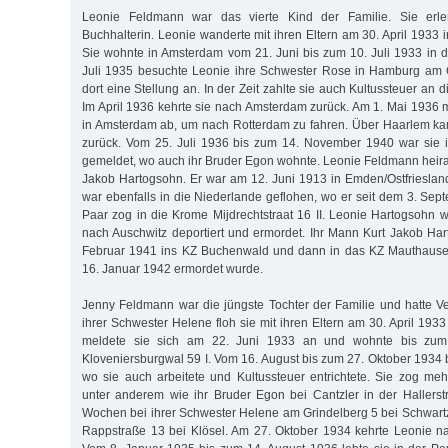
Leonie Feldmann war das vierte Kind der Familie. Sie erle
Buchhalterin. Leonie wanderte mit ihren Eltern am 30. April 1933 
Sie wohnte in Amsterdam vom 21. Juni bis zum 10. Juli 1933 in 
Juli 1935 besuchte Leonie ihre Schwester Rose in Hamburg am
dort eine Stellung an. In der Zeit zahlte sie auch Kultussteuer an
Im April 1936 kehrte sie nach Amsterdam zurück. Am 1. Mai 1936 m
in Amsterdam ab, um nach Rotterdam zu fahren. Über Haarlem ka
zurück. Vom 25. Juli 1936 bis zum 14. November 1940 war sie i
gemeldet, wo auch ihr Bruder Egon wohnte. Leonie Feldmann heira
Jakob Hartogsohn. Er war am 12. Juni 1913 in Emden/Ostfriesla
war ebenfalls in die Niederlande geflohen, wo er seit dem 3. Sep
Paar zog in die Krome Mijdrechtstraat 16 II. Leonie Hartogsohn 
nach Auschwitz deportiert und ermordet. Ihr Mann Kurt Jakob H
Februar 1941 ins KZ Buchenwald und dann in das KZ Mauthausen
16. Januar 1942 ermordet wurde.
Jenny Feldmann war die jüngste Tochter der Familie und hatte Ver
ihrer Schwester Helene floh sie mit ihren Eltern am 30. April 19
meldete sie sich am 22. Juni 1933 an und wohnte bis zum
Kloveniersburgwal 59 I. Vom 16. August bis zum 27. Oktober 1934
wo sie auch arbeitete und Kultussteuer entrichtete. Sie zog m
unter anderem wie ihr Bruder Egon bei Cantzler in der Hallers
Wochen bei ihrer Schwester Helene am Grindelberg 5 bei Schwartz 
Rappstraße 13 bei Klösel. Am 27. Oktober 1934 kehrte Leonie n