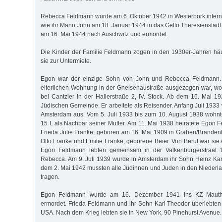
Rebecca Feldmann wurde am 6. Oktober 1942 in Westerbork internie
wie ihr Mann John am 18. Januar 1944 in das Getto Theresienstadt 
am 16. Mai 1944 nach Auschwitz und ermordet.
Die Kinder der Familie Feldmann zogen in den 1930er-Jahren hä
sie zur Untermiete.
Egon war der einzige Sohn von John und Rebecca Feldmann.
elterlichen Wohnung in der Gneisenaustraße ausgezogen war, wo
bei Cantzler in der Hallerstraße 2, IV. Stock. Ab dem 16. Mai 19
Jüdischen Gemeinde. Er arbeitete als Reisender. Anfang Juli 1933
Amsterdam aus. Vom 5. Juli 1933 bis zum 10. August 1938 wohnte
15 I, als Nachbar seiner Mutter. Am 11. Mai 1938 heiratete Egon
Frieda Julie Franke, geboren am 16. Mai 1909 in Gräben/Brandenb
Otto Franke und Emilie Franke, geborene Beier. Von Beruf war sie 
Egon Feldmann lebten gemeinsam in der Valkenburgerstraat 
Rebecca. Am 9. Juli 1939 wurde in Amsterdam ihr Sohn Heinz Ka
dem 2. Mai 1942 mussten alle Jüdinnen und Juden in den Niederl
tragen.
Egon Feldmann wurde am 16. Dezember 1941 ins KZ Mautha
ermordet. Frieda Feldmann und ihr Sohn Karl Theodor überlebten 
USA. Nach dem Krieg lebten sie in New York, 90 Pinehurst Avenue.