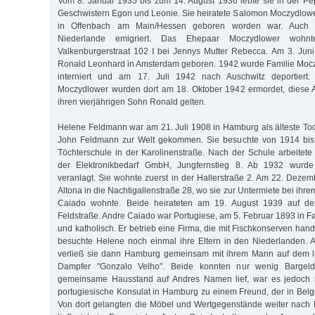
Vom 8. Januar 1935 bis zum 14. August 1936 lebte sie in der Pepe
Geschwistern Egon und Leonie. Sie heiratete Salomon Moczydlower
in Offenbach am Main/Hessen geboren worden war. Auch 
Niederlande emigriert. Das Ehepaar Moczydlower wohnt
Valkenburgerstraat 102 I bei Jennys Mutter Rebecca. Am 3. Jun
Ronald Leonhard in Amsterdam geboren. 1942 wurde Familie Mocz
interniert und am 17. Juli 1942 nach Auschwitz deportier
Moczydlower wurden dort am 18. Oktober 1942 ermordet, diese A
ihren vierjährigen Sohn Ronald gelten.
Helene Feldmann war am 21. Juli 1908 in Hamburg als älteste T
John Feldmann zur Welt gekommen. Sie besuchte von 1914 bis 1
Töchterschule in der Karolinenstraße. Nach der Schule arbeitete 
der Elektronikbedarf GmbH, Jungfernstieg 8. Ab 1932 wurde 
veranlagt. Sie wohnte zuerst in der Hallerstraße 2. Am 22. Deze
Altona in die Nachtigallenstraße 28, wo sie zur Untermiete bei ih
Caiado wohnte. Beide heirateten am 19. August 1939 auf d
Feldstraße. Andre Caiado war Portugiese, am 5. Februar 1893 in 
und katholisch. Er betrieb eine Firma, die mit Fischkonserven hande
besuchte Helene noch einmal ihre Eltern in den Niederlanden.
verließ sie dann Hamburg gemeinsam mit ihrem Mann auf dem le
Dampfer "Gonzalo Velho". Beide konnten nur wenig Bargel
gemeinsame Hausstand auf Andres Namen lief, war es jedoch m
portugiesische Konsulat in Hamburg zu einem Freund, der in Belgi
Von dort gelangten die Möbel und Wertgegenstände weiter nach 