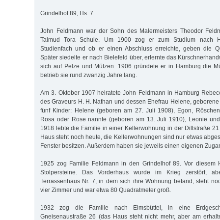
Grindelhof 89, Hs. 7
John Feldmann war der Sohn des Malermeisters Theodor Feldm
Talmud Tora Schule. Um 1900 zog er zum Studium nach He
Studienfach und ob er einen Abschluss erreichte, geben die Qu
Später siedelte er nach Bielefeld über, erlernte das Kürschnerhand
sich auf Pelze und Mützen. 1906 gründete er in Hamburg die M
betrieb sie rund zwanzig Jahre lang.
Am 3. Oktober 1907 heiratete John Feldmann in Hamburg Rebecc
des Graveurs H. H. Nathan und dessen Ehefrau Helene, geborene
fünf Kinder: Helene (geboren am 27. Juli 1908), Egon, Röschen
Rosa oder Rose nannte (geboren am 13. Juli 1910), Leonie und
1918 lebte die Familie in einer Kellerwohnung in der Dillstraße 21 
Haus steht noch heute, die Kellerwohnungen sind nur etwas abges
Fenster besitzen. Außerdem haben sie jeweils einen eigenen Zugan
1925 zog Familie Feldmann in den Grindelhof 89. Vor diesem 
Stolpersteine. Das Vorderhaus wurde im Krieg zerstört, ab
Terrassenhaus Nr. 7, in dem sich ihre Wohnung befand, steht n
vier Zimmer und war etwa 80 Quadratmeter groß.
1932 zog die Familie nach Eimsbüttel, in eine Erdgesc
Gneisenaustraße 26 (das Haus steht nicht mehr, aber am erha