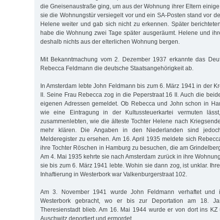
die Gneisenaustraße ging, um aus der Wohnung ihrer Eltern einige
sie die Wohnungstür versiegelt vor und ein SA-Posten stand vor de
Helene weiter und gab sich nicht zu erkennen. Später berichtete
habe die Wohnung zwei Tage später ausgeräumt. Helene und ihr
deshalb nichts aus der elterlichen Wohnung bergen.
Mit Bekanntmachung vom 2. Dezember 1937 erkannte das Deu
Rebecca Feldmann die deutsche Staatsangehörigkeit ab.
In Amsterdam lebte John Feldmann bis zum 6. März 1941 in der Kr
II. Seine Frau Rebecca zog in die Peperstraat 16 II. Auch die bei
eigenen Adressen gemeldet. Ob Rebecca und John schon in Ham
wie eine Eintragung in der Kultussteuerkartei vermuten läss
zusammenlebten, wie die älteste Tochter Helene nach Kriegsende 
mehr klären. Die Angaben in den Niederlanden sind jedoc
Melderegister zu ersehen. Am 16. April 1935 meldete sich Rebec
ihre Tochter Röschen in Hamburg zu besuchen, die am Grindelber
Am 4. Mai 1935 kehrte sie nach Amsterdam zurück in ihre Wohnung 
sie bis zum 6. März 1941 lebte. Wohin sie dann zog, ist unklar. Ihre 
Inhaftierung in Westerbork war Valkenburgerstraat 102.
Am 3. November 1941 wurde John Feldmann verhaftet und in
Westerbork gebracht, wo er bis zur Deportation am 18. Ja
Theresienstadt blieb. Am 16. Mai 1944 wurde er von dort ins KZ
Auschwitz deportiert und ermordet.