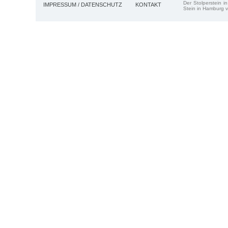
Der Stolperstein i
IMPRESSUM / DATENSCHUTZ
KONTAKT
Stein in Hamburg v