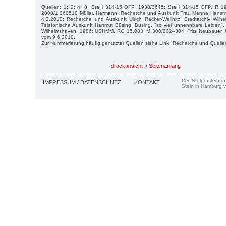
Quellen: 1; 2; 4; 8; StaH 314-15 OFP, 1938/3645; StaH 314-15 OFP, R 19
2008/1 060510 Müller, Hermann; Recherche und Auskunft Frau Menna Hensm
4.2.2010; Recherche und Auskunft Ulrich Räcker-Wellnitz, Stadtarchiv Wil
Telefonische Auskunft Hartmut Büsing; Büsing, "so viel‘ unnennbare Leiden", 
Wilhelmshaven, 1986; USHMM, RG 15.083, M 300/302–304, Fritz Neubauer, Uni
vom 9.6.2010.
Zur Nummerierung häufig genutzter Quellen siehe Link "Recherche und Quelle
druckansicht
/
Seitenanfang
Der Stolperstein i
IMPRESSUM / DATENSCHUTZ
KONTAKT
Stein in Hamburg v