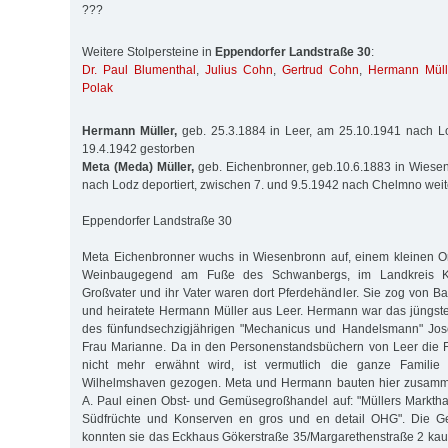
???
Weitere Stolpersteine in
Eppendorfer Landstraße 30
:
Dr. Paul Blumenthal
,
Julius Cohn
,
Gertrud Cohn
,
Hermann Müll
Polak
Hermann Müller,
geb. 25.3.1884 in Leer, am 25.10.1941 nach Lo
19.4.1942 gestorben
Meta (Meda) Müller,
geb. Eichenbronner, geb.10.6.1883 in Wiese
nach Lodz deportiert, zwischen 7. und 9.5.1942 nach Chelmno weit
Eppendorfer Landstraße 30
Meta Eichenbronner wuchs in Wiesenbronn auf, einem kleinen Or
Weinbaugegend am Fuße des Schwanbergs, im Landkreis Kit
Großvater und ihr Vater waren dort Pferdehändler. Sie zog von Ba
und heiratete Hermann Müller aus Leer. Hermann war das jüngste
des fünfundsechzigjährigen "Mechanicus und Handelsmann" Jos
Frau Marianne. Da in den Personenstandsbüchern von Leer die F
nicht mehr erwähnt wird, ist vermutlich die ganze Famili
Wilhelmshaven gezogen. Meta und Hermann bauten hier zusam
A. Paul einen Obst- und Gemüsegroßhandel auf: "Müllers Marktha
Südfrüchte und Konserven en gros und en detail OHG". Die Ges
konnten sie das Eckhaus Gökerstraße 35/Marga­re­thenstraße 2 ka