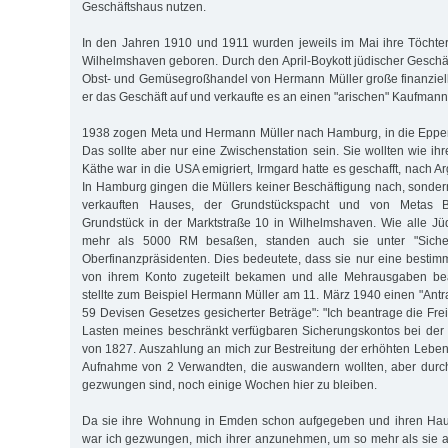
Geschäftshaus nutzen.
In den Jahren 1910 und 1911 wurden jeweils im Mai ihre Töchte
Wilhelmshaven geboren. Durch den April-Boykott jüdischer Geschäf
Obst- und Gemüsegroßhandel von Hermann Müller große finanziel
er das Geschäft auf und verkaufte es an einen "arischen" Kaufmann
1938 zogen Meta und Hermann Müller nach Hamburg, in die Eppen
Das sollte aber nur eine Zwischenstation sein. Sie wollten wie i
Käthe war in die USA emigriert, Irmgard hatte es geschafft, nach A
In Hamburg gingen die Müllers keiner Beschäftigung nach, sonder
verkauften Hauses, der Grundstückspacht und von Metas B
Grundstück in der Marktstraße 10 in Wilhelmshaven. Wie alle J
mehr als 5000 RM besaßen, standen auch sie unter "Siche
Oberfinanzpräsidenten. Dies bedeutete, dass sie nur eine be­st
von ihrem Konto zugeteilt bekamen und alle Mehrausgaben be
stellte zum Beispiel Hermann Müller am 11. März 1940 einen "An­t
59 Devisen Gesetzes gesicherter Beträge": "Ich beantrage die Fre
Lasten meines beschränkt verfügbaren Sicherungskontos bei der
von 1827. Auszahlung an mich zur Bestreitung der erhöhten Leben
Aufnahme von 2 Verwandten, die auswandern wollten, aber dur
gezwungen sind, noch einige Wochen hier zu bleiben.
Da sie ihre Wohnung in Emden schon aufgegeben und ihren Haus
war ich gezwungen, mich ihrer anzunehmen, um so mehr als sie a