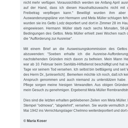
nicht mehr verfügen. Voraussichtlich werden sie Anfang April aus
auf der Hand, dass ich diesen Haushaltszuwachs nicht mit d
Freibetrag verpflegen kann." Bewilligt wurden ihm ab
Auswanderungspläne von Hermann und Meta Müller schlugen fehl
wurden sie ins Getto Lodz deportiert und dort in Zimmer 28 im H
eingewiesen. Hermann Müller starb nach sechs Monaten, 58-jä
Bedingungen des Gettos. Meta Müller erhielt zwei Wochen nach
die "Aufforderung zur Ausreise".
Mit einem Brief an die Ausweisungskommission des Gettos 
abzuwenden: "Soeben erhalte ich die Ausreise-Aufforderun
nachstehenden Gründen mich davon zu be­freien. Mein Mann Her
war ab 10. Februar beim Sanitäts-Hilfsdienst beschäftigt und hat s
Tage vor seinem Tod versehen. Ich selbst bin bettlägerig und sei
des Herrn Dr., [unleserlich] . Bemerken möchte ich noch, daß ich ke
Anspruch genommen und auch niemand zu unterstützen habe. F
Pflege sorgen meine hiesigen Verwandten. Aus obigen Gründen b
mein Gesuch zu genehmigen. Ergebenst Meta Müller Rembrandtstr
Dies sind die letzten erhalten gebliebenen Zeilen von Meta Müller. 
Stempel "odmowa", "abgelehnt", versehen. Sie wurde vermutlich 
Mai 1942 ins Vernichtungslager Chelmno weiterdeportiert und dort 
© Maria Koser