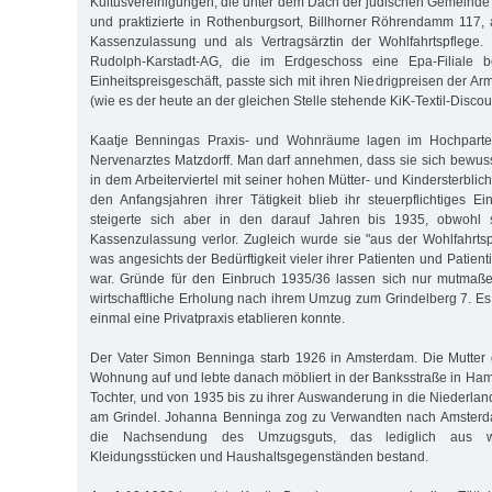
Kultusvereinigungen, die unter dem Dach der jüdischen Gemeinde 
und praktizierte in Rothenburgsort, Billhorner Röhrendamm 117, a
Kassenzulassung und als Vertragsärztin der Wohlfahrtspflege. 
Rudolph-Karstadt-AG, die im Erdgeschoss eine Epa-Filiale b
Einheitspreisgeschäft, passte sich mit ihren Niedrigpreisen der A
(wie es der heute an der gleichen Stelle stehende KiK-Textil-Discoun
Kaatje Benningas Praxis- und Wohnräume lagen im Hochpart
Nervenarztes Matzdorff. Man darf annehmen, dass sie sich bewusst
in dem Arbeiterviertel mit seiner hohen Mütter- und Kindersterblich
den Anfangsjahren ihrer Tätigkeit blieb ihr steuerpflichtiges 
steigerte sich aber in den darauf Jahren bis 1935, obwohl s
Kassenzulassung verlor. Zugleich wurde sie "aus der Wohlfahrts
was angesichts der Bedürftigkeit vieler ihrer Patienten und Patien
war. Gründe für den Einbruch 1935/36 lassen sich nur mutmaße
wirtschaftliche Erholung nach ihrem Umzug zum Grindelberg 7. Es 
einmal eine Privatpraxis etablieren konnte.
Der Vater Simon Benninga starb 1926 in Amsterdam. Die Mutter 
Wohnung auf und lebte danach möbliert in der Banksstraße in Ham
Tochter, und von 1935 bis zu ihrer Auswanderung in die Niederla
am Grindel. Johanna Benninga zog zu Verwandten nach Amsterda
die Nachsendung des Umzugsguts, das lediglich aus w
Kleidungsstücken und Haushaltsgegenständen bestand.