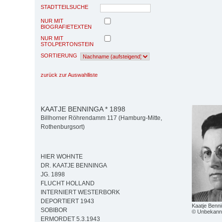
STADTTEILSUCHE
NUR MIT
BIOGRAFIETEXTEN
NUR MIT
STOLPERTONSTEIN
SORTIERUNG
zurück zur Auswahlliste
KAATJE BENNINGA * 1898
Billhorner Röhrendamm 117 (Hamburg-Mitte,
Rothenburgsort)
HIER WOHNTE
DR. KAATJE BENNINGA
JG. 1898
FLUCHT HOLLAND
INTERNIERT WESTERBORK
DEPORTIERT 1943
Kaatje Benni
SOBIBOR
© Unbekannt; 
ERMORDET 5.3.1943