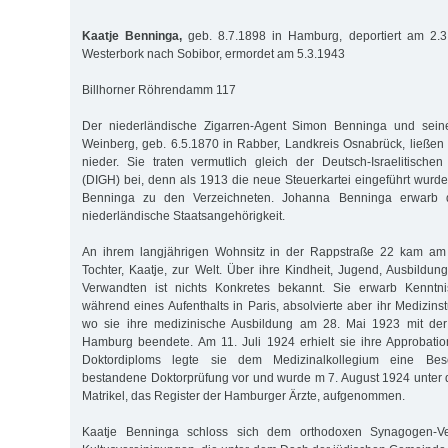
Kaatje Benninga,
geb. 8.7.1898 in Hamburg, deportiert am 2.
Westerbork nach Sobibor, ermordet am 5.3.1943
Billhorner Röhrendamm 117
Der niederländische Zigarren-Agent Simon Benninga und sein
Weinberg, geb. 6.5.1870 in Rabber, Landkreis Osnabrück, ließe
nieder. Sie traten vermutlich gleich der Deutsch-Israelitisc
(DIGH) bei, denn als 1913 die neue Steuerkartei eingeführt wurd
Benninga zu den Verzeichneten. Johanna Benninga erwarb d
niederländische Staatsangehörigkeit.
An ihrem langjährigen Wohnsitz in der Rappstraße 22 kam am 
Tochter, Kaatje, zur Welt. Über ihre Kindheit, Jugend, Ausbildu
Verwandten ist nichts Konkretes bekannt. Sie erwarb Kenntni
während eines Aufenthalts in Paris, absolvierte aber ihr Medizin
wo sie ihre medizinische Ausbildung am 28. Mai 1923 mit der 
Hamburg beendete. Am 11. Juli 1924 erhielt sie ihre Approbatio
Doktordiploms legte sie dem Medizinalkollegium eine Bes
bestandene Doktorprüfung vor und wurde m 7. August 1924 unter
Matrikel, das Register der Hamburger Ärzte, aufgenommen.
Kaatje Benninga schloss sich dem orthodoxen Synagogen-Ve