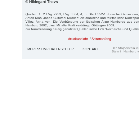
© Hildegard Thevs
Quellen: 1; 2 FVg 2953, FVg 3564; 4; 5; StaH 552-1 Jüdische Gemeinde
Anton Kras, Joods Cultureel Kwariert, elektronische und telefonische Korresp
Villiez, Anna von, Die Verdrängung der jüdischen Ärzte Hamburgs aus de
Hamburg 2002; dies. Mit aller Kraft verdrängt. Göttingen 2009.
Zur Nummerierung häufig genutzter Quellen siehe Link "Recherche und Quelle
druckansicht
/
Seitenanfang
Der Stolperstein i
IMPRESSUM / DATENSCHUTZ
KONTAKT
Stein in Hamburg v