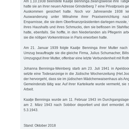
Am 1.10.1938 beendete Kaatje Benninga zwangsweise ihre Tätigkei
hatte sie an ihrer neuen Adresse Grindelberg 7 eine Privatpraxis gef
Auskommen gesichert hatte. Noch vor Jahresende 1938 leit
Auswanderung unter Mitnahme ihrer Praxiseinrichtung nac
Ersparnisse, die sie dem Oberfinanzpräsidenten darlegen musste, 
ihres Haushalts und ihres Schmucks, den sie beflissen im Stahlfac
hatte, ebenfalls. Sie hoffte, in den Niederlanden als Pflegerin a
sie die nötigen Vorkenntnisse in Paris erworben hatte.
Am 21. Januar 1939 folgte Kaatje Benninga ihrer Mutter nach
Umzug beauftragte sie die gleiche Firma, Julius Schumacher, Billst
Umzugsgut ihrer Mutter, offenbar eine letzte Verbundenheit mit Rot
Johanna Benninga-Weinberg starb am 23. Juli 1941 in Apeldoorn
setzte eine Todesanzeige in die Jüdische Wochenzeitung (Het J
der hervorgeht, dass sie im jüdischen Mädchenwaisenhaus als Ang
Gemeinderats tätig war. Auf ihrer Karteikarte wurde vermerkt, sie s
Arbeit.
Kaatje Benninga wurde am 11. Februar 1943 im Durchgangslager 
am 2. März 1943 nach Sobibor deportiert und dort ermordet. Al
5.3.1943.
Stand: Oktober 2018